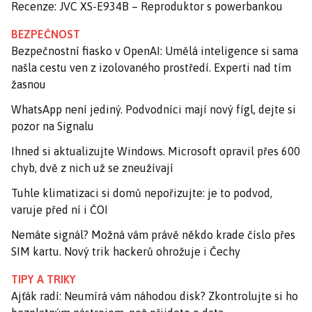
Recenze: JVC XS-E934B – Reproduktor s powerbankou
BEZPEČNOST
Bezpečnostní fiasko v OpenAI: Umělá inteligence si sama
našla cestu ven z izolovaného prostředí. Experti nad tím
žasnou
WhatsApp není jediný. Podvodníci mají nový fígl, dejte si
pozor na Signalu
Ihned si aktualizujte Windows. Microsoft opravil přes 600
chyb, dvě z nich už se zneužívají
Tuhle klimatizaci si domů nepořizujte: je to podvod,
varuje před ní i ČOI
Nemáte signál? Možná vám právě někdo krade číslo přes
SIM kartu. Nový trik hackerů ohrožuje i Čechy
TIPY A TRIKY
Ajťák radí: Neumírá vám náhodou disk? Zkontrolujte si ho