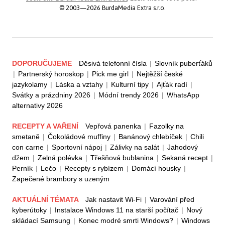
© 2003—2026 BurdaMedia Extra s.r.o.
DOPORUČUJEME
Děsivá telefonní čísla
|
Slovník puberťáků
|
Partnerský horoskop
|
Pick me girl
|
Nejtěžší české
jazykolamy
|
Láska a vztahy
|
Kulturní tipy
|
Ajťák radí
|
Svátky a prázdniny 2026
|
Módní trendy 2026
|
WhatsApp
alternativy 2026
RECEPTY A VAŘENÍ
Vepřová panenka
|
Fazolky na
smetaně
|
Čokoládové muffiny
|
Banánový chlebíček
|
Chili
con carne
|
Sportovní nápoj
|
Zálivky na salát
|
Jahodový
džem
|
Zelná polévka
|
Třešňová bublanina
|
Sekaná recept
|
Perník
|
Lečo
|
Recepty s rybízem
|
Domácí housky
|
Zapečené brambory s uzeným
AKTUÁLNÍ TÉMATA
Jak nastavit Wi-Fi
|
Varování před
kyberútoky
|
Instalace Windows 11 na starší počítač
|
Nový
skládací Samsung
|
Konec modré smrti Windows?
|
Windows