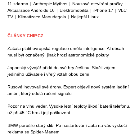
11 zdarma
|
Anthropic Mythos
|
Nouzové otevírání pračky
|
Aktualizace Androidu 16
|
Elektromobilita
|
iPhone 17
|
VLC
TV
|
Klimatizace Maoudegola
|
Nejlepší Linux
ČLÁNKY CHIP.CZ
Začala platit evropská regulace umělé inteligence. AI obsah
musí být označený, jinak hrozí astronomické pokuty
Japonský vývojář přidá do své hry češtinu. Stačil zájem
jediného uživatele i vřelý vztah obou zemí
Rusové inovovali své drony. Expert objevil nový systém ladění
antén, který odolá rušení signálu
Pozor na vlnu veder. Vysoké letní teploty škodí baterii telefonu,
už při 45 °C hrozí její poškození
BMW porušilo starý slib. Po nastartování auta na vás vyskočí
reklama se Spider-Manem