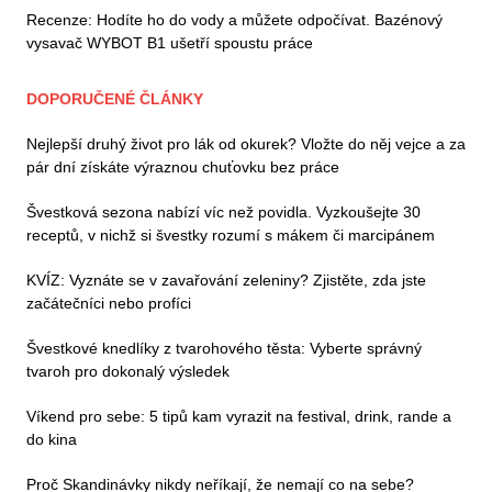
Recenze: Hodíte ho do vody a můžete odpočívat. Bazénový
vysavač WYBOT B1 ušetří spoustu práce
DOPORUČENÉ ČLÁNKY
Nejlepší druhý život pro lák od okurek? Vložte do něj vejce a za
pár dní získáte výraznou chuťovku bez práce
Švestková sezona nabízí víc než povidla. Vyzkoušejte 30
receptů, v nichž si švestky rozumí s mákem či marcipánem
KVÍZ: Vyznáte se v zavařování zeleniny? Zjistěte, zda jste
začátečníci nebo profíci
Švestkové knedlíky z tvarohového těsta: Vyberte správný
tvaroh pro dokonalý výsledek
Víkend pro sebe: 5 tipů kam vyrazit na festival, drink, rande a
do kina
Proč Skandinávky nikdy neříkají, že nemají co na sebe?