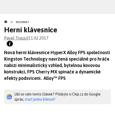
Přejít
k
hlavnímu
>
obsahu
NOVINKY
Herní klávesnice
Pavel Trousil
11.02.2017
Nová herní klávesnice HyperX Alloy FPS společnosti
Kingston Technology navržená speciálně pro hráče
nabízí minimalistický vzhled, bytelnou kovovou
konstrukci, FPS Cherry MX spínače a dynamické
efekty podsvícení. Alloy™ FPS
Líbí se vám tento článek? Přidejte si Chip.cz do Google
zpráv,
stačí jedno kliknutí!