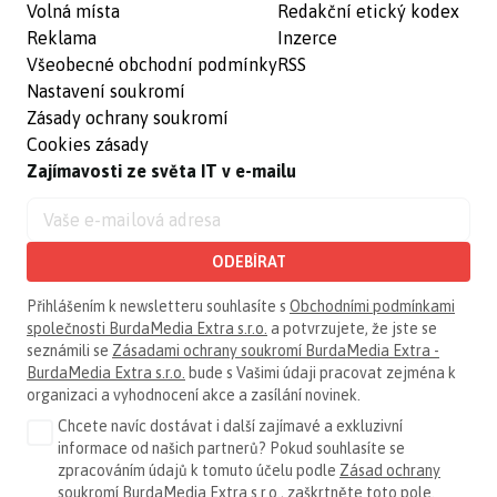
Volná místa
Redakční etický kodex
Reklama
Inzerce
Všeobecné obchodní podmínky
RSS
Nastavení soukromí
Zásady ochrany soukromí
Cookies zásady
Zajímavosti ze světa IT v e-mailu
ODEBÍRAT
Přihlášením k newsletteru souhlasíte s
Obchodními podmínkami
společnosti BurdaMedia Extra s.r.o.
a potvrzujete, že jste se
seznámili se
Zásadami ochrany soukromí BurdaMedia Extra -
BurdaMedia Extra s.r.o.
bude s Vašimi údaji pracovat zejména k
organizaci a vyhodnocení akce a zasílání novinek.
Chcete navíc dostávat i další zajímavé a exkluzivní
informace od našich partnerů? Pokud souhlasíte se
zpracováním údajů k tomuto účelu podle
Zásad ochrany
soukromí BurdaMedia Extra s.r.o.
, zaškrtněte toto pole.