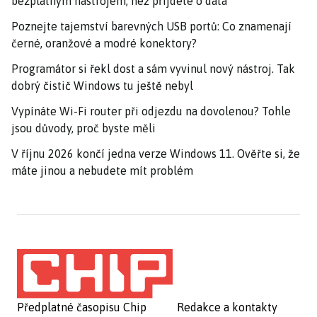
bezplatným nástrojem, než přijdete o data
Poznejte tajemství barevných USB portů: Co znamenají
černé, oranžové a modré konektory?
Programátor si řekl dost a sám vyvinul nový nástroj. Tak
dobrý čistič Windows tu ještě nebyl
Vypínáte Wi-Fi router při odjezdu na dovolenou? Tohle
jsou důvody, proč byste měli
V říjnu 2026 končí jedna verze Windows 11. Ověřte si, že
máte jinou a nebudete mít problém
Předplatné časopisu Chip
Redakce a kontakty