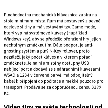
Plnohodnotná mechanická klávesnice zabírá na
stole minimum místa. Rám má postavený z pevné
ocelové slitiny a má vestavěný tzv. Game mode,
který vypíná systémové klávesy (například
Windows key), aby se předešlo přerušení hry jejich
nechtěným zmáčknutím. Dále podporuje anti-
ghosting systém a plný N-Key rollover, proto
nezáleží, jaký počet kláves a v kterém pořadí
zmáčknete. Je na ní umístěný dostupný USB
nabíjecí port a dodává se s náhradními klávesami
WSAD a 1234 v červené barvě, má odpojitelný
kabel k připojení do počítače a měkké pouzdro pro
transport. Prodává se za doporučenou cenou 3199
Kč.
Video tipy ze světa technologií od