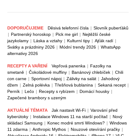
DOPORUČUJEME
Děsivá telefonní čísla
|
Slovník puberťáků
|
Partnerský horoskop
|
Pick me girl
|
Nejtěžší české
jazykolamy
|
Láska a vztahy
|
Kulturní tipy
|
Ajťák radí
|
Svátky a prázdniny 2026
|
Módní trendy 2026
|
WhatsApp
alternativy 2026
RECEPTY A VAŘENÍ
Vepřová panenka
|
Fazolky na
smetaně
|
Čokoládové muffiny
|
Banánový chlebíček
|
Chili
con carne
|
Sportovní nápoj
|
Zálivky na salát
|
Jahodový
džem
|
Zelná polévka
|
Třešňová bublanina
|
Sekaná recept
|
Perník
|
Lečo
|
Recepty s rybízem
|
Domácí housky
|
Zapečené brambory s uzeným
AKTUÁLNÍ TÉMATA
Jak nastavit Wi-Fi
|
Varování před
kyberútoky
|
Instalace Windows 11 na starší počítač
|
Nový
skládací Samsung
|
Konec modré smrti Windows?
|
Windows
11 zdarma
|
Anthropic Mythos
|
Nouzové otevírání pračky
|
Aktualizace Androidu 16
|
Elektromobilita
|
iPhone 17
|
VLC