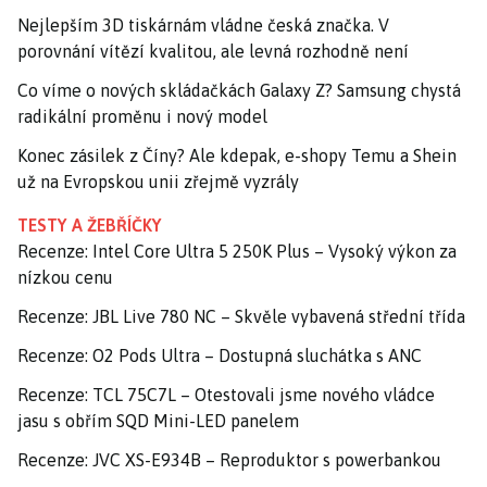
Nejlepším 3D tiskárnám vládne česká značka. V
porovnání vítězí kvalitou, ale levná rozhodně není
Co víme o nových skládačkách Galaxy Z? Samsung chystá
radikální proměnu i nový model
Konec zásilek z Číny? Ale kdepak, e-shopy Temu a Shein
už na Evropskou unii zřejmě vyzrály
TESTY A ŽEBŘÍČKY
Recenze: Intel Core Ultra 5 250K Plus – Vysoký výkon za
nízkou cenu
Recenze: JBL Live 780 NC – Skvěle vybavená střední třída
Recenze: O2 Pods Ultra – Dostupná sluchátka s ANC
Recenze: TCL 75C7L – Otestovali jsme nového vládce
jasu s obřím SQD Mini-LED panelem
Recenze: JVC XS-E934B – Reproduktor s powerbankou