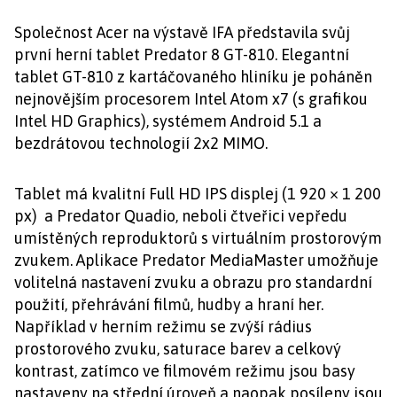
Společnost Acer na výstavě IFA představila svůj
první herní tablet Predator 8 GT-810. Elegantní
tablet GT-810 z kartáčovaného hliníku je poháněn
nejnovějším procesorem Intel Atom x7 (s grafikou
Intel HD Graphics), systémem Android 5.1 a
bezdrátovou technologií 2x2 MIMO.
Tablet má kvalitní Full HD IPS displej (1 920 × 1 200
px) a Predator Quadio, neboli čtveřici vepředu
umístěných reproduktorů s virtuálním prostorovým
zvukem. Aplikace Predator MediaMaster umožňuje
volitelná nastavení zvuku a obrazu pro standardní
použití, přehrávání filmů, hudby a hraní her.
Například v herním režimu se zvýší rádius
prostorového zvuku, saturace barev a celkový
kontrast, zatímco ve filmovém režimu jsou basy
nastaveny na střední úroveň a naopak posíleny jsou