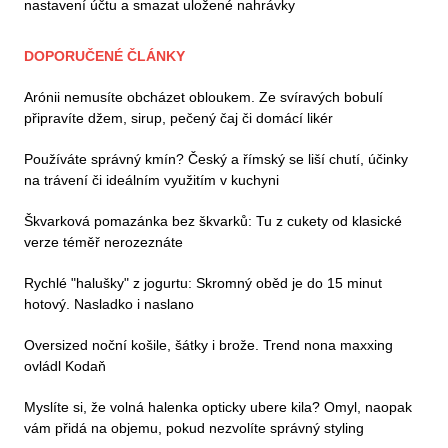
nastavení účtu a smazat uložené nahrávky
DOPORUČENÉ ČLÁNKY
Arónii nemusíte obcházet obloukem. Ze svíravých bobulí
připravíte džem, sirup, pečený čaj či domácí likér
Používáte správný kmín? Český a římský se liší chutí, účinky
na trávení či ideálním využitím v kuchyni
Škvarková pomazánka bez škvarků: Tu z cukety od klasické
verze téměř nerozeznáte
Rychlé "halušky" z jogurtu: Skromný oběd je do 15 minut
hotový. Nasladko i naslano
Oversized noční košile, šátky i brože. Trend nona maxxing
ovládl Kodaň
Myslíte si, že volná halenka opticky ubere kila? Omyl, naopak
vám přidá na objemu, pokud nezvolíte správný styling