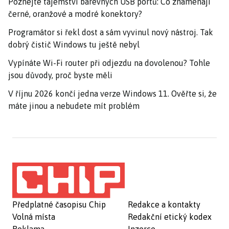
Poznejte tajemství barevných USB portů: Co znamenají
černé, oranžové a modré konektory?
Programátor si řekl dost a sám vyvinul nový nástroj. Tak
dobrý čistič Windows tu ještě nebyl
Vypínáte Wi-Fi router při odjezdu na dovolenou? Tohle
jsou důvody, proč byste měli
V říjnu 2026 končí jedna verze Windows 11. Ověřte si, že
máte jinou a nebudete mít problém
Předplatné časopisu Chip
Redakce a kontakty
Volná místa
Redakční etický kodex
Reklama
Inzerce