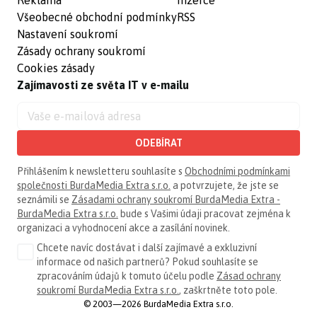
Všeobecné obchodní podmínky
RSS
Nastavení soukromí
Zásady ochrany soukromí
Cookies zásady
Zajímavosti ze světa IT v e-mailu
ODEBÍRAT
Přihlášením k newsletteru souhlasíte s
Obchodními podmínkami
společnosti BurdaMedia Extra s.r.o.
a potvrzujete, že jste se
seznámili se
Zásadami ochrany soukromí BurdaMedia Extra -
BurdaMedia Extra s.r.o.
bude s Vašimi údaji pracovat zejména k
organizaci a vyhodnocení akce a zasílání novinek.
Chcete navíc dostávat i další zajímavé a exkluzivní
informace od našich partnerů? Pokud souhlasíte se
zpracováním údajů k tomuto účelu podle
Zásad ochrany
soukromí BurdaMedia Extra s.r.o.
, zaškrtněte toto pole.
© 2003—2026 BurdaMedia Extra s.r.o.