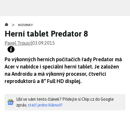
Přejít
k
hlavnímu
>
obsahu
NOVINKY
Herní tablet Predator 8
Pavel Trousil
03.09.2015
Po výkonných herních počítačích řady Predator má
Acer v nabídce i speciální herní tablet. Je založen
na Androidu a má výkonný procesor, čtveřici
reproduktorů a 8“ Full HD displej.
Líbí se vám tento článek? Přidejte si Chip.cz do Google
zpráv,
stačí jedno kliknutí!