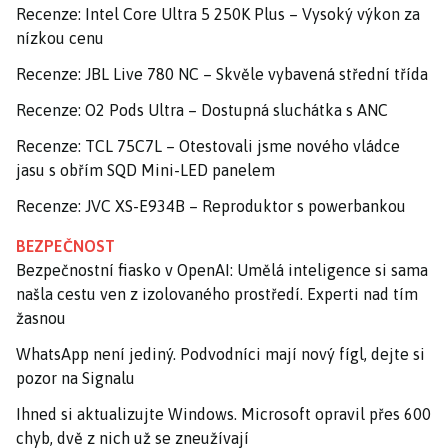
Recenze: Intel Core Ultra 5 250K Plus – Vysoký výkon za
nízkou cenu
Recenze: JBL Live 780 NC – Skvěle vybavená střední třída
Recenze: O2 Pods Ultra – Dostupná sluchátka s ANC
Recenze: TCL 75C7L – Otestovali jsme nového vládce
jasu s obřím SQD Mini-LED panelem
Recenze: JVC XS-E934B – Reproduktor s powerbankou
BEZPEČNOST
Bezpečnostní fiasko v OpenAI: Umělá inteligence si sama
našla cestu ven z izolovaného prostředí. Experti nad tím
žasnou
WhatsApp není jediný. Podvodníci mají nový fígl, dejte si
pozor na Signalu
Ihned si aktualizujte Windows. Microsoft opravil přes 600
chyb, dvě z nich už se zneužívají