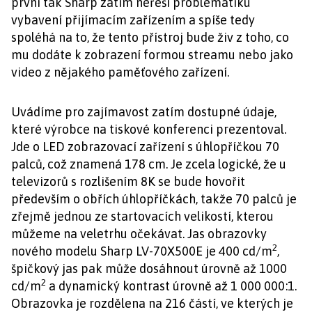
první tak Sharp zatím neřeší problematiku
vybavení přijímacím zařízením a spíše tedy
spoléhá na to, že tento přístroj bude živ z toho, co
mu dodáte k zobrazení formou streamu nebo jako
video z nějakého paměťového zařízení.
Uvádíme pro zajímavost zatím dostupné údaje,
které výrobce na tiskové konferenci prezentoval.
Jde o LED zobrazovací zařízení s úhlopříčkou 70
palců, což znamená 178 cm. Je zcela logické, že u
televizorů s rozlišením 8K se bude hovořit
především o obřích úhlopříčkách, takže 70 palců je
zřejmě jednou ze startovacích velikostí, kterou
můžeme na veletrhu očekávat. Jas obrazovky
2
nového modelu Sharp LV-70X500E je 400 cd/m
,
špičkový jas pak může dosáhnout úrovně až 1000
2
cd/m
a dynamický kontrast úrovně až 1 000 000:1.
Obrazovka je rozdělena na 216 částí, ve kterých je