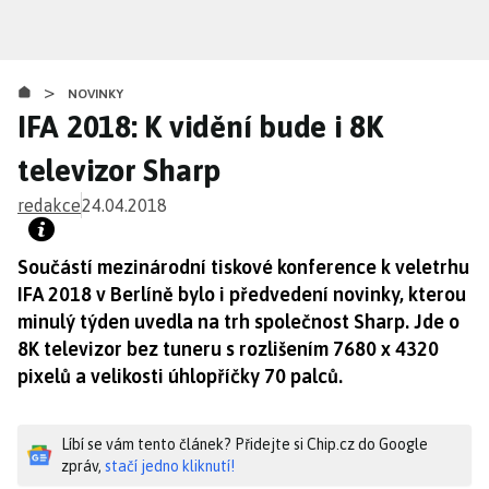
Přejít
k
hlavnímu
>
obsahu
NOVINKY
IFA 2018: K vidění bude i 8K
televizor Sharp
redakce
24.04.2018
Součástí mezinárodní tiskové konference k veletrhu
IFA 2018 v Berlíně bylo i předvedení novinky, kterou
minulý týden uvedla na trh společnost Sharp. Jde o
8K televizor bez tuneru s rozlišením 7680 x 4320
pixelů a velikosti úhlopříčky 70 palců.
Líbí se vám tento článek? Přidejte si Chip.cz do Google
zpráv,
stačí jedno kliknutí!