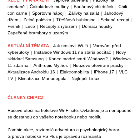
smetaně
|
Čokoládové muffiny
|
Banánový chlebíček
|
Chili
con carne
|
Sportovní nápoj
|
Zálivky na salát
|
Jahodový
džem
|
Zelná polévka
|
Třešňová bublanina
|
Sekaná recept
|
Perník
|
Lečo
|
Recepty s rybízem
|
Domácí housky
|
Zapečené brambory s uzeným
AKTUÁLNÍ TÉMATA
Jak nastavit Wi-Fi
|
Varování před
kyberútoky
|
Instalace Windows 11 na starší počítač
|
Nový
skládací Samsung
|
Konec modré smrti Windows?
|
Windows
11 zdarma
|
Anthropic Mythos
|
Nouzové otevírání pračky
|
Aktualizace Androidu 16
|
Elektromobilita
|
iPhone 17
|
VLC
TV
|
Klimatizace Maoudegola
|
Nejlepší Linux
ČLÁNKY CHIP.CZ
Rusové útočí na hotelové Wi-Fi sítě. Ovládnou je a nenápadně
se dostanou do vašeho notebooku nebo mobilu
Zombie akce, roztomilá adventura a psychologický horor.
Srpnová nabídka PS Plus je opravdu rozmanitá