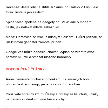
Recenze: Ještě lehčí a štíhlejší Samsung Galaxy Z Flip8. Ale
foťák zůstává jen základní
Spider-Man spoléhá na gadgety od BMW. Jde o moderní
cestu, jak nalákat mladé zákazníky
Mafia: Domovina se vrací s mladým Salierim. Tvůrci přiznali, že
jim kultovní gangster zamotal příběh
Google vás může odposlouchávat. Vyplatí se zkontrolovat
nastavení účtu a smazat uložené nahrávky
DOPORUČENÉ ČLÁNKY
Arónii nemusíte obcházet obloukem. Ze svíravých bobulí
připravíte džem, sirup, pečený čaj či domácí likér
Používáte správný kmín? Český a římský se liší chutí, účinky
na trávení či ideálním využitím v kuchyni