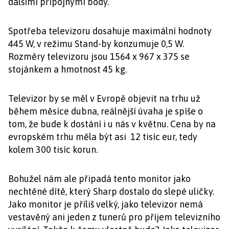
dalšími přípojnými body.
Spotřeba televizoru dosahuje maximální hodnoty
445 W, v režimu Stand-by konzumuje 0,5 W.
Rozměry televizoru jsou 1564 x 967 x 375 se
stojánkem a hmotnost 45 kg.
Televizor by se měl v Evropě objevit na trhu už
během měsíce dubna, reálnější úvaha je spíše o
tom, že bude k dostání i u nás v květnu. Cena by na
evropském trhu měla být asi 12 tisíc eur, tedy
kolem 300 tisíc korun.
Bohužel nám ale připadá tento monitor jako
nechtěné dítě, který Sharp dostalo do slepé uličky.
Jako monitor je příliš velký, jako televizor nemá
vestavěný ani jeden z tunerů pro příjem televizního