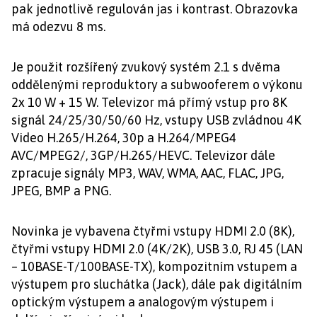
pak jednotlivě regulován jas i kontrast. Obrazovka
má odezvu 8 ms.
Je použit rozšířený zvukový systém 2.1 s dvěma
oddělenými reproduktory a subwooferem o výkonu
2x 10 W + 15 W. Televizor má přímý vstup pro 8K
signál 24/25/30/50/60 Hz, vstupy USB zvládnou 4K
Video H.265/H.264, 30p a H.264/MPEG4
AVC/MPEG2/, 3GP/H.265/HEVC. Televizor dále
zpracuje signály MP3, WAV, WMA, AAC, FLAC, JPG,
JPEG, BMP a PNG.
Novinka je vybavena čtyřmi vstupy HDMI 2.0 (8K),
čtyřmi vstupy HDMI 2.0 (4K/2K), USB 3.0, RJ 45 (LAN
– 10BASE-T/100BASE-TX), kompozitním vstupem a
výstupem pro sluchátka (Jack), dále pak digitálním
optickým výstupem a analogovým výstupem i