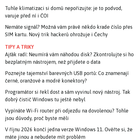
Tuhle klimatizaci si domů nepořizujte: je to podvod,
varuje před ní i ČOI
Nemáte signál? Možná vám právě někdo krade číslo přes
SIM kartu. Nový trik hackerů ohrožuje i Čechy
TIPY A TRIKY
Ajťák radí: Neumírá vám náhodou disk? Zkontrolujte si ho
bezplatným nástrojem, než přijdete o data
Poznejte tajemství barevných USB portů: Co znamenají
černé, oranžové a modré konektory?
Programátor si řekl dost a sám vyvinul nový nástroj. Tak
dobrý čistič Windows tu ještě nebyl
Vypínáte Wi-Fi router při odjezdu na dovolenou? Tohle
jsou důvody, proč byste měli
V říjnu 2026 končí jedna verze Windows 11. Ověřte si, že
máte jinou a nebudete mít problém