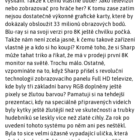
vysílání. Takže k čemu vlastně bude? Jako televizor
nebo zobrazovač pro hráče her? K tomu zase zatím
nejsou dostatečně výkonné grafické karty, které by
dokázaly obsloužit 33 milionů obrazových bodů.
Blu-ray si na svoji verzi pro 8K ještě chvilku počká.
Takže nám není zcela jasné, k čemu takové zařízení
vlastně je a kdo si ho koupí? Kromě toho, že si Sharp
může tahat triko a říkat, že má v prodeji první 8K
monitor na světě. Trochu málo. Ostatně,
vzpomínáte na to, když Sharp přišel s revoluční
technologií zobrazovacího panelu Full HD televize,
kde byly tři základní barvy RGB doplněny ještě
pixely se žlutou barvou? Pamatuji si na tehdejší
prezentaci, kdy na speciálně připravených videích
byly kytky ještě žlutější než ve skutečnosti a trubky
hudebníků se leskly více než zlaté cihly. Za rok po
uvedení tohoto systému po něm ani pes neštěkl.
Byla to sice velmi úžasně vypadající ulička, která