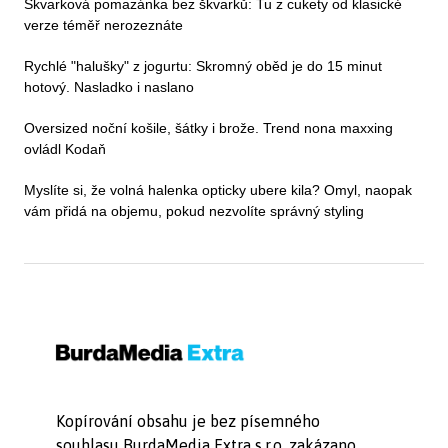
Škvarková pomazánka bez škvarků: Tu z cukety od klasické
verze téměř nerozeznáte
Rychlé "halušky" z jogurtu: Skromný oběd je do 15 minut
hotový. Nasladko i naslano
Oversized noční košile, šátky i brože. Trend nona maxxing
ovládl Kodaň
Myslíte si, že volná halenka opticky ubere kila? Omyl, naopak
vám přidá na objemu, pokud nezvolíte správný styling
Kopírování obsahu je bez písemného
souhlasu BurdaMedia Extra s.r.o. zakázano