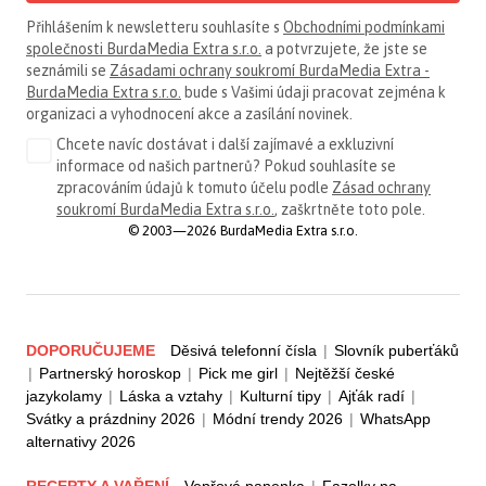
Přihlášením k newsletteru souhlasíte s
Obchodními podmínkami
společnosti BurdaMedia Extra s.r.o.
a potvrzujete, že jste se
seznámili se
Zásadami ochrany soukromí BurdaMedia Extra -
BurdaMedia Extra s.r.o.
bude s Vašimi údaji pracovat zejména k
organizaci a vyhodnocení akce a zasílání novinek.
Chcete navíc dostávat i další zajímavé a exkluzivní
informace od našich partnerů? Pokud souhlasíte se
zpracováním údajů k tomuto účelu podle
Zásad ochrany
soukromí BurdaMedia Extra s.r.o.
, zaškrtněte toto pole.
© 2003—2026 BurdaMedia Extra s.r.o.
DOPORUČUJEME
Děsivá telefonní čísla
|
Slovník puberťáků
|
Partnerský horoskop
|
Pick me girl
|
Nejtěžší české
jazykolamy
|
Láska a vztahy
|
Kulturní tipy
|
Ajťák radí
|
Svátky a prázdniny 2026
|
Módní trendy 2026
|
WhatsApp
alternativy 2026
RECEPTY A VAŘENÍ
Vepřová panenka
|
Fazolky na