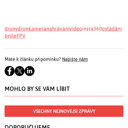
drony
dron
kamera
nahrávání
video
insta360
ovládání
brýle
FPV
Máte k článku připomínku?
Napište nám
MOHLO BY SE VÁM LÍBIT
VŠECHNY NEJNOVĚJŠÍ ZPRÁVY
DOPORUČUJEME