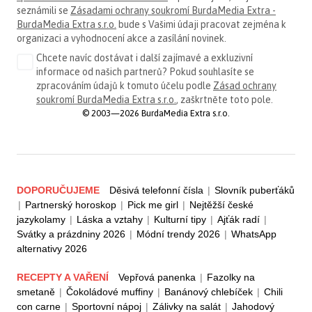
seznámili se
Zásadami ochrany soukromí BurdaMedia Extra -
BurdaMedia Extra s.r.o.
bude s Vašimi údaji pracovat zejména k
organizaci a vyhodnocení akce a zasílání novinek.
Chcete navíc dostávat i další zajímavé a exkluzivní
informace od našich partnerů? Pokud souhlasíte se
zpracováním údajů k tomuto účelu podle
Zásad ochrany
soukromí BurdaMedia Extra s.r.o.
, zaškrtněte toto pole.
© 2003—2026 BurdaMedia Extra s.r.o.
DOPORUČUJEME
Děsivá telefonní čísla
|
Slovník puberťáků
|
Partnerský horoskop
|
Pick me girl
|
Nejtěžší české
jazykolamy
|
Láska a vztahy
|
Kulturní tipy
|
Ajťák radí
|
Svátky a prázdniny 2026
|
Módní trendy 2026
|
WhatsApp
alternativy 2026
RECEPTY A VAŘENÍ
Vepřová panenka
|
Fazolky na
smetaně
|
Čokoládové muffiny
|
Banánový chlebíček
|
Chili
con carne
|
Sportovní nápoj
|
Zálivky na salát
|
Jahodový