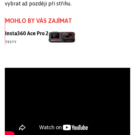
vybrat až později při střihu.
MOHLO BY VÁS ZAJÍMAT
Insta360 Ace Pro 2
Insta360 Ace Pro 2
TESTY