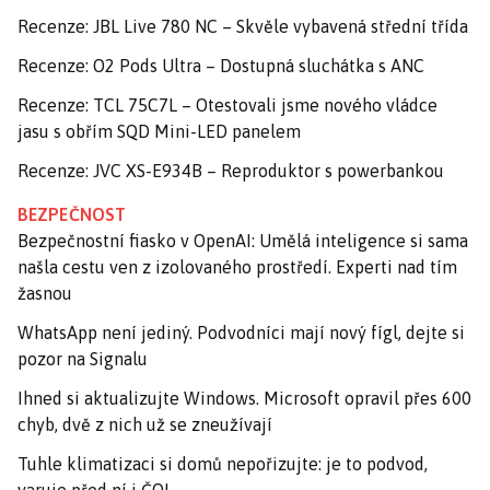
Recenze: JBL Live 780 NC – Skvěle vybavená střední třída
Recenze: O2 Pods Ultra – Dostupná sluchátka s ANC
Recenze: TCL 75C7L – Otestovali jsme nového vládce
jasu s obřím SQD Mini-LED panelem
Recenze: JVC XS-E934B – Reproduktor s powerbankou
BEZPEČNOST
Bezpečnostní fiasko v OpenAI: Umělá inteligence si sama
našla cestu ven z izolovaného prostředí. Experti nad tím
žasnou
WhatsApp není jediný. Podvodníci mají nový fígl, dejte si
pozor na Signalu
Ihned si aktualizujte Windows. Microsoft opravil přes 600
chyb, dvě z nich už se zneužívají
Tuhle klimatizaci si domů nepořizujte: je to podvod,
varuje před ní i ČOI