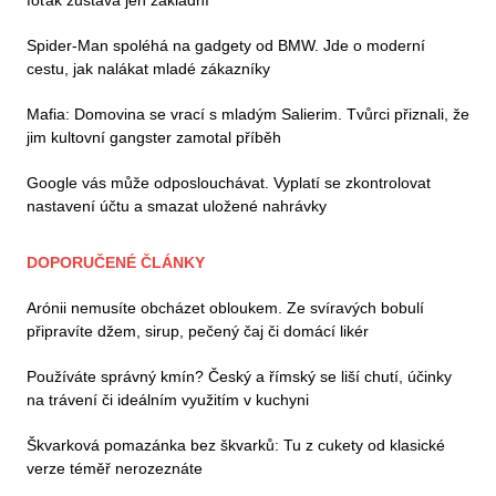
foťák zůstává jen základní
Spider-Man spoléhá na gadgety od BMW. Jde o moderní
cestu, jak nalákat mladé zákazníky
Mafia: Domovina se vrací s mladým Salierim. Tvůrci přiznali, že
jim kultovní gangster zamotal příběh
Google vás může odposlouchávat. Vyplatí se zkontrolovat
nastavení účtu a smazat uložené nahrávky
DOPORUČENÉ ČLÁNKY
Arónii nemusíte obcházet obloukem. Ze svíravých bobulí
připravíte džem, sirup, pečený čaj či domácí likér
Používáte správný kmín? Český a římský se liší chutí, účinky
na trávení či ideálním využitím v kuchyni
Škvarková pomazánka bez škvarků: Tu z cukety od klasické
verze téměř nerozeznáte