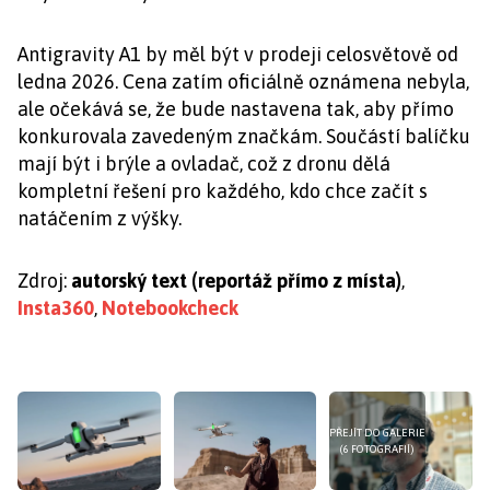
Antigravity A1 by měl být v prodeji celosvětově od
ledna 2026. Cena zatím oficiálně oznámena nebyla,
ale očekává se, že bude nastavena tak, aby přímo
konkurovala zavedeným značkám. Součástí balíčku
mají být i brýle a ovladač, což z dronu dělá
kompletní řešení pro každého, kdo chce začít s
natáčením z výšky.
Zdroj:
autorský text (reportáž přímo z místa)
,
Insta360
,
Notebookcheck
PŘEJÍT DO GALERIE
(6 FOTOGRAFIÍ)