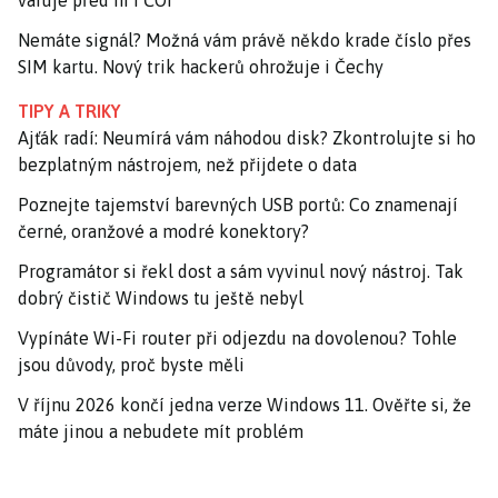
Nemáte signál? Možná vám právě někdo krade číslo přes
SIM kartu. Nový trik hackerů ohrožuje i Čechy
TIPY A TRIKY
Ajťák radí: Neumírá vám náhodou disk? Zkontrolujte si ho
bezplatným nástrojem, než přijdete o data
Poznejte tajemství barevných USB portů: Co znamenají
černé, oranžové a modré konektory?
Programátor si řekl dost a sám vyvinul nový nástroj. Tak
dobrý čistič Windows tu ještě nebyl
Vypínáte Wi-Fi router při odjezdu na dovolenou? Tohle
jsou důvody, proč byste měli
V říjnu 2026 končí jedna verze Windows 11. Ověřte si, že
máte jinou a nebudete mít problém