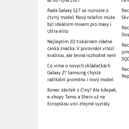
až do října 2027
ce
Řada Galaxy S27 se rozroste o
Rec
čtvrtý model. Nový telefon může
Skv
být ideálním mixem pro masy i
Rec
Ultra elitu
Dos
Nejlepším 3D tiskárnám vládne
Rec
česká značka. V porovnání vítězí
jsm
kvalitou, ale levná rozhodně není
SQD
Co víme o nových skládačkách
Rec
Galaxy Z? Samsung chystá
Rep
radikální proměnu i nový model
Konec zásilek z Číny? Ale kdepak,
e-shopy Temu a Shein už na
Evropskou unii zřejmě vyzrály