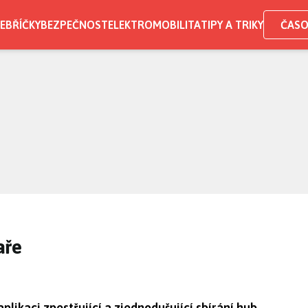
EBŘÍČKY
BEZPEČNOST
ELEKTROMOBILITA
TIPY A TRIKY
ČASO
aře
aplikaci zpestřující a zjednodušující sbírání hub.