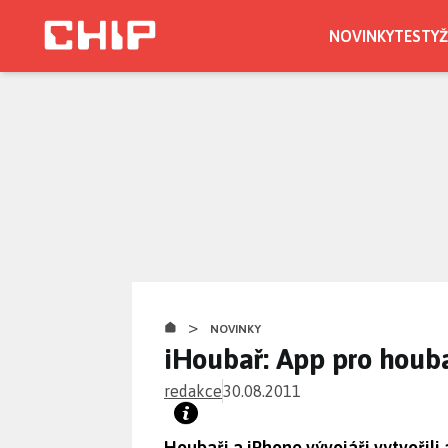
Přejít
k
NOVINKY
TESTY
Ž
hlavnímu
obsahu
>
NOVINKY
iHoubař: App pro houb
redakce
30.08.2011
Houbaři a iPhone vývojáři vytvořili 