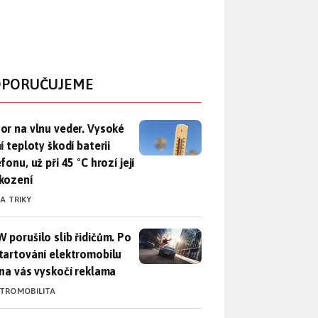
PORUČUJEME
r na vlnu veder. Vysoké letní teploty škodí baterii telefonu, už
or na vlnu veder. Vysoké
í teploty škodí baterii
fonu, už při 45 °C hrozí její
kození
 A TRIKY
 porušilo slib řidičům. Po nastartování elektromobilu iX3 na 
 porušilo slib řidičům. Po
tartování elektromobilu
 na vás vyskočí reklama
KTROMOBILITA