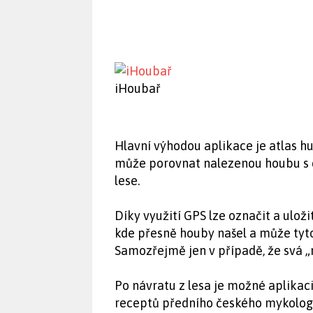
iHoubař
Hlavní výhodou aplikace je atlas hu
může porovnat nalezenou houbu s d
lese.
Díky využití GPS lze označit a uloži
kde přesně houby našel a může tyto
Samozřejmě jen v případě, že svá „
Po návratu z lesa je možné aplikaci
receptů předního českého mykologa 