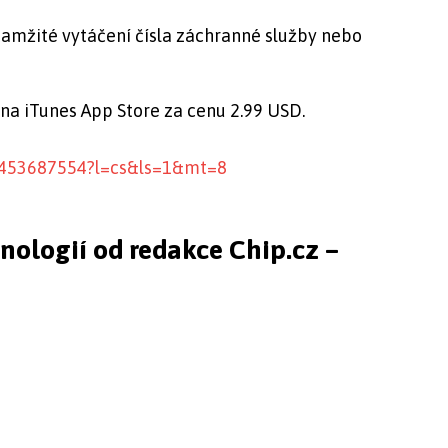
amžité vytáčení čísla záchranné služby nebo
a na iTunes App Store za cenu 2.99 USD.
id453687554?l=cs&ls=1&mt=8
hnologií od redakce Chip.cz –