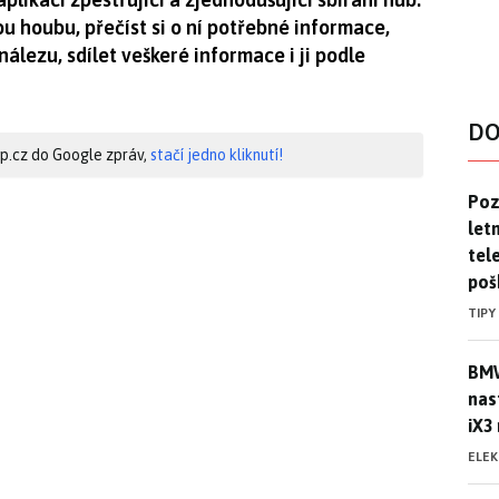
 houbu, přečíst si o ní potřebné informace,
lezu, sdílet veškeré informace i ji podle
DO
hip.cz do Google zpráv,
stačí jedno kliknutí!
Pozo
Poz
letn
tele
poš
TIPY
BMW
BMW
nas
iX3
ELE