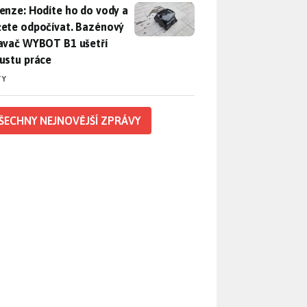
enze: Hodíte ho do vody a můžete odpočívat. Bazénový vysava
enze: Hodíte ho do vody a
ete odpočívat. Bazénový
avač WYBOT B1 ušetří
ustu práce
TY
ŠECHNY NEJNOVĚJŠÍ ZPRÁVY