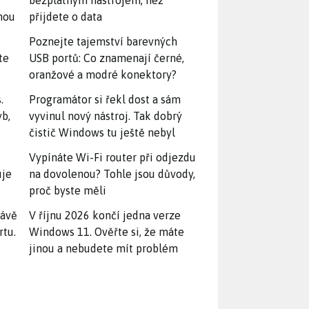
bezplatným nástrojem, než
snou
přijdete o data
Poznejte tajemství barevných
te
USB portů: Co znamenají černé,
oranžové a modré konektory?
.
Programátor si řekl dost a sám
yb,
vyvinul nový nástroj. Tak dobrý
čistič Windows tu ještě nebyl
Vypínáte Wi-Fi router při odjezdu
uje
na dovolenou? Tohle jsou důvody,
proč byste měli
rávě
V říjnu 2026 končí jedna verze
rtu.
Windows 11. Ověřte si, že máte
jinou a nebudete mít problém