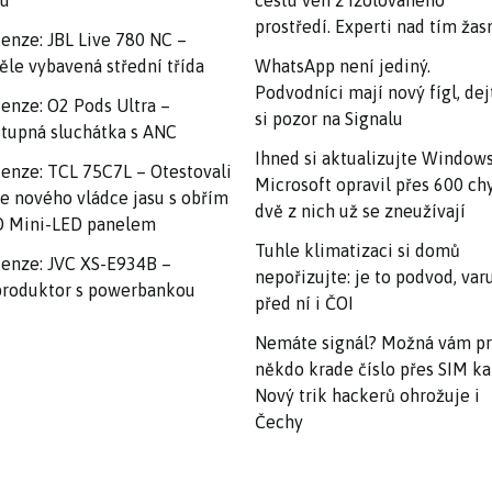
nu
cestu ven z izolovaného
prostředí. Experti nad tím ža
enze: JBL Live 780 NC –
ěle vybavená střední třída
WhatsApp není jediný.
Podvodníci mají nový fígl, dej
enze: O2 Pods Ultra –
si pozor na Signalu
tupná sluchátka s ANC
Ihned si aktualizujte Windows
enze: TCL 75C7L – Otestovali
Microsoft opravil přes 600 ch
e nového vládce jasu s obřím
dvě z nich už se zneužívají
 Mini-LED panelem
Tuhle klimatizaci si domů
enze: JVC XS-E934B –
nepořizujte: je to podvod, var
roduktor s powerbankou
před ní i ČOI
Nemáte signál? Možná vám p
někdo krade číslo přes SIM ka
Nový trik hackerů ohrožuje i
Čechy