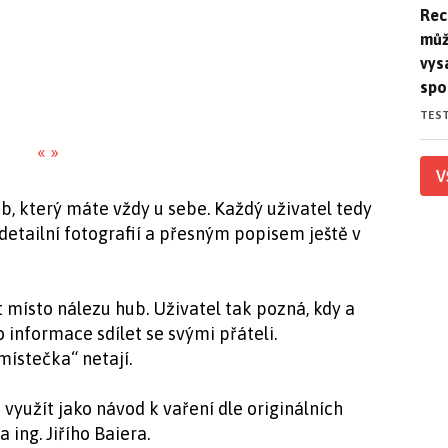
Rec
Rec
můž
vys
spo
TES
«
»
V
b, který máte vždy u sebe. Každý uživatel tedy
etailní fotografií a přesným popisem ještě v
t místo nálezu hub. Uživatel tak pozná, kdy a
 informace sdílet se svými přáteli.
místečka“ netají.
 využít jako návod k vaření dle originálních
ing. Jiřího Baiera.