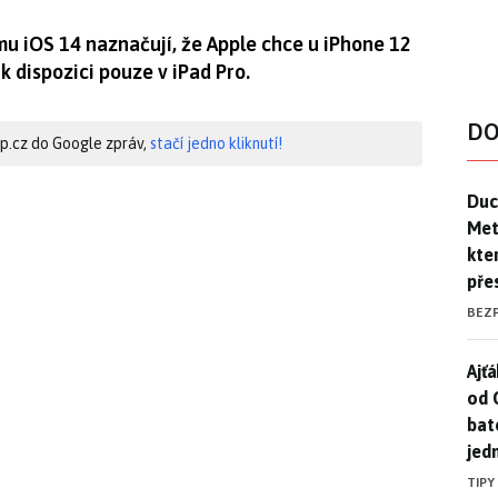
u iOS 14 naznačují, že Apple chce u iPhone 12
 k dispozici pouze v iPad Pro.
DO
hip.cz do Google zpráv,
stačí jedno kliknutí!
Duck
Duc
Mety
kte
pře
BEZ
Ajť
Ajťá
od 
bat
jed
TIPY