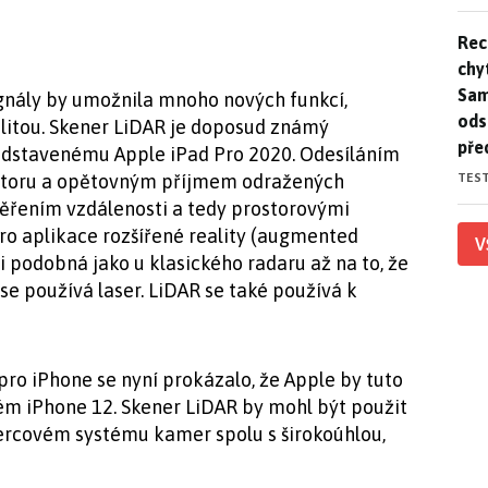
Rec
Rec
chy
Sam
ignály by umožnila mnoho nových funkcí,
ods
alitou. Skener LiDAR je doposud známý
pře
edstavenému Apple iPad Pro 2020. Odesíláním
TES
ostoru a opětovným příjmem odražených
ěřením vzdálenosti a tedy prostorovými
pro aplikace rozšířené reality (augmented
V
mi podobná jako u klasického radaru až na to, že
e používá laser. LiDAR se také používá k
ro iPhone se nyní prokázalo, že Apple by tuto
ém iPhone 12. Skener LiDAR by mohl být použit
ercovém systému kamer spolu s širokoúhlou,