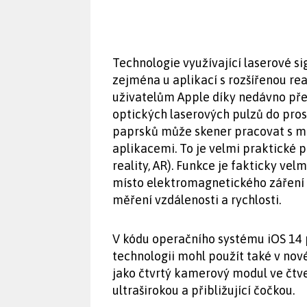
Technologie využívající laserové s
zejména u aplikací s rozšířenou re
uživatelům Apple díky nedávno př
optických laserových pulzů do pr
paprsků může skener pracovat s m
aplikacemi. To je velmi praktické 
reality, AR). Funkce je fakticky vel
místo elektromagnetického záření s
měření vzdálenosti a rychlosti.
V kódu operačního systému iOS 14 p
technologii mohl použít také v nov
jako čtvrtý kamerový modul ve čtv
ultraširokou a přibližující čočkou.