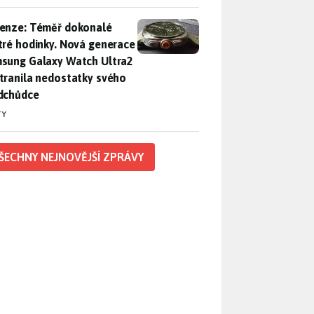
enze: Téměř dokonalé chytré hodinky. Nová generace Samsung
enze: Téměř dokonalé
tré hodinky. Nová generace
sung Galaxy Watch Ultra2
tranila nedostatky svého
dchůdce
TY
ŠECHNY NEJNOVĚJŠÍ ZPRÁVY