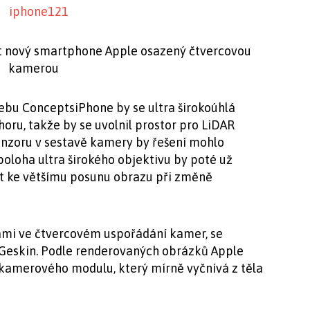
at nový smartphone Apple osazený čtvercovou
kamerou
bu ConceptsiPhone by se ultra širokoúhlá
oru, takže by se uvolnil prostor pro LiDAR
nzoru v sestavě kamery by řešení mohlo
poloha ultra širokého objektivu by poté už
st ke většímu posunu obrazu při změně
kami ve čtvercovém uspořádání kamer, se
Geskin. Podle renderovaných obrázků Apple
 kamerového modulu, který mírně vyčnívá z těla