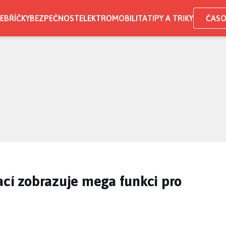
EBŘÍČKY
BEZPEČNOST
ELEKTROMOBILITA
TIPY A TRIKY
ČASO
ací zobrazuje mega funkci pro