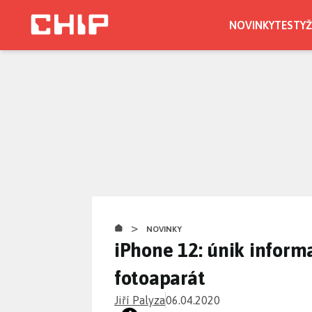
Přejít
k
NOVINKY
TESTY
Ž
hlavnímu
obsahu
>
NOVINKY
iPhone 12: únik inform
fotoaparát
Jiří Palyza
06.04.2020