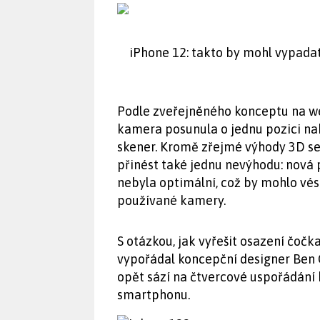
iPhone 12: takto by mohl vypad
Podle zveřejněného konceptu na we
kamera posunula o jednu pozici nah
skener. Kromě zřejmé výhody 3D se
přinést také jednu nevýhodu: nová 
nebyla optimální, což by mohlo vé
používané kamery.
S otázkou, jak vyřešit osazení čoč
vypořádal koncepční designer Ben 
opět sází na čtvercové uspořádání
smartphonu.