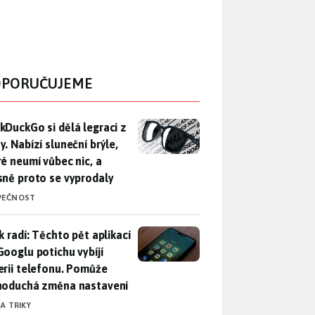
PORUČUJEME
DuckGo si dělá legraci z Mety. Nabízí sluneční brýle, které n
kDuckGo si dělá legraci z
. Nabízí sluneční brýle,
ré neumí vůbec nic, a
sně proto se vyprodaly
PEČNOST
ák radí: Těchto pět aplikací od Googlu potichu vybíjí baterii
k radí: Těchto pět aplikací
Googlu potichu vybíjí
erii telefonu. Pomůže
noduchá změna nastavení
 A TRIKY