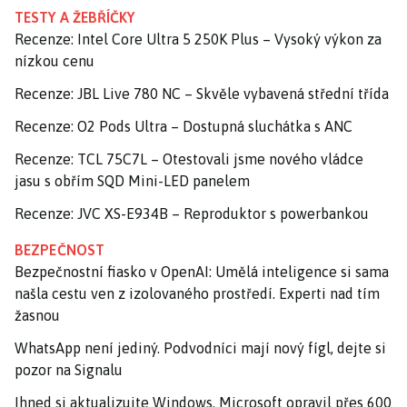
TESTY A ŽEBŘÍČKY
Recenze: Intel Core Ultra 5 250K Plus – Vysoký výkon za
nízkou cenu
Recenze: JBL Live 780 NC – Skvěle vybavená střední třída
Recenze: O2 Pods Ultra – Dostupná sluchátka s ANC
Recenze: TCL 75C7L – Otestovali jsme nového vládce
jasu s obřím SQD Mini-LED panelem
Recenze: JVC XS-E934B – Reproduktor s powerbankou
BEZPEČNOST
Bezpečnostní fiasko v OpenAI: Umělá inteligence si sama
našla cestu ven z izolovaného prostředí. Experti nad tím
žasnou
WhatsApp není jediný. Podvodníci mají nový fígl, dejte si
pozor na Signalu
Ihned si aktualizujte Windows. Microsoft opravil přes 600