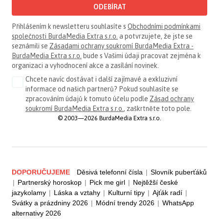
ODEBÍRAT
Přihlášením k newsletteru souhlasíte s
Obchodními podmínkami
společnosti BurdaMedia Extra s.r.o.
a potvrzujete, že jste se
seznámili se
Zásadami ochrany soukromí BurdaMedia Extra -
BurdaMedia Extra s.r.o.
bude s Vašimi údaji pracovat zejména k
organizaci a vyhodnocení akce a zasílání novinek.
Chcete navíc dostávat i další zajímavé a exkluzivní
informace od našich partnerů? Pokud souhlasíte se
zpracováním údajů k tomuto účelu podle
Zásad ochrany
soukromí BurdaMedia Extra s.r.o.
, zaškrtněte toto pole.
© 2003—2026 BurdaMedia Extra s.r.o.
DOPORUČUJEME
Děsivá telefonní čísla
|
Slovník puberťáků
|
Partnerský horoskop
|
Pick me girl
|
Nejtěžší české
jazykolamy
|
Láska a vztahy
|
Kulturní tipy
|
Ajťák radí
|
Svátky a prázdniny 2026
|
Módní trendy 2026
|
WhatsApp
alternativy 2026