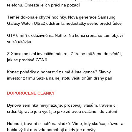
telefonu. Omezte jejich práci na pozadí
Téměř dokonalé chytré hodinky. Nová generace Samsung
Galaxy Watch Ultra2 odstranila nedostatky svého předchůdce
GTA 6 míří exkluzivně na Netflix. Na konci srpna se tam objeví
velká ukázka
Z Xboxu se stal investiční nástroj. Zítra se můžeme dozvědět,
jak se prodává GTA 6
Konec pohádky o bohatství z umělé inteligence? Slavný
investor z filmu Sázka na nejistotu věští trhům drsný pád
DOPORUČENÉ ČLÁNKY
Dýňová semínka nevyhazujte, prospívají vlasům, trávení či
srdci. Upravte je a využijte jako zdravou svačinu i do vaření
Hubnutí, trávení i chutě na sladké. Víme, kdy skořice, zázvor a
bobkový list opravdu pomáhají a kdy jde o mýty