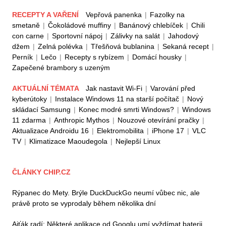
RECEPTY A VAŘENÍ
Vepřová panenka
|
Fazolky na
smetaně
|
Čokoládové muffiny
|
Banánový chlebíček
|
Chili
con carne
|
Sportovní nápoj
|
Zálivky na salát
|
Jahodový
džem
|
Zelná polévka
|
Třešňová bublanina
|
Sekaná recept
|
Perník
|
Lečo
|
Recepty s rybízem
|
Domácí housky
|
Zapečené brambory s uzeným
AKTUÁLNÍ TÉMATA
Jak nastavit Wi-Fi
|
Varování před
kyberútoky
|
Instalace Windows 11 na starší počítač
|
Nový
skládací Samsung
|
Konec modré smrti Windows?
|
Windows
11 zdarma
|
Anthropic Mythos
|
Nouzové otevírání pračky
|
Aktualizace Androidu 16
|
Elektromobilita
|
iPhone 17
|
VLC
TV
|
Klimatizace Maoudegola
|
Nejlepší Linux
ČLÁNKY CHIP.CZ
Rýpanec do Mety. Brýle DuckDuckGo neumí vůbec nic, ale
právě proto se vyprodaly během několika dní
Ajťák radí: Některé aplikace od Googlu umí vyždímat baterii