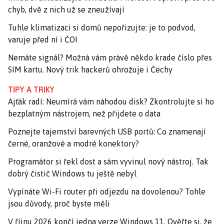
chyb, dvě z nich už se zneužívají
Tuhle klimatizaci si domů nepořizujte: je to podvod,
varuje před ní i ČOI
Nemáte signál? Možná vám právě někdo krade číslo přes
SIM kartu. Nový trik hackerů ohrožuje i Čechy
TIPY A TRIKY
Ajťák radí: Neumírá vám náhodou disk? Zkontrolujte si ho
bezplatným nástrojem, než přijdete o data
Poznejte tajemství barevných USB portů: Co znamenají
černé, oranžové a modré konektory?
Programátor si řekl dost a sám vyvinul nový nástroj. Tak
dobrý čistič Windows tu ještě nebyl
Vypínáte Wi-Fi router při odjezdu na dovolenou? Tohle
jsou důvody, proč byste měli
V říjnu 2026 končí jedna verze Windows 11. Ověřte si, že