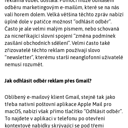
reklama vůbec dostala. Pomoci může odhlášení
odběru marketingovým e-mailům, které se na nás
valí horem dolem. Velká většina těchto zpráv nabízí
úplně dole v patičce možnost “odhlásit odběr”.
Často je ale velmi malým písmem, nebo schovaná
za nicneříkající slovní spojení “změna podmínek
zasílání obchodních sdělení”. Velmi často také
zřizovatelé těchto reklam používají slovo
“newsletter”, kterému starší neanglofonní uživatelé
nemusí rozumět.
Jak odhlásit odběr reklam přes Gmail?
Oblíbený e-mailový klient Gmail, stejně tak jako
třeba nativní poštovní aplikace Apple Mail pro
macOS, nabízí však přímo tlačítko “Odhlásit odběr”.
To najdete v aplikaci v telefonu po otevření
kontextové nabídky skrývající se pod třemi