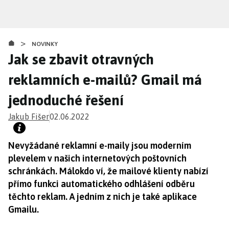
Přejít
k
hlavnímu
>
obsahu
NOVINKY
Jak se zbavit otravných
reklamních e-mailů? Gmail má
jednoduché řešení
Jakub Fišer
02.06.2022
Nevyžádané reklamní e-maily jsou moderním
plevelem v našich internetových poštovních
schránkách. Málokdo ví, že mailové klienty nabízí
přímo funkci automatického odhlášení odběru
těchto reklam. A jedním z nich je také aplikace
Gmailu.