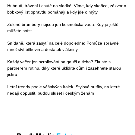
Hubnutí, trávení i chutě na sladké. Víme, kdy skořice, zázvor a
bobkový list opravdu pomáhají a kdy jde o mýty
Zelené brambory nejsou jen kosmetická vada. Kdy je ještě
můžete sníst
Snídaně, která zasytí na celé dopoledne: Pomůže správné
množství bílkovin a dostatek vlákniny
Každý večer jen scrollování na gauči a ticho? Zkuste s
partnerem rutinu, díky které uklidíte dům i zažehnete starou
jiskru
Letní trendy podle vášnivých Italek. Stylové outfity, na které
nedají dopustit, budou slušet i českým ženám