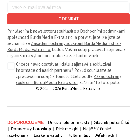
ODEBÍRAT
Přihlášením k newsletteru souhlasíte s
Obchodními podmínkami
společnosti BurdaMedia Extra s.r.o.
a potvrzujete, že jste se
seznámili se
Zásadami ochrany soukromí BurdaMedia Extra -
BurdaMedia Extra s.r.o.
bude s Vašimi údaji pracovat zejména k
organizaci a vyhodnocení akce a zasílání novinek.
Chcete navíc dostávat i další zajímavé a exkluzivní
informace od našich partnerů? Pokud souhlasíte se
zpracováním údajů k tomuto účelu podle
Zásad ochrany
soukromí BurdaMedia Extra s.r.o.
, zaškrtněte toto pole.
© 2003—2026 BurdaMedia Extra s.r.o.
DOPORUČUJEME
Děsivá telefonní čísla
|
Slovník puberťáků
|
Partnerský horoskop
|
Pick me girl
|
Nejtěžší české
jazykolamy
|
Láska a vztahy
|
Kulturní tipy
|
Ajťák radí
|