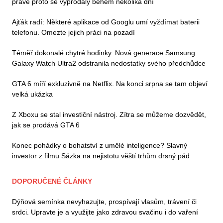
právě proto se vyprodaly během několika dní
Ajťák radí: Některé aplikace od Googlu umí vyždímat baterii
telefonu. Omezte jejich práci na pozadí
Téměř dokonalé chytré hodinky. Nová generace Samsung
Galaxy Watch Ultra2 odstranila nedostatky svého předchůdce
GTA 6 míří exkluzivně na Netflix. Na konci srpna se tam objeví
velká ukázka
Z Xboxu se stal investiční nástroj. Zítra se můžeme dozvědět,
jak se prodává GTA 6
Konec pohádky o bohatství z umělé inteligence? Slavný
investor z filmu Sázka na nejistotu věští trhům drsný pád
DOPORUČENÉ ČLÁNKY
Dýňová semínka nevyhazujte, prospívají vlasům, trávení či
srdci. Upravte je a využijte jako zdravou svačinu i do vaření