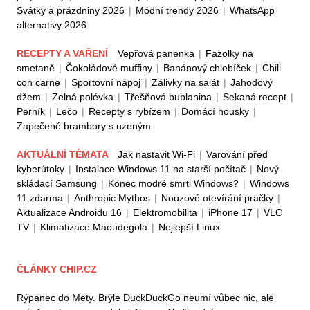
Svátky a prázdniny 2026
|
Módní trendy 2026
|
WhatsApp
alternativy 2026
RECEPTY A VAŘENÍ
Vepřová panenka
|
Fazolky na
smetaně
|
Čokoládové muffiny
|
Banánový chlebíček
|
Chili
con carne
|
Sportovní nápoj
|
Zálivky na salát
|
Jahodový
džem
|
Zelná polévka
|
Třešňová bublanina
|
Sekaná recept
|
Perník
|
Lečo
|
Recepty s rybízem
|
Domácí housky
|
Zapečené brambory s uzeným
AKTUÁLNÍ TÉMATA
Jak nastavit Wi-Fi
|
Varování před
kyberútoky
|
Instalace Windows 11 na starší počítač
|
Nový
skládací Samsung
|
Konec modré smrti Windows?
|
Windows
11 zdarma
|
Anthropic Mythos
|
Nouzové otevírání pračky
|
Aktualizace Androidu 16
|
Elektromobilita
|
iPhone 17
|
VLC
TV
|
Klimatizace Maoudegola
|
Nejlepší Linux
ČLÁNKY CHIP.CZ
Rýpanec do Mety. Brýle DuckDuckGo neumí vůbec nic, ale