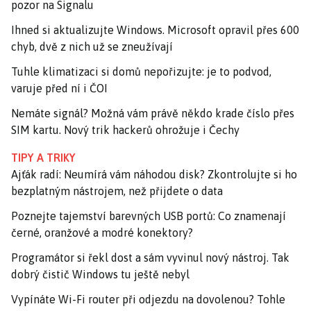
pozor na Signalu
Ihned si aktualizujte Windows. Microsoft opravil přes 600
chyb, dvě z nich už se zneužívají
Tuhle klimatizaci si domů nepořizujte: je to podvod,
varuje před ní i ČOI
Nemáte signál? Možná vám právě někdo krade číslo přes
SIM kartu. Nový trik hackerů ohrožuje i Čechy
TIPY A TRIKY
Ajťák radí: Neumírá vám náhodou disk? Zkontrolujte si ho
bezplatným nástrojem, než přijdete o data
Poznejte tajemství barevných USB portů: Co znamenají
černé, oranžové a modré konektory?
Programátor si řekl dost a sám vyvinul nový nástroj. Tak
dobrý čistič Windows tu ještě nebyl
Vypínáte Wi-Fi router při odjezdu na dovolenou? Tohle