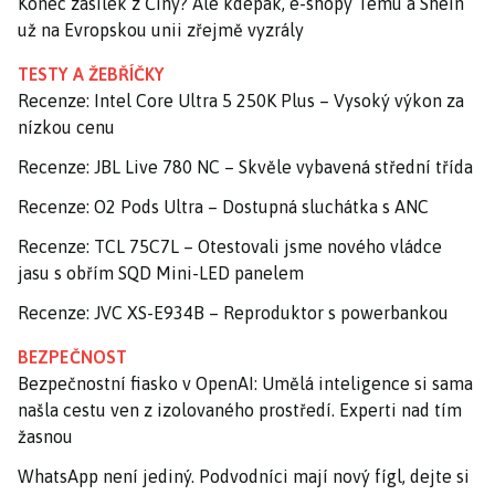
Konec zásilek z Číny? Ale kdepak, e-shopy Temu a Shein
už na Evropskou unii zřejmě vyzrály
TESTY A ŽEBŘÍČKY
Recenze: Intel Core Ultra 5 250K Plus – Vysoký výkon za
nízkou cenu
Recenze: JBL Live 780 NC – Skvěle vybavená střední třída
Recenze: O2 Pods Ultra – Dostupná sluchátka s ANC
Recenze: TCL 75C7L – Otestovali jsme nového vládce
jasu s obřím SQD Mini-LED panelem
Recenze: JVC XS-E934B – Reproduktor s powerbankou
BEZPEČNOST
Bezpečnostní fiasko v OpenAI: Umělá inteligence si sama
našla cestu ven z izolovaného prostředí. Experti nad tím
žasnou
WhatsApp není jediný. Podvodníci mají nový fígl, dejte si