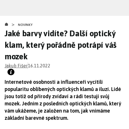
Přejít
k
hlavnímu
>
obsahu
NOVINKY
Jaké barvy vidíte? Další optický
klam, který pořádně potrápí váš
mozek
Jakub Fišer
16.11.2022
Internetové osobnosti a influenceři vycítili
popularitu oblíbených optických klamů a iluzí. Lidé
jsou totiž od přírody zvídaví a rádi testují svůj
mozek. Jedním z posledních optických klamů, který
vám ukážeme, je založen na tom, jak vnímáme
základní barevné spektrum.