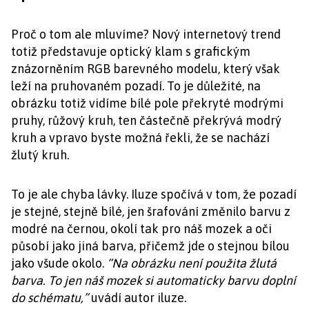
Proč o tom ale mluvíme? Nový internetový trend
totiž představuje optický klam s grafickým
znázorněním RGB barevného modelu, který však
leží na pruhovaném pozadí. To je důležité, na
obrázku totiž vidíme bílé pole překryté modrými
pruhy, růžový kruh, ten částečně překrývá modrý
kruh a vpravo byste možná řekli, že se nachází
žlutý kruh.
To je ale chyba lávky. Iluze spočívá v tom, že pozadí
je stejné, stejně bílé, jen šrafování změnilo barvu z
modré na černou, okolí tak pro náš mozek a oči
působí jako jiná barva, přičemž jde o stejnou bílou
jako všude okolo.
“Na obrázku není použita žlutá
barva. To jen náš mozek si automaticky barvu doplní
do schématu,”
uvádí autor iluze.