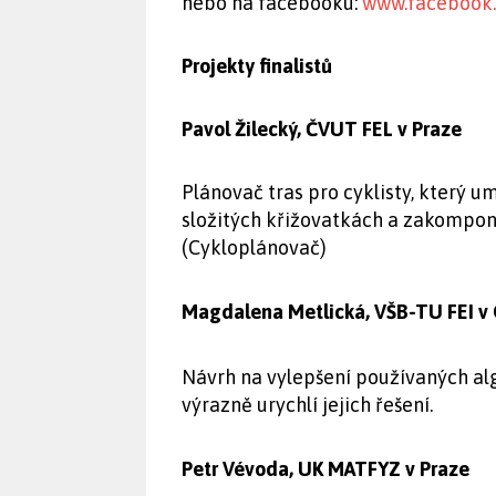
nebo na facebooku:
www.facebook.
Projekty finalistů
Pavol Žilecký, ČVUT FEL v Praze
Plánovač tras pro cyklisty, který 
složitých křižovatkách a zakompono
(Cykloplánovač)
Magdalena Metlická, VŠB-TU FEI v
Návrh na vylepšení používaných al
výrazně urychlí jejich řešení.
Petr Vévoda, UK MATFYZ v Praze