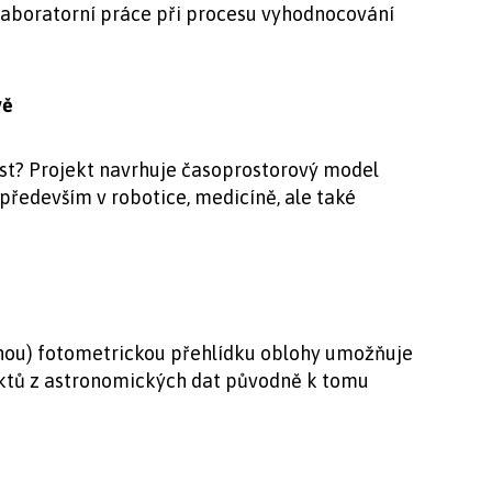
laboratorní práce při procesu vyhodnocování
lavě
ost? Projekt navrhuje časoprostorový model
 především v robotice, medicíně, ale také
nou) fotometrickou přehlídku oblohy umožňuje
ektů z astronomických dat původně k tomu