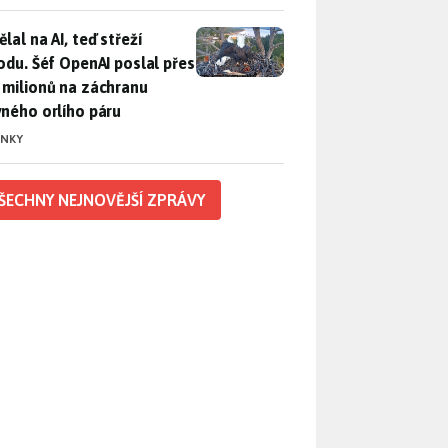
lal na AI, teď střeží přírodu. Šéf OpenAI poslal přes 100 mili
lal na AI, teď střeží
rodu. Šéf OpenAI poslal přes
 milionů na záchranu
vného orlího páru
INKY
ŠECHNY NEJNOVĚJŠÍ ZPRÁVY