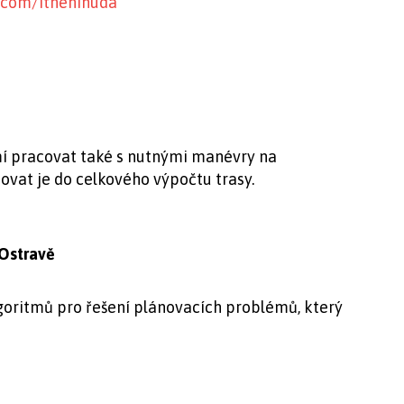
com/itneninuda
umí pracovat také s nutnými manévry na
vat je do celkového výpočtu trasy.
 Ostravě
goritmů pro řešení plánovacích problémů, který