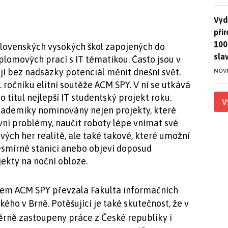
Vydě
Vydě
pří
100
slovenských vysokých škol zapojených do
sla
lomových prací s IT tématikou. Často jsou v
jí bez nadsázky potenciál měnit dnešní svět.
NOV
6. ročníku elitní soutěže ACM SPY. V ní se utkává
 titul nejlepší IT studentský projekt roku.
V
akademiky nominovány nejen projekty, které
ní problémy, naučit roboty lépe vnímat své
ových her realitě, ale také takové, které umožní
smírné stanici anebo objeví doposud
jekty na noční obloze.
íkem ACM SPY převzala Fakulta informačních
ckého v Brně.
Potěšující je také skutečnost, že v
rně zastoupeny práce z České republiky i