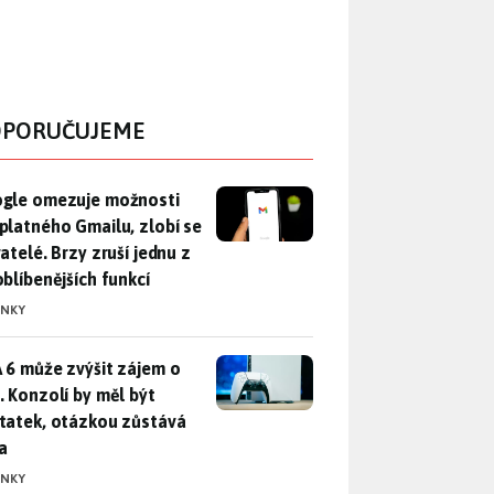
PORUČUJEME
gle omezuje možnosti bezplatného Gmailu, zlobí se uživatelé. 
gle omezuje možnosti
platného Gmailu, zlobí se
atelé. Brzy zruší jednu z
oblíbenějších funkcí
INKY
 6 může zvýšit zájem o PS5. Konzolí by měl být dostatek, otáz
 6 může zvýšit zájem o
. Konzolí by měl být
tatek, otázkou zůstává
a
INKY