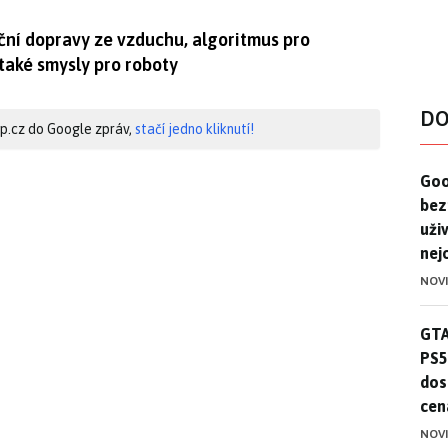
niční dopravy ze vzduchu, algoritmus pro
také smysly pro roboty
DO
hip.cz do Google zpráv,
stačí jedno kliknutí!
Goo
Goo
bez
uživ
nej
NOV
GTA
GTA
PS5
dos
cen
NOV