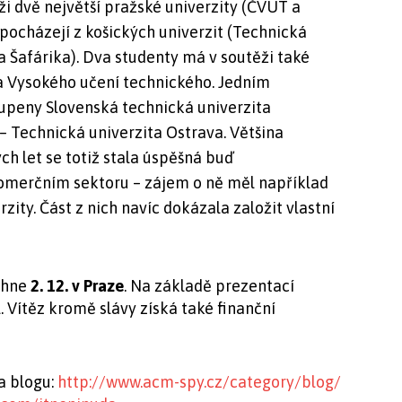
ěži dvě největší pražské univerzity (ČVUT a
 pocházejí z košických univerzit (Technická
a Šafárika). Dva studenty má v soutěži také
 a Vysokého učení technického. Jedním
oupeny Slovenská technická univerzita
 – Technická univerzita Ostrava.
Většina
ch let se totiž stala úspěšná buď
merčním sektoru – zájem o ně měl například
ity. Část z nich navíc dokázala založit vlastní
ěhne
2. 12. v Praze
. Na základě prezentací
. Vítěz kromě slávy získá také finanční
a blogu:
http://www.acm-spy.cz/category/blog/