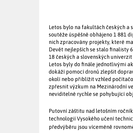
Letos bylo na fakultách českých a 
soutěže úspěšně obhájeno 1 881 dip
nich zpracovány projekty, které ma
Devět nejlepších se stalo finalisty 
18 českých a slovenských univerzit o
Letos byly do finále jednotlivými 
dokáží pomocí dronů zlepšit doprav
okolí nebo přiblížit vzhled počítač
zpřesnit výzkum na Mezinárodní ve
neviditelné rychle se pohybující ob
Putovní záštitu nad letošním ročn
technologií Vysokého učení techni
předvýběru jsou víceméně rovnomě