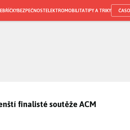
EBŘÍČKY
BEZPEČNOST
ELEKTROMOBILITA
TIPY A TRIKY
ČASO
enští finalisté soutěže ACM