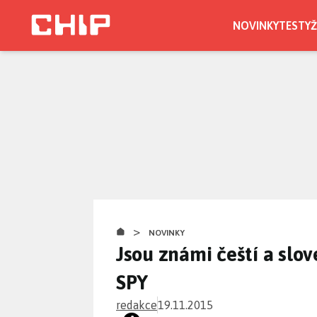
Přejít
k
NOVINKY
TESTY
Ž
hlavnímu
obsahu
>
NOVINKY
Jsou známi čeští a slov
SPY
redakce
19.11.2015