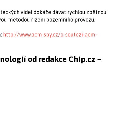
teckých videí dokáže dávat rychlou zpětnou
vou metodou řízení pozemního provozu.
ů:
http://www.acm-spy.cz/o-soutezi-acm-
hnologií od redakce Chip.cz –