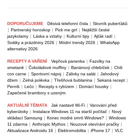
DOPORUČUJEME
Děsivá telefonní čísla
|
Slovník puberťáků
|
Partnerský horoskop
|
Pick me girl
|
Nejtěžší české
jazykolamy
|
Láska a vztahy
|
Kulturní tipy
|
Ajťák radí
|
Svátky a prázdniny 2026
|
Módní trendy 2026
|
WhatsApp
alternativy 2026
RECEPTY A VAŘENÍ
Vepřová panenka
|
Fazolky na
smetaně
|
Čokoládové muffiny
|
Banánový chlebíček
|
Chili
con carne
|
Sportovní nápoj
|
Zálivky na salát
|
Jahodový
džem
|
Zelná polévka
|
Třešňová bublanina
|
Sekaná recept
|
Perník
|
Lečo
|
Recepty s rybízem
|
Domácí housky
|
Zapečené brambory s uzeným
AKTUÁLNÍ TÉMATA
Jak nastavit Wi-Fi
|
Varování před
kyberútoky
|
Instalace Windows 11 na starší počítač
|
Nový
skládací Samsung
|
Konec modré smrti Windows?
|
Windows
11 zdarma
|
Anthropic Mythos
|
Nouzové otevírání pračky
|
Aktualizace Androidu 16
|
Elektromobilita
|
iPhone 17
|
VLC