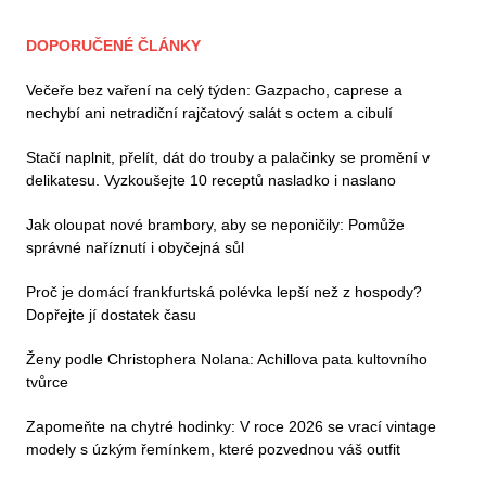
DOPORUČENÉ ČLÁNKY
Večeře bez vaření na celý týden: Gazpacho, caprese a
nechybí ani netradiční rajčatový salát s octem a cibulí
Stačí naplnit, přelít, dát do trouby a palačinky se promění v
delikatesu. Vyzkoušejte 10 receptů nasladko i naslano
Jak oloupat nové brambory, aby se neponičily: Pomůže
správné naříznutí i obyčejná sůl
Proč je domácí frankfurtská polévka lepší než z hospody?
Dopřejte jí dostatek času
Ženy podle Christophera Nolana: Achillova pata kultovního
tvůrce
Zapomeňte na chytré hodinky: V roce 2026 se vrací vintage
modely s úzkým řemínkem, které pozvednou váš outfit