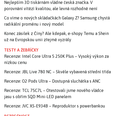
Nejlepším 3D tiskárnám vládne česká značka. V
porovnání vítězí kvalitou, ale levná rozhodně není
Co víme o nových skládačkách Galaxy Z? Samsung chystá
radikální proměnu i nový model
Konec zásilek z Číny? Ale kdepak, e-shopy Temu a Shein
už na Evropskou unii zřejmě vyzrály
TESTY A ŽEBŘÍČKY
Recenze: Intel Core Ultra 5 250K Plus – Vysoký výkon za
nízkou cenu
Recenze: JBL Live 780 NC – Skvěle vybavená střední třída
Recenze: O2 Pods Ultra – Dostupná sluchátka s ANC
Recenze: TCL 75C7L – Otestovali jsme nového vládce
jasu s obřím SQD Mini-LED panelem
Recenze: JVC XS-E934B – Reproduktor s powerbankou