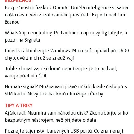
BEZPEČNOST
Bezpečnostní fiasko v OpenAI: Umělá inteligence si sama
našla cestu ven z izolovaného prostředí. Experti nad tím
žasnou
WhatsApp není jediný. Podvodníci mají nový fígl, dejte si
pozor na Signalu
Ihned si aktualizujte Windows. Microsoft opravil přes 600
chyb, dvě z nich už se zneužívají
Tuhle klimatizaci si domů nepořizujte: je to podvod,
varuje před ní i ČOI
Nemáte signál? Možná vám právě někdo krade číslo přes
SIM kartu. Nový trik hackerů ohrožuje i Čechy
TIPY A TRIKY
Ajťák radí: Neumírá vám náhodou disk? Zkontrolujte si ho
bezplatným nástrojem, než přijdete o data
Poznejte tajemství barevných USB portů: Co znamenají