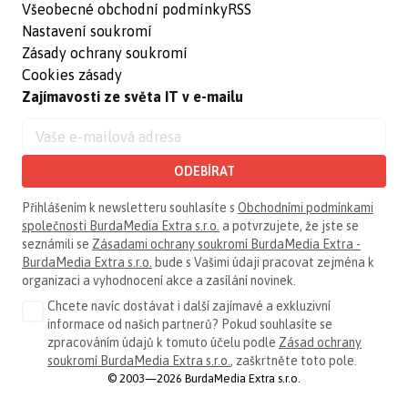
Všeobecné obchodní podmínky
RSS
Nastavení soukromí
Zásady ochrany soukromí
Cookies zásady
Zajímavosti ze světa IT v e-mailu
ODEBÍRAT
Přihlášením k newsletteru souhlasíte s
Obchodními podmínkami
společnosti BurdaMedia Extra s.r.o.
a potvrzujete, že jste se
seznámili se
Zásadami ochrany soukromí BurdaMedia Extra -
BurdaMedia Extra s.r.o.
bude s Vašimi údaji pracovat zejména k
organizaci a vyhodnocení akce a zasílání novinek.
Chcete navíc dostávat i další zajímavé a exkluzivní
informace od našich partnerů? Pokud souhlasíte se
zpracováním údajů k tomuto účelu podle
Zásad ochrany
soukromí BurdaMedia Extra s.r.o.
, zaškrtněte toto pole.
© 2003—2026 BurdaMedia Extra s.r.o.