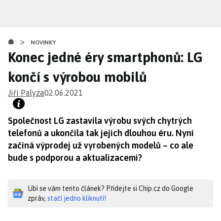
Přejít
k
hlavnímu
>
obsahu
NOVINKY
Konec jedné éry smartphonů: LG
končí s výrobou mobilů
Jiří Palyza
02.06.2021
Společnost LG zastavila výrobu svých chytrých
telefonů a ukončila tak jejich dlouhou éru. Nyní
začíná výprodej už vyrobených modelů – co ale
bude s podporou a aktualizacemi?
Líbí se vám tento článek? Přidejte si Chip.cz do Google
zpráv,
stačí jedno kliknutí!