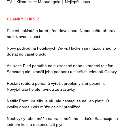
TV
|
Klimatizace Maoudegola
|
Nejlepší Linux
ČLÁNKY CHIP.CZ
Focení dokladů a karet před dovolenou: Nepodceňte přípravu
na krizovou situaci
Nový podvod na hotelových Wi-Fi: Hackeři se můžou snadno
dostat do vašeho účtu
Aplikace Find pomáhá najít ztracený nebo ukradený telefon.
Samsung ale ukončil jeho podporu u starších telefonů Galaxy
Restart routeru pomáhá vyřešit problémy s připojením.
Nevytahujte ho ale rovnou ze zásuvky
Netflix Premium slibuje 4K, ale nestačí za něj jen platit. O
kvalitu obrazu vás může ošidit i prohlížeč
Neobvyklý robot může nahradit nočního hlídače. Balancuje na
jednom kole a dokonce cítí plyn