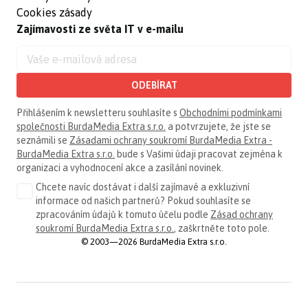
Cookies zásady
Zajímavosti ze světa IT v e-mailu
ODEBÍRAT
Přihlášením k newsletteru souhlasíte s
Obchodními podmínkami
společnosti BurdaMedia Extra s.r.o.
a potvrzujete, že jste se
seznámili se
Zásadami ochrany soukromí BurdaMedia Extra -
BurdaMedia Extra s.r.o.
bude s Vašimi údaji pracovat zejména k
organizaci a vyhodnocení akce a zasílání novinek.
Chcete navíc dostávat i další zajímavé a exkluzivní
informace od našich partnerů? Pokud souhlasíte se
zpracováním údajů k tomuto účelu podle
Zásad ochrany
soukromí BurdaMedia Extra s.r.o.
, zaškrtněte toto pole.
© 2003—2026 BurdaMedia Extra s.r.o.