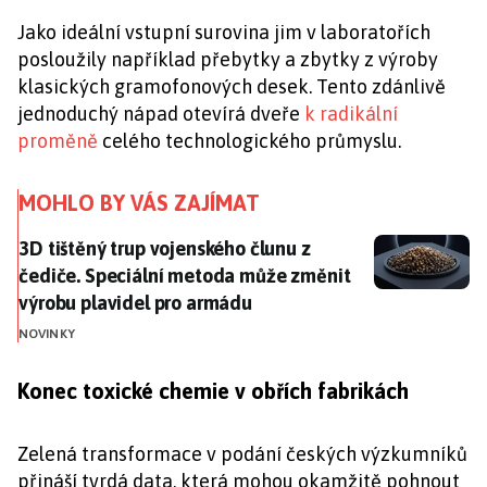
Jako ideální vstupní surovina jim v laboratořích
posloužily například přebytky a zbytky z výroby
klasických gramofonových desek. Tento zdánlivě
jednoduchý nápad otevírá dveře
k radikální
proměně
celého technologického průmyslu.
MOHLO BY VÁS ZAJÍMAT
3D tištěný trup vojenského člunu z čediče. Speciáln
3D tištěný trup vojenského člunu z
čediče. Speciální metoda může změnit
výrobu plavidel pro armádu
NOVINKY
Konec toxické chemie v obřích fabrikách
Zelená transformace v podání českých výzkumníků
přináší tvrdá data, která mohou okamžitě pohnout