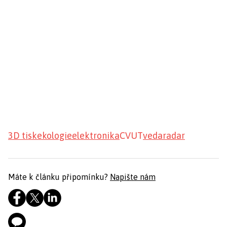
3D tisk
ekologie
elektronika
CVUT
veda
radar
Máte k článku připomínku?
Napište nám