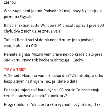
žasnou
WhatsApp není jediný. Podvodníci mají nový fígl, dejte si
pozor na Signalu
Ihned si aktualizujte Windows. Microsoft opravil přes 600
chyb, dvě z nich už se zneužívají
Tuhle klimatizaci si domů nepořizujte: je to podvod,
varuje před ní i ČOI
Nemáte signál? Možná vám právě někdo krade číslo přes
SIM kartu. Nový trik hackerů ohrožuje i Čechy
TIPY A TRIKY
Ajťák radí: Neumírá vám náhodou disk? Zkontrolujte si ho
bezplatným nástrojem, než přijdete o data
Poznejte tajemství barevných USB portů: Co znamenají
černé, oranžové a modré konektory?
Programátor si řekl dost a sám vyvinul nový nástroj. Tak