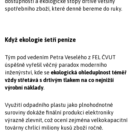
dostupnosti a ekologické stopy drtivé většiny
spotřebního zboží, které denně bereme do ruky.
Když ekologie šetří peníze
Tým pod vedením Petra Veselého z FEL ČVUT
úspěšně vyřešil věčný paradox moderního
inženýrství, kde se
ekologická ohleduplnost téměř
vždy střetává s drtivým tlakem na co nejnižší
výrobní náklady
.
Využití odpadního plastu jako plnohodnotné
suroviny dokáže finální produkci elektroniky
výrazně zlevnit, což ocení zejména velkokapacitní
továrny chrlící miliony kusů zboží ročně.