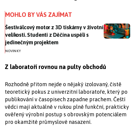
MOHLO BY VÁS ZAJÍMAT
Šestiválcový motor z 3D tiskárny v životní velikosti.
Šestiválcový motor z 3D tiskárny v životní
velikosti. Studenti z Děčína uspěli s
jedinečným projektem
NOVINKY
Z laboratoří rovnou na pulty obchodů
Rozhodně přitom nejde o nějaký izolovaný, čistě
teoretický pokus z univerzitní laboratoře, který po
publikování v časopisech zapadne prachem. Čeští
vědci mají aktuálně v rukou plně funkční, prakticky
ověřený výrobní postup s obrovským potenciálem
pro okamžité průmyslové nasazení.