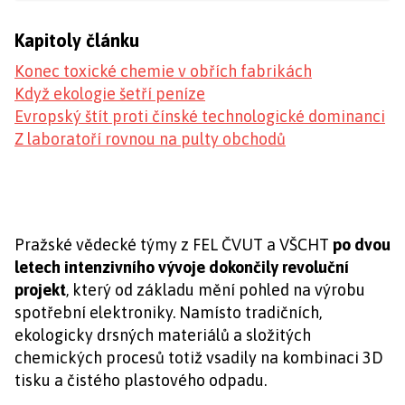
Kapitoly článku
Konec toxické chemie v obřích fabrikách
Když ekologie šetří peníze
Evropský štít proti čínské technologické dominanci
Z laboratoří rovnou na pulty obchodů
Pražské vědecké týmy z FEL ČVUT a VŠCHT
po dvou
letech intenzivního vývoje dokončily
revoluční
projekt
, který od základu mění pohled na výrobu
spotřební elektroniky. Namísto tradičních,
ekologicky drsných materiálů a složitých
chemických procesů totiž vsadily na kombinaci 3D
tisku a čistého plastového odpadu.