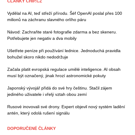
ČLÁNKY CHIP.CZ
Vydělal na AI, teď střeží přírodu. Šéf OpenAI poslal přes 100
milionů na záchranu slavného orlího páru
Návod: Zachraňte staré fotografie zdarma a bez skeneru.
Potřebujete jen negativ a dva mobily
Ušetřete peníze při používání lednice. Jednoduchá pravidla
bohužel skoro nikdo nedodržuje
Začala platit evropská regulace umělé inteligence. AI obsah
musí být označený, jinak hrozí astronomické pokuty
Japonský vývojář přidá do své hry češtinu. Stačil zájem
jediného uživatele i vřelý vztah obou zemí
Rusové inovovali své drony. Expert objevil nový systém ladění
antén, který odolá rušení signálu
DOPORUČENÉ ČLÁNKY