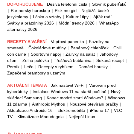
DOPORUČUJEME
Děsivá telefonní čísla
|
Slovník puberťáků
|
Partnerský horoskop
|
Pick me girl
|
Nejtěžší české
jazykolamy
|
Láska a vztahy
|
Kulturní tipy
|
Ajťák radí
|
Svátky a prázdniny 2026
|
Módní trendy 2026
|
WhatsApp
alternativy 2026
RECEPTY A VAŘENÍ
Vepřová panenka
|
Fazolky na
smetaně
|
Čokoládové muffiny
|
Banánový chlebíček
|
Chili
con carne
|
Sportovní nápoj
|
Zálivky na salát
|
Jahodový
džem
|
Zelná polévka
|
Třešňová bublanina
|
Sekaná recept
|
Perník
|
Lečo
|
Recepty s rybízem
|
Domácí housky
|
Zapečené brambory s uzeným
AKTUÁLNÍ TÉMATA
Jak nastavit Wi-Fi
|
Varování před
kyberútoky
|
Instalace Windows 11 na starší počítač
|
Nový
skládací Samsung
|
Konec modré smrti Windows?
|
Windows
11 zdarma
|
Anthropic Mythos
|
Nouzové otevírání pračky
|
Aktualizace Androidu 16
|
Elektromobilita
|
iPhone 17
|
VLC
TV
|
Klimatizace Maoudegola
|
Nejlepší Linux