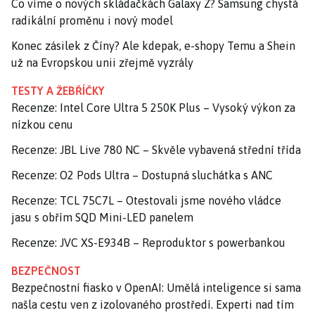
Co víme o nových skládačkách Galaxy Z? Samsung chystá
radikální proměnu i nový model
Konec zásilek z Číny? Ale kdepak, e-shopy Temu a Shein
už na Evropskou unii zřejmě vyzrály
TESTY A ŽEBŘÍČKY
Recenze: Intel Core Ultra 5 250K Plus – Vysoký výkon za
nízkou cenu
Recenze: JBL Live 780 NC – Skvěle vybavená střední třída
Recenze: O2 Pods Ultra – Dostupná sluchátka s ANC
Recenze: TCL 75C7L – Otestovali jsme nového vládce
jasu s obřím SQD Mini-LED panelem
Recenze: JVC XS-E934B – Reproduktor s powerbankou
BEZPEČNOST
Bezpečnostní fiasko v OpenAI: Umělá inteligence si sama
našla cestu ven z izolovaného prostředí. Experti nad tím