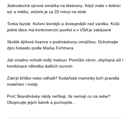
Jednoduchá sýrová omáčka na těstoviny: Když máte v lednici
sýr a mléko, večeře je za 20 minut na stole
Tonka fazole: Koření levnější a dostupnější než vanilka. Kvůli
jedné látce má kontroverzní pověst a v USA je zakázané
Skvělé dýňové lívance s podmáslovou omáčkou: Ochutnejte
dýni hokaido podle Marka Fichtnera
Jak snadno ochutit mdlý meloun: Pomůže citron, obyčejná sůl i
kombinace několika dalších surovin
Zakrýt bříško nebo odhalit? Kodaňské maminky boří pravidla
mateřství i módy
Proč Skandinávky nikdy neříkají, že nemají co na sebe?
Okopírujte jejich šatník a pochopíte...