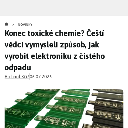
Přejít
k
hlavnímu
>
obsahu
NOVINKY
Konec toxické chemie? Čeští
vědci vymysleli způsob, jak
vyrobit elektroniku z čistého
odpadu
Richard Kříž
06.07.2026