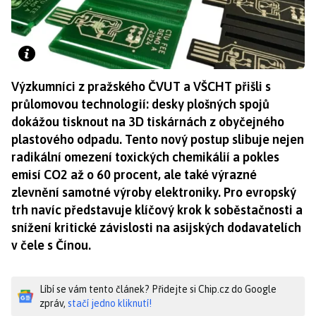
Výzkumníci z pražského ČVUT a VŠCHT přišli s
průlomovou technologií: desky plošných spojů
dokážou tisknout na 3D tiskárnách z obyčejného
plastového odpadu. Tento nový postup slibuje nejen
radikální omezení toxických chemikálií a pokles
emisí CO2 až o 60 procent, ale také výrazné
zlevnění samotné výroby elektroniky. Pro evropský
trh navíc představuje klíčový krok k soběstačnosti a
snížení kritické závislosti na asijských dodavatelích
v čele s Čínou.
Líbí se vám tento článek? Přidejte si Chip.cz do Google
zpráv,
stačí jedno kliknutí!