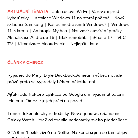
AKTUÁLNÍ TÉMATA
Jak nastavit Wi-Fi
|
Varování před
kyberútoky
|
Instalace Windows 11 na starší počítač
|
Nový
skládací Samsung
|
Konec modré smrti Windows?
|
Windows
11 zdarma
|
Anthropic Mythos
|
Nouzové otevírání pračky
|
Aktualizace Androidu 16
|
Elektromobilita
|
iPhone 17
|
VLC
TV
|
Klimatizace Maoudegola
|
Nejlepší Linux
ČLÁNKY CHIP.CZ
Rýpanec do Mety. Brýle DuckDuckGo neumí vůbec nic, ale
právě proto se vyprodaly během několika dní
Ajťák radí: Některé aplikace od Googlu umí vyždímat baterii
telefonu. Omezte jejich práci na pozadí
Téměř dokonalé chytré hodinky. Nová generace Samsung
Galaxy Watch Ultra2 odstranila nedostatky svého předchůdce
GTA 6 míří exkluzivně na Netflix. Na konci srpna se tam objeví