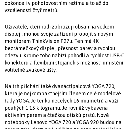
dokonce i v pohotovostním režimu a to až do
vzdálenosti čtyř metrů.
Uživatelé, kteří rádi zobrazují obsah na velkém
displeji, mohou svoje zařízení propojit s novým
monitorem ThinkVision P27u. Ten má 4K
bezrámečkový displej, přesnost barev a rychlou
odezvu. Kromě toho nabízí pohodlí a rychlost USB-C
konektorů a flexibilní stojánek s možností umístění
volitelné zvukové lišty.
Na trh přichází také dvanáctipalcová YOGA 720,
která je nejkompaktnějším členem celé modelové
řady YOGA. Je tenká necelých 16 milimetrů a váží
pouhých 1,15 kilogramu. Je rovněž vybavena
aktivním perem a čtečkou otisků prstů. Nové
notebooky Lenovo YOGA 720 a YOGA 920 budou na