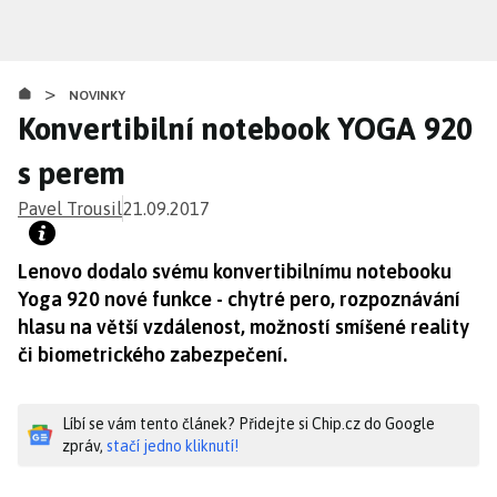
Přejít
k
hlavnímu
>
obsahu
NOVINKY
Konvertibilní notebook YOGA 920
s perem
Pavel Trousil
21.09.2017
Lenovo dodalo svému konvertibilnímu notebooku
Yoga 920 nové funkce - chytré pero, rozpoznávání
hlasu na větší vzdálenost, možností smíšené reality
či biometrického zabezpečení.
Líbí se vám tento článek? Přidejte si Chip.cz do Google
zpráv,
stačí jedno kliknutí!