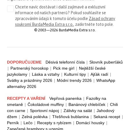
Chcete navíc dostávat i další zajímavé a exkluzivní
informace od našich partnerů? Pokud souhlasíte se
zpracováním údajů k tomuto účelu podle
Zásad ochrany
soukromí BurdaMedia Extra s.r.o.
, zaškrtněte toto pole.
© 2003—2026 BurdaMedia Extra s.r.o.
DOPORUČUJEME
Děsivá telefonní čísla
|
Slovník puberťáků
|
Partnerský horoskop
|
Pick me girl
|
Nejtěžší české
jazykolamy
|
Láska a vztahy
|
Kulturní tipy
|
Ajťák radí
|
Svátky a prázdniny 2026
|
Módní trendy 2026
|
WhatsApp
alternativy 2026
RECEPTY A VAŘENÍ
Vepřová panenka
|
Fazolky na
smetaně
|
Čokoládové muffiny
|
Banánový chlebíček
|
Chili
con carne
|
Sportovní nápoj
|
Zálivky na salát
|
Jahodový
džem
|
Zelná polévka
|
Třešňová bublanina
|
Sekaná recept
|
Perník
|
Lečo
|
Recepty s rybízem
|
Domácí housky
|
Zapečené brambory s uzeným