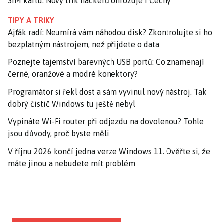
SIM kartu. Nový trik hackerů ohrožuje i Čechy
TIPY A TRIKY
Ajťák radí: Neumírá vám náhodou disk? Zkontrolujte si ho
bezplatným nástrojem, než přijdete o data
Poznejte tajemství barevných USB portů: Co znamenají
černé, oranžové a modré konektory?
Programátor si řekl dost a sám vyvinul nový nástroj. Tak
dobrý čistič Windows tu ještě nebyl
Vypínáte Wi-Fi router při odjezdu na dovolenou? Tohle
jsou důvody, proč byste měli
V říjnu 2026 končí jedna verze Windows 11. Ověřte si, že
máte jinou a nebudete mít problém