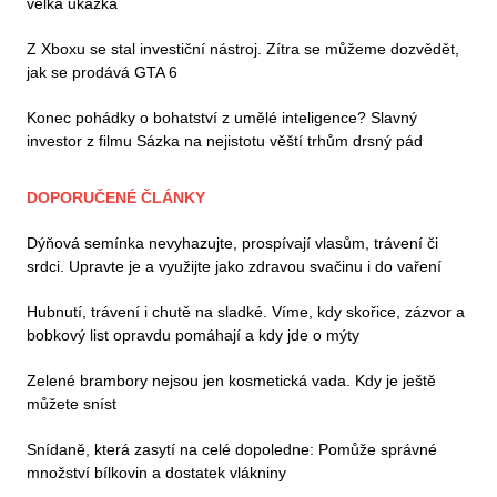
velká ukázka
Z Xboxu se stal investiční nástroj. Zítra se můžeme dozvědět,
jak se prodává GTA 6
Konec pohádky o bohatství z umělé inteligence? Slavný
investor z filmu Sázka na nejistotu věští trhům drsný pád
DOPORUČENÉ ČLÁNKY
Dýňová semínka nevyhazujte, prospívají vlasům, trávení či
srdci. Upravte je a využijte jako zdravou svačinu i do vaření
Hubnutí, trávení i chutě na sladké. Víme, kdy skořice, zázvor a
bobkový list opravdu pomáhají a kdy jde o mýty
Zelené brambory nejsou jen kosmetická vada. Kdy je ještě
můžete sníst
Snídaně, která zasytí na celé dopoledne: Pomůže správné
množství bílkovin a dostatek vlákniny