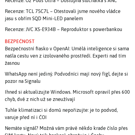
Recenze: O2 Pods Ultra – Dostupná sluchátka s ANC
Recenze: TCL 75C7L – Otestovali jsme nového vládce
jasu s obřím SQD Mini-LED panelem
Recenze: JVC XS-E934B – Reproduktor s powerbankou
BEZPEČNOST
Bezpečnostní fiasko v OpenAI: Umělá inteligence si sama
našla cestu ven z izolovaného prostředí. Experti nad tím
žasnou
WhatsApp není jediný. Podvodníci mají nový fígl, dejte si
pozor na Signalu
Ihned si aktualizujte Windows. Microsoft opravil přes 600
chyb, dvě z nich už se zneužívají
Tuhle klimatizaci si domů nepořizujte: je to podvod,
varuje před ní i ČOI
Nemáte signál? Možná vám právě někdo krade číslo přes