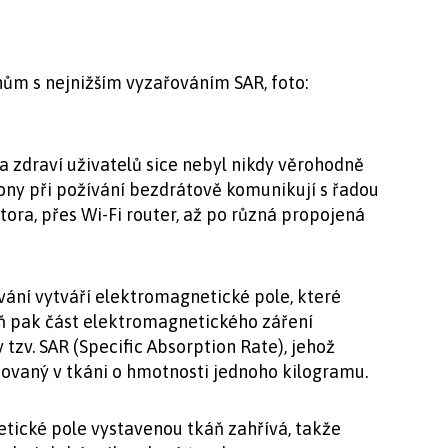
ům s nejnižším vyzařováním SAR, foto:
a zdraví uživatelů sice nebyl nikdy věrohodně
ony při požívání bezdrátově komunikují s řadou
ora, přes Wi-Fi router, až po různá propojená
ívání vytváří elektromagnetické pole, které
áň pak část elektromagnetického záření
 tzv. SAR (Specific Absorption Rate), jehož
vaný v tkáni o hmotnosti jednoho kilogramu.
ické pole vystavenou tkáň zahřívá, takže