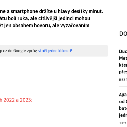
hne a smartphone držíte u hlavy desítky minut.
tu bolí ruka, ale citlivější jedinci mohou
být jen obsahem hovoru, ale vyzařováním
DO
Duck
hip.cz do Google zpráv,
stačí jedno kliknutí!
Duc
Mety
kte
pře
BEZ
Ajť
Ajťá
h 2022 a 2023:
od 
bat
jed
TIPY