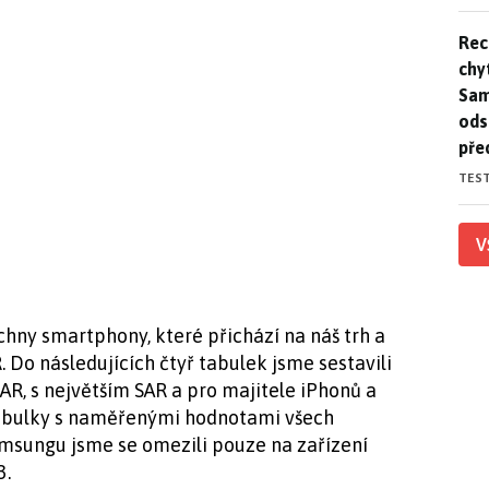
Rec
Rec
chy
Sam
ods
pře
TES
V
chny smartphony, které přichází na náš trh a
 Do následujících čtyř tabulek jsme sestavili
, s největším SAR a pro majitele iPhonů a
tabulky s naměřenými hodnotami všech
amsungu jsme se omezili pouze na zařízení
3.