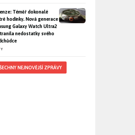
enze: Téměř dokonalé chytré hodinky. Nová generace Samsung
enze: Téměř dokonalé
tré hodinky. Nová generace
sung Galaxy Watch Ultra2
tranila nedostatky svého
dchůdce
TY
ŠECHNY NEJNOVĚJŠÍ ZPRÁVY