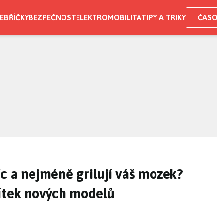
EBŘÍČKY
BEZPEČNOST
ELEKTROMOBILITA
TIPY A TRIKY
ČASO
c a nejméně grilují váš mozek?
sítek nových modelů