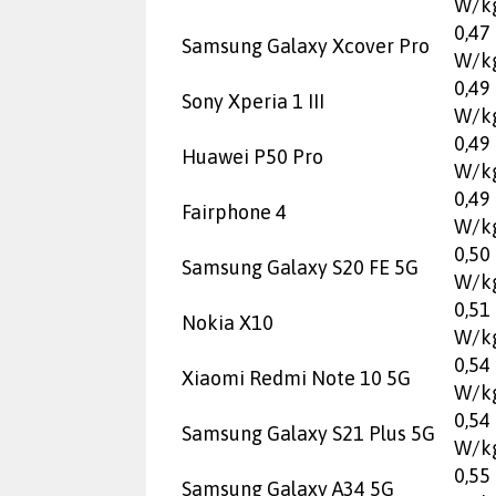
W/k
0,47
Samsung Galaxy Xcover Pro
W/k
0,49
Sony Xperia 1 III
W/k
0,49
Huawei P50 Pro
W/k
0,49
Fairphone 4
W/k
0,50
Samsung Galaxy S20 FE 5G
W/k
0,51
Nokia X10
W/k
0,54
Xiaomi Redmi Note 10 5G
W/k
0,54
Samsung Galaxy S21 Plus 5G
W/k
0,55
Samsung Galaxy A34 5G