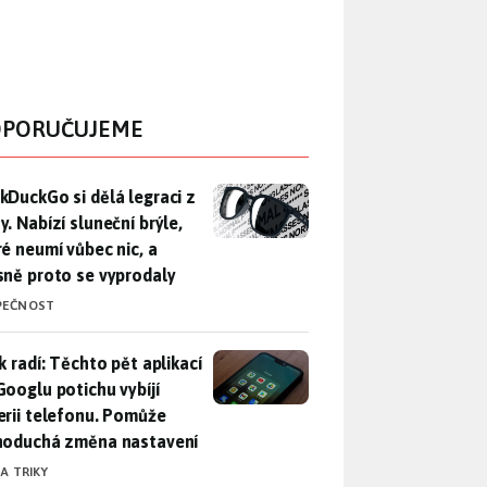
PORUČUJEME
DuckGo si dělá legraci z Mety. Nabízí sluneční brýle, které n
kDuckGo si dělá legraci z
. Nabízí sluneční brýle,
ré neumí vůbec nic, a
sně proto se vyprodaly
PEČNOST
ák radí: Těchto pět aplikací od Googlu potichu vybíjí baterii
k radí: Těchto pět aplikací
Googlu potichu vybíjí
erii telefonu. Pomůže
noduchá změna nastavení
 A TRIKY