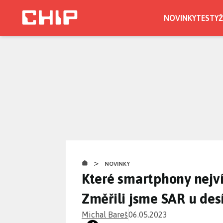
Přejít
k
NOVINKY
TESTY
Ž
hlavnímu
obsahu
>
NOVINKY
Které smartphony nejví
Změřili jsme SAR u de
Michal Bareš
06.05.2023