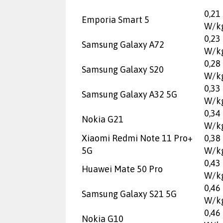
0,21
Emporia Smart 5
W/k
0,23
Samsung Galaxy A72
W/k
0,28
Samsung Galaxy S20
W/k
0,33
Samsung Galaxy A32 5G
W/k
0,34
Nokia G21
W/k
Xiaomi Redmi Note 11 Pro+
0,38
5G
W/k
0,43
Huawei Mate 50 Pro
W/k
0,46
Samsung Galaxy S21 5G
W/k
0,46
Nokia G10