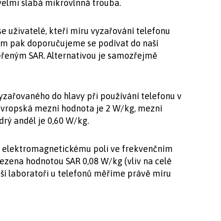
elmi slabá mikrovlnná trouba.
 se uživatelé, kteří míru vyzařování telefonu
ěm pak doporučujeme se podívat do naší
ěřeným SAR. Alternativou je samozřejmě
zařovaného do hlavy při používání telefonu v
vropská mezní hodnota je 2 W/kg, mezní
drý anděl je 0,60 W/kg.
b elektromagnetickému poli ve frekvenčním
ezena hodnotou SAR 0,08 W/kg (vliv na celé
naší laboratoři u telefonů měříme právě míru