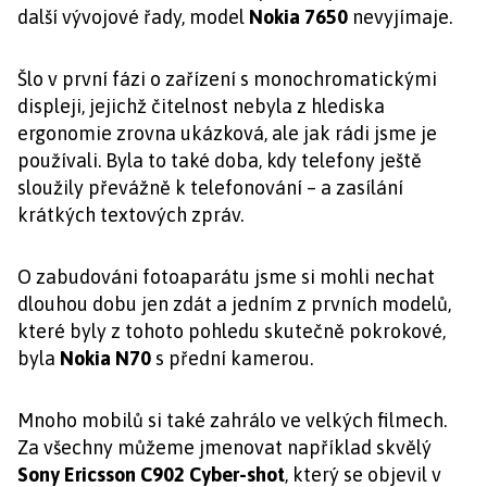
další vývojové řady, model
Nokia 7650
nevyjímaje.
Šlo v první fázi o zařízení s monochromatickými
displeji, jejichž čitelnost nebyla z hlediska
ergonomie zrovna ukázková, ale jak rádi jsme je
používali. Byla to také doba, kdy telefony ještě
sloužily převážně k telefonování – a zasílání
krátkých textových zpráv.
O zabudováni fotoaparátu jsme si mohli nechat
dlouhou dobu jen zdát a jedním z prvních modelů,
které byly z tohoto pohledu skutečně pokrokové,
byla
Nokia N70
s přední kamerou.
Mnoho mobilů si také zahrálo ve velkých filmech.
Za všechny můžeme jmenovat například skvělý
Sony Ericsson C902 Cyber-shot
, který se objevil v