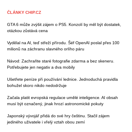
ČLÁNKY CHIP.CZ
GTA 6 může zvýšit zájem o PS5. Konzolí by měl být dostatek,
otázkou zůstává cena
Vydělal na AI, teď střeží přírodu. Šéf OpenAI poslal přes 100
milionů na záchranu slavného orlího páru
Návod: Zachraňte staré fotografie zdarma a bez skeneru.
Potřebujete jen negativ a dva mobily
Ušetřete peníze při používání lednice. Jednoduchá pravidla
bohužel skoro nikdo nedodržuje
Začala platit evropská regulace umělé inteligence. AI obsah
musí být označený, jinak hrozí astronomické pokuty
Japonský vývojář přidá do své hry češtinu. Stačil zájem
jediného uživatele i vřelý vztah obou zemí