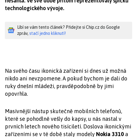
nesáhla. Ve své době přitom reprezentovaly špičku
technologického vývoje.
Líbí se vám tento článek? Přidejte si Chip.cz do Google
zpráv,
stačí jedno kliknutí!
Na svého času ikonická zařízení si dnes už možná
nikdo ani nevzpomene. A pokud bychom je dali do
ruky dnešní mládeži, pravděpodobně by jimi
opovrhla.
Masívnější nástup skutečně mobilních telefonů,
které se pohodlně vešly do kapsy, u nás nastal v
prvních letech nového tisíciletí. Doslova ikonickými
zařízeními se v té době staly modely
Nokia 3310
a