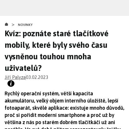
Přejít
k
hlavnímu
>
obsahu
NOVINKY
Kvíz: poznáte staré tlačítkové
mobily, které byly svého času
vysněnou touhou mnoha
uživatelů?
Jiří Palyza
03.02.2023
Rychlý operační systém, větší kapacita
akumulátoru, velký objem interního úložiště, lepší
fotoaparát, skvělé aplikace: existuje mnoho důvodů,
proč si pořídit moderní smartphone a proč už by
většina z nás po starém dobrém tlačítkáči už ani