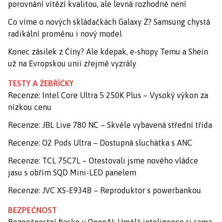
porovnání vítězí kvalitou, ale levná rozhodně není
Co víme o nových skládačkách Galaxy Z? Samsung chystá
radikální proměnu i nový model
Konec zásilek z Číny? Ale kdepak, e-shopy Temu a Shein
už na Evropskou unii zřejmě vyzrály
TESTY A ŽEBŘÍČKY
Recenze: Intel Core Ultra 5 250K Plus – Vysoký výkon za
nízkou cenu
Recenze: JBL Live 780 NC – Skvěle vybavená střední třída
Recenze: O2 Pods Ultra – Dostupná sluchátka s ANC
Recenze: TCL 75C7L – Otestovali jsme nového vládce
jasu s obřím SQD Mini-LED panelem
Recenze: JVC XS-E934B – Reproduktor s powerbankou
BEZPEČNOST
Bezpečnostní fiasko v OpenAI: Umělá inteligence si sama