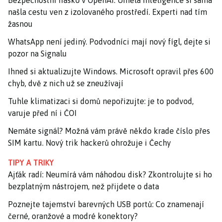
našla cestu ven z izolovaného prostředí. Experti nad tím
žasnou
WhatsApp není jediný. Podvodníci mají nový fígl, dejte si
pozor na Signalu
Ihned si aktualizujte Windows. Microsoft opravil přes 600
chyb, dvě z nich už se zneužívají
Tuhle klimatizaci si domů nepořizujte: je to podvod,
varuje před ní i ČOI
Nemáte signál? Možná vám právě někdo krade číslo přes
SIM kartu. Nový trik hackerů ohrožuje i Čechy
TIPY A TRIKY
Ajťák radí: Neumírá vám náhodou disk? Zkontrolujte si ho
bezplatným nástrojem, než přijdete o data
Poznejte tajemství barevných USB portů: Co znamenají
černé, oranžové a modré konektory?