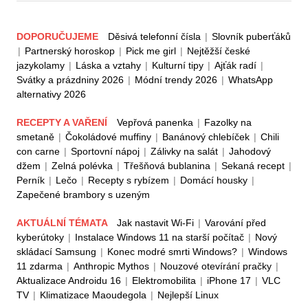
DOPORUČUJEME
Děsivá telefonní čísla
|
Slovník puberťáků
|
Partnerský horoskop
|
Pick me girl
|
Nejtěžší české
jazykolamy
|
Láska a vztahy
|
Kulturní tipy
|
Ajťák radí
|
Svátky a prázdniny 2026
|
Módní trendy 2026
|
WhatsApp
alternativy 2026
RECEPTY A VAŘENÍ
Vepřová panenka
|
Fazolky na
smetaně
|
Čokoládové muffiny
|
Banánový chlebíček
|
Chili
con carne
|
Sportovní nápoj
|
Zálivky na salát
|
Jahodový
džem
|
Zelná polévka
|
Třešňová bublanina
|
Sekaná recept
|
Perník
|
Lečo
|
Recepty s rybízem
|
Domácí housky
|
Zapečené brambory s uzeným
AKTUÁLNÍ TÉMATA
Jak nastavit Wi-Fi
|
Varování před
kyberútoky
|
Instalace Windows 11 na starší počítač
|
Nový
skládací Samsung
|
Konec modré smrti Windows?
|
Windows
11 zdarma
|
Anthropic Mythos
|
Nouzové otevírání pračky
|
Aktualizace Androidu 16
|
Elektromobilita
|
iPhone 17
|
VLC
TV
|
Klimatizace Maoudegola
|
Nejlepší Linux