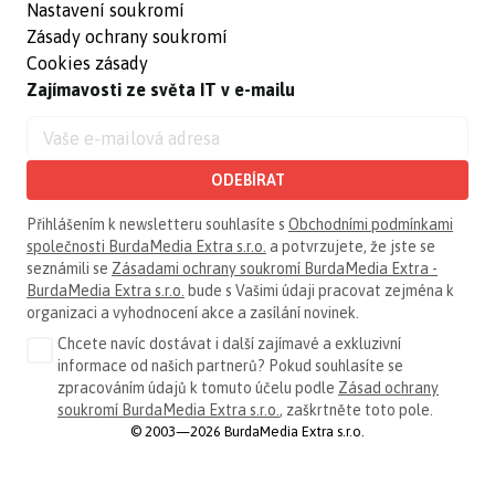
Nastavení soukromí
Zásady ochrany soukromí
Cookies zásady
Zajímavosti ze světa IT v e-mailu
ODEBÍRAT
Přihlášením k newsletteru souhlasíte s
Obchodními podmínkami
společnosti BurdaMedia Extra s.r.o.
a potvrzujete, že jste se
seznámili se
Zásadami ochrany soukromí BurdaMedia Extra -
BurdaMedia Extra s.r.o.
bude s Vašimi údaji pracovat zejména k
organizaci a vyhodnocení akce a zasílání novinek.
Chcete navíc dostávat i další zajímavé a exkluzivní
informace od našich partnerů? Pokud souhlasíte se
zpracováním údajů k tomuto účelu podle
Zásad ochrany
soukromí BurdaMedia Extra s.r.o.
, zaškrtněte toto pole.
© 2003—2026 BurdaMedia Extra s.r.o.