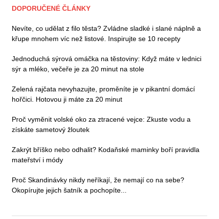
DOPORUČENÉ ČLÁNKY
Nevíte, co udělat z filo těsta? Zvládne sladké i slané náplně a
křupe mnohem víc než listové. Inspirujte se 10 recepty
Jednoduchá sýrová omáčka na těstoviny: Když máte v lednici
sýr a mléko, večeře je za 20 minut na stole
Zelená rajčata nevyhazujte, proměníte je v pikantní domácí
hořčici. Hotovou ji máte za 20 minut
Proč vyměnit volské oko za ztracené vejce: Zkuste vodu a
získáte sametový žloutek
Zakrýt bříško nebo odhalit? Kodaňské maminky boří pravidla
mateřství i módy
Proč Skandinávky nikdy neříkají, že nemají co na sebe?
Okopírujte jejich šatník a pochopíte...