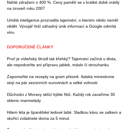
Náhlé zdražení o 400 %. Ceny pamětí se v krátké době vrátily
na úroveň roku 2007
Umělá inteligence prozradila tajemství, o kterém nikdo neměl
vědět. Vývojář řeší záhadný únik informací a Google odmítá
vinu
DOPORUČENÉ ČLÁNKY
Proč je vídeňský štrúdl tak křehký? Tajemství začíná u těsta,
ale nepodceňte ani přípravu jablek, máslo či strouhanku
Zapomeňte na recepty na gram přesně. Italská minestrone
stojí na pár sezonních surovinách a velké volnosti
Důchodci z Moravy sklízí kýble fíků. Každý rok zavaříme 30
sklenic marmelády
Hitem léta je španělské ledové latté: Sladkou kávu se salkem a
skořicí zvládnete doma za 5 minut