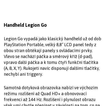
Handheld Legion Go
Legion Go vypadá jako klasický handheld už od dob
PlayStation Portable, velký 8,8″ LCD panel tedy z
obou stran obtékají panely s ovládacími prvky.
Vlevo se nachází páčka a směrový kříž (d-pad),
vpravo další páčka a k tomu čtyři funkční tlačítka
(A, B, X, Y). Rukojeti navíc disponují dalšími tlačítky,
nechybí ani triggery.
Samotná dotyková obrazovka nabízí ve výchozím
režimu rozlišení až Quad HD+ a obnovovací
frekvenci až 144 Hz. Rozlišení i plynulost obrazu
však umí chytře přepínat v závislosti na tom, co na