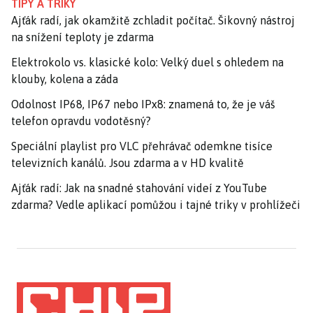
TIPY A TRIKY
Ajťák radí, jak okamžitě zchladit počítač. Šikovný nástroj
na snížení teploty je zdarma
Elektrokolo vs. klasické kolo: Velký duel s ohledem na
klouby, kolena a záda
Odolnost IP68, IP67 nebo IPx8: znamená to, že je váš
telefon opravdu vodotěsný?
Speciální playlist pro VLC přehrávač odemkne tisíce
televizních kanálů. Jsou zdarma a v HD kvalitě
Ajťák radí: Jak na snadné stahování videí z YouTube
zdarma? Vedle aplikací pomůžou i tajné triky v prohlížeči