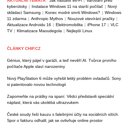
AKTUÁLNÍ TÉMATA
Jak nastavit Wi-Fi
|
Varování před
kyberútoky
|
Instalace Windows 11 na starší počítač
|
Nový
skládací Samsung
|
Konec modré smrti Windows?
|
Windows
11 zdarma
|
Anthropic Mythos
|
Nouzové otevírání pračky
|
Aktualizace Androidu 16
|
Elektromobilita
|
iPhone 17
|
VLC
TV
|
Klimatizace Maoudegola
|
Nejlepší Linux
ČLÁNKY CHIP.CZ
Génius, který pájel v garáži, a teď nevěří AI. Tvůrce prvního
počítače Apple slaví narozeniny
Nový PlayStation 6 může vyřešit letitý problém ovladačů. Sony
si patentovalo novou technologii
Zapomeňte na prášky na spaní. Vědci představili speciální
náplast, která vás ukolébá ultrazvukem
České soudy řeší kauzu s falešnými účty na sociálních sítích.
Spor o fakturu odhalil, jak se ovlivňuje online prostor