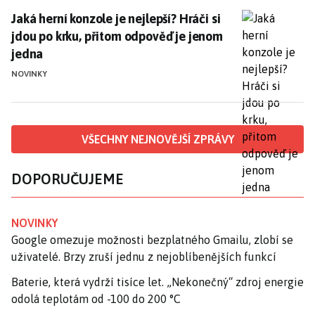
Jaká herní konzole je nejlepší? Hráči si jdou po krku
Jaká herní konzole je nejlepší? Hráči si
jdou po krku, přitom odpověď je jenom
jedna
NOVINKY
VŠECHNY NEJNOVĚJŠÍ ZPRÁVY
DOPORUČUJEME
NOVINKY
Google omezuje možnosti bezplatného Gmailu, zlobí se
uživatelé. Brzy zruší jednu z nejoblíbenějších funkcí
Baterie, která vydrží tisíce let. „Nekonečný“ zdroj energie
odolá teplotám od -100 do 200 °C