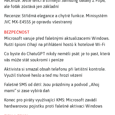
Recenze: Ještě lehčí a štíhlejší Samsung Galaxy Z Flip8,
ale foťák zůstává jen základní
Recenze: Střídmá elegance a chytré funkce. Minisystém
JVC MX-E455S je opravdu všestranný
BEZPEČNOST
Microsoft varuje před falešnými aktualizacemi Windows.
Ruští špioni číhají na přihlášení hostů k hotelové Wi-Fi
Co byste do ChatuGPT nikdy neměli psát: je to past, která
vás může stát soukromí i peníze
Aktivista si smazal obsah telefonu při letištní kontrole.
Využil tísňové heslo a teď mu hrozí vězení
Falešné SMS od dětí: Jsou prázdniny a podvod „Ahoj
mami“ si zase vybírá daň
Konec pro piráty využívající KMS: Microsoft zavádí
hardwarovou pojistku proti falešné aktivaci Windows