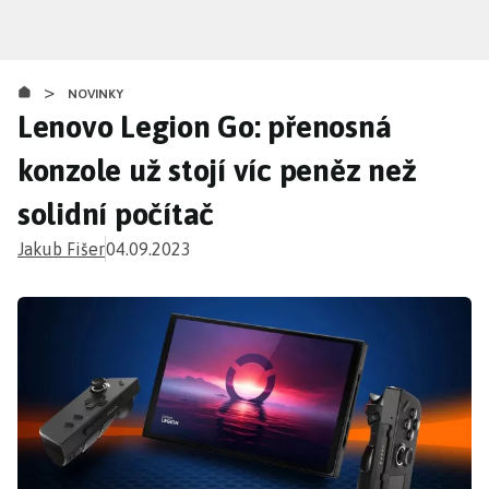
Přejít
k
hlavnímu
>
obsahu
NOVINKY
Lenovo Legion Go: přenosná
konzole už stojí víc peněz než
solidní počítač
Jakub Fišer
04.09.2023