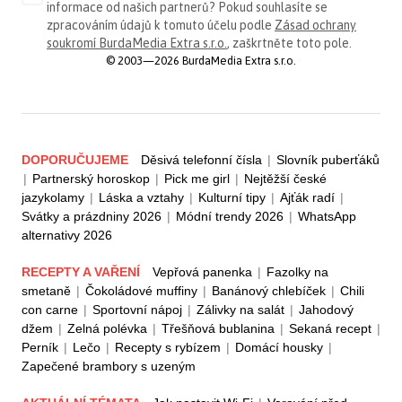
informace od našich partnerů? Pokud souhlasíte se
zpracováním údajů k tomuto účelu podle
Zásad ochrany
soukromí BurdaMedia Extra s.r.o.
, zaškrtněte toto pole.
© 2003—2026 BurdaMedia Extra s.r.o.
DOPORUČUJEME
Děsivá telefonní čísla
|
Slovník puberťáků
|
Partnerský horoskop
|
Pick me girl
|
Nejtěžší české
jazykolamy
|
Láska a vztahy
|
Kulturní tipy
|
Ajťák radí
|
Svátky a prázdniny 2026
|
Módní trendy 2026
|
WhatsApp
alternativy 2026
RECEPTY A VAŘENÍ
Vepřová panenka
|
Fazolky na
smetaně
|
Čokoládové muffiny
|
Banánový chlebíček
|
Chili
con carne
|
Sportovní nápoj
|
Zálivky na salát
|
Jahodový
džem
|
Zelná polévka
|
Třešňová bublanina
|
Sekaná recept
|
Perník
|
Lečo
|
Recepty s rybízem
|
Domácí housky
|
Zapečené brambory s uzeným