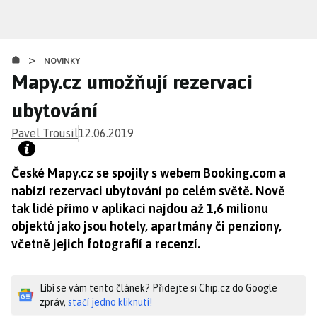
Přejít
k
hlavnímu
>
obsahu
NOVINKY
Mapy.cz umožňují rezervaci
ubytování
Pavel Trousil
12.06.2019
České Mapy.cz se spojily s webem Booking.com a
nabízí rezervaci ubytování po celém světě. Nově
tak lidé přímo v aplikaci najdou až 1,6 milionu
objektů jako jsou hotely, apartmány či penziony,
včetně jejich fotografií a recenzí.
Líbí se vám tento článek? Přidejte si Chip.cz do Google
zpráv,
stačí jedno kliknutí!