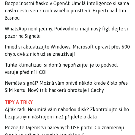
Bezpečnostní fiasko v OpenAI: Umělá inteligence si sama
našla cestu ven z izolovaného prostředí. Experti nad tím
žasnou
WhatsApp není jediný. Podvodníci mají nový fígl, dejte si
pozor na Signalu
Ihned si aktualizujte Windows. Microsoft opravil přes 600
chyb, dvě z nich už se zneužívají
Tuhle klimatizaci si domů nepořizujte: je to podvod,
varuje před ní i ČOI
Nemáte signál? Možná vám právě někdo krade číslo přes
SIM kartu. Nový trik hackerů ohrožuje i Čechy
TIPY A TRIKY
Ajťák radí: Neumírá vám náhodou disk? Zkontrolujte si ho
bezplatným nástrojem, než přijdete o data
Poznejte tajemství barevných USB portů: Co znamenají
černé, oranžové a modré konektory?