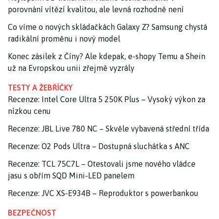
porovnání vítězí kvalitou, ale levná rozhodně není
Co víme o nových skládačkách Galaxy Z? Samsung chystá
radikální proměnu i nový model
Konec zásilek z Číny? Ale kdepak, e-shopy Temu a Shein
už na Evropskou unii zřejmě vyzrály
TESTY A ŽEBŘÍČKY
Recenze: Intel Core Ultra 5 250K Plus – Vysoký výkon za
nízkou cenu
Recenze: JBL Live 780 NC – Skvěle vybavená střední třída
Recenze: O2 Pods Ultra – Dostupná sluchátka s ANC
Recenze: TCL 75C7L – Otestovali jsme nového vládce
jasu s obřím SQD Mini-LED panelem
Recenze: JVC XS-E934B – Reproduktor s powerbankou
BEZPEČNOST