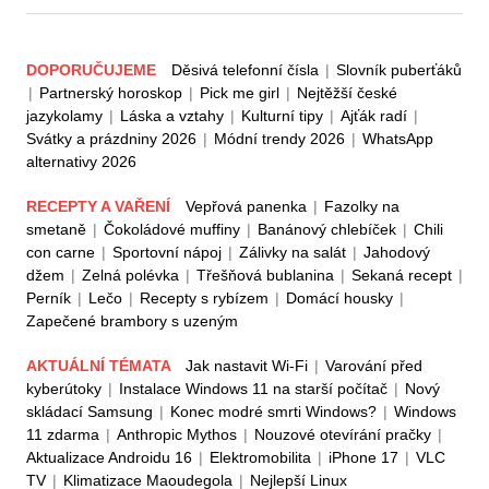
DOPORUČUJEME
Děsivá telefonní čísla
|
Slovník puberťáků
|
Partnerský horoskop
|
Pick me girl
|
Nejtěžší české
jazykolamy
|
Láska a vztahy
|
Kulturní tipy
|
Ajťák radí
|
Svátky a prázdniny 2026
|
Módní trendy 2026
|
WhatsApp
alternativy 2026
RECEPTY A VAŘENÍ
Vepřová panenka
|
Fazolky na
smetaně
|
Čokoládové muffiny
|
Banánový chlebíček
|
Chili
con carne
|
Sportovní nápoj
|
Zálivky na salát
|
Jahodový
džem
|
Zelná polévka
|
Třešňová bublanina
|
Sekaná recept
|
Perník
|
Lečo
|
Recepty s rybízem
|
Domácí housky
|
Zapečené brambory s uzeným
AKTUÁLNÍ TÉMATA
Jak nastavit Wi-Fi
|
Varování před
kyberútoky
|
Instalace Windows 11 na starší počítač
|
Nový
skládací Samsung
|
Konec modré smrti Windows?
|
Windows
11 zdarma
|
Anthropic Mythos
|
Nouzové otevírání pračky
|
Aktualizace Androidu 16
|
Elektromobilita
|
iPhone 17
|
VLC
TV
|
Klimatizace Maoudegola
|
Nejlepší Linux