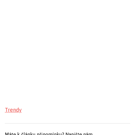
Trendy
Máte k článku připomínku?
Napište nám