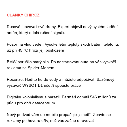
ČLÁNKY CHIP.CZ
Rusové inovovali své drony. Expert objevil nový systém ladění
antén, který odolá rušení signálu
Pozor na vlnu veder. Vysoké letní teploty škodí baterii telefonu,
už při 45 °C hrozí její poškození
BMW porušilo starý slib. Po nastartování auta na vás vyskočí
reklama se Spider-Manem
Recenze: Hodíte ho do vody a můžete odpočívat. Bazénový
vysavač WYBOT B1 ušetří spoustu práce
Digitální kolonialismus narazil. Farmáři odmítli 546 milionů za
půdu pro obří datacentrum
Nový podvod vám do mobilu propašuje „smetí“. Zbavte se
reklamy po hovoru dřív, než vás začne otravovat