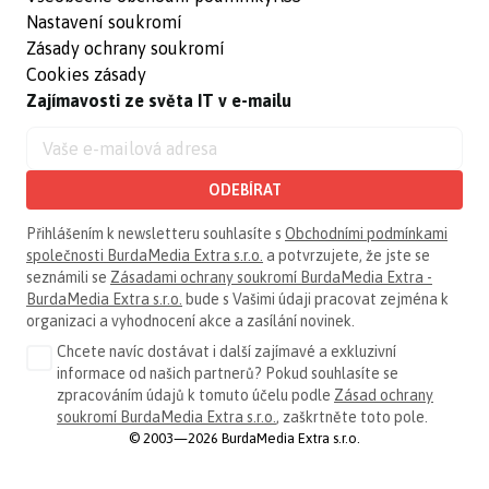
Nastavení soukromí
Zásady ochrany soukromí
Cookies zásady
Zajímavosti ze světa IT v e-mailu
ODEBÍRAT
Přihlášením k newsletteru souhlasíte s
Obchodními podmínkami
společnosti BurdaMedia Extra s.r.o.
a potvrzujete, že jste se
seznámili se
Zásadami ochrany soukromí BurdaMedia Extra -
BurdaMedia Extra s.r.o.
bude s Vašimi údaji pracovat zejména k
organizaci a vyhodnocení akce a zasílání novinek.
Chcete navíc dostávat i další zajímavé a exkluzivní
informace od našich partnerů? Pokud souhlasíte se
zpracováním údajů k tomuto účelu podle
Zásad ochrany
soukromí BurdaMedia Extra s.r.o.
, zaškrtněte toto pole.
© 2003—2026 BurdaMedia Extra s.r.o.