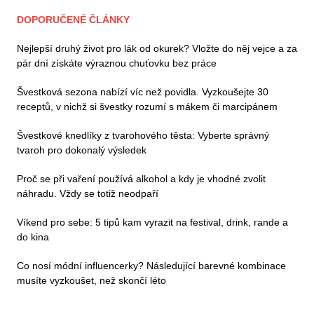
DOPORUČENÉ ČLÁNKY
Nejlepší druhý život pro lák od okurek? Vložte do něj vejce a za
pár dní získáte výraznou chuťovku bez práce
Švestková sezona nabízí víc než povidla. Vyzkoušejte 30
receptů, v nichž si švestky rozumí s mákem či marcipánem
Švestkové knedlíky z tvarohového těsta: Vyberte správný
tvaroh pro dokonalý výsledek
Proč se při vaření používá alkohol a kdy je vhodné zvolit
náhradu. Vždy se totiž neodpaří
Víkend pro sebe: 5 tipů kam vyrazit na festival, drink, rande a
do kina
Co nosí módní influencerky? Následující barevné kombinace
musíte vyzkoušet, než skončí léto