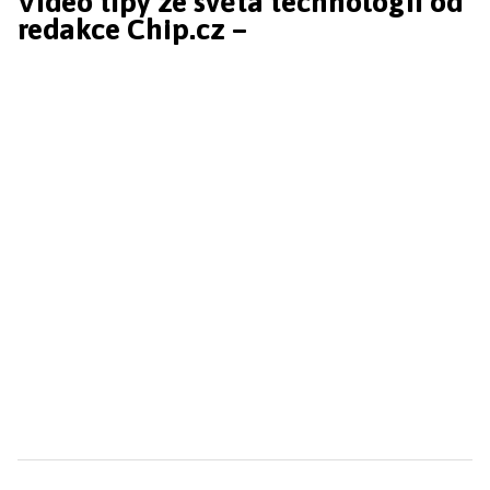
Video tipy ze světa technologií od
redakce Chip.cz –