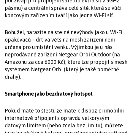
používají pro propojení satelitů extra síť v 5GHz
pásmu) a centrální správa celé sítě, která se vůči
koncovým zařízením tváří jako jedna Wi-Fi síť.
Bohužel, narazíte na stejné nevýhody jako u Wi-Fi
opakovačů – drtivá většina mesh zařízení není
určena pro umístění venku. Výjimkou je u nás
neprodávané zařízení Netgear Orbi Outdoor (na
Amazonu za cca 6000 Kč), které lze propojit s mesh
systémem Netgear Orbi (který je také poměrně
drahý).
Smartphone jako bezdrátový hotspot
Pokud máte to štěstí, že máte k dispozici imobilní
internetové připojení s opravdu velkorysým
datovým limitem (nebo zcela bez limitu), můžete
jako bezdrátový hotspot pro připojení více zařízení