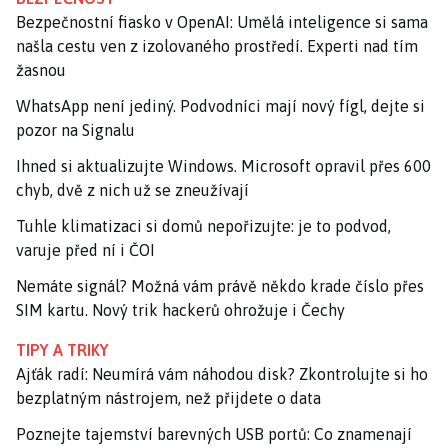
Bezpečnostní fiasko v OpenAI: Umělá inteligence si sama
našla cestu ven z izolovaného prostředí. Experti nad tím
žasnou
WhatsApp není jediný. Podvodníci mají nový fígl, dejte si
pozor na Signalu
Ihned si aktualizujte Windows. Microsoft opravil přes 600
chyb, dvě z nich už se zneužívají
Tuhle klimatizaci si domů nepořizujte: je to podvod,
varuje před ní i ČOI
Nemáte signál? Možná vám právě někdo krade číslo přes
SIM kartu. Nový trik hackerů ohrožuje i Čechy
TIPY A TRIKY
Ajťák radí: Neumírá vám náhodou disk? Zkontrolujte si ho
bezplatným nástrojem, než přijdete o data
Poznejte tajemství barevných USB portů: Co znamenají