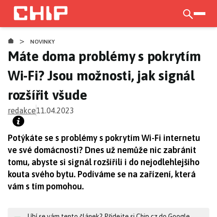
Přejít
k
otevří
hlavnímu
>
obsahu
NOVINKY
Máte doma problémy s pokrytím
Wi-Fi? Jsou možnosti, jak signál
rozšířit všude
redakce
11.04.2023
Potýkáte se s problémy s pokrytím Wi-Fi internetu
ve své domácnosti? Dnes už nemůže nic zabránit
tomu, abyste si signál rozšířili i do nejodlehlejšího
kouta svého bytu. Podíváme se na zařízení, která
vám s tím pomohou.
Líbí se vám tento článek? Přidejte si Chip.cz do Google