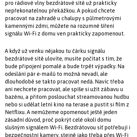
pro rádiové vlny bezdrátové sítě už prakticky
nepřekonatelnou překážkou. A pokud chcete
pracovat na zahradě u chalupy s půlmetrovými
kamennými zdmi, můžete na rozumné šíření
signálu Wi-Fi z domu ven prakticky zapomenout.
A když už venku nějakou tu čárku signálu
bezdrátové sítě ulovíte, musíte počítat s tím, že
bude připojení pomalé a bude trpět výpadky. Na
odeslání pár e-mailů to možná nevadí, ale
dlouhodobě se takto pracovat nedá. Navíc třeba
ani nechcete pracovat, ale spíše si užít zábavu u
bazénu, a přitom poslouchat streamovanou hudbu
nebo si udělat letní kino na terase a pustit si film z
Netflixu. A nemůžeme opomenout ještě jeden
zásadní důvod, proč pokrýt celé okolí domu
slušným signálem Wi-Fi. Bezdrátovou síť potřebují i
bezpečnostní kamery, stejně jako třeba přes Wi-Fi