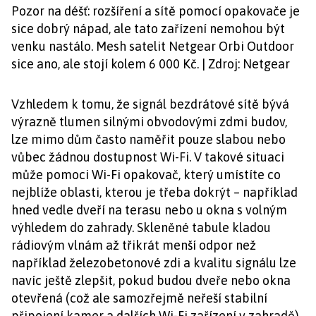
Pozor na déšť: rozšíření a sítě pomocí opakovače je
sice dobrý nápad, ale tato zařízení nemohou být
venku nastálo. Mesh satelit Netgear Orbi Outdoor
sice ano, ale stojí kolem 6 000 Kč. | Zdroj: Netgear
Vzhledem k tomu, že signál bezdrátové sítě bývá
výrazně tlumen silnými obvodovými zdmi budov,
lze mimo dům často naměřit pouze slabou nebo
vůbec žádnou dostupnost Wi-Fi. V takové situaci
může pomoci Wi-Fi opakovač, který umístíte co
nejblíže oblasti, kterou je třeba dokrýt – například
hned vedle dveří na terasu nebo u okna s volným
výhledem do zahrady. Skleněné tabule kladou
rádiovým vlnám až třikrát menší odpor než
například železobetonové zdi a kvalitu signálu lze
navíc ještě zlepšit, pokud budou dveře nebo okna
otevřená (což ale samozřejmě neřeší stabilní
připojení kamer a dalších Wi-Fi zařízení v zahradě).