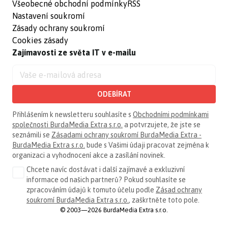
Všeobecné obchodní podmínky
RSS
Nastavení soukromí
Zásady ochrany soukromí
Cookies zásady
Zajímavosti ze světa IT v e-mailu
ODEBÍRAT
Přihlášením k newsletteru souhlasíte s
Obchodními podmínkami
společnosti BurdaMedia Extra s.r.o.
a potvrzujete, že jste se
seznámili se
Zásadami ochrany soukromí BurdaMedia Extra -
BurdaMedia Extra s.r.o.
bude s Vašimi údaji pracovat zejména k
organizaci a vyhodnocení akce a zasílání novinek.
Chcete navíc dostávat i další zajímavé a exkluzivní
informace od našich partnerů? Pokud souhlasíte se
zpracováním údajů k tomuto účelu podle
Zásad ochrany
soukromí BurdaMedia Extra s.r.o.
, zaškrtněte toto pole.
© 2003—2026 BurdaMedia Extra s.r.o.