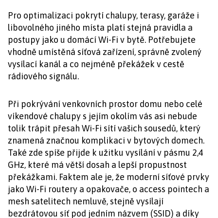
Pro optimalizaci pokrytí chalupy, terasy, garáže i
libovolného jiného místa platí stejná pravidla a
postupy jako u domácí Wi-Fi v bytě. Potřebujete
vhodně umístěná síťová zařízení, správně zvolený
vysílací kanál a co nejméně překážek v cestě
rádiového signálu.
Při pokrývání venkovních prostor domu nebo celé
víkendové chalupy s jejím okolím vás asi nebude
tolik trápit přesah Wi-Fi sítí vašich sousedů, který
znamená značnou komplikaci v bytových domech.
Také zde spíše přijde k užitku vysílání v pásmu 2,4
GHz, které má větší dosah a lepší propustnost
překážkami. Faktem ale je, že moderní síťové prvky
jako Wi-Fi routery a opakovače, o access pointech a
mesh satelitech nemluvě, stejně vysílají
bezdrátovou síť pod jedním názvem (SSID) a díky