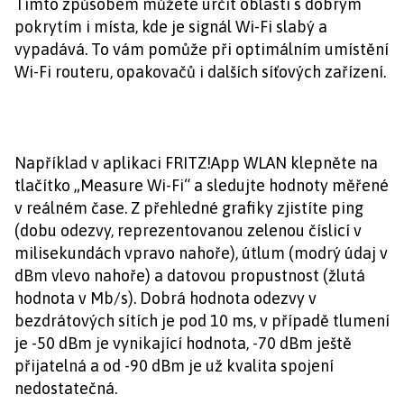
Tímto způsobem můžete určit oblasti s dobrým
pokrytím i místa, kde je signál Wi-Fi slabý a
vypadává. To vám pomůže při optimálním umístění
Wi-Fi routeru, opakovačů i dalších síťových zařízení.
Například v aplikaci FRITZ!App WLAN klepněte na
tlačítko „Measure Wi-Fi“ a sledujte hodnoty měřené
v reálném čase. Z přehledné grafiky zjistíte ping
(dobu odezvy, reprezentovanou zelenou číslicí v
milisekundách vpravo nahoře), útlum (modrý údaj v
dBm vlevo nahoře) a datovou propustnost (žlutá
hodnota v Mb/s). Dobrá hodnota odezvy v
bezdrátových sítích je pod 10 ms, v případě tlumení
je -50 dBm je vynikající hodnota, -70 dBm ještě
přijatelná a od -90 dBm je už kvalita spojení
nedostatečná.