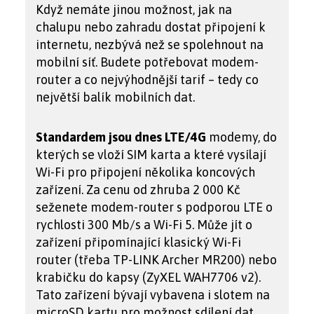
Když nemáte jinou možnost, jak na
chalupu nebo zahradu dostat připojení k
internetu, nezbývá než se spolehnout na
mobilní síť. Budete potřebovat modem-
router a co nejvýhodnější tarif – tedy co
největší balík mobilních dat.
Standardem jsou dnes LTE/4G
modemy, do
kterých se vloží SIM karta a které vysílají
Wi-Fi pro připojení několika koncových
zařízení. Za cenu od zhruba 2 000 Kč
seženete modem-router s podporou LTE o
rychlosti 300 Mb/s a Wi-Fi 5. Může jít o
zařízení připomínající klasický Wi-Fi
router (třeba TP-LINK Archer MR200) nebo
krabičku do kapsy (ZyXEL WAH7706 v2).
Tato zařízení bývají vybavena i slotem na
microSD kartu pro možnost sdílení dat