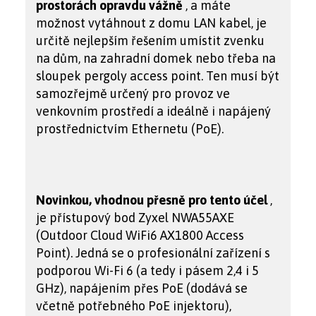
prostorách opravdu vážně
, a máte
možnost vytáhnout z domu LAN kabel, je
určitě nejlepším řešením umístit zvenku
na dům, na zahradní domek nebo třeba na
sloupek pergoly access point. Ten musí být
samozřejmě určený pro provoz ve
venkovním prostředí a ideálně i napájený
prostřednictvím Ethernetu (PoE).
Novinkou, vhodnou přesně pro tento účel
,
je přístupový bod Zyxel NWA55AXE
(Outdoor Cloud WiFi6 AX1800 Access
Point). Jedná se o profesionální zařízení s
podporou Wi-Fi 6 (a tedy i pásem 2,4 i 5
GHz), napájením přes PoE (dodává se
včetně potřebného PoE injektoru),