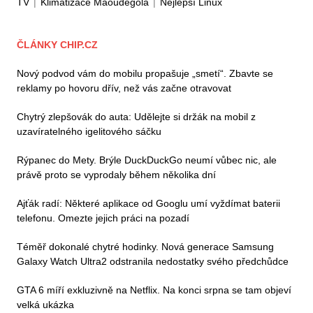
TV
|
Klimatizace Maoudegola
|
Nejlepší Linux
ČLÁNKY CHIP.CZ
Nový podvod vám do mobilu propašuje „smetí“. Zbavte se
reklamy po hovoru dřív, než vás začne otravovat
Chytrý zlepšovák do auta: Udělejte si držák na mobil z
uzavíratelného igelitového sáčku
Rýpanec do Mety. Brýle DuckDuckGo neumí vůbec nic, ale
právě proto se vyprodaly během několika dní
Ajťák radí: Některé aplikace od Googlu umí vyždímat baterii
telefonu. Omezte jejich práci na pozadí
Téměř dokonalé chytré hodinky. Nová generace Samsung
Galaxy Watch Ultra2 odstranila nedostatky svého předchůdce
GTA 6 míří exkluzivně na Netflix. Na konci srpna se tam objeví
velká ukázka