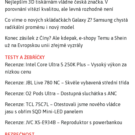
Nejlepším 3D tiskárnám vládne česká značka. V
porovnání vítězí kvalitou, ale levná rozhodně není
Co víme o nových skládačkách Galaxy Z? Samsung chystá
radikální proměnu i nový model
Konec zásilek z Číny? Ale kdepak, e-shopy Temu a Shein
už na Evropskou unii zřejmě vyzrály
TESTY A ŽEBŘÍČKY
Recenze: Intel Core Ultra 5 250K Plus – Vysoký výkon za
nízkou cenu
Recenze: JBL Live 780 NC – Skvěle vybavená střední třída
Recenze: O2 Pods Ultra – Dostupná sluchátka s ANC
Recenze: TCL 75C7L – Otestovali jsme nového vládce
jasu s obřím SQD Mini-LED panelem
Recenze: JVC XS-E934B – Reproduktor s powerbankou
BEZPEČNOST