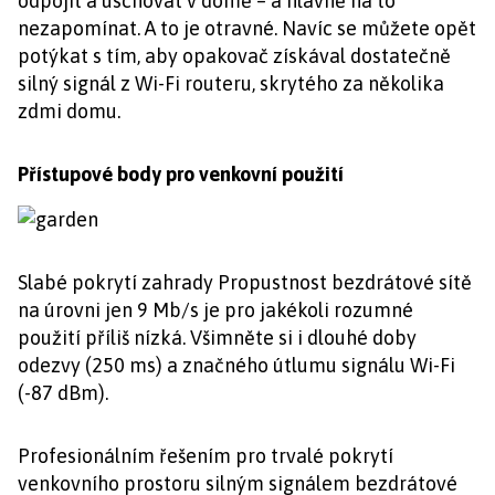
odpojit a uschovat v domě – a hlavně na to
nezapomínat. A to je otravné. Navíc se můžete opět
potýkat s tím, aby opakovač získával dostatečně
silný signál z Wi-Fi routeru, skrytého za několika
zdmi domu.
Přístupové body pro venkovní použití
Slabé pokrytí zahrady Propustnost bezdrátové sítě
na úrovni jen 9 Mb/s je pro jakékoli rozumné
použití příliš nízká. Všimněte si i dlouhé doby
odezvy (250 ms) a značného útlumu signálu Wi-Fi
(-87 dBm).
Profesionálním řešením pro trvalé pokrytí
venkovního prostoru silným signálem bezdrátové