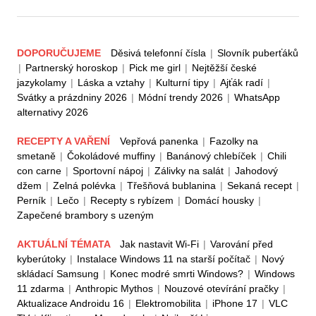
DOPORUČUJEME
Děsivá telefonní čísla
|
Slovník puberťáků
|
Partnerský horoskop
|
Pick me girl
|
Nejtěžší české
jazykolamy
|
Láska a vztahy
|
Kulturní tipy
|
Ajťák radí
|
Svátky a prázdniny 2026
|
Módní trendy 2026
|
WhatsApp
alternativy 2026
RECEPTY A VAŘENÍ
Vepřová panenka
|
Fazolky na
smetaně
|
Čokoládové muffiny
|
Banánový chlebíček
|
Chili
con carne
|
Sportovní nápoj
|
Zálivky na salát
|
Jahodový
džem
|
Zelná polévka
|
Třešňová bublanina
|
Sekaná recept
|
Perník
|
Lečo
|
Recepty s rybízem
|
Domácí housky
|
Zapečené brambory s uzeným
AKTUÁLNÍ TÉMATA
Jak nastavit Wi-Fi
|
Varování před
kyberútoky
|
Instalace Windows 11 na starší počítač
|
Nový
skládací Samsung
|
Konec modré smrti Windows?
|
Windows
11 zdarma
|
Anthropic Mythos
|
Nouzové otevírání pračky
|
Aktualizace Androidu 16
|
Elektromobilita
|
iPhone 17
|
VLC