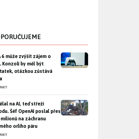
PORUČUJEME
 6 může zvýšit zájem o PS5. Konzolí by měl být dostatek, otáz
 6 může zvýšit zájem o
. Konzolí by měl být
tatek, otázkou zůstává
a
INKY
lal na AI, teď střeží přírodu. Šéf OpenAI poslal přes 100 mili
lal na AI, teď střeží
rodu. Šéf OpenAI poslal přes
 milionů na záchranu
vného orlího páru
INKY