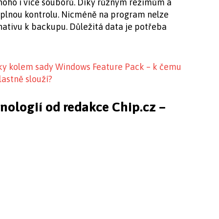
dnoho i více souborů. Díky různým režimům a
plnou kontrolu. Nicméně na program nelze
rnativu k backupu. Důležitá data je potřeba
íky kolem sady Windows Feature Pack – k čemu
lastně slouží?
hnologií od redakce Chip.cz –