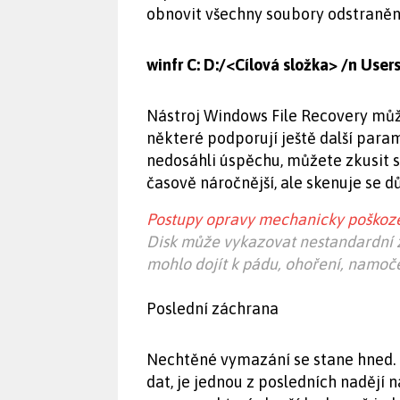
obnovit všechny soubory odstraněné
winfr C: D:/<Cílová složka> /n Us
Nástroj Windows File Recovery můž
některé podporují ještě další para
nedosáhli úspěchu, můžete zkusit 
časově náročnější, ale skenuje se dů
Postupy opravy mechanicky poškoze
Disk může vykazovat nestandardní z
mohlo dojít k pádu, ohoření, namočen
Poslední záchrana
Nechtěné vymazání se stane hned. 
dat, je jednou z posledních nadějí 