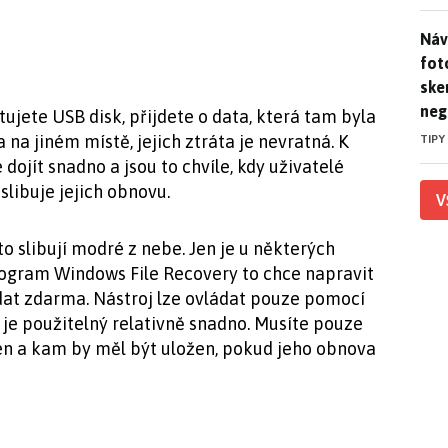
Náv
Náv
fot
ske
neg
jete USB disk, přijdete o data, která tam byla
na jiném místě, jejich ztráta je nevratná. K
TIPY
jít snadno a jsou to chvíle, kdy uživatelé
 slibuje jejich obnovu.
V
to slibují modré z nebe. Jen je u některých
rogram Windows File Recovery to chce napravit
dat zdarma. Nástroj lze ovládat pouze pomocí
 je použitelný relativně snadno. Musíte pouze
žen a kam by měl být uložen, pokud jeho obnova