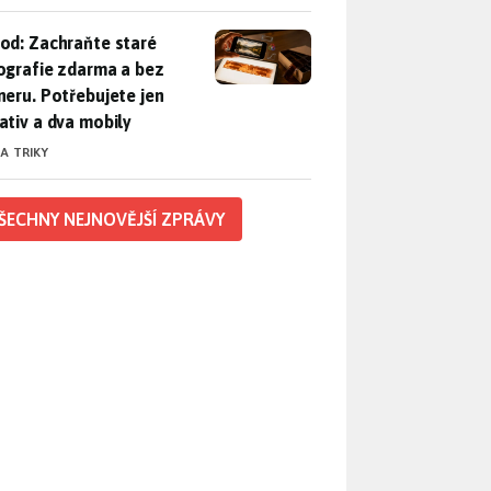
od: Zachraňte staré fotografie zdarma a bez skeneru. Potřebuje
od: Zachraňte staré
ografie zdarma a bez
neru. Potřebujete jen
ativ a dva mobily
 A TRIKY
ŠECHNY NEJNOVĚJŠÍ ZPRÁVY