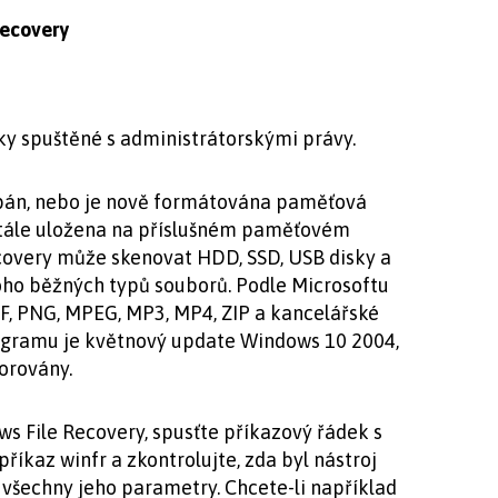
ecovery
ky spuštěné s administrátorskými právy.
ypán, nebo je nově formátována paměťová
stále uložena na příslušném paměťovém
covery může skenovat HDD, SSD, USB disky a
ho běžných typů souborů. Podle Microsoftu
F, PNG, MPEG, MP3, MP4, ZIP a kancelářské
ogramu je květnový update Windows 10 2004,
orovány.
s File Recovery, spusťte příkazový řádek s
říkaz winfr a zkontrolujte, zda byl nástroj
 všechny jeho parametry. Chcete-li například