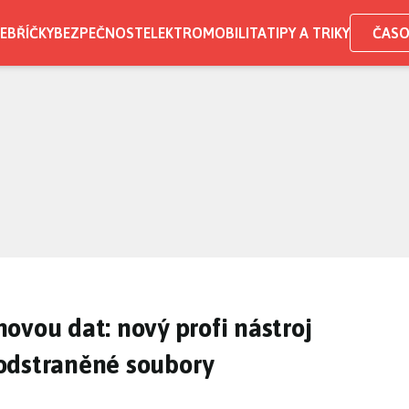
EBŘÍČKY
BEZPEČNOST
ELEKTROMOBILITA
TIPY A TRIKY
ČASO
ovou dat: nový profi nástroj
odstraněné soubory