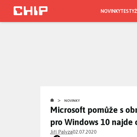
Přejít
k
NOVINKY
TESTY
Ž
hlavnímu
obsahu
>
NOVINKY
Microsoft pomůže s obn
pro Windows 10 najde 
Jiří Palyza
02.07.2020