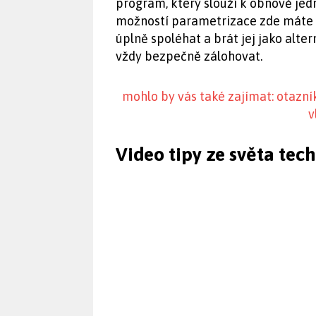
program, který slouží k obnově je
možností parametrizace zde máte 
úplně spoléhat a brát jej jako alte
vždy bezpečně zálohovat.
mohlo by vás také zajímat: otazn
v
Video tipy ze světa tec