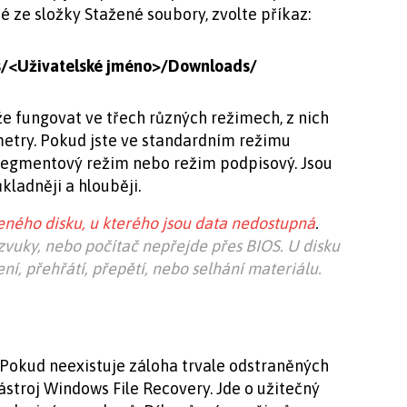
 ze složky Stažené soubory, zvolte příkaz:
ers/<Uživatelské jméno>/Downloads/
e fungovat ve třech různých režimech, z nich
metry. Pokud jste ve standardním režimu
segmentový režim nebo režim podpisový. Jsou
kladněji a hlouběji.
ného disku, u kterého jsou data nedostupná
.
vuky, nebo počítač nepřejde přes BIOS. U disku
í, přehřátí, přepětí, nebo selhání materiálu.
Pokud neexistuje záloha trvale odstraněných
nástroj Windows File Recovery. Jde o užitečný