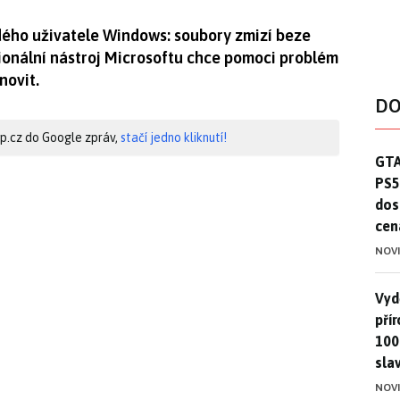
ždého uživatele Windows: soubory zmizí beze
sionální nástroj Microsoftu chce pomoci problém
novit.
DO
hip.cz do Google zpráv,
stačí jedno kliknutí!
GTA
GTA
PS5
dos
cen
NOV
Vydě
Vydě
pří
100
sla
NOV