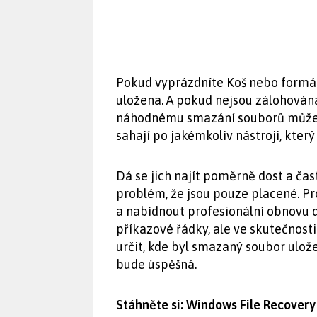
Pokud vyprázdníte Koš nebo formátu
uložena. A pokud nejsou zálohována 
náhodnému smazání souborů může do
sahají po jakémkoliv nástroji, který
Dá se jich najít poměrně dost a čas
problém, že jsou pouze placené. P
a nabídnout profesionální obnovu 
příkazové řádky, ale ve skutečnosti
určit, kde byl smazaný soubor ulo
bude úspěšná.
Stáhněte si: Windows File Recovery