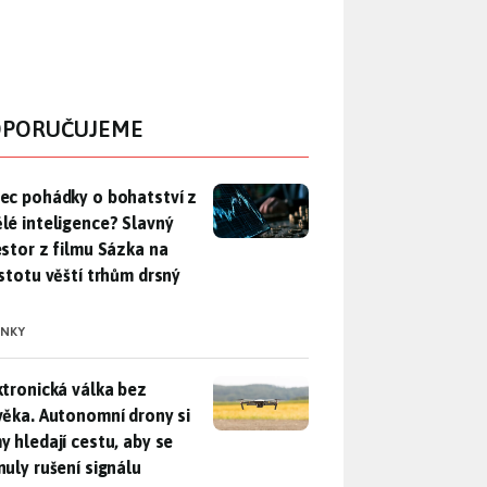
PORUČUJEME
ec pohádky o bohatství z umělé inteligence? Slavný investor z 
ec pohádky o bohatství z
lé inteligence? Slavný
estor z filmu Sázka na
istotu věští trhům drsný
INKY
ktronická válka bez člověka. Autonomní drony si samy hledají c
ktronická válka bez
věka. Autonomní drony si
y hledají cestu, aby se
nuly rušení signálu