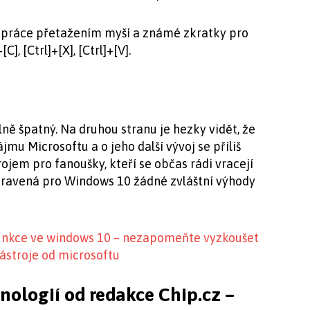
 práce přetažením myší a známé zkratky pro
C], [Ctrl]+[X], [Ctrl]+[V].
lně špatný. Na druhou stranu je hezky vidět, že
mu Microsoftu a o jeho další vývoj se příliš
rojem pro fanoušky, kteří se občas rádi vracejí
upravená pro Windows 10 žádné zvláštní výhody
funkce ve windows 10 – nezapomeňte vyzkoušet
nástroje od microsoftu
hnologií od redakce Chip.cz –