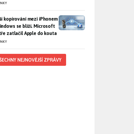
INKY
ší kopírování mezi iPhonem a Windows se blíží. Microsoft chyt
ší kopírování mezi iPhonem
indows se blíží. Microsoft
tře zatlačil Apple do kouta
INKY
ŠECHNY NEJNOVĚJŠÍ ZPRÁVY