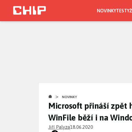
Přejít
k
NOVINKY
TESTY
Ž
hlavnímu
obsahu
>
NOVINKY
Microsoft přináší zpět 
WinFile běží i na Wind
Jiří Palyza
18.06.2020