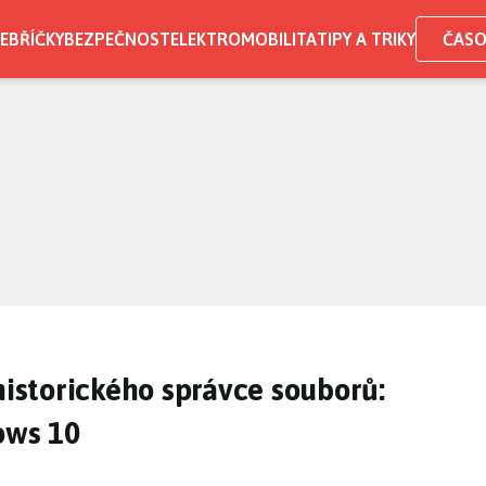
EBŘÍČKY
BEZPEČNOST
ELEKTROMOBILITA
TIPY A TRIKY
ČASO
historického správce souborů:
ows 10