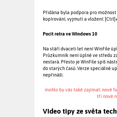
Přidána byla podpora pro možnost
kopírování, vyjmutí a vložení: [Ctrl]+[
Pocit retra ve Windows 10
Na stáří dvaceti let není WinFile úp
Průzkumník není úplně ve středu záj
nestará. Přesto je WinFile spíš nást
do starých časů. Verze speciálně 
nepřináší.
mohlo by vás také zajímat: nové 
tři nové 
Video tipy ze světa tec