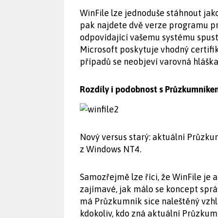
WinFile lze jednoduše stáhnout jako 
pak najdete dvě verze programu pr
odpovídající vašemu systému spustí
Microsoft poskytuje vhodný certifik
případů se neobjeví varovná hláška
Rozdíly i podobnost s Průzkumníke
Nový versus starý: aktuální Průzk
z Windows NT4.
Samozřejmě lze říci, že WinFile je a
zajímavé, jak málo se koncept spr
má Průzkumník sice naleštěný vzhle
kdokoliv, kdo zná aktuální Průzkum