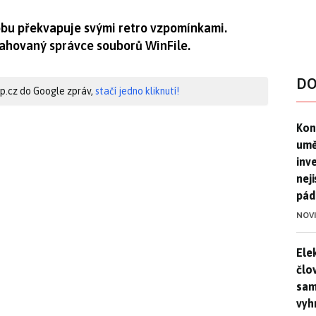
obu překvapuje svými retro vzpomínkami.
rahovaný správce souborů WinFile.
DO
hip.cz do Google zpráv,
stačí jedno kliknutí!
Kon
Kon
umě
inv
nej
pád
NOV
Ele
Ele
člo
sam
vyh