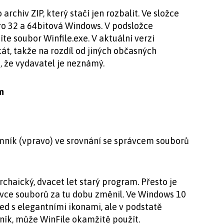
archiv ZIP, který stačí jen rozbalit. Ve složce
o 32 a 64bitová Windows. V podsložce
te soubor Winfile.exe. V aktuální verzi
át, takže na rozdíl od jiných občasných
, že vydavatel je neznámý.
m
umník (vpravo) ve srovnání se správcem souborů
rchaický, dvacet let starý program. Přesto je
ávce souborů za tu dobu změnil. Ve Windows 10
d s elegantními ikonami, ale v podstatě
ník, může WinFile okamžitě použít.