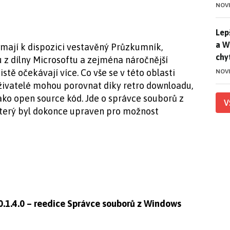
NOV
Lep
Lep
a W
é mají k dispozici vestavěný Průzkumník,
chy
 z dílny Microsoftu a zejména náročnější
stě očekávají více. Co vše se v této oblasti
NOV
uživatelé mohou porovnat díky retro downloadu,
jako open source kód. Jde o správce souborů z
V
který byl dokonce upraven pro možnost
0.1.4.0 – reedice Správce souborů z Windows