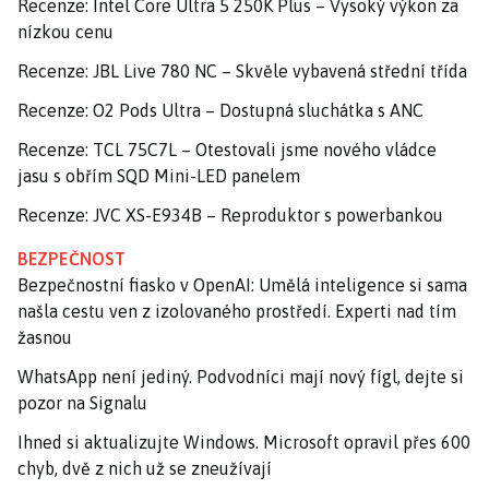
Recenze: Intel Core Ultra 5 250K Plus – Vysoký výkon za
nízkou cenu
Recenze: JBL Live 780 NC – Skvěle vybavená střední třída
Recenze: O2 Pods Ultra – Dostupná sluchátka s ANC
Recenze: TCL 75C7L – Otestovali jsme nového vládce
jasu s obřím SQD Mini-LED panelem
Recenze: JVC XS-E934B – Reproduktor s powerbankou
BEZPEČNOST
Bezpečnostní fiasko v OpenAI: Umělá inteligence si sama
našla cestu ven z izolovaného prostředí. Experti nad tím
žasnou
WhatsApp není jediný. Podvodníci mají nový fígl, dejte si
pozor na Signalu
Ihned si aktualizujte Windows. Microsoft opravil přes 600
chyb, dvě z nich už se zneužívají