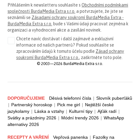
Přihlášením k newsletteru souhlasíte s
Obchodními podmínkami
společnosti BurdaMedia Extra s.r.o.
a potvrzujete, že jste se
seznámili se
Zásadami ochrany soukromí BurdaMedia Extra -
BurdaMedia Extra s.r.o.
bude s Vašimi údaji pracovat zejména k
organizaci a vyhodnocení akce a zasílání novinek.
Chcete navíc dostávat i další zajímavé a exkluzivní
informace od našich partnerů? Pokud souhlasíte se
zpracováním údajů k tomuto účelu podle
Zásad ochrany
soukromí BurdaMedia Extra s.r.o.
, zaškrtněte toto pole.
© 2003—2026 BurdaMedia Extra s.r.o.
DOPORUČUJEME
Děsivá telefonní čísla
|
Slovník puberťáků
|
Partnerský horoskop
|
Pick me girl
|
Nejtěžší české
jazykolamy
|
Láska a vztahy
|
Kulturní tipy
|
Ajťák radí
|
Svátky a prázdniny 2026
|
Módní trendy 2026
|
WhatsApp
alternativy 2026
RECEPTY A VAŘENÍ
Vepřová panenka
|
Fazolky na