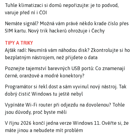
Tuhle klimatizaci si domů nepořizujte: je to podvod,
varuje před ní i ČOI
Nemáte signál? Možná vám právě někdo krade číslo přes
SIM kartu. Nový trik hackerů ohrožuje i Čechy
TIPY A TRIKY
Ajťák radí: Neumírá vám náhodou disk? Zkontrolujte si ho
bezplatným nástrojem, než přijdete o data
Poznejte tajemství barevných USB portů: Co znamenají
černé, oranžové a modré konektory?
Programátor si řekl dost a sám vyvinul nový nástroj. Tak
dobrý čistič Windows tu ještě nebyl
Vypínáte Wi-Fi router při odjezdu na dovolenou? Tohle
jsou důvody, proč byste měli
V říjnu 2026 končí jedna verze Windows 11. Ověřte si, že
máte jinou a nebudete mít problém