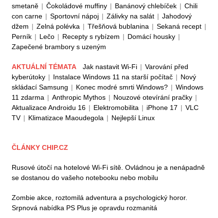
smetaně
|
Čokoládové muffiny
|
Banánový chlebíček
|
Chili
con carne
|
Sportovní nápoj
|
Zálivky na salát
|
Jahodový
džem
|
Zelná polévka
|
Třešňová bublanina
|
Sekaná recept
|
Perník
|
Lečo
|
Recepty s rybízem
|
Domácí housky
|
Zapečené brambory s uzeným
AKTUÁLNÍ TÉMATA
Jak nastavit Wi-Fi
|
Varování před
kyberútoky
|
Instalace Windows 11 na starší počítač
|
Nový
skládací Samsung
|
Konec modré smrti Windows?
|
Windows
11 zdarma
|
Anthropic Mythos
|
Nouzové otevírání pračky
|
Aktualizace Androidu 16
|
Elektromobilita
|
iPhone 17
|
VLC
TV
|
Klimatizace Maoudegola
|
Nejlepší Linux
ČLÁNKY CHIP.CZ
Rusové útočí na hotelové Wi-Fi sítě. Ovládnou je a nenápadně
se dostanou do vašeho notebooku nebo mobilu
Zombie akce, roztomilá adventura a psychologický horor.
Srpnová nabídka PS Plus je opravdu rozmanitá