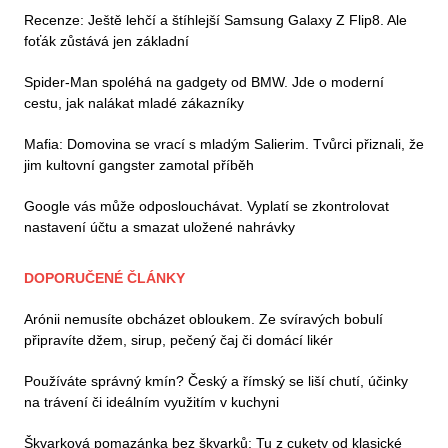
Recenze: Ještě lehčí a štíhlejší Samsung Galaxy Z Flip8. Ale
foťák zůstává jen základní
Spider-Man spoléhá na gadgety od BMW. Jde o moderní
cestu, jak nalákat mladé zákazníky
Mafia: Domovina se vrací s mladým Salierim. Tvůrci přiznali, že
jim kultovní gangster zamotal příběh
Google vás může odposlouchávat. Vyplatí se zkontrolovat
nastavení účtu a smazat uložené nahrávky
DOPORUČENÉ ČLÁNKY
Arónii nemusíte obcházet obloukem. Ze svíravých bobulí
připravíte džem, sirup, pečený čaj či domácí likér
Používáte správný kmín? Český a římský se liší chutí, účinky
na trávení či ideálním využitím v kuchyni
Škvarková pomazánka bez škvarků: Tu z cukety od klasické