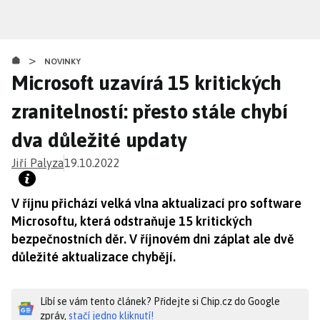
Přejít
k
hlavnímu
>
obsahu
NOVINKY
Microsoft uzavírá 15 kritických
zranitelností: přesto stále chybí
dva důležité updaty
Jiří Palyza
19.10.2022
V říjnu přichází velká vlna aktualizací pro software
Microsoftu, která odstraňuje 15 kritických
bezpečnostních děr. V říjnovém dni záplat ale dvě
důležité aktualizace chybějí.
Líbí se vám tento článek? Přidejte si Chip.cz do Google
zpráv,
stačí jedno kliknutí!