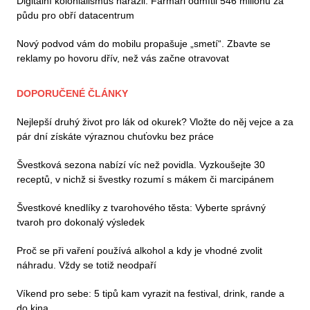
Digitální kolonialismus narazil. Farmáři odmítli 546 milionů za
půdu pro obří datacentrum
Nový podvod vám do mobilu propašuje „smetí“. Zbavte se
reklamy po hovoru dřív, než vás začne otravovat
DOPORUČENÉ ČLÁNKY
Nejlepší druhý život pro lák od okurek? Vložte do něj vejce a za
pár dní získáte výraznou chuťovku bez práce
Švestková sezona nabízí víc než povidla. Vyzkoušejte 30
receptů, v nichž si švestky rozumí s mákem či marcipánem
Švestkové knedlíky z tvarohového těsta: Vyberte správný
tvaroh pro dokonalý výsledek
Proč se při vaření používá alkohol a kdy je vhodné zvolit
náhradu. Vždy se totiž neodpaří
Víkend pro sebe: 5 tipů kam vyrazit na festival, drink, rande a
do kina