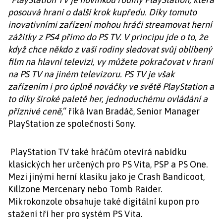
posouvá hraní o další krok kupředu. Díky tomuto
inovativními zařízení mohou hráči streamovat herní
zážitky z PS4 přímo do PS TV. V principu jde o to, že
když chce někdo z vaší rodiny sledovat svůj oblíbený
film na hlavní televizi, vy můžete pokračovat v hraní
na PS TV na jiném televizoru. PS TV je však
zařízením i pro úplně nováčky ve světě PlayStation a
to díky široké paletě her, jednoduchému ovládání a
příznivé ceně
,“ říká Ivan Bradáč, Senior Manager
PlayStation ze společnosti Sony.
PlayStation TV také hráčům otevírá nabídku
klasických her určených pro PS Vita, PSP a PS One.
Mezi jinými herní klasiku jako je Crash Bandicoot,
Killzone Mercenary nebo Tomb Raider.
Mikrokonzole obsahuje také digitální kupon pro
stažení tří her pro systém PS Vita.