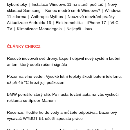
kyberútoky
|
Instalace Windows 11 na starší počítač
|
Nový
skládací Samsung
|
Konec modré smrti Windows?
|
Windows
11 zdarma
|
Anthropic Mythos
|
Nouzové otevírání pračky
|
Aktualizace Androidu 16
|
Elektromobilita
|
iPhone 17
|
VLC
TV
|
Klimatizace Maoudegola
|
Nejlepší Linux
ČLÁNKY CHIP.CZ
Rusové inovovali své drony. Expert objevil nový systém ladění
antén, který odolá rušení signálu
Pozor na vlnu veder. Vysoké letní teploty škodí baterii telefonu,
už při 45 °C hrozí její poškození
BMW porušilo starý slib. Po nastartování auta na vás vyskočí
reklama se Spider-Manem
Recenze: Hodíte ho do vody a můžete odpočívat. Bazénový
vysavač WYBOT B1 ušetří spoustu práce