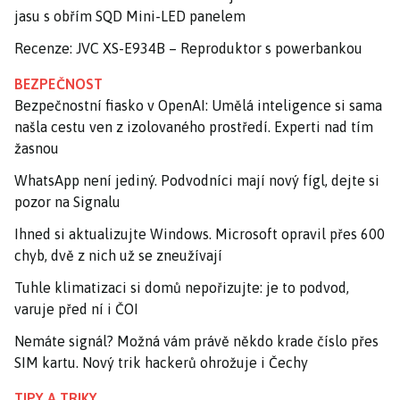
jasu s obřím SQD Mini-LED panelem
Recenze: JVC XS-E934B – Reproduktor s powerbankou
BEZPEČNOST
Bezpečnostní fiasko v OpenAI: Umělá inteligence si sama
našla cestu ven z izolovaného prostředí. Experti nad tím
žasnou
WhatsApp není jediný. Podvodníci mají nový fígl, dejte si
pozor na Signalu
Ihned si aktualizujte Windows. Microsoft opravil přes 600
chyb, dvě z nich už se zneužívají
Tuhle klimatizaci si domů nepořizujte: je to podvod,
varuje před ní i ČOI
Nemáte signál? Možná vám právě někdo krade číslo přes
SIM kartu. Nový trik hackerů ohrožuje i Čechy
TIPY A TRIKY