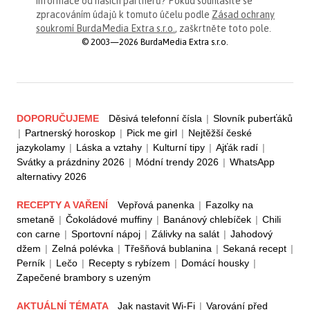
informace od našich partnerů? Pokud souhlasíte se
zpracováním údajů k tomuto účelu podle
Zásad ochrany
soukromí BurdaMedia Extra s.r.o.
, zaškrtněte toto pole.
© 2003—2026 BurdaMedia Extra s.r.o.
DOPORUČUJEME
Děsivá telefonní čísla
|
Slovník puberťáků
|
Partnerský horoskop
|
Pick me girl
|
Nejtěžší české
jazykolamy
|
Láska a vztahy
|
Kulturní tipy
|
Ajťák radí
|
Svátky a prázdniny 2026
|
Módní trendy 2026
|
WhatsApp
alternativy 2026
RECEPTY A VAŘENÍ
Vepřová panenka
|
Fazolky na
smetaně
|
Čokoládové muffiny
|
Banánový chlebíček
|
Chili
con carne
|
Sportovní nápoj
|
Zálivky na salát
|
Jahodový
džem
|
Zelná polévka
|
Třešňová bublanina
|
Sekaná recept
|
Perník
|
Lečo
|
Recepty s rybízem
|
Domácí housky
|
Zapečené brambory s uzeným
AKTUÁLNÍ TÉMATA
Jak nastavit Wi-Fi
|
Varování před