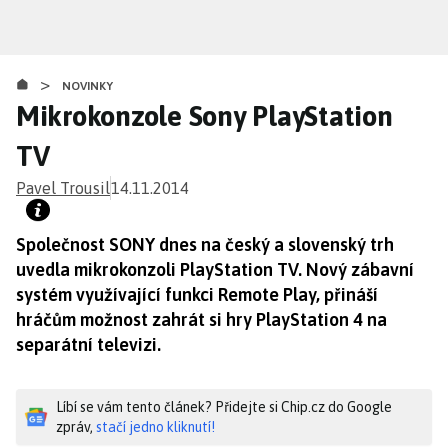
Přejít
k
hlavnímu
>
obsahu
NOVINKY
Mikrokonzole Sony PlayStation
TV
Pavel Trousil
14.11.2014
Společnost SONY dnes na český a slovenský trh
uvedla mikrokonzoli PlayStation TV. Nový zábavní
systém využívající funkci Remote Play, přináší
hráčům možnost zahrát si hry PlayStation 4 na
separátní televizi.
Líbí se vám tento článek? Přidejte si Chip.cz do Google
zpráv,
stačí jedno kliknutí!