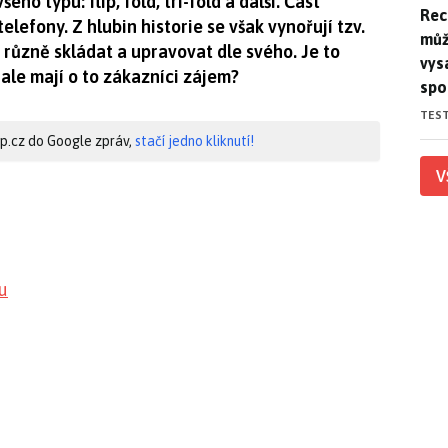
ho typu: flip, fold, tri-fold a další. Část
Rec
Rec
telefony. Z hlubin historie se však vynořují tzv.
můž
 různě skládat a upravovat dle svého. Je to
vys
ale mají o to zákazníci zájem?
spo
TES
hip.cz do Google zpráv,
stačí jedno kliknutí!
V
u