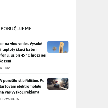
PORUČUJEME
r na vlnu veder. Vysoké letní teploty škodí baterii telefonu, už
or na vlnu veder. Vysoké
í teploty škodí baterii
fonu, už při 45 °C hrozí její
kození
 A TRIKY
 porušilo slib řidičům. Po nastartování elektromobilu iX3 na 
 porušilo slib řidičům. Po
tartování elektromobilu
 na vás vyskočí reklama
KTROMOBILITA