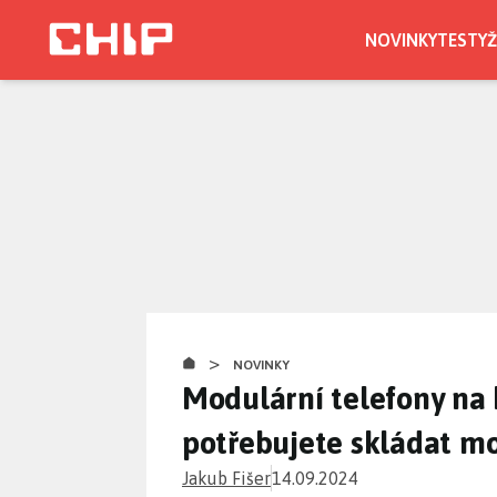
Přejít
k
NOVINKY
TESTY
Ž
hlavnímu
obsahu
>
NOVINKY
Modulární telefony na 
potřebujete skládat mo
Jakub Fišer
14.09.2024