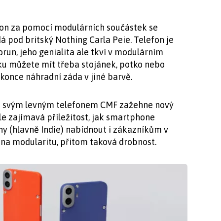
efon za pomocí modulárních součástek se
á pod britský Nothing Carla Peie. Telefon je
 korun, jeho genialita ale tkví v modulárním
vku můžete mít třeba stojánek, potko nebo
once náhradní záda v jiné barvě.
že svým levným telefonem CMF zažehne nový
le zajímavá příležitost, jak smartphone
y (hlavně Indie) nabídnout i zákazníkům v
na modularitu, přitom taková drobnost.