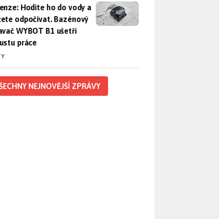
enze: Hodíte ho do vody a můžete odpočívat. Bazénový vysava
enze: Hodíte ho do vody a
ete odpočívat. Bazénový
avač WYBOT B1 ušetří
ustu práce
TY
ŠECHNY NEJNOVĚJŠÍ ZPRÁVY