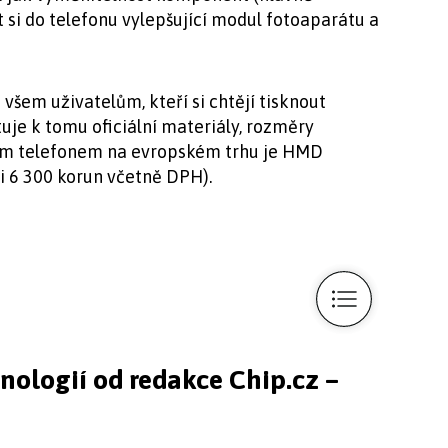
t si do telefonu vylepšující modul fotoaparátu a
šem uživatelům, kteří si chtějí tisknout
tuje k tomu oficiální materiály, rozměry
ým telefonem na evropském trhu je HMD
si 6 300 korun včetně DPH).
hnologií od redakce Chip.cz –