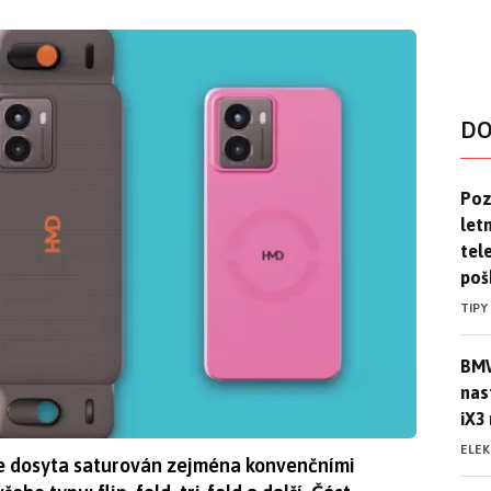
DO
Pozo
Poz
letn
tele
poš
TIPY
BMW
BMW
nas
iX3
ELE
je dosyta saturován zejména konvenčními