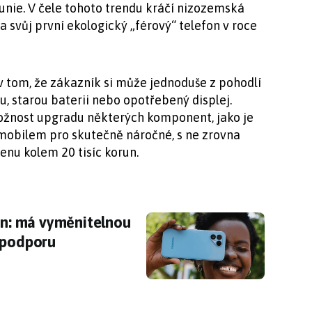
unie. V čele tohoto trendu kráčí nizozemská
a svůj první ekologický „férový“ telefon v roce
 v tom, že zákazník si může jednoduše z pohodlí
 starou baterii nebo opotřebený displej.
ožnost upgradu některých komponent, jako je
 mobilem pro skutečně náročné, s ne zrovna
enu kolem 20 tisíc korun.
fon: má vyměnitelnou baterii a 8letou softwa
fon: má vyměnitelnou
 podporu