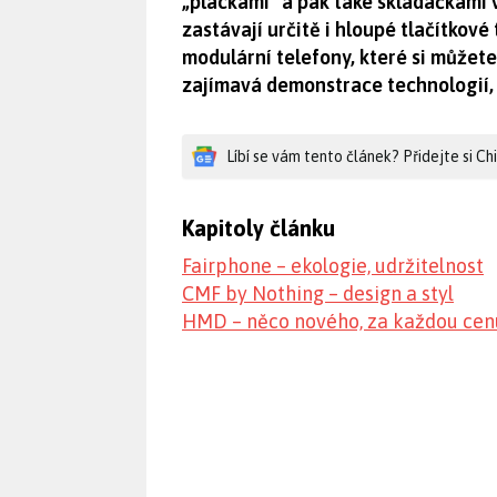
„plackami“ a pak také skládačkami vše
zastávají určitě i hloupé tlačítkové 
modulární telefony, které si můžete
zajímavá demonstrace technologií, 
Líbí se vám tento článek? Přidejte si C
Kapitoly článku
Fairphone – ekologie, udržitelnost
CMF by Nothing – design a styl
HMD – něco nového, za každou cen