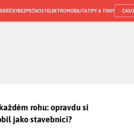
EBŘÍČKY
BEZPEČNOST
ELEKTROMOBILITA
TIPY A TRIKY
ČASO
každém rohu: opravdu si
bil jako stavebnici?