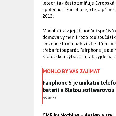
letech tak často zmiňuje Evropská 
společnost Fairphone, která přinesl
2013.
Modularita v jejich podání spočívá
domova vyměnit rozbitou součástku,
Dokonce firma nabízí klientům i m
třeba fotoaparát. Fairphone je ale
královskou výbavou i tak vyjde na c
MOHLO BY VÁS ZAJÍMAT
Fairphone 5 je unikátní tele
Fairphone 5 je unikátní tele
baterii a 8letou softwarovou
NOVINKY
CMF by Nothing – design a styl