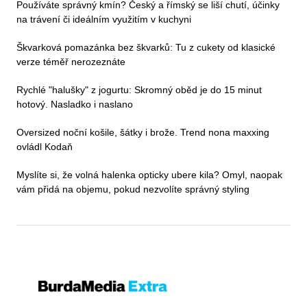
Používáte správný kmín? Český a římský se liší chutí, účinky
na trávení či ideálním využitím v kuchyni
Škvarková pomazánka bez škvarků: Tu z cukety od klasické
verze téměř nerozeznáte
Rychlé "halušky" z jogurtu: Skromný oběd je do 15 minut
hotový. Nasladko i naslano
Oversized noční košile, šátky i brože. Trend nona maxxing
ovládl Kodaň
Myslíte si, že volná halenka opticky ubere kila? Omyl, naopak
vám přidá na objemu, pokud nezvolíte správný styling