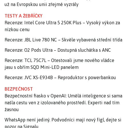
už na Evropskou unii zřejmě vyzrály
TESTY A ŽEBŘÍČKY
Recenze: Intel Core Ultra 5 250K Plus – Vysoký výkon za
nízkou cenu
Recenze: JBL Live 780 NC – Skvěle vybavená střední třída
Recenze: O2 Pods Ultra – Dostupná sluchátka s ANC
Recenze: TCL 75C7L – Otestovali jsme nového vládce
jasu s obřím SQD Mini-LED panelem
Recenze: JVC XS-E934B – Reproduktor s powerbankou
BEZPEČNOST
Bezpečnostní fiasko v OpenAI: Umělá inteligence si sama
našla cestu ven z izolovaného prostředí. Experti nad tím
žasnou
WhatsApp není jediný. Podvodníci mají nový fígl, dejte si
pozor na Signalu