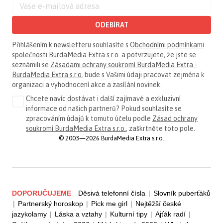
ODEBÍRAT
Přihlášením k newsletteru souhlasíte s
Obchodními podmínkami
společnosti BurdaMedia Extra s.r.o.
a potvrzujete, že jste se
seznámili se
Zásadami ochrany soukromí BurdaMedia Extra -
BurdaMedia Extra s.r.o.
bude s Vašimi údaji pracovat zejména k
organizaci a vyhodnocení akce a zasílání novinek.
Chcete navíc dostávat i další zajímavé a exkluzivní
informace od našich partnerů? Pokud souhlasíte se
zpracováním údajů k tomuto účelu podle
Zásad ochrany
soukromí BurdaMedia Extra s.r.o.
, zaškrtněte toto pole.
© 2003—2026 BurdaMedia Extra s.r.o.
DOPORUČUJEME
Děsivá telefonní čísla
|
Slovník puberťáků
|
Partnerský horoskop
|
Pick me girl
|
Nejtěžší české
jazykolamy
|
Láska a vztahy
|
Kulturní tipy
|
Ajťák radí
|