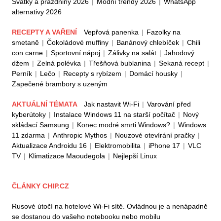
Svátky a prázdniny 2026
|
Módní trendy 2026
|
WhatsApp
alternativy 2026
RECEPTY A VAŘENÍ
Vepřová panenka
|
Fazolky na
smetaně
|
Čokoládové muffiny
|
Banánový chlebíček
|
Chili
con carne
|
Sportovní nápoj
|
Zálivky na salát
|
Jahodový
džem
|
Zelná polévka
|
Třešňová bublanina
|
Sekaná recept
|
Perník
|
Lečo
|
Recepty s rybízem
|
Domácí housky
|
Zapečené brambory s uzeným
AKTUÁLNÍ TÉMATA
Jak nastavit Wi-Fi
|
Varování před
kyberútoky
|
Instalace Windows 11 na starší počítač
|
Nový
skládací Samsung
|
Konec modré smrti Windows?
|
Windows
11 zdarma
|
Anthropic Mythos
|
Nouzové otevírání pračky
|
Aktualizace Androidu 16
|
Elektromobilita
|
iPhone 17
|
VLC
TV
|
Klimatizace Maoudegola
|
Nejlepší Linux
ČLÁNKY CHIP.CZ
Rusové útočí na hotelové Wi-Fi sítě. Ovládnou je a nenápadně
se dostanou do vašeho notebooku nebo mobilu