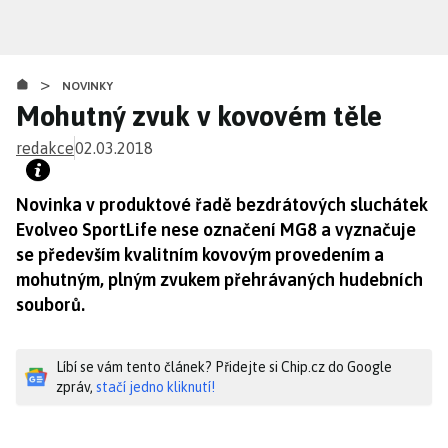
Přejít
k
hlavnímu
>
obsahu
NOVINKY
Mohutný zvuk v kovovém těle
redakce
02.03.2018
Novinka v produktové řadě bezdrátových sluchátek
Evolveo SportLife nese označení MG8 a vyznačuje
se především kvalitním kovovým provedením a
mohutným, plným zvukem přehrávaných hudebních
souborů.
Líbí se vám tento článek? Přidejte si Chip.cz do Google
zpráv,
stačí jedno kliknutí!