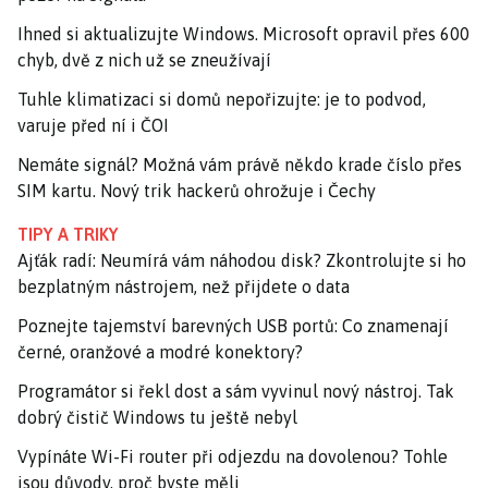
Ihned si aktualizujte Windows. Microsoft opravil přes 600
chyb, dvě z nich už se zneužívají
Tuhle klimatizaci si domů nepořizujte: je to podvod,
varuje před ní i ČOI
Nemáte signál? Možná vám právě někdo krade číslo přes
SIM kartu. Nový trik hackerů ohrožuje i Čechy
TIPY A TRIKY
Ajťák radí: Neumírá vám náhodou disk? Zkontrolujte si ho
bezplatným nástrojem, než přijdete o data
Poznejte tajemství barevných USB portů: Co znamenají
černé, oranžové a modré konektory?
Programátor si řekl dost a sám vyvinul nový nástroj. Tak
dobrý čistič Windows tu ještě nebyl
Vypínáte Wi-Fi router při odjezdu na dovolenou? Tohle
jsou důvody, proč byste měli