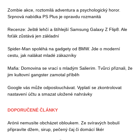
Zombie akce, roztomilá adventura a psychologický horor.
Srpnová nabídka PS Plus je opravdu rozmanitá
Recenze: Ještě lehčí a štíhlejší Samsung Galaxy Z Flip8. Ale
foťák zůstává jen základní
Spider-Man spoléhá na gadgety od BMW. Jde o moderní
cestu, jak nalákat mladé zákazníky
Mafia: Domovina se vrací s mladým Salierim. Tvůrci přiznali, že
jim kultovní gangster zamotal příběh
Google vás může odposlouchávat. Vyplatí se zkontrolovat
nastavení účtu a smazat uložené nahrávky
DOPORUČENÉ ČLÁNKY
Arónii nemusíte obcházet obloukem. Ze svíravých bobulí
připravíte džem, sirup, pečený čaj či domácí likér