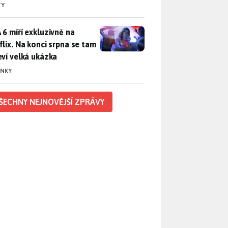
TY
 6 míří exkluzivně na Netflix. Na konci srpna se tam objeví ve
 6 míří exkluzivně na
flix. Na konci srpna se tam
eví velká ukázka
INKY
ŠECHNY NEJNOVĚJŠÍ ZPRÁVY