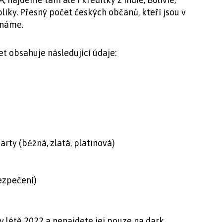
iky. Přesný počet českých občanů, kteří jsou v
známe.
t obsahuje následující údaje:
arty (běžná, zlatá, platinová)
ezpečení)
v létě 2022 a nenajdete jej pouze na dark