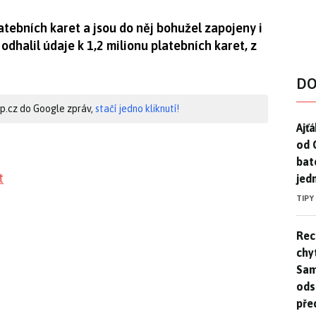
latebních karet a jsou do něj bohužel zapojeny i
 odhalil údaje k 1,2 milionu platebních karet, z
DO
hip.cz do Google zpráv,
stačí jedno kliknutí!
Ajť
Ajťá
od 
bat
t
jed
TIPY
Rec
Rec
chy
Sam
ods
pře