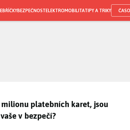
EBŘÍČKY
BEZPEČNOST
ELEKTROMOBILITA
TIPY A TRIKY
ČASO
 milionu platebních karet, jsou
a vaše v bezpečí?