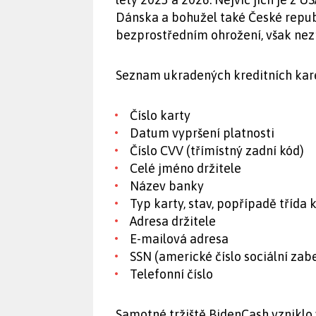
Dánska a bohužel také České republ
bezprostředním ohrožení, však ne
Seznam ukradených kreditních kare
Číslo karty
Datum vypršení platnosti
Číslo CVV (třímístný zadní kód)
Celé jméno držitele
Název banky
Typ karty, stav, popřípadě třída k
Adresa držitele
E-mailová adresa
SSN (americké číslo sociální zab
Telefonní číslo
Samotné tržiště BidenCash vzniklo 