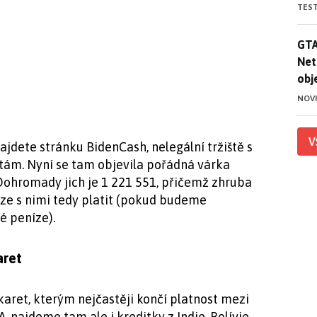
TES
GTA
GTA
Net
obj
NOV
V
dete stránku BidenCash, nelegální tržiště s
tám. Nyní se tam objevila pořádná várka
Dohromady jich je 1 221 551, přičemž zhruba
a lze s nimi tedy platit (pokud budeme
é peníze).
aret
karet, kterým nejčastěji končí platnost mezi
A, najdeme tam ale i kreditky z Indie, Bolívie,