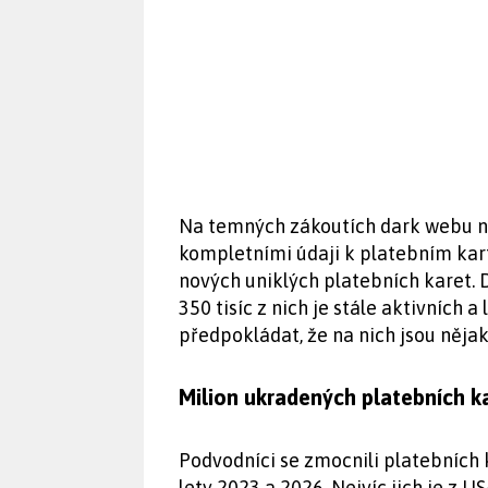
Na temných zákoutích dark webu naj
kompletními údaji k platebním kar
nových uniklých platebních karet. 
350 tisíc z nich je stále aktivních 
předpokládat, že na nich jsou nějak
Milion ukradených platebních k
Podvodníci se zmocnili platebních 
lety 2023 a 2026. Nejvíc jich je z US