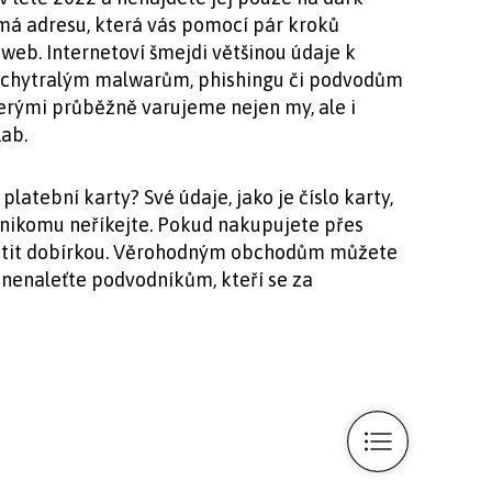
má adresu, která vás pomocí pár kroků
web. Internetoví šmejdi většinou údaje k
vychytralým malwarům, phishingu či podvodům
erými průběžně varujeme nejen my, ale i
ab.
platební karty? Své údaje, jako je číslo karty,
nikomu neříkejte. Pokud nakupujete přes
platit dobírkou. Věrohodným obchodům můžete
e nenaleťte podvodníkům, kteří se za