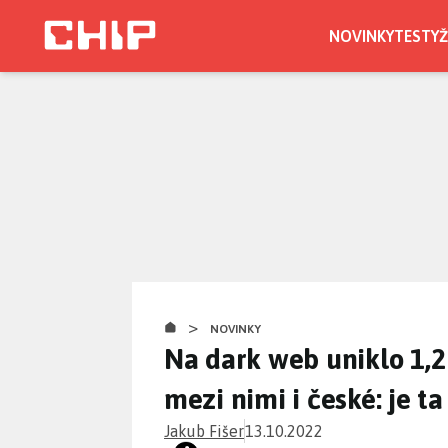
Přejít
k
NOVINKY
TESTY
Ž
hlavnímu
obsahu
>
NOVINKY
Na dark web uniklo 1,2
mezi nimi i české: je t
Jakub Fišer
13.10.2022