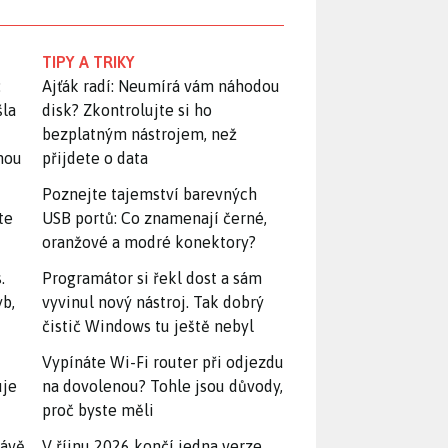
TIPY A TRIKY
:
Ajťák radí: Neumírá vám náhodou
šla
disk? Zkontrolujte si ho
bezplatným nástrojem, než
snou
přijdete o data
Poznejte tajemství barevných
te
USB portů: Co znamenají černé,
oranžové a modré konektory?
.
Programátor si řekl dost a sám
yb,
vyvinul nový nástroj. Tak dobrý
čistič Windows tu ještě nebyl
Vypínáte Wi-Fi router při odjezdu
uje
na dovolenou? Tohle jsou důvody,
proč byste měli
rávě
V říjnu 2026 končí jedna verze