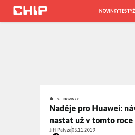
Přejít
k
NOVINKY
TESTY
Ž
hlavnímu
obsahu
>
NOVINKY
Naděje pro Huawei: ná
nastat už v tomto roce
Jiří Palyza
05.11.2019