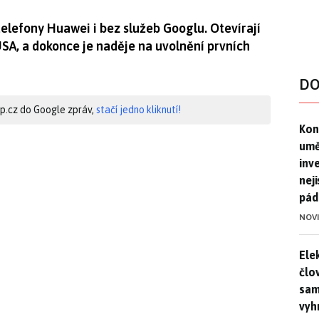
telefony Huawei i bez služeb Googlu. Otevírají
USA, a dokonce je naděje na uvolnění prvních
DO
hip.cz do Google zpráv,
stačí jedno kliknutí!
Kon
Kon
umě
inv
nej
pád
NOV
Ele
Ele
člo
sam
vyh