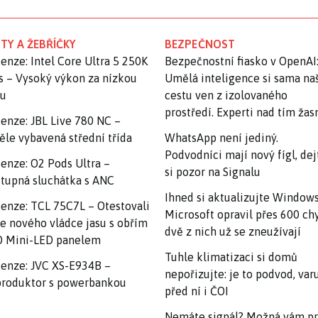
TY A ŽEBŘÍČKY
BEZPEČNOST
enze: Intel Core Ultra 5 250K
Bezpečnostní fiasko v OpenAI
s – Vysoký výkon za nízkou
Umělá inteligence si sama na
nu
cestu ven z izolovaného
prostředí. Experti nad tím ža
enze: JBL Live 780 NC –
ěle vybavená střední třída
WhatsApp není jediný.
Podvodníci mají nový fígl, dej
enze: O2 Pods Ultra –
si pozor na Signalu
tupná sluchátka s ANC
Ihned si aktualizujte Windows
enze: TCL 75C7L – Otestovali
Microsoft opravil přes 600 ch
e nového vládce jasu s obřím
dvě z nich už se zneužívají
 Mini-LED panelem
Tuhle klimatizaci si domů
enze: JVC XS-E934B –
nepořizujte: je to podvod, var
roduktor s powerbankou
před ní i ČOI
Nemáte signál? Možná vám p