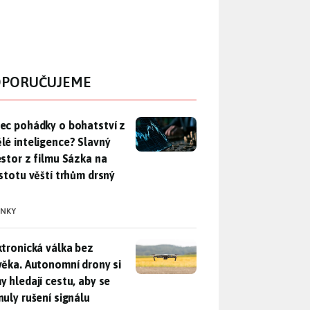
PORUČUJEME
ec pohádky o bohatství z umělé inteligence? Slavný investor z 
ec pohádky o bohatství z
lé inteligence? Slavný
estor z filmu Sázka na
istotu věští trhům drsný
INKY
ktronická válka bez člověka. Autonomní drony si samy hledají c
ktronická válka bez
věka. Autonomní drony si
y hledají cestu, aby se
nuly rušení signálu