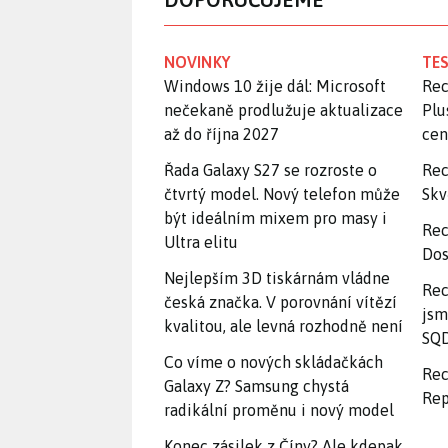
NOVINKY
TES
Windows 10 žije dál: Microsoft
Rec
nečekaně prodlužuje aktualizace
Plu
až do října 2027
ce
Řada Galaxy S27 se rozroste o
Rec
čtvrtý model. Nový telefon může
Skv
být ideálním mixem pro masy i
Rec
Ultra elitu
Dos
Nejlepším 3D tiskárnám vládne
Rec
česká značka. V porovnání vítězí
jsm
kvalitou, ale levná rozhodně není
SQD
Co víme o nových skládačkách
Rec
Galaxy Z? Samsung chystá
Rep
radikální proměnu i nový model
Konec zásilek z Číny? Ale kdepak,