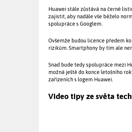
Huawei stále zůstává na černé list
zajistit, aby nadále vše běželo n
spolupráce s Googlem.
Ovšemže budou licence předem kon
rizikům. Smartphony by tím ale nem
Snad bude tedy spolupráce mezi Hu
možná ještě do konce letošního ro
zařízeních s logem Huawei.
Video tipy ze světa tec