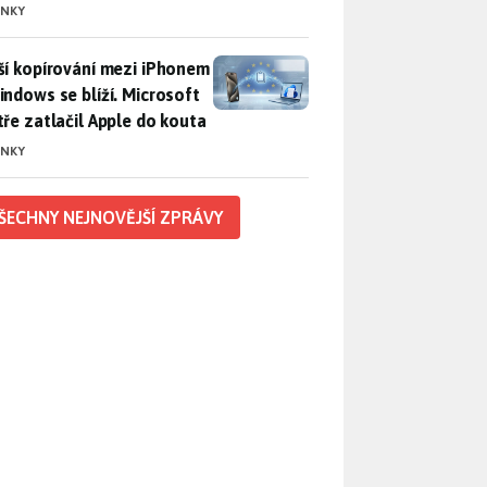
INKY
ší kopírování mezi iPhonem a Windows se blíží. Microsoft chyt
ší kopírování mezi iPhonem
indows se blíží. Microsoft
tře zatlačil Apple do kouta
INKY
ŠECHNY NEJNOVĚJŠÍ ZPRÁVY