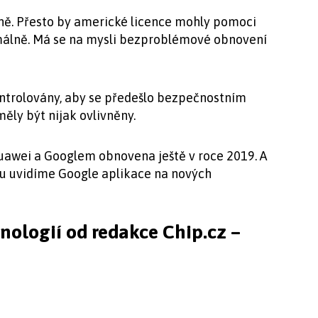
ině. Přesto by americké licence mohly pomoci
ormálně. Má se na mysli bezproblémové obnovení
trolovány, aby se předešlo bezpečnostním
ěly být nijak ovlivněny.
awei a Googlem obnovena ještě v roce 2019. A
ku uvidíme Google aplikace na nových
hnologií od redakce Chip.cz –