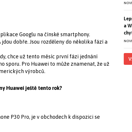
NOV
Lep
Lep
a W
chy
aplikace Googlu na čínské smartphony.
jdou dobře. Jsou rozděleny do několika fází a
NOV
y, chce už tento měsíc první fázi jednání
V
ího sporu. Pro Huawei to může znamenat, že už
amerických výrobců.
ny Huawei ještě tento rok?
one P30 Pro, je v obchodech k dispozici se