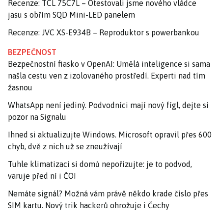
Recenze: TCL 75C7L – Otestovali jsme nového vládce
jasu s obřím SQD Mini-LED panelem
Recenze: JVC XS-E934B – Reproduktor s powerbankou
BEZPEČNOST
Bezpečnostní fiasko v OpenAI: Umělá inteligence si sama
našla cestu ven z izolovaného prostředí. Experti nad tím
žasnou
WhatsApp není jediný. Podvodníci mají nový fígl, dejte si
pozor na Signalu
Ihned si aktualizujte Windows. Microsoft opravil přes 600
chyb, dvě z nich už se zneužívají
Tuhle klimatizaci si domů nepořizujte: je to podvod,
varuje před ní i ČOI
Nemáte signál? Možná vám právě někdo krade číslo přes
SIM kartu. Nový trik hackerů ohrožuje i Čechy