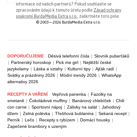
informace od našich partnerů? Pokud souhlasíte se
zpracováním údajů k tomuto účelu podle
Zásad ochrany
soukromí BurdaMedia Extra s.r.o.
, zaškrtněte toto pole.
© 2003—2026 BurdaMedia Extra s.r.o.
DOPORUČUJEME
Děsivá telefonní čísla
|
Slovník puberťáků
|
Partnerský horoskop
|
Pick me girl
|
Nejtěžší české
jazykolamy
|
Láska a vztahy
|
Kulturní tipy
|
Ajťák radí
|
Svátky a prázdniny 2026
|
Módní trendy 2026
|
WhatsApp
alternativy 2026
RECEPTY A VAŘENÍ
Vepřová panenka
|
Fazolky na
smetaně
|
Čokoládové muffiny
|
Banánový chlebíček
|
Chili
con carne
|
Sportovní nápoj
|
Zálivky na salát
|
Jahodový
džem
|
Zelná polévka
|
Třešňová bublanina
|
Sekaná recept
|
Perník
|
Lečo
|
Recepty s rybízem
|
Domácí housky
|
Zapečené brambory s uzeným