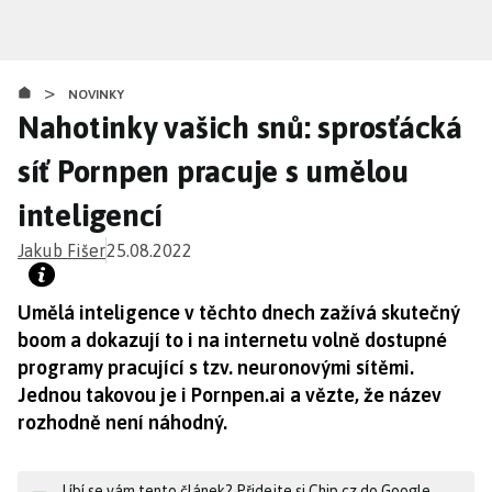
Přejít
k
hlavnímu
>
obsahu
NOVINKY
Nahotinky vašich snů: sprosťácká
síť Pornpen pracuje s umělou
inteligencí
Jakub Fišer
25.08.2022
Umělá inteligence v těchto dnech zažívá skutečný
boom a dokazují to i na internetu volně dostupné
programy pracující s tzv. neuronovými sítěmi.
Jednou takovou je i Pornpen.ai a vězte, že název
rozhodně není náhodný.
Líbí se vám tento článek? Přidejte si Chip.cz do Google