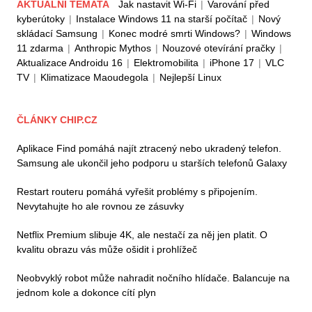
AKTUÁLNÍ TÉMATA
Jak nastavit Wi-Fi
|
Varování před
kyberútoky
|
Instalace Windows 11 na starší počítač
|
Nový
skládací Samsung
|
Konec modré smrti Windows?
|
Windows
11 zdarma
|
Anthropic Mythos
|
Nouzové otevírání pračky
|
Aktualizace Androidu 16
|
Elektromobilita
|
iPhone 17
|
VLC
TV
|
Klimatizace Maoudegola
|
Nejlepší Linux
ČLÁNKY CHIP.CZ
Aplikace Find pomáhá najít ztracený nebo ukradený telefon.
Samsung ale ukončil jeho podporu u starších telefonů Galaxy
Restart routeru pomáhá vyřešit problémy s připojením.
Nevytahujte ho ale rovnou ze zásuvky
Netflix Premium slibuje 4K, ale nestačí za něj jen platit. O
kvalitu obrazu vás může ošidit i prohlížeč
Neobvyklý robot může nahradit nočního hlídače. Balancuje na
jednom kole a dokonce cítí plyn