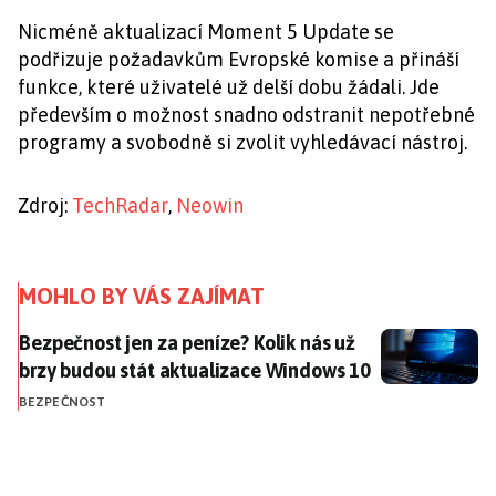
Nicméně aktualizací Moment 5 Update se
podřizuje požadavkům Evropské komise a přináší
funkce, které uživatelé už delší dobu žádali. Jde
především o možnost snadno odstranit nepotřebné
programy a svobodně si zvolit vyhledávací nástroj.
Zdroj:
TechRadar
,
Neowin
MOHLO BY VÁS ZAJÍMAT
Bezpečnost jen za peníze? Kolik nás už brzy budou s
Bezpečnost jen za peníze? Kolik nás už
brzy budou stát aktualizace Windows 10
BEZPEČNOST