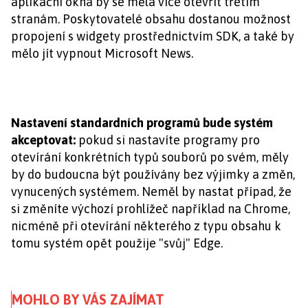
aplikační okna by se měla více otevřít třetím
stranám. Poskytovatelé obsahu dostanou možnost
propojení s widgety prostřednictvím SDK, a také by
mělo jít vypnout Microsoft News.
Nastavení standardních programů bude systém
akceptovat:
pokud si nastavíte programy pro
otevírání konkrétních typů souborů po svém, měly
by do budoucna být používány bez výjimky a změn,
vynucených systémem. Neměl by nastat případ, že
si změníte výchozí prohlížeč například na Chrome,
nicméně při otevírání některého z typu obsahu k
tomu systém opět použije "svůj" Edge.
MOHLO BY VÁS ZAJÍMAT