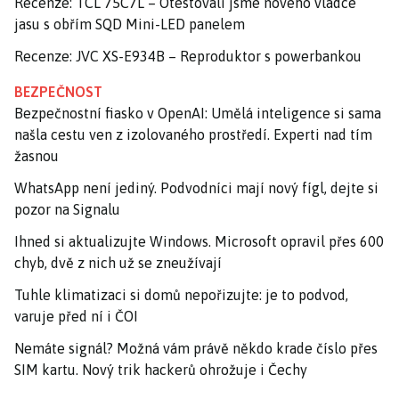
Recenze: TCL 75C7L – Otestovali jsme nového vládce
jasu s obřím SQD Mini-LED panelem
Recenze: JVC XS-E934B – Reproduktor s powerbankou
BEZPEČNOST
Bezpečnostní fiasko v OpenAI: Umělá inteligence si sama
našla cestu ven z izolovaného prostředí. Experti nad tím
žasnou
WhatsApp není jediný. Podvodníci mají nový fígl, dejte si
pozor na Signalu
Ihned si aktualizujte Windows. Microsoft opravil přes 600
chyb, dvě z nich už se zneužívají
Tuhle klimatizaci si domů nepořizujte: je to podvod,
varuje před ní i ČOI
Nemáte signál? Možná vám právě někdo krade číslo přes
SIM kartu. Nový trik hackerů ohrožuje i Čechy