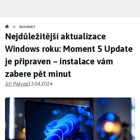
Přejít
k
hlavnímu
>
obsahu
NOVINKY
Nejdůležitější aktualizace
Windows roku: Moment 5 Update
je připraven – instalace vám
zabere pět minut
Jiří Palyza
13.04.2024