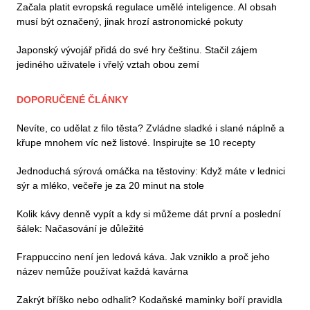
Začala platit evropská regulace umělé inteligence. AI obsah
musí být označený, jinak hrozí astronomické pokuty
Japonský vývojář přidá do své hry češtinu. Stačil zájem
jediného uživatele i vřelý vztah obou zemí
DOPORUČENÉ ČLÁNKY
Nevíte, co udělat z filo těsta? Zvládne sladké i slané náplně a
křupe mnohem víc než listové. Inspirujte se 10 recepty
Jednoduchá sýrová omáčka na těstoviny: Když máte v lednici
sýr a mléko, večeře je za 20 minut na stole
Kolik kávy denně vypít a kdy si můžeme dát první a poslední
šálek: Načasování je důležité
Frappuccino není jen ledová káva. Jak vzniklo a proč jeho
název nemůže používat každá kavárna
Zakrýt bříško nebo odhalit? Kodaňské maminky boří pravidla