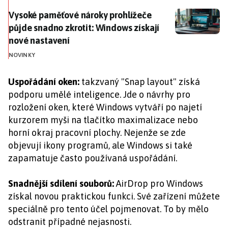
Vysoké paměťové nároky prohlížeče půjde snadno zkro
Vysoké paměťové nároky prohlížeče
půjde snadno zkrotit: Windows získají
nové nastavení
NOVINKY
Uspořádání oken:
takzvaný "Snap layout" získá
podporu umělé inteligence. Jde o návrhy pro
rozložení oken, které Windows vytváří po najetí
kurzorem myši na tlačítko maximalizace nebo
horní okraj pracovní plochy. Nejenže se zde
objevují ikony programů, ale Windows si také
zapamatuje často používaná uspořádání.
Snadnější sdílení souborů:
AirDrop pro Windows
získal novou praktickou funkci. Své zařízení můžete
speciálně pro tento účel pojmenovat. To by mělo
odstranit případné nejasnosti.