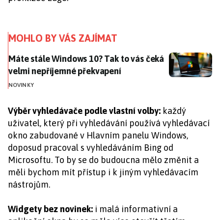
MOHLO BY VÁS ZAJÍMAT
Máte stále Windows 10? Tak to vás čeká velmi nepří
Máte stále Windows 10? Tak to vás čeká
velmi nepříjemné překvapení
NOVINKY
Výběr vyhledávače podle vlastní volby:
každý
uživatel, který při vyhledávání používá vyhledávací
okno zabudované v Hlavním panelu Windows,
doposud pracoval s vyhledáváním Bing od
Microsoftu. To by se do budoucna mělo změnit a
měli bychom mít přístup i k jiným vyhledávacím
nástrojům.
Widgety bez novinek:
i malá informativní a