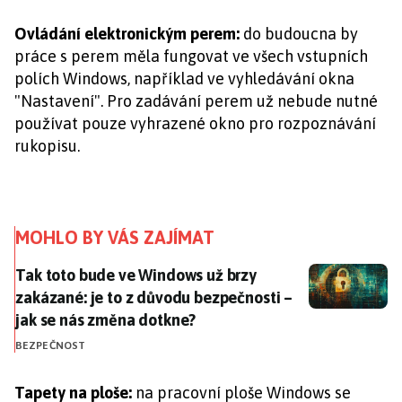
Ovládání elektronickým perem:
do budoucna by
práce s perem měla fungovat ve všech vstupních
polích Windows, například ve vyhledávání okna
"Nastavení". Pro zadávání perem už nebude nutné
používat pouze vyhrazené okno pro rozpoznávání
rukopisu.
MOHLO BY VÁS ZAJÍMAT
Tak toto bude ve Windows už brzy zakázané: je to z 
Tak toto bude ve Windows už brzy
zakázané: je to z důvodu bezpečnosti –
jak se nás změna dotkne?
BEZPEČNOST
Tapety na ploše:
na pracovní ploše Windows se