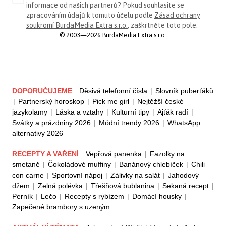
informace od našich partnerů? Pokud souhlasíte se
zpracováním údajů k tomuto účelu podle
Zásad ochrany
soukromí BurdaMedia Extra s.r.o.
, zaškrtněte toto pole.
© 2003—2026 BurdaMedia Extra s.r.o.
DOPORUČUJEME
Děsivá telefonní čísla
|
Slovník puberťáků
|
Partnerský horoskop
|
Pick me girl
|
Nejtěžší české
jazykolamy
|
Láska a vztahy
|
Kulturní tipy
|
Ajťák radí
|
Svátky a prázdniny 2026
|
Módní trendy 2026
|
WhatsApp
alternativy 2026
RECEPTY A VAŘENÍ
Vepřová panenka
|
Fazolky na
smetaně
|
Čokoládové muffiny
|
Banánový chlebíček
|
Chili
con carne
|
Sportovní nápoj
|
Zálivky na salát
|
Jahodový
džem
|
Zelná polévka
|
Třešňová bublanina
|
Sekaná recept
|
Perník
|
Lečo
|
Recepty s rybízem
|
Domácí housky
|
Zapečené brambory s uzeným