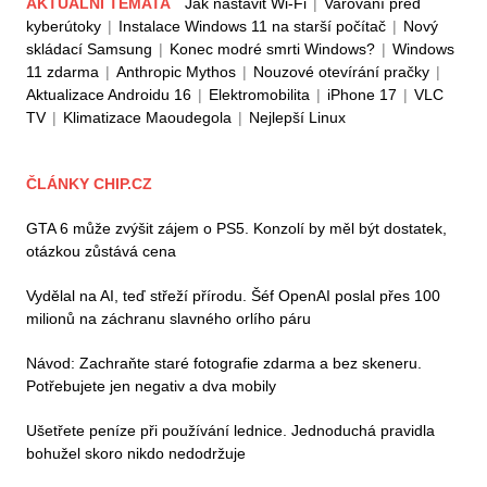
AKTUÁLNÍ TÉMATA
Jak nastavit Wi-Fi
|
Varování před
kyberútoky
|
Instalace Windows 11 na starší počítač
|
Nový
skládací Samsung
|
Konec modré smrti Windows?
|
Windows
11 zdarma
|
Anthropic Mythos
|
Nouzové otevírání pračky
|
Aktualizace Androidu 16
|
Elektromobilita
|
iPhone 17
|
VLC
TV
|
Klimatizace Maoudegola
|
Nejlepší Linux
ČLÁNKY CHIP.CZ
GTA 6 může zvýšit zájem o PS5. Konzolí by měl být dostatek,
otázkou zůstává cena
Vydělal na AI, teď střeží přírodu. Šéf OpenAI poslal přes 100
milionů na záchranu slavného orlího páru
Návod: Zachraňte staré fotografie zdarma a bez skeneru.
Potřebujete jen negativ a dva mobily
Ušetřete peníze při používání lednice. Jednoduchá pravidla
bohužel skoro nikdo nedodržuje