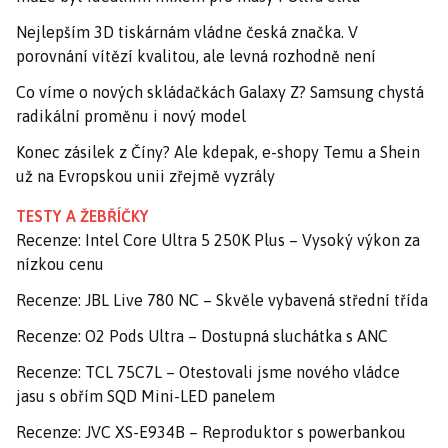
Nejlepším 3D tiskárnám vládne česká značka. V
porovnání vítězí kvalitou, ale levná rozhodně není
Co víme o nových skládačkách Galaxy Z? Samsung chystá
radikální proměnu i nový model
Konec zásilek z Číny? Ale kdepak, e-shopy Temu a Shein
už na Evropskou unii zřejmě vyzrály
TESTY A ŽEBŘÍČKY
Recenze: Intel Core Ultra 5 250K Plus – Vysoký výkon za
nízkou cenu
Recenze: JBL Live 780 NC – Skvěle vybavená střední třída
Recenze: O2 Pods Ultra – Dostupná sluchátka s ANC
Recenze: TCL 75C7L – Otestovali jsme nového vládce
jasu s obřím SQD Mini-LED panelem
Recenze: JVC XS-E934B – Reproduktor s powerbankou