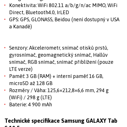
Konektivita: WiFi 802.11 a/b/g/n/ac MIMO, WiFi
Direct, Bluetooth4.0, IrLED
GPS: GPS, GLONASS, Beidou (není dostupný v USA
a Kanadě)
Senzory: Akcelerometr, snímač otisků prstů,
gyrosnímač, geomagnetický snímač, Hallův
snímač, RGB snímač, snímač přiblížení (pouze
LTE verze)
Paměť: 3 GB (RAM) + interní paměť 16 GB,
microSD až 128 GB
Rozměry / Váha: 125,6×212,8×6,6 mm, 294 g
(WiFi) / 298 g (LTE)
Baterie: 4 900 mAh
Technické specifikace Samsung GALAXY Tab