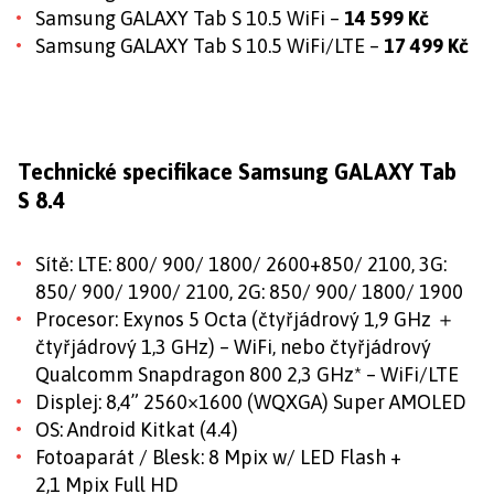
Samsung GALAXY Tab S 10.5 WiFi –
14 599 Kč
Samsung GALAXY Tab S 10.5 WiFi/LTE –
17 499 Kč
Technické specifikace Samsung GALAXY Tab
S 8.4
Sítě: LTE: 800/ 900/ 1800/ 2600+850/ 2100, 3G:
850/ 900/ 1900/ 2100, 2G: 850/ 900/ 1800/ 1900
Procesor: Exynos 5 Octa (čtyřjádrový 1,9 GHz ＋
čtyřjádrový 1,3 GHz) – WiFi, nebo čtyřjádrový
Qualcomm Snapdragon 800 2,3 GHz* – WiFi/LTE
Displej: 8,4” 2560×1600 (WQXGA) Super AMOLED
OS: Android Kitkat (4.4)
Fotoaparát / Blesk: 8 Mpix w/ LED Flash +
2,1 Mpix Full HD