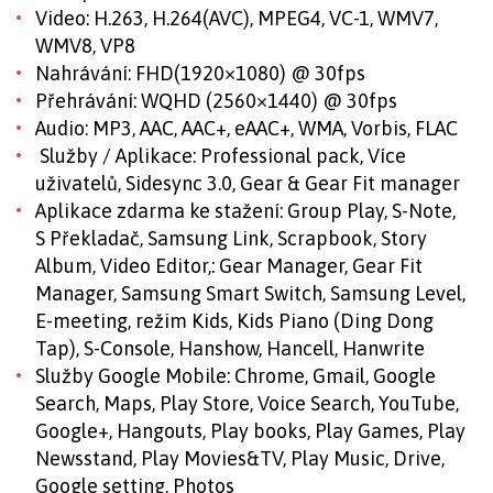
Video: H.263, H.264(AVC), MPEG4, VC-1, WMV7,
WMV8, VP8
Nahrávání: FHD(1920×1080) @ 30fps
Přehrávání: WQHD (2560×1440) @ 30fps
Audio: MP3, AAC, AAC+, eAAC+, WMA, Vorbis, FLAC
Služby / Aplikace: Professional pack, Více
uživatelů, Sidesync 3.0, Gear & Gear Fit manager
Aplikace zdarma ke stažení: Group Play, S-Note,
S Překladač, Samsung Link, Scrapbook, Story
Album, Video Editor,: Gear Manager, Gear Fit
Manager, Samsung Smart Switch, Samsung Level,
E-meeting, režim Kids, Kids Piano (Ding Dong
Tap), S-Console, Hanshow, Hancell, Hanwrite
Služby Google Mobile: Chrome, Gmail, Google
Search, Maps, Play Store, Voice Search, YouTube,
Google+, Hangouts, Play books, Play Games, Play
Newsstand, Play Movies&TV, Play Music, Drive,
Google setting, Photos