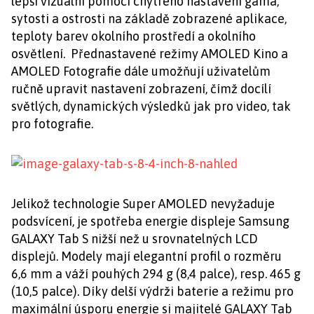
lepší vizuální pomocí chytrého nastavení gama,
sytosti a ostrosti na základě zobrazené aplikace,
teploty barev okolního prostředí a okolního
osvětlení. Přednastavené režimy AMOLED Kino a
AMOLED Fotografie dále umožňují uživatelům
ručně upravit nastavení zobrazení, čímž docílí
světlých, dynamických výsledků jak pro video, tak
pro fotografie.
Jelikož technologie Super AMOLED nevyžaduje
podsvícení, je spotřeba energie displeje Samsung
GALAXY Tab S nižší než u srovnatelných LCD
displejů. Modely mají elegantní profil o rozměru
6,6 mm a váží pouhých 294 g (8,4 palce), resp. 465 g
(10,5 palce). Díky delší výdrži baterie a režimu pro
maximální úsporu energie si majitelé GALAXY Tab