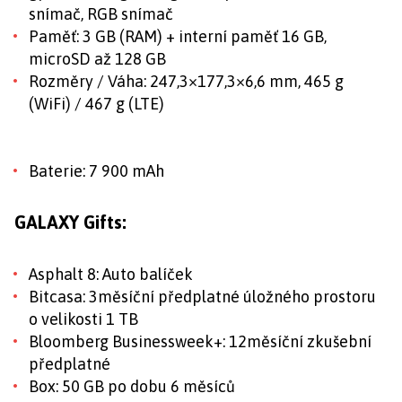
snímač, RGB snímač
Paměť: 3 GB (RAM) + interní paměť 16 GB,
microSD až 128 GB
Rozměry / Váha: 247,3×177,3×6,6 mm, 465 g
(WiFi) / 467 g (LTE)
Baterie: 7 900 mAh
GALAXY Gifts:
Asphalt 8: Auto balíček
Bitcasa: 3měsíční předplatné úložného prostoru
o velikosti 1 TB
Bloomberg Businessweek+: 12měsíční zkušební
předplatné
Box: 50 GB po dobu 6 měsíců