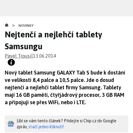
Přejít
k
hlavnímu
>
obsahu
NOVINKY
Nejtenčí a nejlehčí tablety
Samsungu
Pavel Trousil
13.06.2014
Nový tablet Samsung GALAXY Tab S bude k dostání
ve velikosti 8,4 palce a 10,5 palce. Jde o dosud
nejtenčí a nejlehčí tablet firmy Samsung. Tablety
mají 16 GB paměti, čtyřjádrový procesor, 3 GB RAM
a připojují se přes WiFi, nebo i LTE.
Líbí se vám tento článek? Přidejte si Chip.cz do Google
zpráv,
stačí jedno kliknutí!