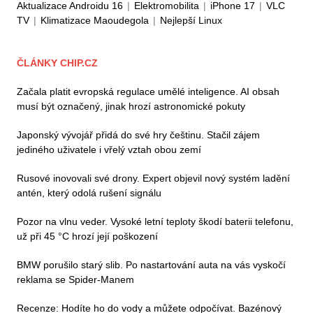
Aktualizace Androidu 16
|
Elektromobilita
|
iPhone 17
|
VLC
TV
|
Klimatizace Maoudegola
|
Nejlepší Linux
ČLÁNKY CHIP.CZ
Začala platit evropská regulace umělé inteligence. AI obsah
musí být označený, jinak hrozí astronomické pokuty
Japonský vývojář přidá do své hry češtinu. Stačil zájem
jediného uživatele i vřelý vztah obou zemí
Rusové inovovali své drony. Expert objevil nový systém ladění
antén, který odolá rušení signálu
Pozor na vlnu veder. Vysoké letní teploty škodí baterii telefonu,
už při 45 °C hrozí její poškození
BMW porušilo starý slib. Po nastartování auta na vás vyskočí
reklama se Spider-Manem
Recenze: Hodíte ho do vody a můžete odpočívat. Bazénový