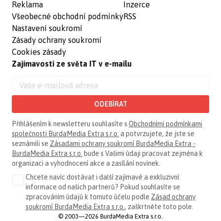
Reklama
Inzerce
Všeobecné obchodní podmínky
RSS
Nastavení soukromí
Zásady ochrany soukromí
Cookies zásady
Zajímavosti ze světa IT v e-mailu
ODEBÍRAT
Přihlášením k newsletteru souhlasíte s
Obchodními podmínkami
společnosti BurdaMedia Extra s.r.o.
a potvrzujete, že jste se
seznámili se
Zásadami ochrany soukromí BurdaMedia Extra -
BurdaMedia Extra s.r.o.
bude s Vašimi údaji pracovat zejména k
organizaci a vyhodnocení akce a zasílání novinek.
Chcete navíc dostávat i další zajímavé a exkluzivní
informace od našich partnerů? Pokud souhlasíte se
zpracováním údajů k tomuto účelu podle
Zásad ochrany
soukromí BurdaMedia Extra s.r.o.
, zaškrtněte toto pole.
© 2003—2026 BurdaMedia Extra s.r.o.