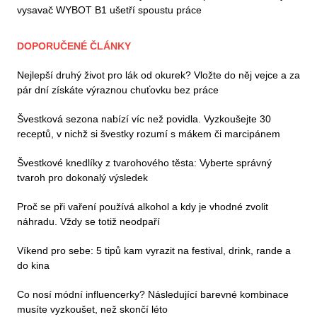
vysavač WYBOT B1 ušetří spoustu práce
DOPORUČENÉ ČLÁNKY
Nejlepší druhý život pro lák od okurek? Vložte do něj vejce a za
pár dní získáte výraznou chuťovku bez práce
Švestková sezona nabízí víc než povidla. Vyzkoušejte 30
receptů, v nichž si švestky rozumí s mákem či marcipánem
Švestkové knedlíky z tvarohového těsta: Vyberte správný
tvaroh pro dokonalý výsledek
Proč se při vaření používá alkohol a kdy je vhodné zvolit
náhradu. Vždy se totiž neodpaří
Víkend pro sebe: 5 tipů kam vyrazit na festival, drink, rande a
do kina
Co nosí módní influencerky? Následující barevné kombinace
musíte vyzkoušet, než skončí léto