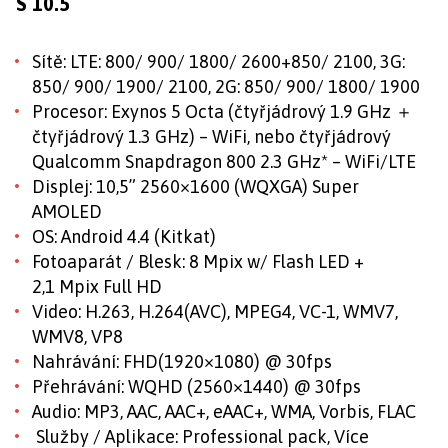
S 10.5
Sítě: LTE: 800/ 900/ 1800/ 2600+850/ 2100, 3G:
850/ 900/ 1900/ 2100, 2G: 850/ 900/ 1800/ 1900
Procesor: Exynos 5 Octa (čtyřjádrový 1.9 GHz ＋
čtyřjádrový 1.3 GHz) – WiFi, nebo čtyřjádrový
Qualcomm Snapdragon 800 2.3 GHz* – WiFi/LTE
Displej: 10,5” 2560×1600 (WQXGA) Super
AMOLED
OS: Android 4.4 (Kitkat)
Fotoaparát / Blesk: 8 Mpix w/ Flash LED +
2,1 Mpix Full HD
Video: H.263, H.264(AVC), MPEG4, VC-1, WMV7,
WMV8, VP8
Nahrávání: FHD(1920×1080) @ 30fps
Přehrávání: WQHD (2560×1440) @ 30fps
Audio: MP3, AAC, AAC+, eAAC+, WMA, Vorbis, FLAC
Služby / Aplikace: Professional pack, Více