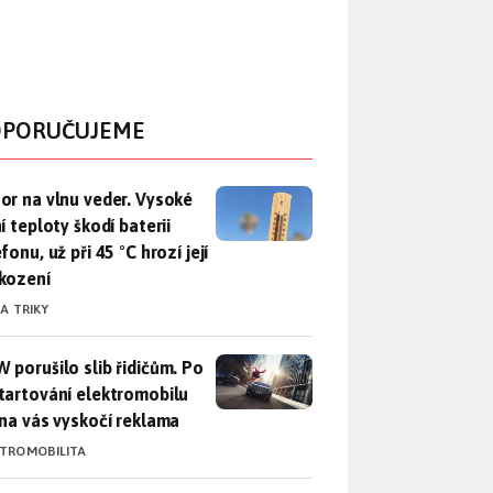
PORUČUJEME
r na vlnu veder. Vysoké letní teploty škodí baterii telefonu, už
or na vlnu veder. Vysoké
í teploty škodí baterii
fonu, už při 45 °C hrozí její
kození
 A TRIKY
 porušilo slib řidičům. Po nastartování elektromobilu iX3 na 
 porušilo slib řidičům. Po
tartování elektromobilu
 na vás vyskočí reklama
KTROMOBILITA