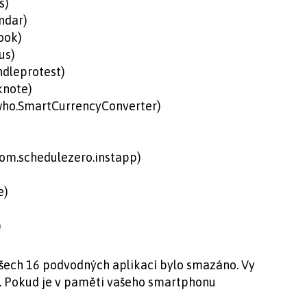
s)
dar)
ook)
us)
dleprotest)
knote)
who.SmartCurrencyConverter)
om.schedulezero.instapp)
e)
)
všech 16 podvodných aplikací bylo smazáno. Vy
u. Pokud je v paměti vašeho smartphonu