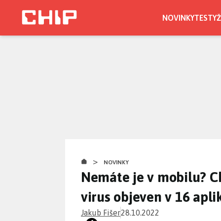
Přejít
k
NOVINKY
TESTY
Ž
hlavnímu
obsahu
>
NOVINKY
Nemáte je v mobilu? Ch
virus objeven v 16 apli
Jakub Fišer
28.10.2022