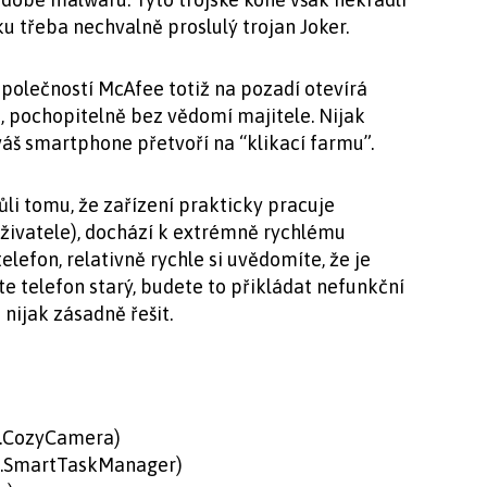
u třeba nechvalně proslulý trojan Joker.
polečností McAfee totiž na pozadí otevírá
i, pochopitelně bez vědomí majitele. Nijak
váš smartphone přetvoří na “klikací farmu”.
vůli tomu, že zařízení prakticky pracuje
uživatele), dochází k extrémně rychlému
elefon, relativně rychle si uvědomíte, že je
 telefon starý, budete to přikládat nefunkční
nijak zásadně řešit.
r.CozyCamera)
s.SmartTaskManager)