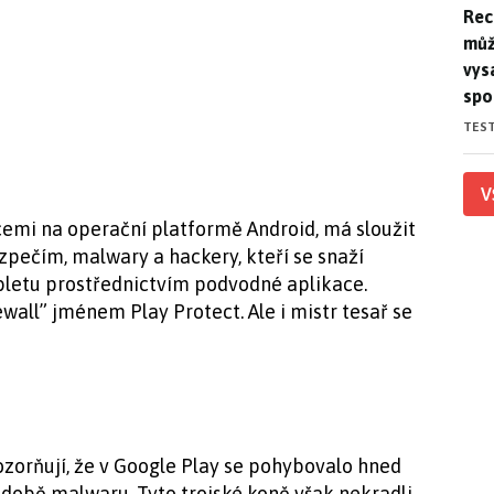
Rec
Rec
můž
vys
spo
TES
V
cemi na operační platformě Android, má sloužit
zpečím, malwary a hackery, kteří se snaží
bletu prostřednictvím podvodné aplikace.
ewall” jménem Play Protect. Ale i mistr tesař se
zorňují, že v Google Play se pohybovalo hned
odobě malwaru. Tyto trojské koně však nekradli