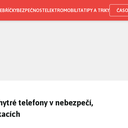
EBŘÍČKY
BEZPEČNOST
ELEKTROMOBILITA
TIPY A TRIKY
ČASO
ytré telefony v nebezpečí,
kacích