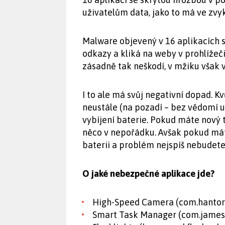
uživatelům data, jako to má ve zvyk
Malware objevený v 16 aplikacích s
odkazy a kliká na weby v prohlížeč
zásadně tak neškodí, v mžiku však 
I to ale má svůj negativní dopad. K
neustále (na pozadí – bez vědomí 
vybíjení baterie. Pokud máte nový t
něco v nepořádku. Avšak pokud máte
baterii a problém nejspíš nebudete 
O jaké nebezpečné aplikace jde?
High-Speed Camera (com.hanto
Smart Task Manager (com.jame