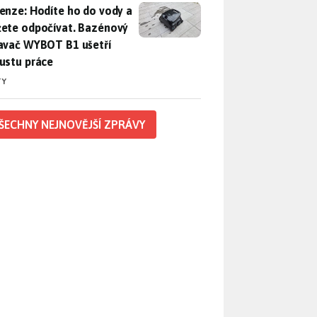
enze: Hodíte ho do vody a můžete odpočívat. Bazénový vysava
enze: Hodíte ho do vody a
ete odpočívat. Bazénový
avač WYBOT B1 ušetří
ustu práce
TY
ŠECHNY NEJNOVĚJŠÍ ZPRÁVY