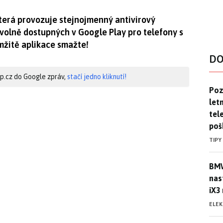
terá provozuje stejnojmenný antivirový
í volně dostupných v Google Play pro telefony s
mžitě aplikace smažte!
DO
hip.cz do Google zpráv,
stačí jedno kliknutí!
Pozo
Poz
letn
tele
poš
TIPY
BMW
BMW
nas
iX3
ELE