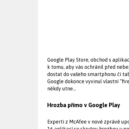
Google Play Store, obchod s aplika
k tomu, aby vás ochránil před nebe
dostat do vašeho smartphonu či ta
Google dokonce vyvinul vlastní “fir
někdy utne…
Hrozba přímo v Google Play
Experti z McAfee v nové zprávě upo
16 aplikací se skrytou hrozbou v p