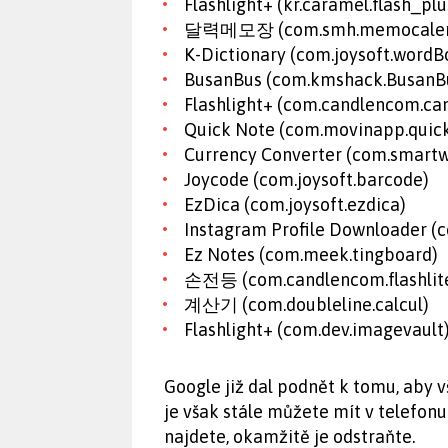
Flashlight+ (kr.caramel.flash_plu
달력메모장 (com.smh.memocalen
K-Dictionary (com.joysoft.wordB
BusanBus (com.kmshack.BusanB
Flashlight+ (com.candlencom.can
Quick Note (com.movinapp.quic
Currency Converter (com.smart
Joycode (com.joysoft.barcode)
EzDica (com.joysoft.ezdica)
Instagram Profile Downloader (c
Ez Notes (com.meek.tingboard)
손전등 (com.candlencom.flashlit
계산기 (com.doubleline.calcul)
Flashlight+ (com.dev.imagevault
Google již dal podnět k tomu, aby 
je však stále můžete mít v telefon
najdete, okamžitě je odstraňte.