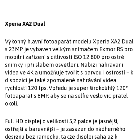
Xperia XA2 Dual
Výkonný hlavní fotoaparát modelu Xperia XA2 Dual
s 23MP je vybaven velkým snímačem Exmor RS pro
mobilní zařízení s citlivostí ISO 12 800 pro ostré
snímky i při slabém osvětlení. Nabízí nahrávání
videa ve 4K a umožňuje tvořit s barvou i ostrostí – k
dispozici je také zpomalené nahrávání videa
rychlostí 120 fps. Vpředu je super širokoúhlý 120°
fotoaparát s 8MP, aby se na selfie vešlo víc přátel i
okolí.
Full HD displej o velikosti 5,2 palce je jasnější,
ostřejší a barevnější – je zasazen do nádherného
designu bez rámečku, takže displej sahá až k