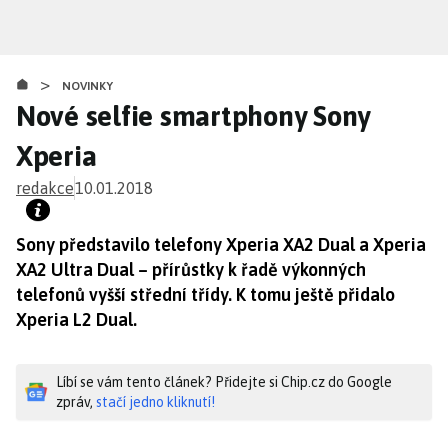
Přejít
k
hlavnímu
>
obsahu
NOVINKY
Nové selfie smartphony Sony
Xperia
redakce
10.01.2018
Sony představilo telefony Xperia XA2 Dual a Xperia
XA2 Ultra Dual – přírůstky k řadě výkonných
telefonů vyšší střední třídy. K tomu ještě přidalo
Xperia L2 Dual.
Líbí se vám tento článek? Přidejte si Chip.cz do Google
zpráv,
stačí jedno kliknutí!