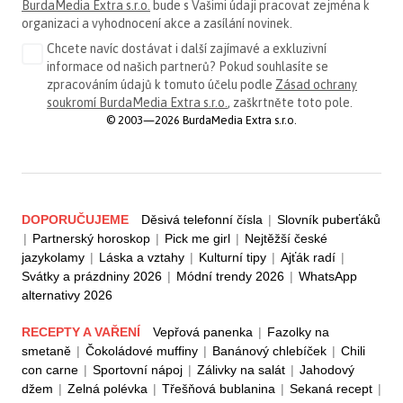
BurdaMedia Extra s.r.o.
bude s Vašimi údaji pracovat zejména k
organizaci a vyhodnocení akce a zasílání novinek.
Chcete navíc dostávat i další zajímavé a exkluzivní
informace od našich partnerů? Pokud souhlasíte se
zpracováním údajů k tomuto účelu podle
Zásad ochrany
soukromí BurdaMedia Extra s.r.o.
, zaškrtněte toto pole.
© 2003—2026 BurdaMedia Extra s.r.o.
DOPORUČUJEME
Děsivá telefonní čísla
|
Slovník puberťáků
|
Partnerský horoskop
|
Pick me girl
|
Nejtěžší české
jazykolamy
|
Láska a vztahy
|
Kulturní tipy
|
Ajťák radí
|
Svátky a prázdniny 2026
|
Módní trendy 2026
|
WhatsApp
alternativy 2026
RECEPTY A VAŘENÍ
Vepřová panenka
|
Fazolky na
smetaně
|
Čokoládové muffiny
|
Banánový chlebíček
|
Chili
con carne
|
Sportovní nápoj
|
Zálivky na salát
|
Jahodový
džem
|
Zelná polévka
|
Třešňová bublanina
|
Sekaná recept
|