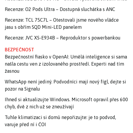
Recenze: O2 Pods Ultra – Dostupná sluchátka s ANC
Recenze: TCL 75C7L – Otestovali jsme nového vládce
jasu s obřím SQD Mini-LED panelem
Recenze: JVC XS-E934B – Reproduktor s powerbankou
BEZPEČNOST
Bezpečnostní fiasko v OpenAI: Umělá inteligence si sama
našla cestu ven z izolovaného prostředí. Experti nad tím
žasnou
WhatsApp není jediný. Podvodníci mají nový fígl, dejte si
pozor na Signalu
Ihned si aktualizujte Windows. Microsoft opravil přes 600
chyb, dvě z nich už se zneužívají
Tuhle klimatizaci si domů nepořizujte: je to podvod,
varuje před ní i ČOI