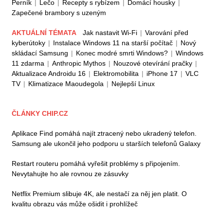
Perník
|
Lečo
|
Recepty s rybízem
|
Domácí housky
|
Zapečené brambory s uzeným
AKTUÁLNÍ TÉMATA
Jak nastavit Wi-Fi
|
Varování před
kyberútoky
|
Instalace Windows 11 na starší počítač
|
Nový
skládací Samsung
|
Konec modré smrti Windows?
|
Windows
11 zdarma
|
Anthropic Mythos
|
Nouzové otevírání pračky
|
Aktualizace Androidu 16
|
Elektromobilita
|
iPhone 17
|
VLC
TV
|
Klimatizace Maoudegola
|
Nejlepší Linux
ČLÁNKY CHIP.CZ
Aplikace Find pomáhá najít ztracený nebo ukradený telefon.
Samsung ale ukončil jeho podporu u starších telefonů Galaxy
Restart routeru pomáhá vyřešit problémy s připojením.
Nevytahujte ho ale rovnou ze zásuvky
Netflix Premium slibuje 4K, ale nestačí za něj jen platit. O
kvalitu obrazu vás může ošidit i prohlížeč