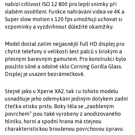
nabízí citlivost ISO 12 800 pro lepší snímky při
slabém osvětlení. Funkce nahrávání videa ve 4K a
Super slow motion s 120 fps umožňují uchovat si
vzpomínky a vyzdvihnout důležité okamžiky.
Model dostal zatím nejjasnější Full HD displej pro
chytré telefony o velikosti šest palců s širokým a
přesným barevným gamutem. Pro konstrukci bylo
použito silné a odolné sklo Corning Gorilla Glass.
Displej je usazen bezrámečkově.
Stejně jako u Xperie XA2, tak i u tohoto modelu
usnadňuje jeho odemykání jediným dotykem zadní
čtečka otisku prstu. Boky těla se „zaobleným
povrchem“ jsou také vyrobeny z anodizovaného
hliníku, horní a spodní hrana má stejnou
charakteristickou broušenou povrchovou úpravu.