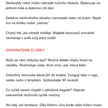
Neobvyklý robot může nahradit nočního hlídače. Balancuje na
jednom kole a dokonce cítí plyn
Detekce nevhodného obsahu rozmazala video se psem. Apple
mu na bříšku našel „nahotu“
Chytrý trik, jak odradit zloděje: Majitelé karavanů schválně
nechávají v autě svůj starý mobil
DOPORUČENÉ ČLÁNKY
Rýže se vám vždycky lepí? Možná děláte chybu hned na
začátku. Rozhoduje voda, druh zrna i pár minut klidu
Ostružiny nemusíte dávat jen do koláče: Fungují také v ragú,
salátu nebo s fenyklem. Vyzkoušejte 30 receptů
Co určitě nesmí chybět v obložené bagetě? Objevte
nekonečné možnosti rychlé svačiny
Ani olej, ani smetana: Díky bílému vínu bude vaše kuřecí maso