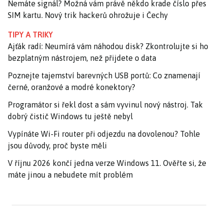
Nemáte signál? Možná vám právě někdo krade číslo přes
SIM kartu. Nový trik hackerů ohrožuje i Čechy
TIPY A TRIKY
Ajťák radí: Neumírá vám náhodou disk? Zkontrolujte si ho
bezplatným nástrojem, než přijdete o data
Poznejte tajemství barevných USB portů: Co znamenají
černé, oranžové a modré konektory?
Programátor si řekl dost a sám vyvinul nový nástroj. Tak
dobrý čistič Windows tu ještě nebyl
Vypínáte Wi-Fi router při odjezdu na dovolenou? Tohle
jsou důvody, proč byste měli
V říjnu 2026 končí jedna verze Windows 11. Ověřte si, že
máte jinou a nebudete mít problém