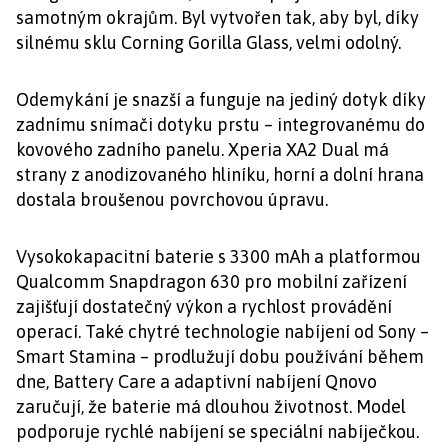
samotným okrajům. Byl vytvořen tak, aby byl, díky
silnému sklu Corning Gorilla Glass, velmi odolný.
Odemykání je snazší a funguje na jediný dotyk díky
zadnímu snímači dotyku prstu – integrovanému do
kovového zadního panelu. Xperia XA2 Dual má
strany z anodizovaného hliníku, horní a dolní hrana
dostala broušenou povrchovou úpravu.
Vysokokapacitní baterie s 3300 mAh a platformou
Qualcomm Snapdragon 630 pro mobilní zařízení
zajišťují dostatečný výkon a rychlost provádění
operací. Také chytré technologie nabíjení od Sony –
Smart Stamina – prodlužují dobu používání během
dne, Battery Care a adaptivní nabíjení Qnovo
zaručují, že baterie má dlouhou životnost. Model
podporuje rychlé nabíjení se speciální nabíječkou.