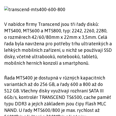
V nabídce firmy Transcend jsou tři řady disků:
MTS400, MTS600 a MTS800, typ: 2242, 2260, 2280,
o rozměrech 42/60/80mm x 22mm x 3,5mm. Celá
řada byla navržena pro potřeby trhu ultratenkých a
lehkých mobilních zařízení, u nichž se používají SSD
disky, včetně ultrabooků, notebooků, tabletů,
mobilních herních konzolí a smartphonů.
Řada MTS400 je dostupná v různých kapacitních
variantách až do 256 GB, a řady 600 a 800 až do
512 GB. Všechny disky využívají rozhraní SATA III
6Gb/s, kontrolér TRANSCEND TS6500, cache paměť
typu DDR3 a jejích základem jsou čipy Flash MLC
NAND. U řady MTS600/800 je max. rychlost až