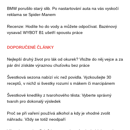
BMW porušilo starý slib. Po nastartování auta na vás vyskočí
reklama se Spider-Manem
Recenze: Hodíte ho do vody a můžete odpočívat. Bazénový
vysavač WYBOT B1 ušetří spoustu práce
DOPORUČENÉ ČLÁNKY
Nejlepší druhý život pro lák od okurek? Vložte do něj vejce a za
pár dní získáte výraznou chuťovku bez práce
Švestková sezona nabízí víc než povidla. Vyzkoušejte 30
receptů, v nichž si švestky rozumí s mákem či marcipánem
Švestkové knedlíky z tvarohového těsta: Vyberte správný
tvaroh pro dokonalý výsledek
Proč se při vaření používá alkohol a kdy je vhodné zvolit
náhradu. Vždy se totiž neodpaří