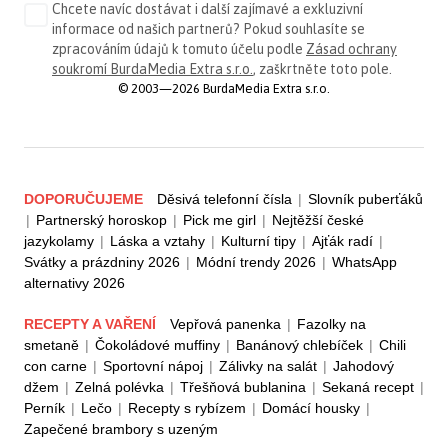
Chcete navíc dostávat i další zajímavé a exkluzivní
informace od našich partnerů? Pokud souhlasíte se
zpracováním údajů k tomuto účelu podle
Zásad ochrany
soukromí BurdaMedia Extra s.r.o.
, zaškrtněte toto pole.
© 2003—2026 BurdaMedia Extra s.r.o.
DOPORUČUJEME
Děsivá telefonní čísla
|
Slovník puberťáků
|
Partnerský horoskop
|
Pick me girl
|
Nejtěžší české
jazykolamy
|
Láska a vztahy
|
Kulturní tipy
|
Ajťák radí
|
Svátky a prázdniny 2026
|
Módní trendy 2026
|
WhatsApp
alternativy 2026
RECEPTY A VAŘENÍ
Vepřová panenka
|
Fazolky na
smetaně
|
Čokoládové muffiny
|
Banánový chlebíček
|
Chili
con carne
|
Sportovní nápoj
|
Zálivky na salát
|
Jahodový
džem
|
Zelná polévka
|
Třešňová bublanina
|
Sekaná recept
|
Perník
|
Lečo
|
Recepty s rybízem
|
Domácí housky
|
Zapečené brambory s uzeným