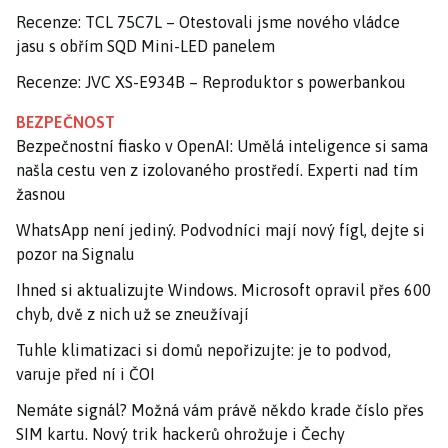
Recenze: TCL 75C7L – Otestovali jsme nového vládce
jasu s obřím SQD Mini-LED panelem
Recenze: JVC XS-E934B – Reproduktor s powerbankou
BEZPEČNOST
Bezpečnostní fiasko v OpenAI: Umělá inteligence si sama
našla cestu ven z izolovaného prostředí. Experti nad tím
žasnou
WhatsApp není jediný. Podvodníci mají nový fígl, dejte si
pozor na Signalu
Ihned si aktualizujte Windows. Microsoft opravil přes 600
chyb, dvě z nich už se zneužívají
Tuhle klimatizaci si domů nepořizujte: je to podvod,
varuje před ní i ČOI
Nemáte signál? Možná vám právě někdo krade číslo přes
SIM kartu. Nový trik hackerů ohrožuje i Čechy