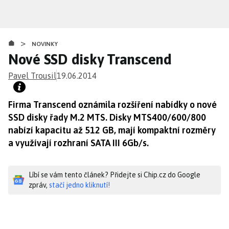
Přejít
k
hlavnímu
>
obsahu
NOVINKY
Nové SSD disky Transcend
Pavel Trousil
19.06.2014
Firma Transcend oznámila rozšíření nabídky o nové
SSD disky řady M.2 MTS. Disky MTS400/600/800
nabízí kapacitu až 512 GB, mají kompaktní rozměry
a využívají rozhraní SATA III 6Gb/s.
Líbí se vám tento článek? Přidejte si Chip.cz do Google
zpráv,
stačí jedno kliknutí!