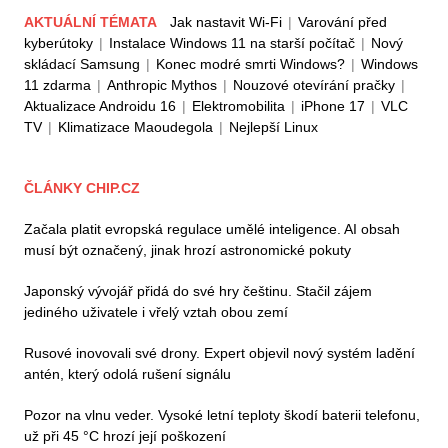
AKTUÁLNÍ TÉMATA
Jak nastavit Wi-Fi
|
Varování před
kyberútoky
|
Instalace Windows 11 na starší počítač
|
Nový
skládací Samsung
|
Konec modré smrti Windows?
|
Windows
11 zdarma
|
Anthropic Mythos
|
Nouzové otevírání pračky
|
Aktualizace Androidu 16
|
Elektromobilita
|
iPhone 17
|
VLC
TV
|
Klimatizace Maoudegola
|
Nejlepší Linux
ČLÁNKY CHIP.CZ
Začala platit evropská regulace umělé inteligence. AI obsah
musí být označený, jinak hrozí astronomické pokuty
Japonský vývojář přidá do své hry češtinu. Stačil zájem
jediného uživatele i vřelý vztah obou zemí
Rusové inovovali své drony. Expert objevil nový systém ladění
antén, který odolá rušení signálu
Pozor na vlnu veder. Vysoké letní teploty škodí baterii telefonu,
už při 45 °C hrozí její poškození