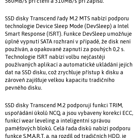
560MB/s při čtení a 310MB/s při zápisu.
SSD disky Transcend řady M.2 MTS nabízí podporu
technologie Device Sleep Mode (DevSleep) a Intel
Smart Response (ISRT). Funkce DevSleep umožňuje
úplné vypnutí SATA rozhraní v případě, že disk není
používán, a opakované zapnutí za pouhých 0,2 s.
Technologie ISRT nabízí volbu nejčastěji
používaných aplikací a automatické ukládání jejích
dat na SSD disku, což zrychluje přístup k disku a
zároveň zajišťuje velkou kapacitu tradičního
pevného disku.
SSD disky Transcend M.2 podporují funkci TRIM,
uspořádání úkolů NCQ, a jsou vybaveny korekcí ECC,
funkcí wear leveling a inteligentní správou
paměťových bloků. Celá řada disků nabízí podporu
funkce S.M.A.R.T. a, na rozdíl od tradičních HDD, je