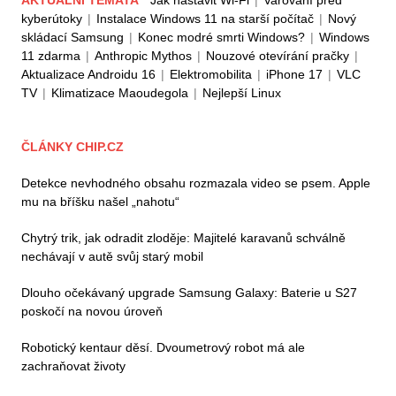
kyberútoky
|
Instalace Windows 11 na starší počítač
|
Nový
skládací Samsung
|
Konec modré smrti Windows?
|
Windows
11 zdarma
|
Anthropic Mythos
|
Nouzové otevírání pračky
|
Aktualizace Androidu 16
|
Elektromobilita
|
iPhone 17
|
VLC
TV
|
Klimatizace Maoudegola
|
Nejlepší Linux
ČLÁNKY CHIP.CZ
Detekce nevhodného obsahu rozmazala video se psem. Apple
mu na bříšku našel „nahotu“
Chytrý trik, jak odradit zloděje: Majitelé karavanů schválně
nechávají v autě svůj starý mobil
Dlouho očekávaný upgrade Samsung Galaxy: Baterie u S27
poskočí na novou úroveň
Robotický kentaur děsí. Dvoumetrový robot má ale
zachraňovat životy