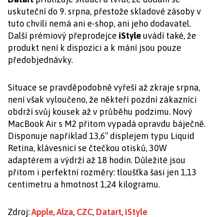
uskuteční do 9. srpna, přestože skladové zásoby v
tuto chvíli nemá ani e-shop, ani jeho dodavatel.
Další prémiový přeprodejce
iStyle
uvádí také, že
produkt není k dispozici a k mání jsou pouze
předobjednávky.
Situace se pravděpodobně vyřeší až zkraje srpna,
není však vyloučeno, že někteří pozdní zákazníci
obdrží svůj kousek až v průběhu podzimu. Nový
MacBook Air s M2 přitom vypadá opravdu báječně.
Disponuje například 13,6″ displejem typu Liquid
Retina, klávesnicí se čtečkou otisků, 30W
adaptérem a výdrží až 18 hodin. Důležité jsou
přitom i perfektní rozměry: tloušťka šasi jen 1,13
centimetru a hmotnost 1,24 kilogramu.
Zdroj:
Apple
,
Alza
,
CZC
,
Datart
,
iStyle