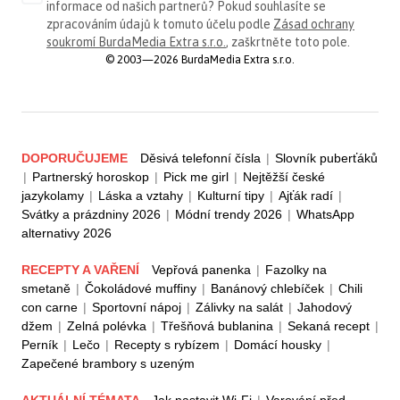
informace od našich partnerů? Pokud souhlasíte se
zpracováním údajů k tomuto účelu podle
Zásad ochrany
soukromí BurdaMedia Extra s.r.o.
, zaškrtněte toto pole.
© 2003—2026 BurdaMedia Extra s.r.o.
DOPORUČUJEME
Děsivá telefonní čísla
|
Slovník puberťáků
|
Partnerský horoskop
|
Pick me girl
|
Nejtěžší české
jazykolamy
|
Láska a vztahy
|
Kulturní tipy
|
Ajťák radí
|
Svátky a prázdniny 2026
|
Módní trendy 2026
|
WhatsApp
alternativy 2026
RECEPTY A VAŘENÍ
Vepřová panenka
|
Fazolky na
smetaně
|
Čokoládové muffiny
|
Banánový chlebíček
|
Chili
con carne
|
Sportovní nápoj
|
Zálivky na salát
|
Jahodový
džem
|
Zelná polévka
|
Třešňová bublanina
|
Sekaná recept
|
Perník
|
Lečo
|
Recepty s rybízem
|
Domácí housky
|
Zapečené brambory s uzeným
AKTUÁLNÍ TÉMATA
Jak nastavit Wi-Fi
|
Varování před