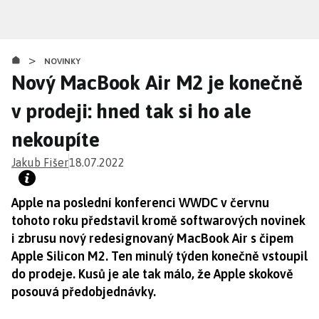
Přejít
k
hlavnímu
>
obsahu
NOVINKY
Nový MacBook Air M2 je konečně
v prodeji: hned tak si ho ale
nekoupíte
Jakub Fišer
18.07.2022
Apple na poslední konferenci WWDC v červnu
tohoto roku představil kromě softwarových novinek
i zbrusu nový redesignovaný MacBook Air s čipem
Apple Silicon M2. Ten minulý týden konečně vstoupil
do prodeje. Kusů je ale tak málo, že Apple skokově
posouvá předobjednávky.