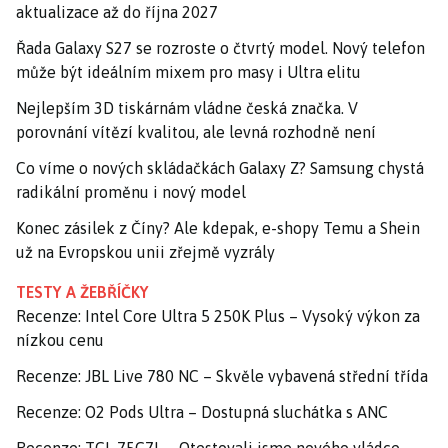
aktualizace až do října 2027
Řada Galaxy S27 se rozroste o čtvrtý model. Nový telefon
může být ideálním mixem pro masy i Ultra elitu
Nejlepším 3D tiskárnám vládne česká značka. V
porovnání vítězí kvalitou, ale levná rozhodně není
Co víme o nových skládačkách Galaxy Z? Samsung chystá
radikální proměnu i nový model
Konec zásilek z Číny? Ale kdepak, e-shopy Temu a Shein
už na Evropskou unii zřejmě vyzrály
TESTY A ŽEBŘÍČKY
Recenze: Intel Core Ultra 5 250K Plus – Vysoký výkon za
nízkou cenu
Recenze: JBL Live 780 NC – Skvěle vybavená střední třída
Recenze: O2 Pods Ultra – Dostupná sluchátka s ANC
Recenze: TCL 75C7L – Otestovali jsme nového vládce