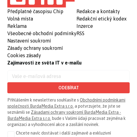
Předplatné časopisu Chip
Redakce a kontakty
Volná místa
Redakční etický kodex
Reklama
Inzerce
Všeobecné obchodní podmínky
RSS
Nastavení soukromí
Zásady ochrany soukromí
Cookies zásady
Zajímavosti ze světa IT v e-mailu
ODEBÍRAT
Přihlášením k newsletteru souhlasíte s
Obchodními podmínkami
společnosti BurdaMedia Extra s.r.o.
a potvrzujete, že jste se
seznámili se
Zásadami ochrany soukromí BurdaMedia Extra -
BurdaMedia Extra s.r.o.
bude s Vašimi údaji pracovat zejména k
organizaci a vyhodnocení akce a zasílání novinek.
Chcete navíc dostávat i další zajímavé a exkluzivní