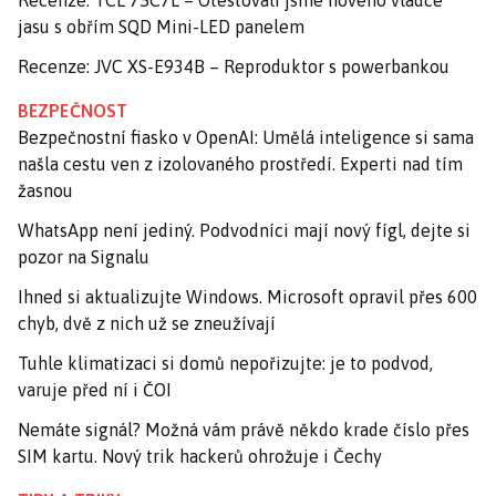
jasu s obřím SQD Mini-LED panelem
Recenze: JVC XS-E934B – Reproduktor s powerbankou
BEZPEČNOST
Bezpečnostní fiasko v OpenAI: Umělá inteligence si sama
našla cestu ven z izolovaného prostředí. Experti nad tím
žasnou
WhatsApp není jediný. Podvodníci mají nový fígl, dejte si
pozor na Signalu
Ihned si aktualizujte Windows. Microsoft opravil přes 600
chyb, dvě z nich už se zneužívají
Tuhle klimatizaci si domů nepořizujte: je to podvod,
varuje před ní i ČOI
Nemáte signál? Možná vám právě někdo krade číslo přes
SIM kartu. Nový trik hackerů ohrožuje i Čechy