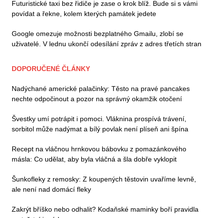
Futuristické taxi bez řidiče je zase o krok blíž. Bude si s vámi
povídat a řekne, kolem kterých památek jedete
Google omezuje možnosti bezplatného Gmailu, zlobí se
uživatelé. V lednu ukončí odesílání zpráv z adres třetích stran
DOPORUČENÉ ČLÁNKY
Nadýchané americké palačinky: Těsto na pravé pancakes
nechte odpočinout a pozor na správný okamžik otočení
Švestky umí potrápit i pomoci. Vláknina prospívá trávení,
sorbitol může nadýmat a bílý povlak není plíseň ani špína
Recept na vláčnou hrnkovou bábovku z pomazánkového
másla: Co udělat, aby byla vláčná a šla dobře vyklopit
Šunkofleky z remosky: Z koupených těstovin uvaříme levně,
ale není nad domácí fleky
Zakrýt bříško nebo odhalit? Kodaňské maminky boří pravidla