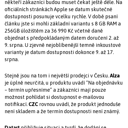
někteří zákazníci budou muset čekat ještě déle. Na
oficiálních stránkách Apple se datum skutečné
dostupnosti posunuje vcelku rychle. V době psaní
článku jste si mohli základní variantu s 8 GB RAM a
256GB úložištěm za 36 990 Kč včetně daně
objednat s předpokládaným datem doručení 2. až
9. srpna. U zjevně nejoblíbenější temně inkoustové
varianty je datum dostupnosti dokonce 9. až 17.
srpna.
Stejně jsou na tom i největší prodejci v Česku.
Alza
je úplně neurčitá, u produktu uvádí “Na objednávku
– termín upřesníme” a zákazníci mají pouze
možnost pohlídat si dostupnost e-mailovou
notifikací.
CZC
rovnou uvádí, že produkt jednoduše
není skladem a že termín dostupnosti není známý.
Datart
přibližuje situaci a tvrdí, že dodání se