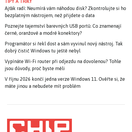
TIPY A TRIKY
Ajťák radí: Neumírá vám náhodou disk? Zkontrolujte si ho
bezplatným nástrojem, než přijdete o data
Poznejte tajemství barevných USB portů: Co znamenají
černé, oranžové a modré konektory?
Programátor si řekl dost a sám vyvinul nový nástroj. Tak
dobrý čistič Windows tu ještě nebyl
Vypínáte Wi-Fi router při odjezdu na dovolenou? Tohle
jsou důvody, proč byste měli
V říjnu 2026 končí jedna verze Windows 11. Ověřte si, že
máte jinou a nebudete mít problém