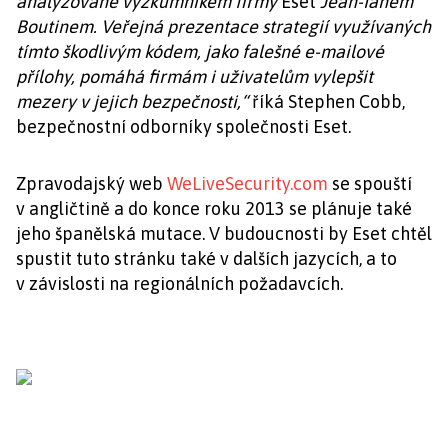
analyzované výzkumníkem firmy
Eset
Jean-Ianem
Boutinem. Veřejná prezentace strategií využívaných
tímto škodlivým kódem, jako falešné e-mailové
přílohy, pomáhá firmám i uživatelům vylepšit
mezery v jejich bezpečnosti
,“
říká Stephen Cobb,
bezpečnostní odborníky společnosti Eset.
Zpravodajský web
WeLiveSecurity.com
se spouští
v angličtině a do konce roku 2013 se plánuje také
jeho španělská mutace. V budoucnosti by Eset chtěl
spustit tuto stránku také v dalších jazycích, a to
v závislosti na regionálních požadavcích.