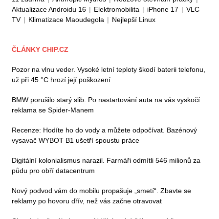
Aktualizace Androidu 16
|
Elektromobilita
|
iPhone 17
|
VLC
TV
|
Klimatizace Maoudegola
|
Nejlepší Linux
ČLÁNKY CHIP.CZ
Pozor na vlnu veder. Vysoké letní teploty škodí baterii telefonu,
už při 45 °C hrozí její poškození
BMW porušilo starý slib. Po nastartování auta na vás vyskočí
reklama se Spider-Manem
Recenze: Hodíte ho do vody a můžete odpočívat. Bazénový
vysavač WYBOT B1 ušetří spoustu práce
Digitální kolonialismus narazil. Farmáři odmítli 546 milionů za
půdu pro obří datacentrum
Nový podvod vám do mobilu propašuje „smetí“. Zbavte se
reklamy po hovoru dřív, než vás začne otravovat