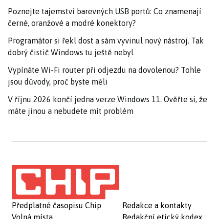
Poznejte tajemství barevných USB portů: Co znamenají
černé, oranžové a modré konektory?
Programátor si řekl dost a sám vyvinul nový nástroj. Tak
dobrý čistič Windows tu ještě nebyl
Vypínáte Wi-Fi router při odjezdu na dovolenou? Tohle
jsou důvody, proč byste měli
V říjnu 2026 končí jedna verze Windows 11. Ověřte si, že
máte jinou a nebudete mít problém
Předplatné časopisu Chip
Redakce a kontakty
Volná místa
Redakční etický kodex