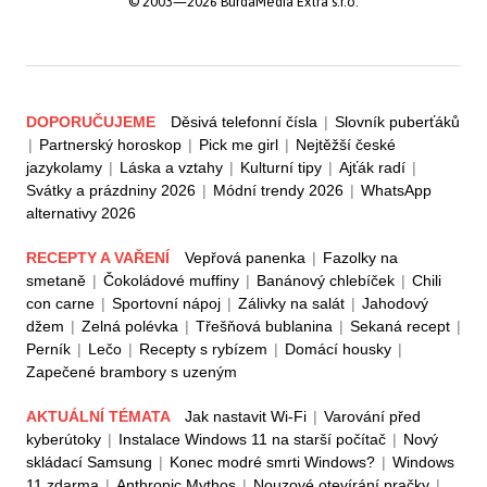
© 2003—2026 BurdaMedia Extra s.r.o.
DOPORUČUJEME
Děsivá telefonní čísla
|
Slovník puberťáků
|
Partnerský horoskop
|
Pick me girl
|
Nejtěžší české
jazykolamy
|
Láska a vztahy
|
Kulturní tipy
|
Ajťák radí
|
Svátky a prázdniny 2026
|
Módní trendy 2026
|
WhatsApp
alternativy 2026
RECEPTY A VAŘENÍ
Vepřová panenka
|
Fazolky na
smetaně
|
Čokoládové muffiny
|
Banánový chlebíček
|
Chili
con carne
|
Sportovní nápoj
|
Zálivky na salát
|
Jahodový
džem
|
Zelná polévka
|
Třešňová bublanina
|
Sekaná recept
|
Perník
|
Lečo
|
Recepty s rybízem
|
Domácí housky
|
Zapečené brambory s uzeným
AKTUÁLNÍ TÉMATA
Jak nastavit Wi-Fi
|
Varování před
kyberútoky
|
Instalace Windows 11 na starší počítač
|
Nový
skládací Samsung
|
Konec modré smrti Windows?
|
Windows
11 zdarma
|
Anthropic Mythos
|
Nouzové otevírání pračky
|