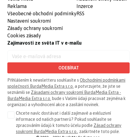
Reklama
Inzerce
Všeobecné obchodní podmínky
RSS
Nastavení soukromí
Zásady ochrany soukromí
Cookies zásady
Zajímavosti ze světa IT v e-mailu
ODEBÍRAT
Přihlášením k newsletteru souhlasíte s
Obchodními podmínkami
společnosti BurdaMedia Extra s.r.o.
a potvrzujete, že jste se
seznámili se
Zásadami ochrany soukromí BurdaMedia Extra -
BurdaMedia Extra s.r.o.
bude s Vašimi údaji pracovat zejména k
organizaci a vyhodnocení akce a zasílání novinek.
Chcete navíc dostávat i další zajímavé a exkluzivní
informace od našich partnerů? Pokud souhlasíte se
zpracováním údajů k tomuto účelu podle
Zásad ochrany
soukromí BurdaMedia Extra s.r.o.
, zaškrtněte toto pole.