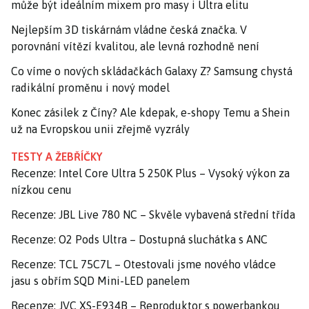
může být ideálním mixem pro masy i Ultra elitu
Nejlepším 3D tiskárnám vládne česká značka. V
porovnání vítězí kvalitou, ale levná rozhodně není
Co víme o nových skládačkách Galaxy Z? Samsung chystá
radikální proměnu i nový model
Konec zásilek z Číny? Ale kdepak, e-shopy Temu a Shein
už na Evropskou unii zřejmě vyzrály
TESTY A ŽEBŘÍČKY
Recenze: Intel Core Ultra 5 250K Plus – Vysoký výkon za
nízkou cenu
Recenze: JBL Live 780 NC – Skvěle vybavená střední třída
Recenze: O2 Pods Ultra – Dostupná sluchátka s ANC
Recenze: TCL 75C7L – Otestovali jsme nového vládce
jasu s obřím SQD Mini-LED panelem
Recenze: JVC XS-E934B – Reproduktor s powerbankou