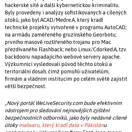
hackerské sítě a další kybernetickou kriminalitu.
Byly provedeny i analýzy sofistikovaných a cílených
útoků, jako byl ACAD/Medre.A, který kradl
technické projekty vytvořené v programu AutoCAD;
na armádu zaměřeného gruzínského Georbotu;
prvního masově rozšířeného trojanu pro Mac
přezdívaného Flashback; nebo Linux/Cdorked.A, tzv.
backdooru napadajícího webové servery apache.
Výzkumníci vysledovali původ těchto útoků a
teritoriální dosah, čímž pomohli uživatelům,
firmám a vládním institucím po celém světě zajistit
větší bezpečnost.
„Nový portál WeLiveSecurity.com bude efektivním
nástrojem pro sledování nejnovějších zjištění
bezpečnostních odborníků, jako byly nedávné cílené
útoky
malwaru, který kradl data v Pákistán
u