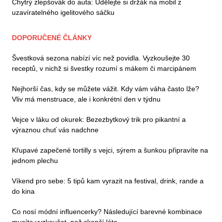
Chytrý zlepšovák do auta: Udělejte si držák na mobil z
uzavíratelného igelitového sáčku
DOPORUČENÉ ČLÁNKY
Švestková sezona nabízí víc než povidla. Vyzkoušejte 30
receptů, v nichž si švestky rozumí s mákem či marcipánem
Nejhorší čas, kdy se můžete vážit. Kdy vám váha často lže?
Vliv má menstruace, ale i konkrétní den v týdnu
Vejce v láku od okurek: Bezezbytkový trik pro pikantní a
výraznou chuť vás nadchne
Křupavé zapečené tortilly s vejci, sýrem a šunkou připravíte na
jednom plechu
Víkend pro sebe: 5 tipů kam vyrazit na festival, drink, rande a
do kina
Co nosí módní influencerky? Následující barevné kombinace
musíte vyzkoušet, než skončí léto