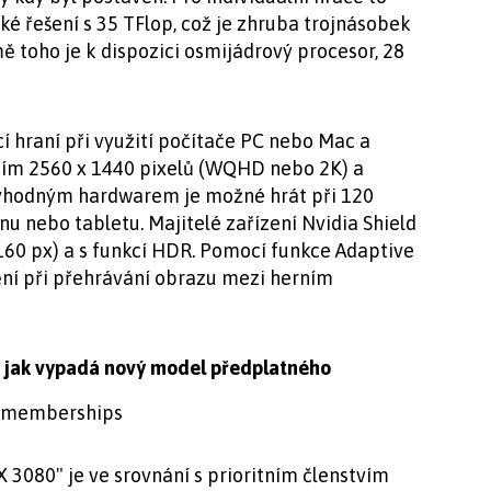
é řešení s 35 TFlop, což je zhruba trojnásobek
ě toho je k dispozici osmijádrový procesor, 28
 hraní při využití počítače PC nebo Mac a
ením 2560 x 1440 pixelů (WQHD nebo 2K) a
 vhodným hardwarem je možné hrát při 120
u nebo tabletu. Majitelé zařízení Nvidia Shield
160 px) a s funkcí HDR. Pomocí funkce Adaptive
ění při přehrávání obrazu mezi herním
 jak vypadá nový model předplatného
3080" je ve srovnání s prioritním členstvím