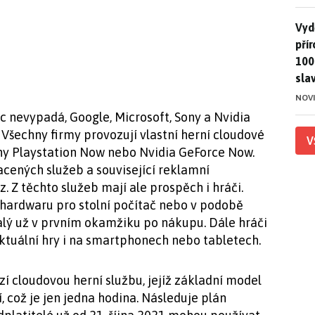
Vydě
Vydě
pří
100
sla
NOV
c nevypadá, Google, Microsoft, Sony a Nvidia
 Všechny firmy provozují vlastní herní cloudové
V
ony Playstation Now nebo Nvidia GeForce Now.
cených služeb a související reklamní
z. Z těchto služeb mají ale prospěch i hráči.
 hardwaru pro stolní počítač nebo v podobě
alý už v prvním okamžiku po nákupu. Dále hráči
tuální hry i na smartphonech nebo tabletech.
 cloudovou herní službu, jejíž základní model
 což je jen jedna hodina. Následuje plán