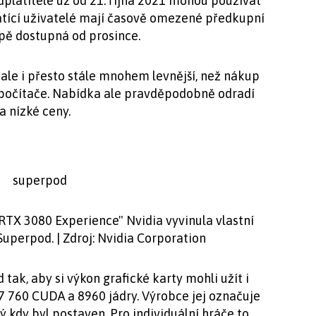
edplatitelé už od 21. října 2021 mohou používat
tící uživatelé mají časově omezené předkupní
pě dostupná od prosince.
, ale i přesto stále mnohem levnější, než nákup
počítače. Nabídka ale pravděpodobně odradí
a nízké ceny.
TX 3080 Experience" Nvidia vyvinula vlastní
uperpod. | Zdroj: Nvidia Corporation
tak, aby si výkon grafické karty mohli užít i
77 760 CUDA a 8960 jádry. Výrobce jej označuje
ý kdy byl postaven. Pro individuální hráče to