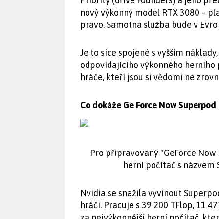
Priority (dříve Founders) a jeho př
nový výkonný model RTX 3080 – pla
právo. Samotná služba bude v Evro
Je to sice spojené s vyšším náklady
odpovídajícího výkonného herního 
hráče, kteří jsou si vědomi ne zrovn
Co dokáže Ge Force Now Superpod
Pro připravovaný "GeForce Now R
herní počítač s názvem S
Nvidia se snažila vyvinout Superpod 
hráči. Pracuje s 39 200 TFlop, 11 4
za nejvýkonnější herní počítač, kter