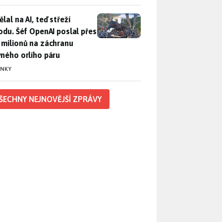
lal na AI, teď střeží přírodu. Šéf OpenAI poslal přes 100 mili
lal na AI, teď střeží
rodu. Šéf OpenAI poslal přes
 milionů na záchranu
vného orlího páru
INKY
ŠECHNY NEJNOVĚJŠÍ ZPRÁVY