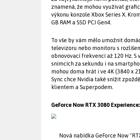
znamená, že mohou využívat grafick
výkonu konzole Xbox Series X. Krom
GB RAM a SSD PCI Gen4.
To vše by vám mělo umožnit domácí
televizoru nebo monitoru s rozliš
obnovovací frekvencí až 120 Hz. S
snímcích za sekundu i na smartphon
mohou doma hrát i ve 4K (3840 x 2
Sync chce Nvidia také snížit zpožd
klientem a Superpodem.
GeForce Now RTX 3080 Experience:
Nová nabídka GeForce Now "RTX 