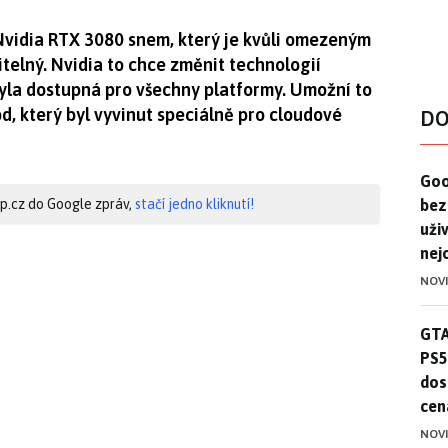
Nvidia RTX 3080 snem, který je kvůli omezeným
elný. Nvidia to chce změnit technologií
byla dostupná pro všechny platformy. Umožní to
 který byl vyvinut speciálně pro cloudové
DO
Goo
Goo
bez
hip.cz do Google zpráv,
stačí jedno kliknutí!
uživ
nej
NOV
GTA
GTA
PS5
dos
cen
NOV