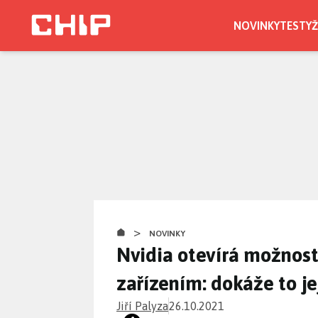
Přejít
k
NOVINKY
TESTY
Ž
hlavnímu
obsahu
>
NOVINKY
Nvidia otevírá možnost
zařízením: dokáže to j
Jiří Palyza
26.10.2021