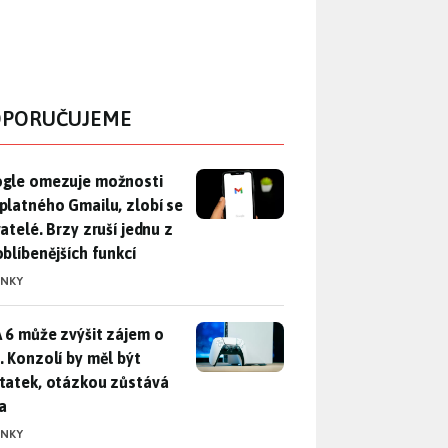
PORUČUJEME
gle omezuje možnosti bezplatného Gmailu, zlobí se uživatelé. 
gle omezuje možnosti
platného Gmailu, zlobí se
atelé. Brzy zruší jednu z
oblíbenějších funkcí
INKY
 6 může zvýšit zájem o PS5. Konzolí by měl být dostatek, otáz
 6 může zvýšit zájem o
. Konzolí by měl být
tatek, otázkou zůstává
a
INKY