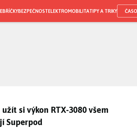
EBŘÍČKY
BEZPEČNOST
ELEKTROMOBILITA
TIPY A TRIKY
ČASO
 užít si výkon RTX-3080 všem
ejí Superpod