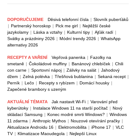
DOPORUČUJEME
Děsivá telefonní čísla
|
Slovník puberťáků
|
Partnerský horoskop
|
Pick me girl
|
Nejtěžší české
jazykolamy
|
Láska a vztahy
|
Kulturní tipy
|
Ajťák radí
|
Svátky a prázdniny 2026
|
Módní trendy 2026
|
WhatsApp
alternativy 2026
RECEPTY A VAŘENÍ
Vepřová panenka
|
Fazolky na
smetaně
|
Čokoládové muffiny
|
Banánový chlebíček
|
Chili
con carne
|
Sportovní nápoj
|
Zálivky na salát
|
Jahodový
džem
|
Zelná polévka
|
Třešňová bublanina
|
Sekaná recept
|
Perník
|
Lečo
|
Recepty s rybízem
|
Domácí housky
|
Zapečené brambory s uzeným
AKTUÁLNÍ TÉMATA
Jak nastavit Wi-Fi
|
Varování před
kyberútoky
|
Instalace Windows 11 na starší počítač
|
Nový
skládací Samsung
|
Konec modré smrti Windows?
|
Windows
11 zdarma
|
Anthropic Mythos
|
Nouzové otevírání pračky
|
Aktualizace Androidu 16
|
Elektromobilita
|
iPhone 17
|
VLC
TV
|
Klimatizace Maoudegola
|
Nejlepší Linux