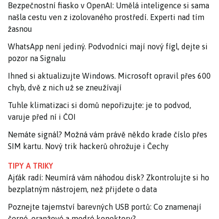
Bezpečnostní fiasko v OpenAI: Umělá inteligence si sama
našla cestu ven z izolovaného prostředí. Experti nad tím
žasnou
WhatsApp není jediný. Podvodníci mají nový fígl, dejte si
pozor na Signalu
Ihned si aktualizujte Windows. Microsoft opravil přes 600
chyb, dvě z nich už se zneužívají
Tuhle klimatizaci si domů nepořizujte: je to podvod,
varuje před ní i ČOI
Nemáte signál? Možná vám právě někdo krade číslo přes
SIM kartu. Nový trik hackerů ohrožuje i Čechy
TIPY A TRIKY
Ajťák radí: Neumírá vám náhodou disk? Zkontrolujte si ho
bezplatným nástrojem, než přijdete o data
Poznejte tajemství barevných USB portů: Co znamenají
černé, oranžové a modré konektory?