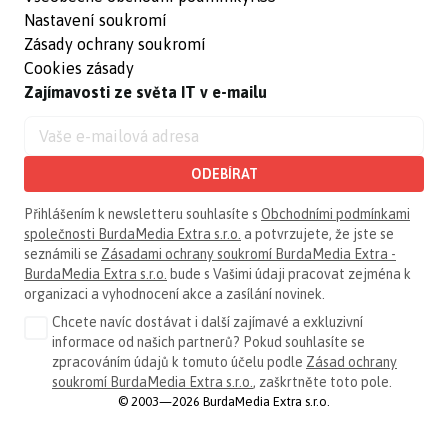
Nastavení soukromí
Zásady ochrany soukromí
Cookies zásady
Zajímavosti ze světa IT v e-mailu
ODEBÍRAT
Přihlášením k newsletteru souhlasíte s
Obchodními podmínkami
společnosti BurdaMedia Extra s.r.o.
a potvrzujete, že jste se
seznámili se
Zásadami ochrany soukromí BurdaMedia Extra -
BurdaMedia Extra s.r.o.
bude s Vašimi údaji pracovat zejména k
organizaci a vyhodnocení akce a zasílání novinek.
Chcete navíc dostávat i další zajímavé a exkluzivní
informace od našich partnerů? Pokud souhlasíte se
zpracováním údajů k tomuto účelu podle
Zásad ochrany
soukromí BurdaMedia Extra s.r.o.
, zaškrtněte toto pole.
© 2003—2026 BurdaMedia Extra s.r.o.