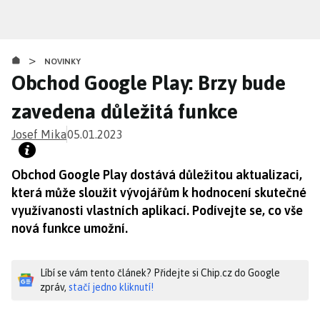
Přejít
k
hlavnímu
>
obsahu
NOVINKY
Obchod Google Play: Brzy bude
zavedena důležitá funkce
Josef Mika
05.01.2023
Obchod Google Play dostává důležitou aktualizaci,
která může sloužit vývojářům k hodnocení skutečné
využívanosti vlastních aplikací. Podívejte se, co vše
nová funkce umožní.
Líbí se vám tento článek? Přidejte si Chip.cz do Google
zpráv,
stačí jedno kliknutí!