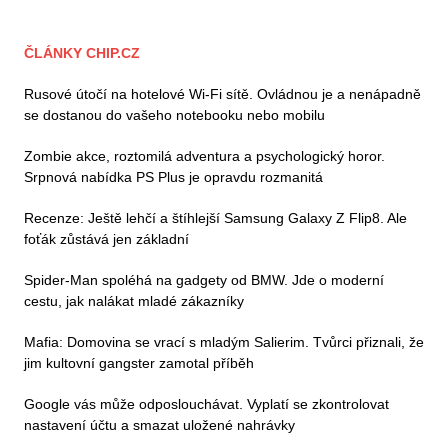
ČLÁNKY CHIP.CZ
Rusové útočí na hotelové Wi-Fi sítě. Ovládnou je a nenápadně
se dostanou do vašeho notebooku nebo mobilu
Zombie akce, roztomilá adventura a psychologický horor.
Srpnová nabídka PS Plus je opravdu rozmanitá
Recenze: Ještě lehčí a štíhlejší Samsung Galaxy Z Flip8. Ale
foťák zůstává jen základní
Spider-Man spoléhá na gadgety od BMW. Jde o moderní
cestu, jak nalákat mladé zákazníky
Mafia: Domovina se vrací s mladým Salierim. Tvůrci přiznali, že
jim kultovní gangster zamotal příběh
Google vás může odposlouchávat. Vyplatí se zkontrolovat
nastavení účtu a smazat uložené nahrávky