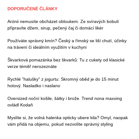
DOPORUČENÉ ČLÁNKY
Arónii nemusíte obcházet obloukem. Ze svíravých bobulí
připravíte džem, sirup, pečený čaj či domácí likér
Používáte správný kmín? Český a římský se liší chutí, účinky
na trávení či ideálním využitím v kuchyni
Škvarková pomazánka bez škvarků: Tu z cukety od klasické
verze téměř nerozeznáte
Rychlé "halušky" z jogurtu: Skromný oběd je do 15 minut
hotový. Nasladko i naslano
Oversized noční košile, šátky i brože. Trend nona maxxing
ovládl Kodaň
Myslíte si, že volná halenka opticky ubere kila? Omyl, naopak
vám přidá na objemu, pokud nezvolíte správný styling