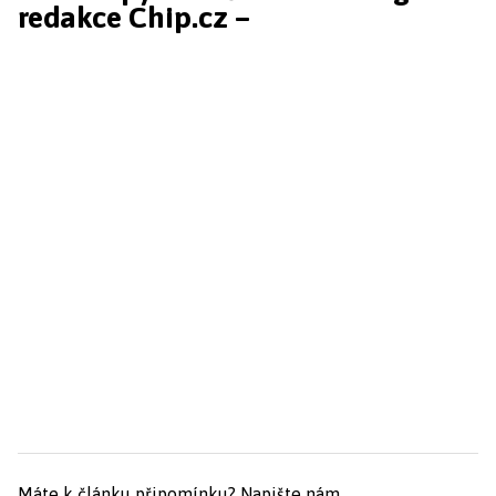
redakce Chip.cz –
Máte k článku připomínku?
Napište nám