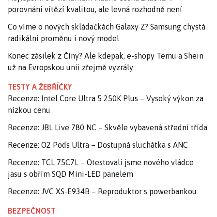
porovnání vítězí kvalitou, ale levná rozhodně není
Co víme o nových skládačkách Galaxy Z? Samsung chystá
radikální proměnu i nový model
Konec zásilek z Číny? Ale kdepak, e-shopy Temu a Shein
už na Evropskou unii zřejmě vyzrály
TESTY A ŽEBŘÍČKY
Recenze: Intel Core Ultra 5 250K Plus – Vysoký výkon za
nízkou cenu
Recenze: JBL Live 780 NC – Skvěle vybavená střední třída
Recenze: O2 Pods Ultra – Dostupná sluchátka s ANC
Recenze: TCL 75C7L – Otestovali jsme nového vládce
jasu s obřím SQD Mini-LED panelem
Recenze: JVC XS-E934B – Reproduktor s powerbankou
BEZPEČNOST