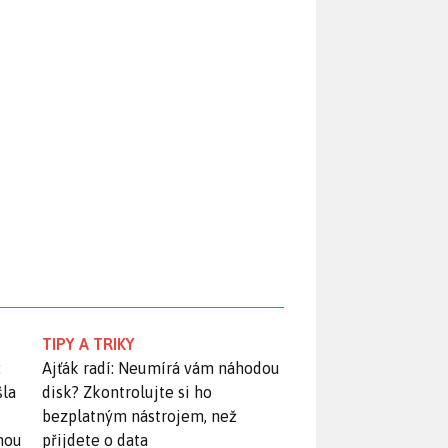
TIPY A TRIKY
:
Ajťák radí: Neumírá vám náhodou
šla
disk? Zkontrolujte si ho
bezplatným nástrojem, než
snou
přijdete o data