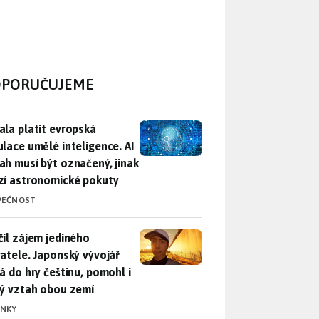
PORUČUJEME
ala platit evropská regulace umělé inteligence. AI obsah musí
ala platit evropská
ulace umělé inteligence. AI
ah musí být označený, jinak
zí astronomické pokuty
PEČNOST
il zájem jediného uživatele. Japonský vývojář přidá do hry češ
čil zájem jediného
vatele. Japonský vývojář
dá do hry češtinu, pomohl i
lý vztah obou zemí
INKY