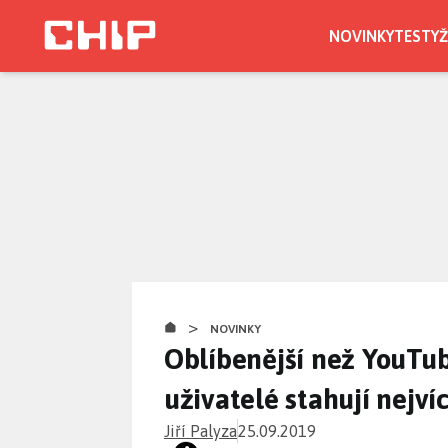
Přejít
k
NOVINKY
TESTY
Ž
hlavnímu
CHIP.CZ
obsahu
>
NOVINKY
Oblíbenější než YouTub
uživatelé stahují nejví
Jiří Palyza
25.09.2019