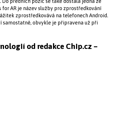
e. Do předních pozic se také dostala jedna ze
s for AR je název služby pro zprostředkování
 zážitek zprostředkovává na telefonech Android.
ují samostatně, obvykle je připravena už při
hnologií od redakce Chip.cz –