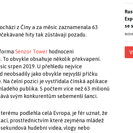
Ruso
Rus
Exp
se 
pochází z Číny a za měsíc zaznamenala 63
Očekávané hity tak zůstávají pozadu.
NOV
tforma
Senzor Tower
hodnocení
V
ě. To obvykle obsahuje několik překvapení.
ěsíc srpen 2019. U přehledu nejvíce
d neobsadily jako obvykle nejvyšší příčku
a čelní pozici je vystřídala čínská aplikace
mladého publika. S počtem více než 63 milionů
ává svým konkurentům sebemenší šanci.
terému podlehla celá Evropa, je fér uznat, že
kací, prostřednictvím které zejména mládež
15sekundová hudební videa, vlogy nebo