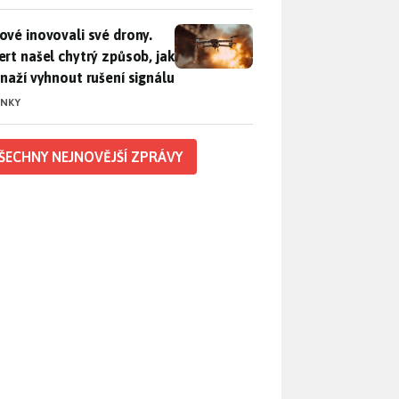
vé inovovali své drony. Expert našel chytrý způsob, jak se sna
ové inovovali své drony.
ert našel chytrý způsob, jak
snaží vyhnout rušení signálu
INKY
ŠECHNY NEJNOVĚJŠÍ ZPRÁVY