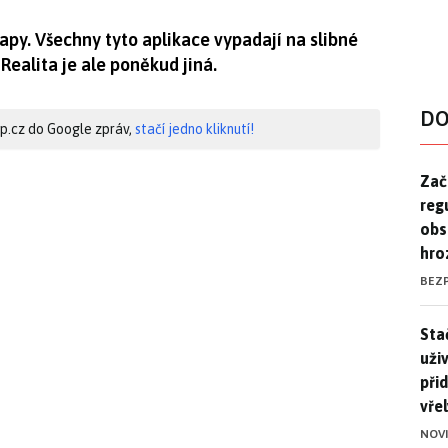
y. Všechny tyto aplikace vypadají na slibné
Realita je ale poněkud jiná.
DO
hip.cz do Google zpráv,
stačí jedno kliknutí!
Zač
Zač
reg
obs
hro
BEZ
Stač
Sta
uži
při
vře
NOV