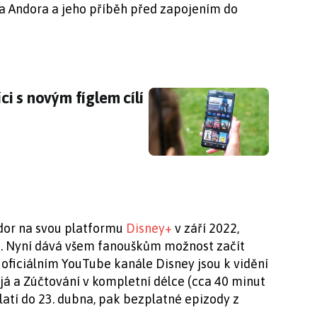
na Andora a jeho příběh před zapojením do
i s novým fíglem cílí přímo na vás
i s novým fíglem cílí
ndor na svou platformu
Disney+
v září 2022,
it. Nyní dává všem fanouškům možnost začít
 oficiálním YouTube kanále Disney jsou k vidění
o já a Zúčtování v kompletní délce (cca 40 minut
latí do 23. dubna, pak bezplatné epizody z