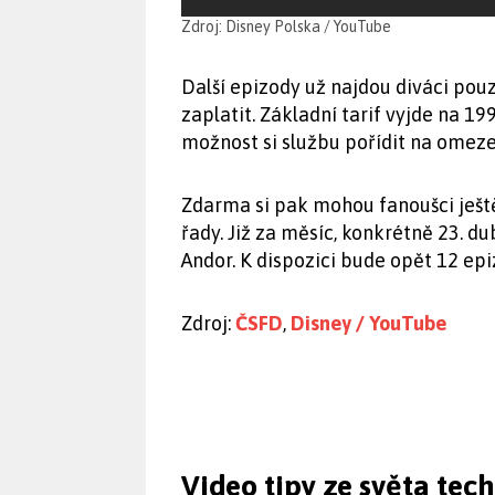
Zdroj: Disney Polska / YouTube
Další epizody už najdou diváci pou
zaplatit. Základní tarif vyjde na 1
možnost si službu pořídit na omez
Zdarma si pak mohou fanoušci ješt
řady. Již za měsíc, konkrétně 23. du
Andor. K dispozici bude opět 12 ep
Zdroj:
ČSFD
,
Disney / YouTube
Video tipy ze světa tec