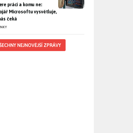
ere práci a komu ne:
ojář Microsoftu vysvětluje,
nás čeká
INKY
ŠECHNY NEJNOVĚJŠÍ ZPRÁVY