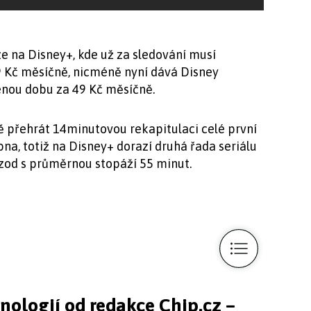
ze na Disney+, kde už za sledování musí
99 Kč měsíčně, nicméně nyní dává Disney
enou dobu za 49 Kč měsíčně.
ě přehrát 14minutovou rekapitulaci celé první
bna, totiž na Disney+ dorazí druhá řada seriálu
izod s průměrnou stopáží 55 minut.
hnologií od redakce Chip.cz –