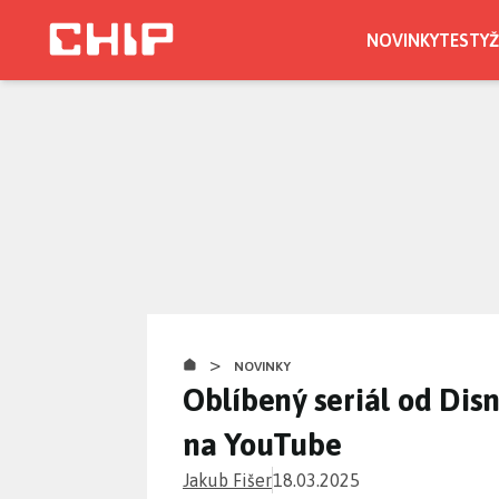
Přejít
k
NOVINKY
TESTY
Ž
hlavnímu
obsahu
>
NOVINKY
Oblíbený seriál od Disn
na YouTube
Jakub Fišer
18.03.2025