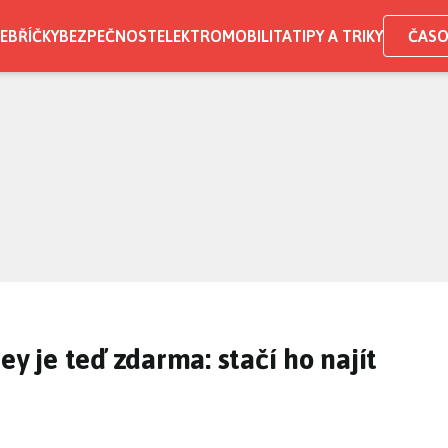
EBŘÍČKY
BEZPEČNOST
ELEKTROMOBILITA
TIPY A TRIKY
ČASO
ey je teď zdarma: stačí ho najít