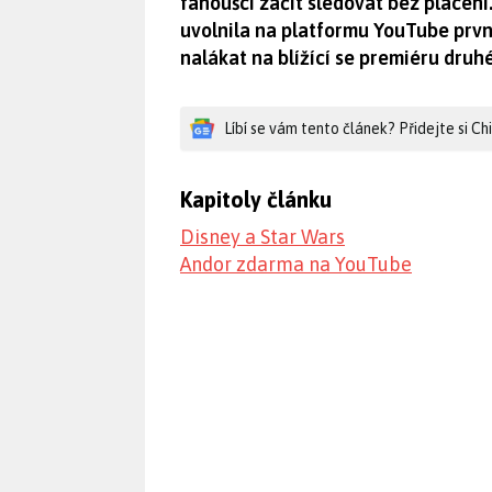
fanoušci začít sledovat bez placení
uvolnila na platformu YouTube prvn
nalákat na blížící se premiéru druhé
Líbí se vám tento článek? Přidejte si C
Kapitoly článku
Disney a Star Wars
Andor zdarma na YouTube