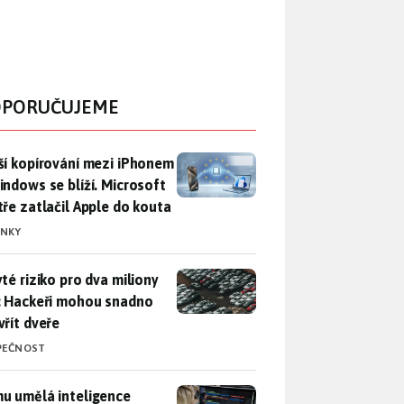
PORUČUJEME
ší kopírování mezi iPhonem a Windows se blíží. Microsoft chyt
ší kopírování mezi iPhonem
indows se blíží. Microsoft
tře zatlačil Apple do kouta
INKY
yté riziko pro dva miliony aut: Hackeři mohou snadno otevřít d
yté riziko pro dva miliony
: Hackeři mohou snadno
vřít dveře
PEČNOST
u umělá inteligence sebere práci a komu ne: Vývojář Microsoft
u umělá inteligence