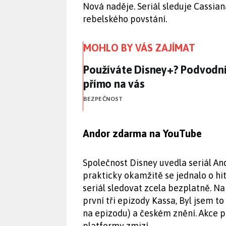
Nová naděje. Seriál sleduje Cassia
rebelského povstání.
MOHLO BY VÁS ZAJÍMAT
Používáte Disney+? Podvodníc
Používáte Disney+? Podvodníc
přímo na vás
BEZPEČNOST
Andor zdarma na YouTube
Společnost Disney uvedla seriál A
prakticky okamžitě se jednalo o h
seriál sledovat zcela bezplatně. Na
první tři epizody Kassa, Byl jsem t
na epizodu) a českém znění. Akce p
platformy zmizí.