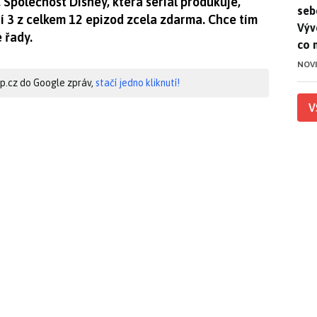
. Společnost Disney, která seriál produkuje,
seb
í 3 z celkem 12 epizod zcela zdarma. Chce tím
Výv
 řady.
co 
NOV
hip.cz do Google zpráv,
stačí jedno kliknutí!
V