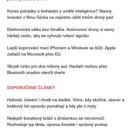
Konec pohádky o bohatství z umělé inteligence? Slavný
investor z filmu Sázka na nejistotu věští trhům drsný pád
Elektronická válka bez člověka. Autonomní drony si samy
hledají cestu, aby se vyhnuly rušení signálu
Lepší kopírování mezi iPhonem a Windows se blíží. Apple
zatlačil na Microsoft přes EU
Skryté riziko pro dva miliony aut: Hackeři mohou přes
Bluetooth snadno otevřít dveře
DOPORUČENÉ ČLÁNKY
Hubnutí, trávení i chutě na sladké. Víme, kdy skořice, zázvor a
bobkový list opravdu pomáhají a kdy jde o mýty
Nejlepší švestkový koláč s drobenkou se nerozmočí.
Rozhoduje typ těsta, úprava švestek i správný postup