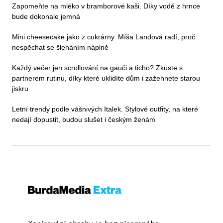
Zapomeňte na mléko v bramborové kaši. Díky vodě z hrnce
bude dokonale jemná
Mini cheesecake jako z cukrárny. Míša Landová radí, proč
nespěchat se šleháním náplně
Každý večer jen scrollování na gauči a ticho? Zkuste s
partnerem rutinu, díky které uklidíte dům i zažehnete starou
jiskru
Letní trendy podle vášnivých Italek. Stylové outfity, na které
nedají dopustit, budou slušet i českým ženám