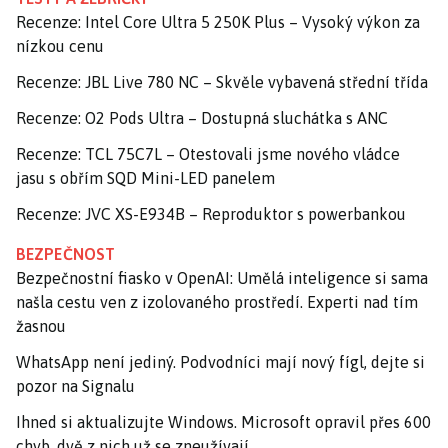
Recenze: Intel Core Ultra 5 250K Plus – Vysoký výkon za
nízkou cenu
Recenze: JBL Live 780 NC – Skvěle vybavená střední třída
Recenze: O2 Pods Ultra – Dostupná sluchátka s ANC
Recenze: TCL 75C7L – Otestovali jsme nového vládce
jasu s obřím SQD Mini-LED panelem
Recenze: JVC XS-E934B – Reproduktor s powerbankou
BEZPEČNOST
Bezpečnostní fiasko v OpenAI: Umělá inteligence si sama
našla cestu ven z izolovaného prostředí. Experti nad tím
žasnou
WhatsApp není jediný. Podvodníci mají nový fígl, dejte si
pozor na Signalu
Ihned si aktualizujte Windows. Microsoft opravil přes 600
chyb, dvě z nich už se zneužívají