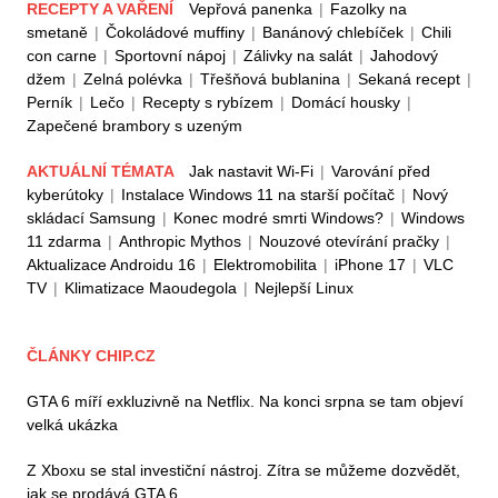
RECEPTY A VAŘENÍ
Vepřová panenka
|
Fazolky na
smetaně
|
Čokoládové muffiny
|
Banánový chlebíček
|
Chili
con carne
|
Sportovní nápoj
|
Zálivky na salát
|
Jahodový
džem
|
Zelná polévka
|
Třešňová bublanina
|
Sekaná recept
|
Perník
|
Lečo
|
Recepty s rybízem
|
Domácí housky
|
Zapečené brambory s uzeným
AKTUÁLNÍ TÉMATA
Jak nastavit Wi-Fi
|
Varování před
kyberútoky
|
Instalace Windows 11 na starší počítač
|
Nový
skládací Samsung
|
Konec modré smrti Windows?
|
Windows
11 zdarma
|
Anthropic Mythos
|
Nouzové otevírání pračky
|
Aktualizace Androidu 16
|
Elektromobilita
|
iPhone 17
|
VLC
TV
|
Klimatizace Maoudegola
|
Nejlepší Linux
ČLÁNKY CHIP.CZ
GTA 6 míří exkluzivně na Netflix. Na konci srpna se tam objeví
velká ukázka
Z Xboxu se stal investiční nástroj. Zítra se můžeme dozvědět,
jak se prodává GTA 6