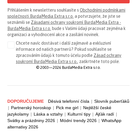
Přihlášením k newsletteru souhlasíte s
Obchodními podmínkami
společnosti BurdaMedia Extra s.r.o.
a potvrzujete, že jste se
seznámili se
Zásadami ochrany soukromí BurdaMedia Extra -
BurdaMedia Extra s.r.o.
bude s Vašimi údaji pracovat zejména k
organizaci a vyhodnocení akce a zasílání novinek.
Chcete navíc dostávat i další zajímavé a exkluzivní
informace od našich partnerů? Pokud souhlasíte se
zpracováním údajů k tomuto účelu podle
Zásad ochrany
soukromí BurdaMedia Extra s.r.o.
, zaškrtněte toto pole.
© 2003—2026 BurdaMedia Extra s.r.o.
DOPORUČUJEME
Děsivá telefonní čísla
|
Slovník puberťáků
|
Partnerský horoskop
|
Pick me girl
|
Nejtěžší české
jazykolamy
|
Láska a vztahy
|
Kulturní tipy
|
Ajťák radí
|
Svátky a prázdniny 2026
|
Módní trendy 2026
|
WhatsApp
alternativy 2026