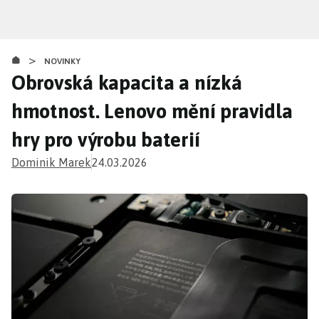
Přejít
k
hlavnímu
>
obsahu
NOVINKY
Obrovská kapacita a nízká
hmotnost. Lenovo mění pravidla
hry pro výrobu baterií
Dominik Marek
24.03.2026