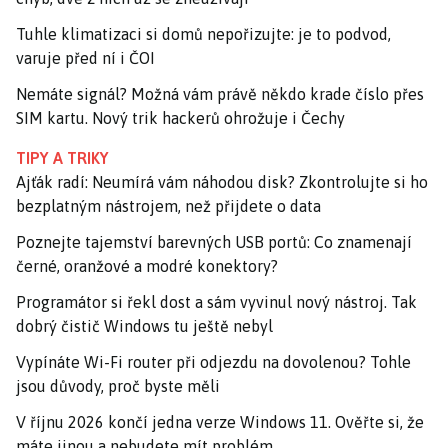
Tuhle klimatizaci si domů nepořizujte: je to podvod,
varuje před ní i ČOI
Nemáte signál? Možná vám právě někdo krade číslo přes
SIM kartu. Nový trik hackerů ohrožuje i Čechy
TIPY A TRIKY
Ajťák radí: Neumírá vám náhodou disk? Zkontrolujte si ho
bezplatným nástrojem, než přijdete o data
Poznejte tajemství barevných USB portů: Co znamenají
černé, oranžové a modré konektory?
Programátor si řekl dost a sám vyvinul nový nástroj. Tak
dobrý čistič Windows tu ještě nebyl
Vypínáte Wi-Fi router při odjezdu na dovolenou? Tohle
jsou důvody, proč byste měli
V říjnu 2026 končí jedna verze Windows 11. Ověřte si, že
máte jinou a nebudete mít problém