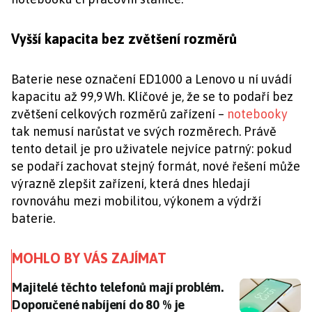
Vyšší kapacita bez zvětšení rozměrů
Baterie nese označení ED1000 a Lenovo u ní uvádí
kapacitu až 99,9 Wh. Klíčové je, že se to podaří bez
zvětšení celkových rozměrů zařízení –
notebooky
tak nemusí narůstat ve svých rozměrech. Právě
tento detail je pro uživatele nejvíce patrný: pokud
se podaří zachovat stejný formát, nové řešení může
výrazně zlepšit zařízení, která dnes hledají
rovnováhu mezi mobilitou, výkonem a výdrží
baterie.
MOHLO BY VÁS ZAJÍMAT
Majitelé těchto telefonů mají problém. Doporučené n
Majitelé těchto telefonů mají problém.
Doporučené nabíjení do 80 % je