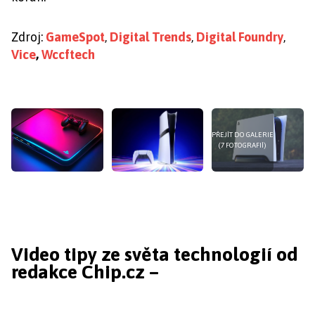
Zdroj:
GameSpot
,
Digital Trends
,
Digital Foundry
,
Vice
,
Wccftech
PŘEJÍT DO GALERIE
(7 FOTOGRAFIÍ)
Video tipy ze světa technologií od
redakce Chip.cz –