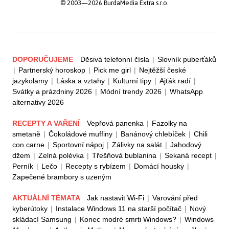
© 2003—2026 BurdaMedia Extra s.r.o.
DOPORUČUJEME
Děsivá telefonní čísla
|
Slovník puberťáků
|
Partnerský horoskop
|
Pick me girl
|
Nejtěžší české
jazykolamy
|
Láska a vztahy
|
Kulturní tipy
|
Ajťák radí
|
Svátky a prázdniny 2026
|
Módní trendy 2026
|
WhatsApp
alternativy 2026
RECEPTY A VAŘENÍ
Vepřová panenka
|
Fazolky na
smetaně
|
Čokoládové muffiny
|
Banánový chlebíček
|
Chili
con carne
|
Sportovní nápoj
|
Zálivky na salát
|
Jahodový
džem
|
Zelná polévka
|
Třešňová bublanina
|
Sekaná recept
|
Perník
|
Lečo
|
Recepty s rybízem
|
Domácí housky
|
Zapečené brambory s uzeným
AKTUÁLNÍ TÉMATA
Jak nastavit Wi-Fi
|
Varování před
kyberútoky
|
Instalace Windows 11 na starší počítač
|
Nový
skládací Samsung
|
Konec modré smrti Windows?
|
Windows