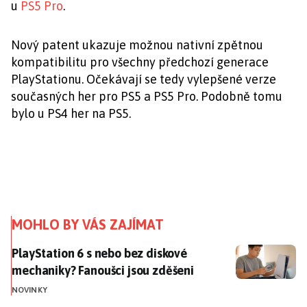
u
PS5 Pro
.
Nový patent ukazuje možnou nativní zpětnou
kompatibilitu pro všechny předchozí generace
PlayStationu. Očekávají se tedy vylepšené verze
současných her pro PS5 a PS5 Pro. Podobně tomu
bylo u PS4 her na PS5.
MOHLO BY VÁS ZAJÍMAT
PlayStation 6 s nebo bez diskové mechaniky? Fanoušci
PlayStation 6 s nebo bez diskové
mechaniky? Fanoušci jsou zděšeni
NOVINKY