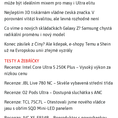
může být ideálním mixem pro masy i Ultra elitu
Nejlepším 3D tiskárnám vládne česká značka. V
porovnání vítězí kvalitou, ale levná rozhodně není
Co víme o nových skládačkách Galaxy Z? Samsung chystá
radikální proměnu i nový model
Konec zásilek z Číny? Ale kdepak, e-shopy Temu a Shein
už na Evropskou unii zřejmě vyzrály
TESTY A ŽEBŘÍČKY
Recenze: Intel Core Ultra 5 250K Plus – Vysoký výkon za
nízkou cenu
Recenze: JBL Live 780 NC – Skvěle vybavená střední třída
Recenze: O2 Pods Ultra – Dostupná sluchátka s ANC
Recenze: TCL 75C7L – Otestovali jsme nového vládce
jasu s obřím SQD Mini-LED panelem
Recenze: JVC XS-E934B – Reproduktor s powerbankou