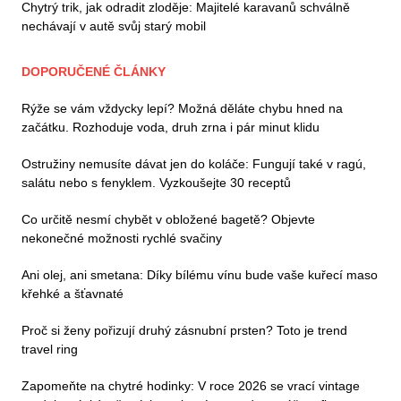
Chytrý trik, jak odradit zloděje: Majitelé karavanů schválně
nechávají v autě svůj starý mobil
DOPORUČENÉ ČLÁNKY
Rýže se vám vždycky lepí? Možná děláte chybu hned na
začátku. Rozhoduje voda, druh zrna i pár minut klidu
Ostružiny nemusíte dávat jen do koláče: Fungují také v ragú,
salátu nebo s fenyklem. Vyzkoušejte 30 receptů
Co určitě nesmí chybět v obložené bagetě? Objevte
nekonečné možnosti rychlé svačiny
Ani olej, ani smetana: Díky bílému vínu bude vaše kuřecí maso
křehké a šťavnaté
Proč si ženy pořizují druhý zásnubní prsten? Toto je trend
travel ring
Zapomeňte na chytré hodinky: V roce 2026 se vrací vintage