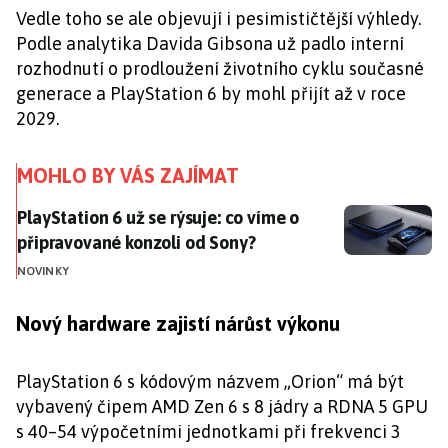
Vedle toho se ale objevují i pesimističtější výhledy.
Podle analytika Davida Gibsona už padlo interní
rozhodnutí o prodloužení životního cyklu současné
generace a PlayStation 6 by mohl přijít až v roce
2029.
MOHLO BY VÁS ZAJÍMAT
PlayStation 6 už se rýsuje: co víme o připravované ko
PlayStation 6 už se rýsuje: co víme o
připravované konzoli od Sony?
NOVINKY
Nový hardware zajistí nárůst výkonu
PlayStation 6 s kódovým názvem „Orion“ má být
vybavený čipem AMD Zen 6 s 8 jádry a RDNA 5 GPU
s 40–54 výpočetními jednotkami při frekvenci 3