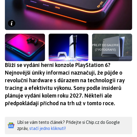
PŘEJÍT DO GALERIE
(7 FOTOGRAFIÍ)
Blíží se vydání herní konzole PlayStation 6?
Nejnovější úniky informací naznačují, že půjde o
revoluční hardware s důrazem na technologii ray
tracing a efektivitu výkonu. Sony podle insiderů
plánuje vydání kolem roku 2027. Někteří ale
předpokládají příchod na trh už v tomto roce.
Líbí se vám tento článek? Přidejte si Chip.cz do Google
zpráv,
stačí jedno kliknutí!