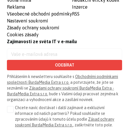
Reklama
Inzerce
Všeobecné obchodní podmínky
RSS
Nastavení soukromí
Zásady ochrany soukromí
Cookies zásady
Zajímavosti ze světa IT v e-mailu
ODEBÍRAT
Přihlášením k newsletteru souhlasíte s
Obchodními podmínkami
společnosti BurdaMedia Extra s.r.o.
a potvrzujete, že jste se
seznámili se
Zásadami ochrany soukromí BurdaMedia Extra -
BurdaMedia Extra s.r.o.
bude s Vašimi údaji pracovat zejména k
organizaci a vyhodnocení akce a zasílání novinek.
Chcete navíc dostávat i další zajímavé a exkluzivní
informace od našich partnerů? Pokud souhlasíte se
zpracováním údajů k tomuto účelu podle
Zásad ochrany
soukromí BurdaMedia Extra s.r.o.
, zaškrtněte toto pole.