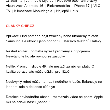
11 zdarma
|
Anthropic Mythos
|
Nouzové otevírání pračky
|
Aktualizace Androidu 16
|
Elektromobilita
|
iPhone 17
|
VLC
TV
|
Klimatizace Maoudegola
|
Nejlepší Linux
ČLÁNKY CHIP.CZ
Aplikace Find pomáhá najít ztracený nebo ukradený telefon.
Samsung ale ukončil jeho podporu u starších telefonů Galaxy
Restart routeru pomáhá vyřešit problémy s připojením.
Nevytahujte ho ale rovnou ze zásuvky
Netflix Premium slibuje 4K, ale nestačí za něj jen platit. O
kvalitu obrazu vás může ošidit i prohlížeč
Neobvyklý robot může nahradit nočního hlídače. Balancuje na
jednom kole a dokonce cítí plyn
Detekce nevhodného obsahu rozmazala video se psem. Apple
mu na bříšku našel „nahotu“