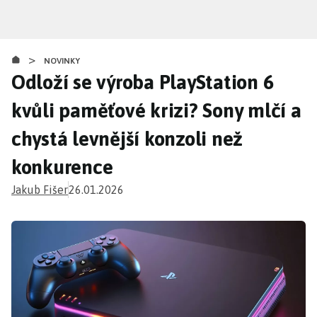
Přejít
k
hlavnímu
>
obsahu
NOVINKY
Odloží se výroba PlayStation 6
kvůli paměťové krizi? Sony mlčí a
chystá levnější konzoli než
konkurence
Jakub Fišer
26.01.2026