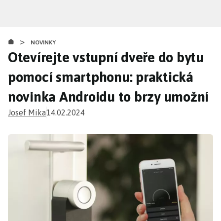
Přejít
k
hlavnímu
>
obsahu
NOVINKY
Otevírejte vstupní dveře do bytu
pomocí smartphonu: praktická
novinka Androidu to brzy umožní
Josef Mika
14.02.2024