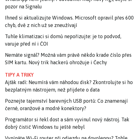
pozor na Signalu
Ihned si aktualizujte Windows. Microsoft opravil přes 600
chyb, dvě z nich už se zneužívají
Tuhle klimatizaci si domů nepořizujte: je to podvod,
varuje před ní i ČOI
Nemáte signál? Možná vám právě někdo krade číslo přes
SIM kartu. Nový trik hackerů ohrožuje i Čechy
TIPY A TRIKY
Ajťák radí: Neumírá vám náhodou disk? Zkontrolujte si ho
bezplatným nástrojem, než přijdete o data
Poznejte tajemství barevných USB portů: Co znamenají
černé, oranžové a modré konektory?
Programátor si řekl dost a sám vyvinul nový nástroj. Tak
dobrý čistič Windows tu ještě nebyl
Vypínáte Wi-Fi router při odjezdu na dovolenou? Tohle