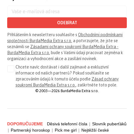
ODEBÍRAT
Přihlášením k newsletteru souhlasíte s
Obchodními podmínkami
společnosti BurdaMedia Extra s.r.o.
a potvrzujete, že jste se
seznámili se
Zásadami ochrany soukromí BurdaMedia Extra -
BurdaMedia Extra s.r.o.
bude s Vašimi údaji pracovat zejména k
organizaci a vyhodnocení akce a zasílání novinek.
Chcete navíc dostávat i další zajímavé a exkluzivní
informace od našich partnerů? Pokud souhlasíte se
zpracováním údajů k tomuto účelu podle
Zásad ochrany
soukromí BurdaMedia Extra s.r.o.
, zaškrtněte toto pole.
© 2003—2026 BurdaMedia Extra s.r.o.
DOPORUČUJEME
Děsivá telefonní čísla
|
Slovník puberťáků
|
Partnerský horoskop
|
Pick me girl
|
Nejtěžší české