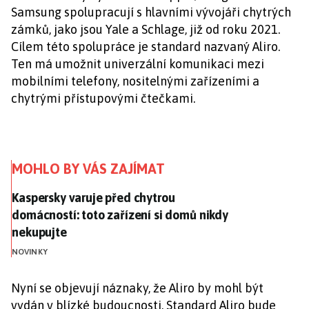
Samsung spolupracují s hlavními vývojáři chytrých
zámků, jako jsou Yale a Schlage, již od roku 2021.
Cílem této spolupráce je standard nazvaný Aliro.
Ten má umožnit univerzální komunikaci mezi
mobilními telefony, nositelnými zařízeními a
chytrými přístupovými čtečkami.
MOHLO BY VÁS ZAJÍMAT
Kaspersky varuje před chytrou domácností: toto zaří
Kaspersky varuje před chytrou
domácností: toto zařízení si domů nikdy
nekupujte
NOVINKY
Nyní se objevují náznaky, že Aliro by mohl být
vydán v blízké budoucnosti. Standard Aliro bude