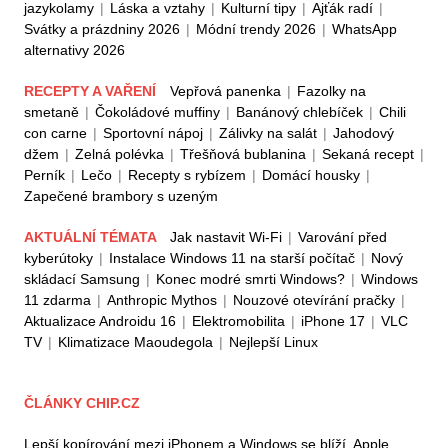
jazykolamy
|
Láska a vztahy
|
Kulturní tipy
|
Ajťák radí
|
Svátky a prázdniny 2026
|
Módní trendy 2026
|
WhatsApp
alternativy 2026
RECEPTY A VAŘENÍ
Vepřová panenka
|
Fazolky na
smetaně
|
Čokoládové muffiny
|
Banánový chlebíček
|
Chili
con carne
|
Sportovní nápoj
|
Zálivky na salát
|
Jahodový
džem
|
Zelná polévka
|
Třešňová bublanina
|
Sekaná recept
|
Perník
|
Lečo
|
Recepty s rybízem
|
Domácí housky
|
Zapečené brambory s uzeným
AKTUÁLNÍ TÉMATA
Jak nastavit Wi-Fi
|
Varování před
kyberútoky
|
Instalace Windows 11 na starší počítač
|
Nový
skládací Samsung
|
Konec modré smrti Windows?
|
Windows
11 zdarma
|
Anthropic Mythos
|
Nouzové otevírání pračky
|
Aktualizace Androidu 16
|
Elektromobilita
|
iPhone 17
|
VLC
TV
|
Klimatizace Maoudegola
|
Nejlepší Linux
ČLÁNKY CHIP.CZ
Lepší kopírování mezi iPhonem a Windows se blíží. Apple