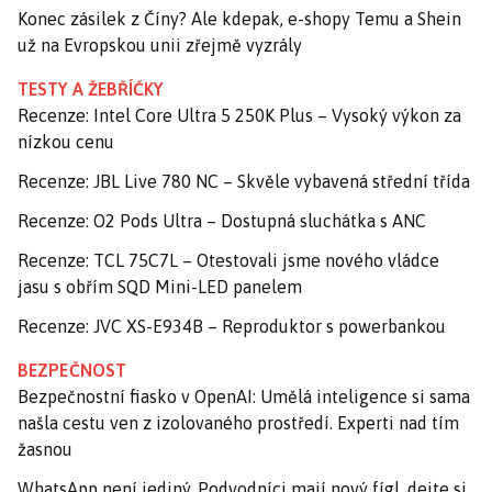
Konec zásilek z Číny? Ale kdepak, e-shopy Temu a Shein
už na Evropskou unii zřejmě vyzrály
TESTY A ŽEBŘÍČKY
Recenze: Intel Core Ultra 5 250K Plus – Vysoký výkon za
nízkou cenu
Recenze: JBL Live 780 NC – Skvěle vybavená střední třída
Recenze: O2 Pods Ultra – Dostupná sluchátka s ANC
Recenze: TCL 75C7L – Otestovali jsme nového vládce
jasu s obřím SQD Mini-LED panelem
Recenze: JVC XS-E934B – Reproduktor s powerbankou
BEZPEČNOST
Bezpečnostní fiasko v OpenAI: Umělá inteligence si sama
našla cestu ven z izolovaného prostředí. Experti nad tím
žasnou
WhatsApp není jediný. Podvodníci mají nový fígl, dejte si