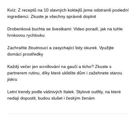
Kvíz: Z receptů na 10 slavných koktejlů jsme odstranili poslední
ingredienci. Zkuste je všechny správně doplnit
Drobenková buchta se švestkami: Video poradí, jak na tuhle
hrnkovou rychlovku
Zachraňte žloutnoucí a zasychající listy okurek. Využijte
domácí prostředky
Každý večer jen scrollování na gauči a ticho? Zkuste s
partnerem rutinu, díky které uklidíte dům i zažehnete starou
jiskru
Letní trendy podle vášnivých Italek. Stylové outfity, na které
nedají dopustit, budou slušet i českým ženám