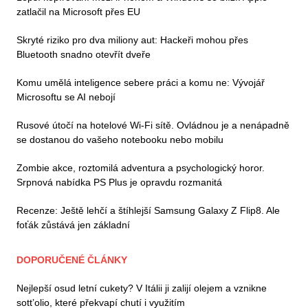
zatlačil na Microsoft přes EU
Skryté riziko pro dva miliony aut: Hackeři mohou přes
Bluetooth snadno otevřít dveře
Komu umělá inteligence sebere práci a komu ne: Vývojář
Microsoftu se AI nebojí
Rusové útočí na hotelové Wi-Fi sítě. Ovládnou je a nenápadně
se dostanou do vašeho notebooku nebo mobilu
Zombie akce, roztomilá adventura a psychologický horor.
Srpnová nabídka PS Plus je opravdu rozmanitá
Recenze: Ještě lehčí a štíhlejší Samsung Galaxy Z Flip8. Ale
foťák zůstává jen základní
DOPORUČENÉ ČLÁNKY
Nejlepší osud letní cukety? V Itálii ji zalijí olejem a vznikne
sott’olio, které překvapí chutí i využitím