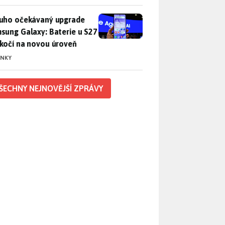
uho očekávaný upgrade Samsung Galaxy: Baterie u S27 poskočí
uho očekávaný upgrade
sung Galaxy: Baterie u S27
kočí na novou úroveň
INKY
ŠECHNY NEJNOVĚJŠÍ ZPRÁVY