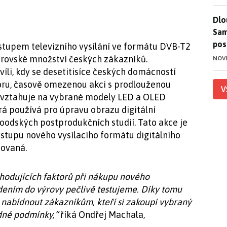
Dlo
Dlo
Sam
pos
nástupem televizního vysílání ve formátu DVB-T2
brovské množství českých zákazníků.
NOV
íli, kdy se desetitisíce českých domácností
oru, časově omezenou akci s prodlouženou
V
e vztahuje na vybrané modely LED a OLED
rá používá pro úpravu obrazu digitální
oodských postprodukčních studií. Tato akce je
stupu nového vysílacího formátu digitálního
sovaná.
zhodujících faktorů při nákupu nového
dením do výrovy pečlivě testujeme. Díky tomu
 nabídnout zákazníkům, kteří si zakoupí vybraný
dné podmínky,“
říká Ondřej Machala,