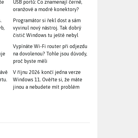
te
USB portů: Co znamenají černé,
oranžové a modré konektory?
.
Programátor si řekl dost a sám
yb,
vyvinul nový nástroj. Tak dobrý
čistič Windows tu ještě nebyl
Vypínáte Wi-Fi router při odjezdu
uje
na dovolenou? Tohle jsou důvody,
proč byste měli
rávě
V říjnu 2026 končí jedna verze
rtu.
Windows 11. Ověřte si, že máte
jinou a nebudete mít problém