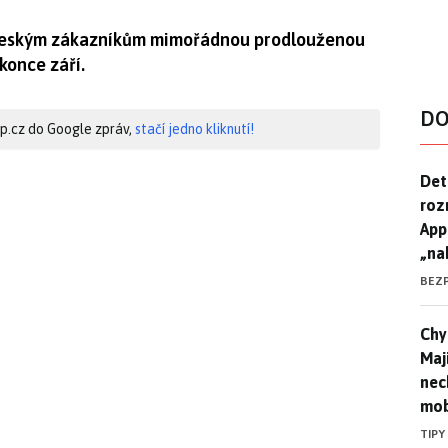
 českým zákazníkům mimořádnou prodlouženou
konce září.
DO
hip.cz do Google zpráv,
stačí jedno kliknutí!
Det
Det
roz
App
„na
BEZ
Chyt
Chyt
Maj
nec
mob
TIPY