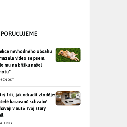
PORUČUJEME
ekce nevhodného obsahu rozmazala video se psem. Apple mu n
ekce nevhodného obsahu
mazala video se psem.
le mu na bříšku našel
hotu“
PEČNOST
rý trik, jak odradit zloděje: Majitelé karavanů schválně necháv
rý trik, jak odradit zloděje:
itelé karavanů schválně
hávají v autě svůj starý
il
 A TRIKY