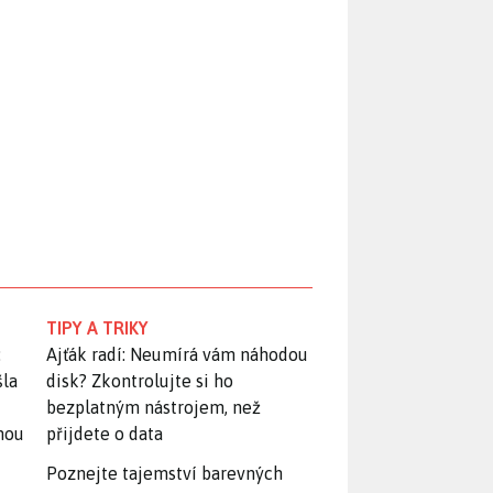
TIPY A TRIKY
:
Ajťák radí: Neumírá vám náhodou
šla
disk? Zkontrolujte si ho
bezplatným nástrojem, než
snou
přijdete o data
Poznejte tajemství barevných