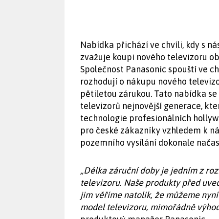
Nabídka přichází ve chvíli, kdy s 
zvažuje koupi nového televizoru o
Společnost Panasonic spouští ve chv
rozhodují o nákupu nového televiz
pětiletou zárukou. Tato nabídka s
televizorů nejnovější generace, kte
technologie profesionálních hollyw
pro české zákazníky vzhledem k ná
pozemního vysílání dokonale nača
„Délka záruční doby je jedním z ro
televizoru. Naše produkty před uve
jim věříme natolik, že můžeme nyní
model televizoru, mimořádně výho