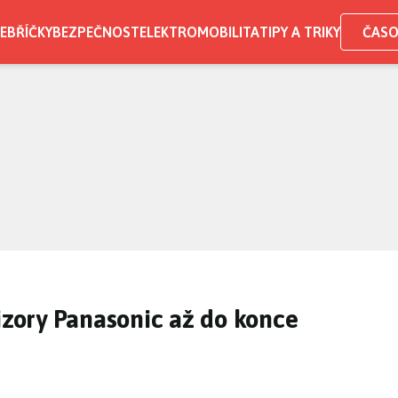
EBŘÍČKY
BEZPEČNOST
ELEKTROMOBILITA
TIPY A TRIKY
ČASO
vizory Panasonic až do konce