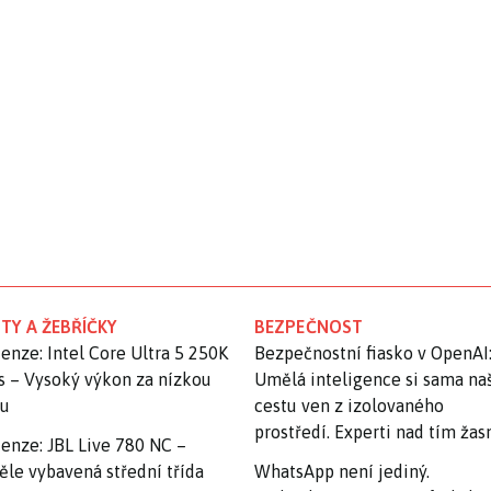
TY A ŽEBŘÍČKY
BEZPEČNOST
enze: Intel Core Ultra 5 250K
Bezpečnostní fiasko v OpenAI
s – Vysoký výkon za nízkou
Umělá inteligence si sama na
nu
cestu ven z izolovaného
prostředí. Experti nad tím ža
enze: JBL Live 780 NC –
ěle vybavená střední třída
WhatsApp není jediný.