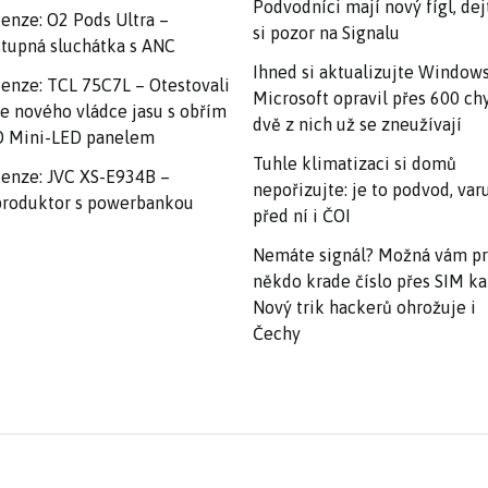
Podvodníci mají nový fígl, dej
enze: O2 Pods Ultra –
si pozor na Signalu
tupná sluchátka s ANC
Ihned si aktualizujte Windows
enze: TCL 75C7L – Otestovali
Microsoft opravil přes 600 ch
e nového vládce jasu s obřím
dvě z nich už se zneužívají
 Mini-LED panelem
Tuhle klimatizaci si domů
enze: JVC XS-E934B –
nepořizujte: je to podvod, var
roduktor s powerbankou
před ní i ČOI
Nemáte signál? Možná vám p
někdo krade číslo přes SIM ka
Nový trik hackerů ohrožuje i
Čechy