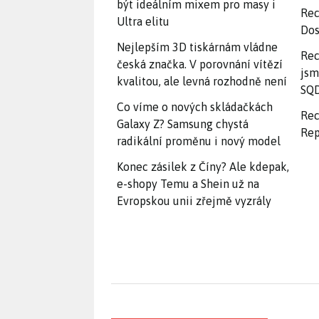
být ideálním mixem pro masy i
Rec
Ultra elitu
Dos
Nejlepším 3D tiskárnám vládne
Rec
česká značka. V porovnání vítězí
jsm
kvalitou, ale levná rozhodně není
SQD
Co víme o nových skládačkách
Rec
Galaxy Z? Samsung chystá
Rep
radikální proměnu i nový model
Konec zásilek z Číny? Ale kdepak,
e-shopy Temu a Shein už na
Evropskou unii zřejmě vyzrály