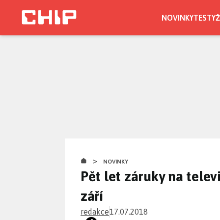
Přejít
k
NOVINKY
TESTY
Ž
hlavnímu
obsahu
>
NOVINKY
Pět let záruky na tele
září
redakce
17.07.2018