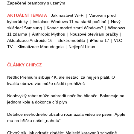
Zapečené brambory s uzeným
AKTUÁLNÍ TÉMATA
Jak nastavit Wi-Fi
|
Varování před
kyberútoky
|
Instalace Windows 11 na starší počítač
|
Nový
skládací Samsung
|
Konec modré smrti Windows?
|
Windows
11 zdarma
|
Anthropic Mythos
|
Nouzové otevírání pračky
|
Aktualizace Androidu 16
|
Elektromobilita
|
iPhone 17
|
VLC
TV
|
Klimatizace Maoudegola
|
Nejlepší Linux
ČLÁNKY CHIP.CZ
Netflix Premium slibuje 4K, ale nestačí za něj jen platit. O
kvalitu obrazu vás může ošidit i prohlížeč
Neobvyklý robot může nahradit nočního hlídače. Balancuje na
jednom kole a dokonce cítí plyn
Detekce nevhodného obsahu rozmazala video se psem. Apple
mu na bříšku našel „nahotu“
Chytrý trik, jak odradit zloděje: Majitelé karavanů schválně