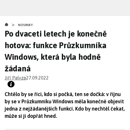
Přejít
k
hlavnímu
>
obsahu
NOVINKY
Po dvaceti letech je konečně
hotova: funkce Průzkumníka
Windows, která byla hodně
žádaná
Jiří Palyza
27.09.2022
Chtělo by se říci, kdo si počká, ten se dočká: v říjnu
by se v Průzkumníku Windows měla konečně objevit
jedna z nejžádanějších funkcí. Kdo by nechtěl čekat,
může si ji dopřát hned.