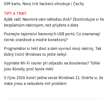
SIM kartu. Nový trik hackerů ohrožuje i Čechy
TIPY A TRIKY
Ajťák radí: Neumírá vám náhodou disk? Zkontrolujte si ho
bezplatným nástrojem, než přijdete o data
Poznejte tajemství barevných USB portů: Co znamenají
černé, oranžové a modré konektory?
Programátor si řekl dost a sám vyvinul nový nástroj. Tak
dobrý čistič Windows tu ještě nebyl
Vypínáte Wi-Fi router při odjezdu na dovolenou? Tohle
jsou důvody, proč byste měli
V říjnu 2026 končí jedna verze Windows 11. Ověřte si, že
máte jinou a nebudete mít problém