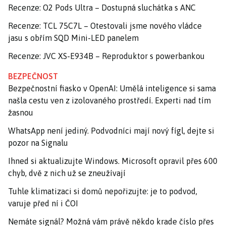
Recenze: O2 Pods Ultra – Dostupná sluchátka s ANC
Recenze: TCL 75C7L – Otestovali jsme nového vládce
jasu s obřím SQD Mini-LED panelem
Recenze: JVC XS-E934B – Reproduktor s powerbankou
BEZPEČNOST
Bezpečnostní fiasko v OpenAI: Umělá inteligence si sama
našla cestu ven z izolovaného prostředí. Experti nad tím
žasnou
WhatsApp není jediný. Podvodníci mají nový fígl, dejte si
pozor na Signalu
Ihned si aktualizujte Windows. Microsoft opravil přes 600
chyb, dvě z nich už se zneužívají
Tuhle klimatizaci si domů nepořizujte: je to podvod,
varuje před ní i ČOI
Nemáte signál? Možná vám právě někdo krade číslo přes