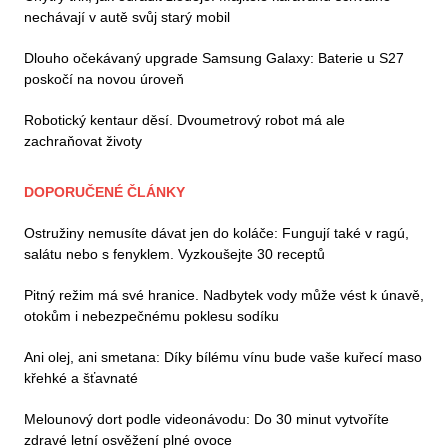
nechávají v autě svůj starý mobil
Dlouho očekávaný upgrade Samsung Galaxy: Baterie u S27
poskočí na novou úroveň
Robotický kentaur děsí. Dvoumetrový robot má ale
zachraňovat životy
DOPORUČENÉ ČLÁNKY
Ostružiny nemusíte dávat jen do koláče: Fungují také v ragú,
salátu nebo s fenyklem. Vyzkoušejte 30 receptů
Pitný režim má své hranice. Nadbytek vody může vést k únavě,
otokům i nebezpečnému poklesu sodíku
Ani olej, ani smetana: Díky bílému vínu bude vaše kuřecí maso
křehké a šťavnaté
Melounový dort podle videonávodu: Do 30 minut vytvoříte
zdravé letní osvěžení plné ovoce