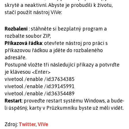
skryté a neaktivní. Abyste je probudili k životu,
stačí použít nástroj ViVe:
Rozbalení
: stáhněte si bezplatný program a
rozbalte soubor ZIP,
Příkazová řádka
: otevřete nástroj pro práci s
příkazovou řádkou a jděte do rozbaleného
adresáře.
Postupně vložte tři následující příkazy a potvrďte
je klávesou <Enter>
vivetool /enable /id:37634385
vivetool /enable /id:39145991
vivetool /enable /id:36354489
Restart
: proveďte restart systému Windows, a bude-
li úspěšný, karty v Průzkumníku byste už měli vidět.
Zdroj:
Twitter
,
ViVe