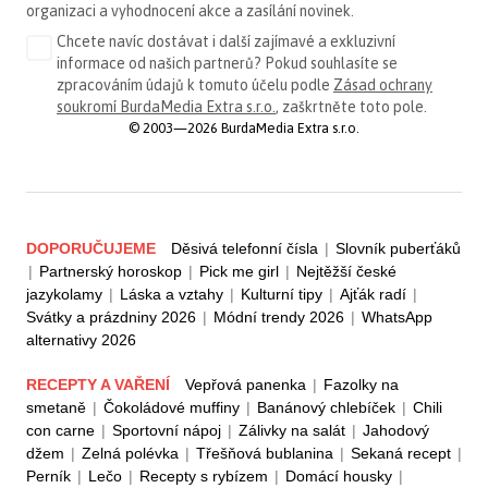
organizaci a vyhodnocení akce a zasílání novinek.
Chcete navíc dostávat i další zajímavé a exkluzivní
informace od našich partnerů? Pokud souhlasíte se
zpracováním údajů k tomuto účelu podle
Zásad ochrany
soukromí BurdaMedia Extra s.r.o.
, zaškrtněte toto pole.
© 2003—2026 BurdaMedia Extra s.r.o.
DOPORUČUJEME
Děsivá telefonní čísla
|
Slovník puberťáků
|
Partnerský horoskop
|
Pick me girl
|
Nejtěžší české
jazykolamy
|
Láska a vztahy
|
Kulturní tipy
|
Ajťák radí
|
Svátky a prázdniny 2026
|
Módní trendy 2026
|
WhatsApp
alternativy 2026
RECEPTY A VAŘENÍ
Vepřová panenka
|
Fazolky na
smetaně
|
Čokoládové muffiny
|
Banánový chlebíček
|
Chili
con carne
|
Sportovní nápoj
|
Zálivky na salát
|
Jahodový
džem
|
Zelná polévka
|
Třešňová bublanina
|
Sekaná recept
|
Perník
|
Lečo
|
Recepty s rybízem
|
Domácí housky
|