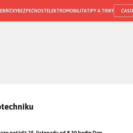
EBŘÍČKY
BEZPEČNOST
ELEKTROMOBILITA
TIPY A TRIKY
ČASO
otechniku
aze pořádá 25. listopadu od 8.30 hodin Den