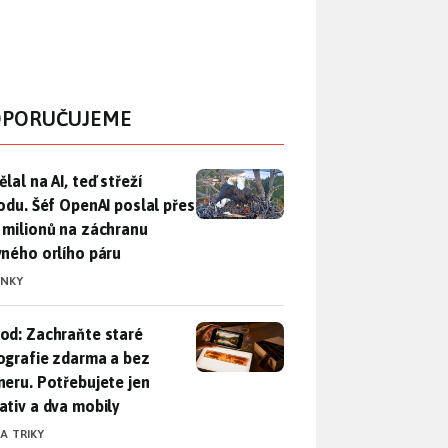
PORUČUJEME
lal na AI, teď střeží přírodu. Šéf OpenAI poslal přes 100 mili
lal na AI, teď střeží
rodu. Šéf OpenAI poslal přes
 milionů na záchranu
vného orlího páru
INKY
od: Zachraňte staré fotografie zdarma a bez skeneru. Potřebuje
od: Zachraňte staré
ografie zdarma a bez
neru. Potřebujete jen
ativ a dva mobily
 A TRIKY