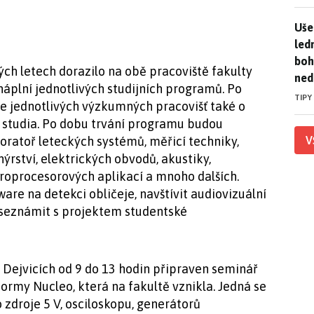
Uše
Uše
led
boh
ých letech dorazilo na obě pracoviště fakulty
ned
áplní jednotlivých studijních programů. Po
TIPY
e jednotlivých výzkumných pracovišť také o
studia. Po dobu trvání programu budou
V
boratoř leteckých systémů, měřicí techniky,
ýrství, elektrických obvodů, akustiky,
ikroprocesorových aplikací a mnoho dalších.
are na detekci obličeje, navštívit audiovizuální
e seznámit s projektem studentské
 Dejvicích od 9 do 13 hodin připraven seminář
ormy Nucleo, která na fakultě vznikla. Jedná se
zdroje 5 V, osciloskopu, generátorů