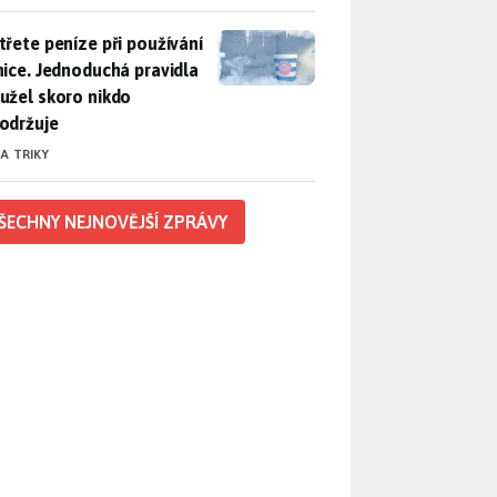
třete peníze při používání lednice. Jednoduchá pravidla bohuž
třete peníze při používání
nice. Jednoduchá pravidla
užel skoro nikdo
održuje
 A TRIKY
ŠECHNY NEJNOVĚJŠÍ ZPRÁVY