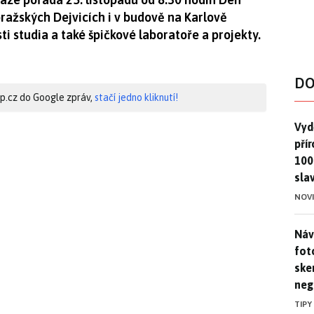
 pražských Dejvicích i v budově na Karlově
 studia a také špičkové laboratoře a projekty.
DO
hip.cz do Google zpráv,
stačí jedno kliknutí!
Vydě
Vydě
pří
100
sla
NOV
Náv
Náv
fot
ske
neg
TIPY