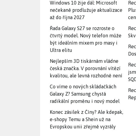
Windows 10 žije dál: Microsoft
Rec
nečekaně prodlužuje aktualizace
Plu
až do října 2027
ce
Řada Galaxy S27 se rozroste o
Rec
čtvrtý model. Nový telefon může
Skv
být ideálním mixem pro masy i
Rec
Ultra elitu
Dos
Nejlepším 3D tiskárnám vládne
Rec
česká značka. V porovnání vítězí
jsm
kvalitou, ale levná rozhodně není
SQD
Co víme o nových skládačkách
Rec
Galaxy Z? Samsung chystá
Rep
radikální proměnu i nový model
Konec zásilek z Číny? Ale kdepak,
e-shopy Temu a Shein už na
Evropskou unii zřejmě vyzrály