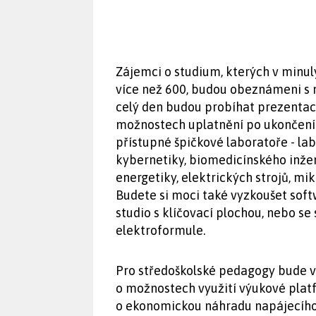
Zájemci o studium, kterých v minul
více než 600, budou obeznámeni s n
celý den budou probíhat prezentac
možnostech uplatnění po ukončení 
přístupné špičkové laboratoře - la
kybernetiky, biomedicínského inžen
energetiky, elektrických strojů, m
Budete si moci také vyzkoušet softw
studio s klíčovací plochou, nebo s
elektroformule.
Pro středoškolské pedagogy bude v
o možnostech využití výukové platf
o ekonomickou náhradu napájecího 