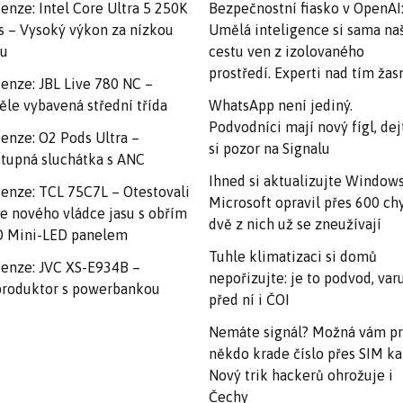
enze: Intel Core Ultra 5 250K
Bezpečnostní fiasko v OpenAI
s – Vysoký výkon za nízkou
Umělá inteligence si sama na
nu
cestu ven z izolovaného
prostředí. Experti nad tím ža
enze: JBL Live 780 NC –
ěle vybavená střední třída
WhatsApp není jediný.
Podvodníci mají nový fígl, dej
enze: O2 Pods Ultra –
si pozor na Signalu
tupná sluchátka s ANC
Ihned si aktualizujte Windows
enze: TCL 75C7L – Otestovali
Microsoft opravil přes 600 ch
e nového vládce jasu s obřím
dvě z nich už se zneužívají
 Mini-LED panelem
Tuhle klimatizaci si domů
enze: JVC XS-E934B –
nepořizujte: je to podvod, var
roduktor s powerbankou
před ní i ČOI
Nemáte signál? Možná vám p
někdo krade číslo přes SIM ka
Nový trik hackerů ohrožuje i
Čechy