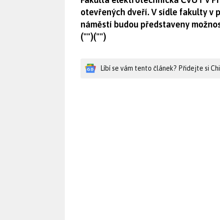
otevřených dveří. V sídle fakulty v
náměstí budou představeny možnosti
("")("")
Líbí se vám tento článek? Přidejte si C