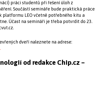
cí) práci studentů při řešení úloh z
 měření. Součástí semináře bude praktická práce
k platformu LEO včetně potřebného kitu a
ne. Účast na semináři je třeba potvrdit do 23.
cvut.cz
.
evřených dveří naleznete na adrese:
.
hnologií od redakce Chip.cz –