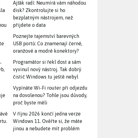
:
Ajťák radí: Neumírá vám náhodou
šla
disk? Zkontrolujte si ho
bezplatným nástrojem, než
snou
přijdete o data
Poznejte tajemství barevných
te
USB portů: Co znamenají černé,
oranžové a modré konektory?
.
Programátor si řekl dost a sám
yb,
vyvinul nový nástroj. Tak dobrý
čistič Windows tu ještě nebyl
Vypínáte Wi-Fi router při odjezdu
uje
na dovolenou? Tohle jsou důvody,
proč byste měli
rávě
V říjnu 2026 končí jedna verze
rtu.
Windows 11. Ověřte si, že máte
jinou a nebudete mít problém