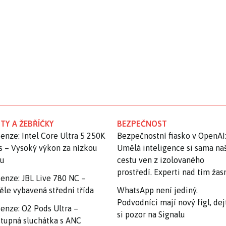
TY A ŽEBŘÍČKY
BEZPEČNOST
enze: Intel Core Ultra 5 250K
Bezpečnostní fiasko v OpenAI
s – Vysoký výkon za nízkou
Umělá inteligence si sama na
nu
cestu ven z izolovaného
prostředí. Experti nad tím ža
enze: JBL Live 780 NC –
ěle vybavená střední třída
WhatsApp není jediný.
Podvodníci mají nový fígl, dej
enze: O2 Pods Ultra –
si pozor na Signalu
tupná sluchátka s ANC