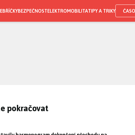
EBŘÍČKY
BEZPEČNOST
ELEKTROMOBILITA
TIPY A TRIKY
ČASO
e pokračovat
stavily harmonogram dokončení přechodu na