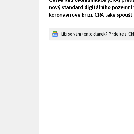
nový standard digitálního pozemníh
koronavirové krizi. CRA také spoušt
Líbí se vám tento článek? Přidejte si C