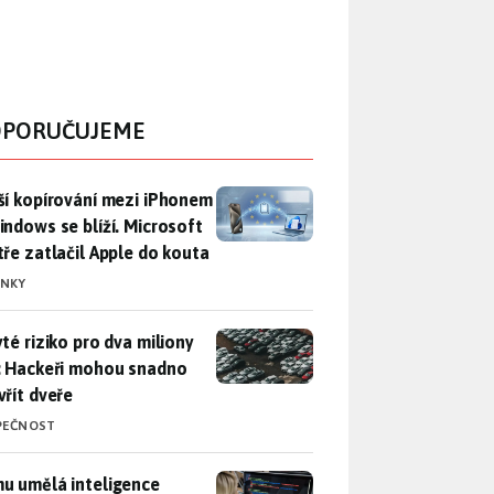
PORUČUJEME
ší kopírování mezi iPhonem a Windows se blíží. Microsoft chyt
ší kopírování mezi iPhonem
indows se blíží. Microsoft
tře zatlačil Apple do kouta
INKY
yté riziko pro dva miliony aut: Hackeři mohou snadno otevřít d
yté riziko pro dva miliony
: Hackeři mohou snadno
vřít dveře
PEČNOST
u umělá inteligence sebere práci a komu ne: Vývojář Microsoft
u umělá inteligence