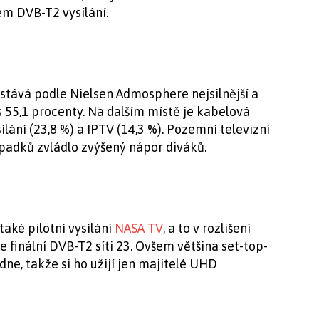
jem DVB-T2 vysílání.
ůstává podle Nielsen Admosphere nejsilnější a
s 55,1 procenty. Na dalším místě je kabelová
sílání (23,8 %) a IPTV (14,3 %). Pozemní televizní
padků zvládlo zvýšený nápor diváků.
také pilotní vysílání
NASA TV
, a to v rozlišení
e finální DVB-T2 síti 23. Ovšem většina set-top-
ne, takže si ho užijí jen majitelé UHD