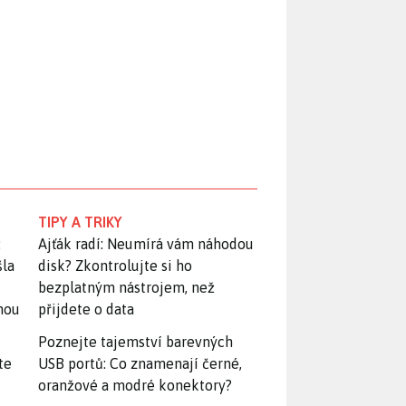
TIPY A TRIKY
:
Ajťák radí: Neumírá vám náhodou
šla
disk? Zkontrolujte si ho
bezplatným nástrojem, než
snou
přijdete o data
Poznejte tajemství barevných
te
USB portů: Co znamenají černé,
oranžové a modré konektory?