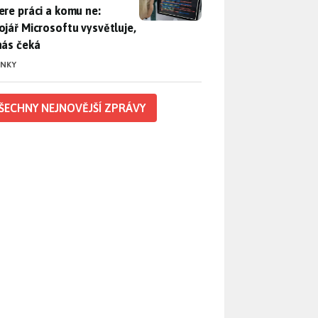
ere práci a komu ne:
ojář Microsoftu vysvětluje,
nás čeká
INKY
ŠECHNY NEJNOVĚJŠÍ ZPRÁVY