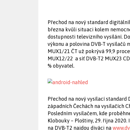
Přechod na nový standard digitální
března kvůli situaci kolem nemocn
dostupnosti televizního vysílání. D
výkonu a polovina DVB-T vysílačů 
MUX1/21 ČT už pokrývá 99,9 procen
MUX12/22 a síť DVB-T2 MUX23 CDG 
% obyvatel.
Přechod na nový vysílací standard 
západních Čechách na vysílačích C
Posledním vysílačem, kde proběhne
Klobouky – Ploštiny, 29. října 20
na DVB-T2 najdou diváci na
www.dv