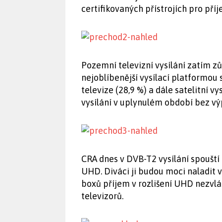
certifikovaných přístrojích pro pří
Pozemní televizní vysílání zatím z
nejoblíbenější vysílací platformou 
televize (28,9 %) a dále satelitní vy
vysílání v uplynulém období bez vý
CRA dnes v DVB-T2 vysílání spouští 
UHD. Diváci ji budou moci naladit v
boxů příjem v rozlišení UHD nezvlád
televizorů.