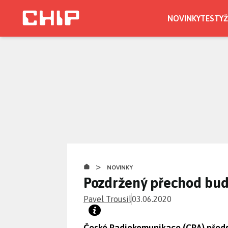
Přejít
k
NOVINKY
TESTY
Ž
hlavnímu
obsahu
>
NOVINKY
Pozdržený přechod bud
Pavel Trousil
03.06.2020
České Radiokomunikace (CRA) před