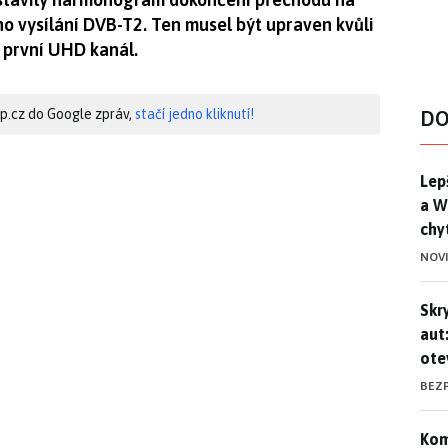
o vysílání DVB-T2. Ten musel být upraven kvůli
í první UHD kanál.
hip.cz do Google zpráv,
stačí jedno kliknutí!
DO
Lep
Lep
a W
chy
NOV
Skr
Skr
aut
ote
BEZ
Kom
Kom