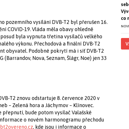
seb
Výv
co 
ho pozemního vysílání DVB-T2 byl přerušen 16.
NOV
ění COVID-19. Vláda měla obavy ohledně
oposud byla vypnuta třetina vysílačů velkého
malého výkonu. Přechodová a finální DVB-T2
V
t obyvatel. Podobné pokrytí má i síť DVB-T2
(Barrandov, Nova, Seznam, Šlágr, Noe) jen 33
DVB-T2 znovu odstartuje 8. července 2020 v
heb – Zelená hora a Jáchymov – Klínovec.
 přepnutí, bude potom vysílač Valašské
20. Informace o novém harmonogramu přechodu
bt2overeno.cz
, kde jsou i informace o