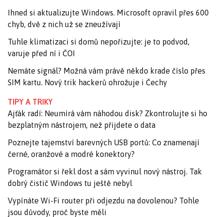
Ihned si aktualizujte Windows. Microsoft opravil přes 600
chyb, dvě z nich už se zneužívají
Tuhle klimatizaci si domů nepořizujte: je to podvod,
varuje před ní i ČOI
Nemáte signál? Možná vám právě někdo krade číslo přes
SIM kartu. Nový trik hackerů ohrožuje i Čechy
TIPY A TRIKY
Ajťák radí: Neumírá vám náhodou disk? Zkontrolujte si ho
bezplatným nástrojem, než přijdete o data
Poznejte tajemství barevných USB portů: Co znamenají
černé, oranžové a modré konektory?
Programátor si řekl dost a sám vyvinul nový nástroj. Tak
dobrý čistič Windows tu ještě nebyl
Vypínáte Wi-Fi router při odjezdu na dovolenou? Tohle
jsou důvody, proč byste měli