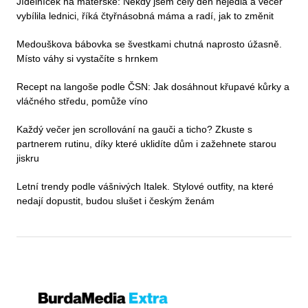
Jídelníček na mateřské: Někdy jsem celý den nejedla a večer
vybílila lednici, říká čtyřnásobná máma a radí, jak to změnit
Medouškova bábovka se švestkami chutná naprosto úžasně.
Místo váhy si vystačíte s hrnkem
Recept na langoše podle ČSN: Jak dosáhnout křupavé kůrky a
vláčného středu, pomůže víno
Každý večer jen scrollování na gauči a ticho? Zkuste s
partnerem rutinu, díky které uklidíte dům i zažehnete starou
jiskru
Letní trendy podle vášnivých Italek. Stylové outfity, na které
nedají dopustit, budou slušet i českým ženám