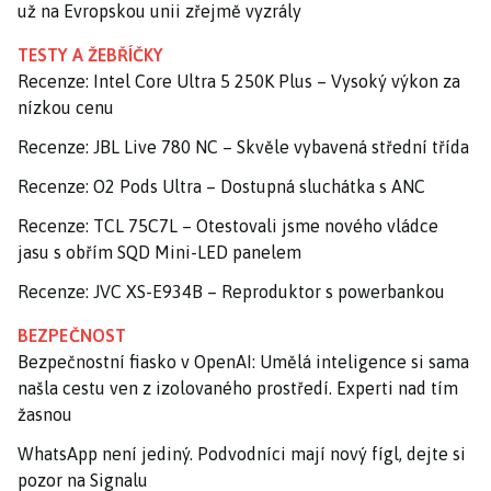
už na Evropskou unii zřejmě vyzrály
TESTY A ŽEBŘÍČKY
Recenze: Intel Core Ultra 5 250K Plus – Vysoký výkon za
nízkou cenu
Recenze: JBL Live 780 NC – Skvěle vybavená střední třída
Recenze: O2 Pods Ultra – Dostupná sluchátka s ANC
Recenze: TCL 75C7L – Otestovali jsme nového vládce
jasu s obřím SQD Mini-LED panelem
Recenze: JVC XS-E934B – Reproduktor s powerbankou
BEZPEČNOST
Bezpečnostní fiasko v OpenAI: Umělá inteligence si sama
našla cestu ven z izolovaného prostředí. Experti nad tím
žasnou
WhatsApp není jediný. Podvodníci mají nový fígl, dejte si
pozor na Signalu