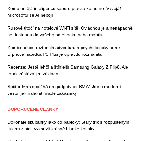
Komu umělá inteligence sebere práci a komu ne: Vývojář
Microsoftu se AI nebojí
Rusové útočí na hotelové Wi-Fi sítě. Ovládnou je a nenápadně
se dostanou do vašeho notebooku nebo mobilu
Zombie akce, roztomilá adventura a psychologický horor.
Srpnová nabídka PS Plus je opravdu rozmanitá
Recenze: Ještě lehčí a štíhlejší Samsung Galaxy Z Flip8. Ale
foťák zůstává jen základní
Spider-Man spoléhá na gadgety od BMW. Jde o moderní
cestu, jak nalákat mladé zákazníky
DOPORUČENÉ ČLÁNKY
Dokonalé škubánky jako od babičky: Starý trik s rozpuštěným
tukem z nich vykouzlí krásně hladké kousky