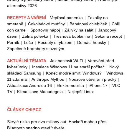
alternativy 2026
RECEPTY A VAŘENÍ
Vepřová panenka
|
Fazolky na
smetaně
|
Čokoládové muffiny
|
Banánový chlebíček
|
Chili
con carne
|
Sportovní nápoj
|
Zálivky na salát
|
Jahodový
džem
|
Zelná polévka
|
Třešňová bublanina
|
Sekaná recept
|
Perník
|
Lečo
|
Recepty s rybízem
|
Domácí housky
|
Zapečené brambory s uzeným
AKTUÁLNÍ TÉMATA
Jak nastavit Wi-Fi
|
Varování před
kyberútoky
|
Instalace Windows 11 na starší počítač
|
Nový
skládací Samsung
|
Konec modré smrti Windows?
|
Windows
11 zdarma
|
Anthropic Mythos
|
Nouzové otevírání pračky
|
Aktualizace Androidu 16
|
Elektromobilita
|
iPhone 17
|
VLC
TV
|
Klimatizace Maoudegola
|
Nejlepší Linux
ČLÁNKY CHIP.CZ
Skryté riziko pro dva miliony aut: Hackeři mohou přes
Bluetooth snadno otevřít dveře