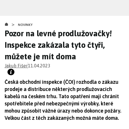
Přejít
k
hlavnímu
>
obsahu
NOVINKY
Pozor na levné prodlužovačky!
Inspekce zakázala tyto čtyři,
můžete je mít doma
Jakub Fišer
11.04.2023
Česká obchodní inspekce (ČOI) rozhodla o zákazu
prodeje a distribuce některých prodlužovacích
kabelů na českém trhu. Tato opatření mají chránit
spotřebitele před nebezpečnými výrobky, které
mohou způsobit vážné úrazy nebo dokonce požáry.
Velkou část z těch zakázaných možná máte doma.