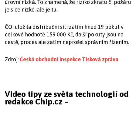
úrovni nízká. To znamená, že riziko zkratu či požáru
je sice nízké, ale je tu.
ČOI uložila distribuční síti zatím hned 19 pokut v
celkové hodnotě 159 000 Kč, další pokuty jsou na
cestě, proces ale zatím neprošel správním řízením.
Zdroj:
Česká obchodní inspekce Tisková zpráva
Video tipy ze světa technologií od
redakce Chip.cz –