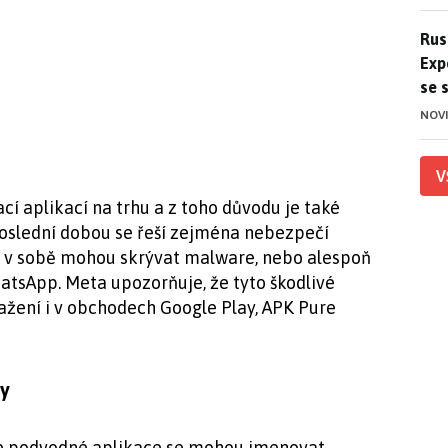
Ruso
Rus
Exp
se 
NOV
V
í aplikací na trhu a z toho důvodu je také
oslední dobou se řeší zejména nebezpečí
é v sobě mohou skrývat malware, nebo alespoň
atsApp. Meta upozorňuje, že tyto škodlivé
tažení i v obchodech Google Play, APK Pure
y
že podvodné aplikace se mohou jmenovat