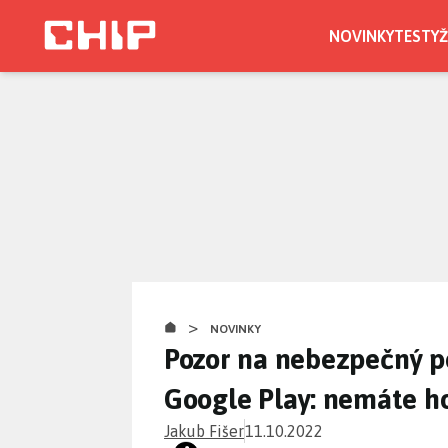
Přejít
k
NOVINKY
TESTY
Ž
hlavnímu
obsahu
>
NOVINKY
Pozor na nebezpečný p
Google Play: nemáte ho
Jakub Fišer
11.10.2022