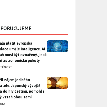
PORUČUJEME
ala platit evropská regulace umělé inteligence. AI obsah musí
ala platit evropská
ulace umělé inteligence. AI
ah musí být označený, jinak
zí astronomické pokuty
PEČNOST
il zájem jediného uživatele. Japonský vývojář přidá do hry češ
čil zájem jediného
vatele. Japonský vývojář
dá do hry češtinu, pomohl i
lý vztah obou zemí
INKY