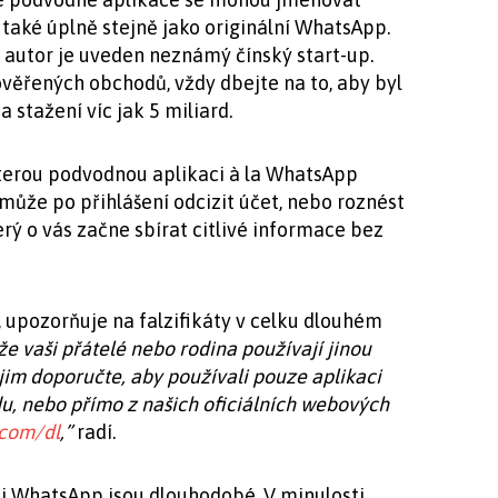
také úplně stejně jako originální WhatsApp.
o autor je uveden neznámý čínský start-up.
věřených obchodů, vždy dbejte na to, aby byl
stažení víc jak 5 miliard.
ěkterou podvodnou aplikaci à la WhatsApp
ůže po přihlášení odcizit účet, nebo roznést
erý o vás začne sbírat citlivé informace bez
 upozorňuje na falzifikáty v celku dlouhém
že vaši přátelé nebo rodina používají jinou
im doporučte, aby používali pouze aplikaci
 nebo přímo z našich oficiálních webových
.com/dl
,”
radí.
 WhatsApp jsou dlouhodobé. V minulosti