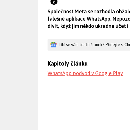
Společnost Meta se rozhodla obžalov
falešné aplikace WhatsApp. Nepozorn
divit, když jim někdo ukradne účet i
Líbí se vám tento článek? Přidejte si C
Kapitoly článku
WhatsApp podvod v Google Play