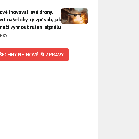
vé inovovali své drony. Expert našel chytrý způsob, jak se sna
ové inovovali své drony.
ert našel chytrý způsob, jak
snaží vyhnout rušení signálu
INKY
ŠECHNY NEJNOVĚJŠÍ ZPRÁVY