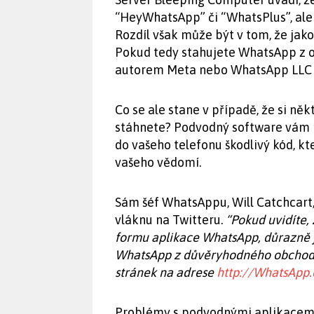
“HeyWhatsApp” či “WhatsPlus”, ale 
Rozdíl však může být v tom, že jak
Pokud tedy stahujete WhatsApp z o
autorem Meta nebo WhatsApp LLC a 
Co se ale stane v případě, že si n
stáhnete? Podvodný software vám m
do vašeho telefonu škodlivý kód, kt
vašeho vědomí.
Sám šéf WhatsAppu, Will Catchcart,
vláknu na Twitteru.
“Pokud uvidíte, 
formu aplikace WhatsApp, důrazně j
WhatsApp z důvěryhodného obchodu,
stránek na adrese
http://WhatsApp
Problémy s podvodnými aplikacemi