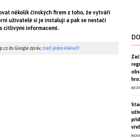
at několik čínských firem z toho, že vytváří
í uživatelé si je instalují a pak se nestačí
 s citlivými informacemi.
DO
hip.cz do Google zpráv,
stačí jedno kliknutí!
Zač
Zač
reg
obs
hro
BEZ
Stač
Sta
uži
při
vře
NOV