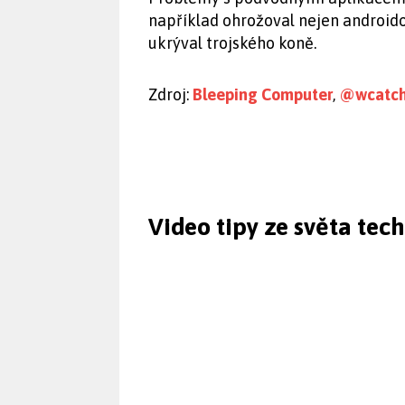
například ohrožoval nejen android
ukrýval trojského koně.
Zdroj:
Bleeping Computer
,
@wcatchc
Video tipy ze světa tec