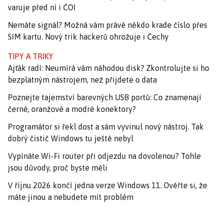
varuje před ní i ČOI
Nemáte signál? Možná vám právě někdo krade číslo přes
SIM kartu. Nový trik hackerů ohrožuje i Čechy
TIPY A TRIKY
Ajťák radí: Neumírá vám náhodou disk? Zkontrolujte si ho
bezplatným nástrojem, než přijdete o data
Poznejte tajemství barevných USB portů: Co znamenají
černé, oranžové a modré konektory?
Programátor si řekl dost a sám vyvinul nový nástroj. Tak
dobrý čistič Windows tu ještě nebyl
Vypínáte Wi-Fi router při odjezdu na dovolenou? Tohle
jsou důvody, proč byste měli
V říjnu 2026 končí jedna verze Windows 11. Ověřte si, že
máte jinou a nebudete mít problém