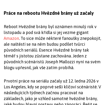
Práce na rebootu Hvězdné brány už začaly
Reboot Hvězdné brány byl oznámen minulý rok v
listopadu a pod svá křídla si jej vezme gigant
Amazon
. To sice může některé fanoušky znepokojit,
ale naštěstí se na něm budou podílet tvůrci
původních seriálů. Esence Hvězdné brány tak
téměř s jistotou zůstane zachována. Jeden z
původních scénáristů Joseph Mallozzi nyní na svém
blogu upřesnil, jak vše zatím probíhá.
Prvotní práce na seriálu začaly už 12. ledna 2026 v
Los Angeles, kdy se poprvé sešli klíčoví scénáristé. V
následujících týdnech začnou pracovat na
základech, jako je vzhled samotné hvězdné brány,
jaké budou hlavní postavy nebo záporáci. Řešit se