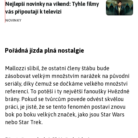
Nejlepší novinky na víkend: Tyhle filmy vás připoutají 
Nejlepší novinky na víkend: Tyhle filmy
vás připoutají k televizi
NOVINKY
Pořádná jízda plná nostalgie
Mallozzi slíbil, že ostatní členy štábu bude
zásobovat velkým množstvím narážek na původní
seriály, díky čemuž se dočkáme velkého množství
referencí. To potěší i ty největší fanoušky Hvězdné
brány. Pokud se tvůrcům povede odvést skvělou
práci, je jisté, že se tento fenomén postaví znovu
bok po boku velkých značek, jako jsou Star Wars
nebo Star Trek.