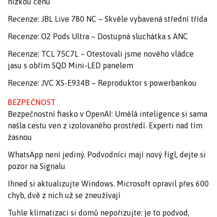
nízkou cenu
Recenze: JBL Live 780 NC – Skvěle vybavená střední třída
Recenze: O2 Pods Ultra – Dostupná sluchátka s ANC
Recenze: TCL 75C7L – Otestovali jsme nového vládce
jasu s obřím SQD Mini-LED panelem
Recenze: JVC XS-E934B – Reproduktor s powerbankou
BEZPEČNOST
Bezpečnostní fiasko v OpenAI: Umělá inteligence si sama
našla cestu ven z izolovaného prostředí. Experti nad tím
žasnou
WhatsApp není jediný. Podvodníci mají nový fígl, dejte si
pozor na Signalu
Ihned si aktualizujte Windows. Microsoft opravil přes 600
chyb, dvě z nich už se zneužívají
Tuhle klimatizaci si domů nepořizujte: je to podvod,