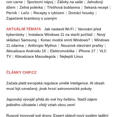
con carne
|
Sportovní nápoj
|
Zálivky na salát
|
Jahodový
džem
|
Zelná polévka
|
Třešňová bublanina
|
Sekaná recept
|
Perník
|
Lečo
|
Recepty s rybízem
|
Domácí housky
|
Zapečené brambory s uzeným
AKTUÁLNÍ TÉMATA
Jak nastavit Wi-Fi
|
Varování před
kyberútoky
|
Instalace Windows 11 na starší počítač
|
Nový
skládací Samsung
|
Konec modré smrti Windows?
|
Windows
11 zdarma
|
Anthropic Mythos
|
Nouzové otevírání pračky
|
Aktualizace Androidu 16
|
Elektromobilita
|
iPhone 17
|
VLC
TV
|
Klimatizace Maoudegola
|
Nejlepší Linux
ČLÁNKY CHIP.CZ
Začala platit evropská regulace umělé inteligence. AI obsah
musí být označený, jinak hrozí astronomické pokuty
Japonský vývojář přidá do své hry češtinu. Stačil zájem
jediného uživatele i vřelý vztah obou zemí
Rusové inovovali své drony. Expert objevil nový systém ladění