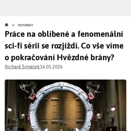
Přejít
k
hlavnímu
>
obsahu
NOVINKY
Práce na oblíbené a fenomenální
sci-fi sérii se rozjíždí. Co vše víme
o pokračování Hvězdné brány?
Richard Šimáček
16.01.2026