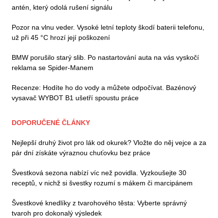
antén, který odolá rušení signálu
Pozor na vlnu veder. Vysoké letní teploty škodí baterii telefonu,
už při 45 °C hrozí její poškození
BMW porušilo starý slib. Po nastartování auta na vás vyskočí
reklama se Spider-Manem
Recenze: Hodíte ho do vody a můžete odpočívat. Bazénový
vysavač WYBOT B1 ušetří spoustu práce
DOPORUČENÉ ČLÁNKY
Nejlepší druhý život pro lák od okurek? Vložte do něj vejce a za
pár dní získáte výraznou chuťovku bez práce
Švestková sezona nabízí víc než povidla. Vyzkoušejte 30
receptů, v nichž si švestky rozumí s mákem či marcipánem
Švestkové knedlíky z tvarohového těsta: Vyberte správný
tvaroh pro dokonalý výsledek