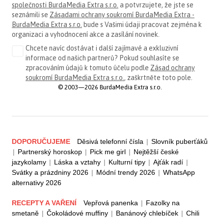
společnosti BurdaMedia Extra s.r.o.
a potvrzujete, že jste se
seznámili se
Zásadami ochrany soukromí BurdaMedia Extra -
BurdaMedia Extra s.r.o.
bude s Vašimi údaji pracovat zejména k
organizaci a vyhodnocení akce a zasílání novinek.
Chcete navíc dostávat i další zajímavé a exkluzivní
informace od našich partnerů? Pokud souhlasíte se
zpracováním údajů k tomuto účelu podle
Zásad ochrany
soukromí BurdaMedia Extra s.r.o.
, zaškrtněte toto pole.
© 2003—2026 BurdaMedia Extra s.r.o.
DOPORUČUJEME
Děsivá telefonní čísla
|
Slovník puberťáků
|
Partnerský horoskop
|
Pick me girl
|
Nejtěžší české
jazykolamy
|
Láska a vztahy
|
Kulturní tipy
|
Ajťák radí
|
Svátky a prázdniny 2026
|
Módní trendy 2026
|
WhatsApp
alternativy 2026
RECEPTY A VAŘENÍ
Vepřová panenka
|
Fazolky na
smetaně
|
Čokoládové muffiny
|
Banánový chlebíček
|
Chili