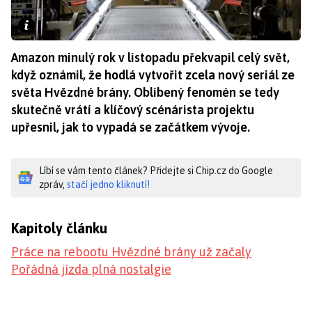
Amazon minulý rok v listopadu překvapil celý svět,
když oznámil, že hodlá vytvořit zcela nový seriál ze
světa Hvězdné brány. Oblíbený fenomén se tedy
skutečně vrátí a klíčový scénárista projektu
upřesnil, jak to vypadá se začátkem vývoje.
Líbí se vám tento článek? Přidejte si Chip.cz do Google
zpráv,
stačí jedno kliknutí!
Kapitoly článku
Práce na rebootu Hvězdné brány už začaly
Pořádná jízda plná nostalgie