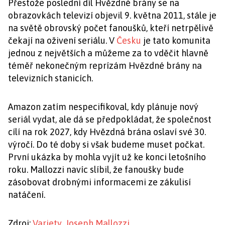
Přestože poslední díl Hvězdné brány se na
obrazovkách televizí objevil 9. května 2011, stále je
na světě obrovský počet fanoušků, kteří netrpělivě
čekají na oživení seriálu. V
Česku
je tato komunita
jednou z největších a můžeme za to vděčit hlavně
téměř nekonečným reprízám Hvězdné brány na
televizních stanicích.
Amazon zatím nespecifikoval, kdy plánuje nový
seriál vydat, ale dá se předpokládat, že společnost
cílí na rok 2027, kdy Hvězdná brána oslaví své 30.
výročí. Do té doby si však budeme muset počkat.
První ukázka by mohla vyjít už ke konci letošního
roku. Mallozzi navíc slíbil, že fanoušky bude
zásobovat drobnými informacemi ze zákulisí
natáčení.
Zdroj:
Variety
,
Joseph Mallozzi