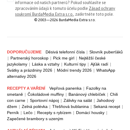
informace od našich partnerů? Pokud souhlasíte se
zpracováním údajů k tomuto účelu podle
Zásad ochrany
soukromí BurdaMedia Extra s.r.o.
, zaškrtněte toto pole.
© 2003—2026 BurdaMedia Extra s.r.o.
DOPORUČUJEME
Děsivá telefonní čísla
|
Slovník puberťáků
|
Partnerský horoskop
|
Pick me girl
|
Nejtěžší české
jazykolamy
|
Láska a vztahy
|
Kulturní tipy
|
Ajťák radí
|
Svátky a prázdniny 2026
|
Módní trendy 2026
|
WhatsApp
alternativy 2026
RECEPTY A VAŘENÍ
Vepřová panenka
|
Fazolky na
smetaně
|
Čokoládové muffiny
|
Banánový chlebíček
|
Chili
con carne
|
Sportovní nápoj
|
Zálivky na salát
|
Jahodový
džem
|
Zelná polévka
|
Třešňová bublanina
|
Sekaná recept
|
Perník
|
Lečo
|
Recepty s rybízem
|
Domácí housky
|
Zapečené brambory s uzeným