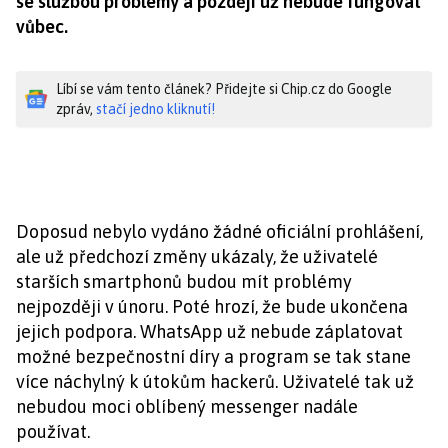
se službou problémy a později už nebude fungovat
vůbec.
Líbí se vám tento článek? Přidejte si Chip.cz do Google
zpráv,
stačí jedno kliknutí!
Doposud nebylo vydáno žádné oficiální prohlášení,
ale už předchozí změny ukázaly, že uživatelé
starších smartphonů budou mít problémy
nejpozději v únoru. Poté hrozí, že bude ukončena
jejich podpora. WhatsApp už nebude záplatovat
možné bezpečnostní díry a program se tak stane
více náchylný k útokům hackerů. Uživatelé tak už
nebudou moci oblíbený messenger nadále
používat.