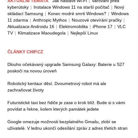
AKTUÁLNÍ TÉMATA
Jak nastavit Wi-Fi
|
Varování před
kyberútoky
|
Instalace Windows 11 na starší počítač
|
Nový
skládací Samsung
|
Konec modré smrti Windows?
|
Windows
11 zdarma
|
Anthropic Mythos
|
Nouzové otevírání pračky
|
Aktualizace Androidu 16
|
Elektromobilita
|
iPhone 17
|
VLC
TV
|
Klimatizace Maoudegola
|
Nejlepší Linux
ČLÁNKY CHIP.CZ
Dlouho očekávaný upgrade Samsung Galaxy: Baterie u S27
poskočí na novou úroveň
Robotický kentaur děsí. Dvoumetrový robot má ale
zachraňovat životy
Futuristické taxi bez řidiče je zase o krok blíž. Bude si s vámi
povídat a řekne, kolem kterých památek jedete
Google omezuje možnosti bezplatného Gmailu, zlobí se
uživatelé. V lednu ukončí odesílání zpráv z adres třetích stran