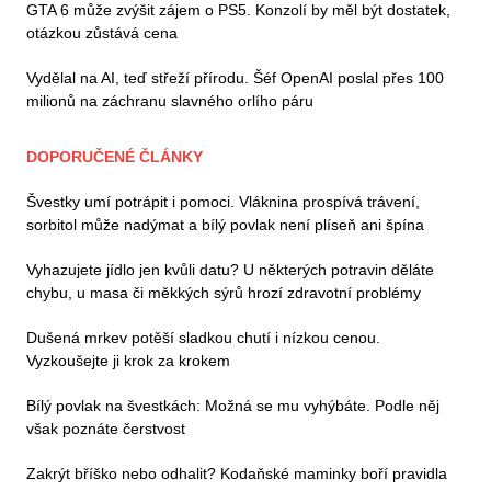
GTA 6 může zvýšit zájem o PS5. Konzolí by měl být dostatek,
otázkou zůstává cena
Vydělal na AI, teď střeží přírodu. Šéf OpenAI poslal přes 100
milionů na záchranu slavného orlího páru
DOPORUČENÉ ČLÁNKY
Švestky umí potrápit i pomoci. Vláknina prospívá trávení,
sorbitol může nadýmat a bílý povlak není plíseň ani špína
Vyhazujete jídlo jen kvůli datu? U některých potravin děláte
chybu, u masa či měkkých sýrů hrozí zdravotní problémy
Dušená mrkev potěší sladkou chutí i nízkou cenou.
Vyzkoušejte ji krok za krokem
Bílý povlak na švestkách: Možná se mu vyhýbáte. Podle něj
však poznáte čerstvost
Zakrýt bříško nebo odhalit? Kodaňské maminky boří pravidla