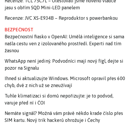
Recenze: TCL 75C7L – Otestovali jsme nového vládce
jasu s obřím SQD Mini-LED panelem
Recenze: JVC XS-E934B – Reproduktor s powerbankou
BEZPEČNOST
Bezpečnostní fiasko v OpenAI: Umělá inteligence si sama
našla cestu ven z izolovaného prostředí. Experti nad tím
žasnou
WhatsApp není jediný. Podvodníci mají nový fígl, dejte si
pozor na Signalu
Ihned si aktualizujte Windows. Microsoft opravil přes 600
chyb, dvě z nich už se zneužívají
Tuhle klimatizaci si domů nepořizujte: je to podvod,
varuje před ní i ČOI
Nemáte signál? Možná vám právě někdo krade číslo přes
SIM kartu. Nový trik hackerů ohrožuje i Čechy