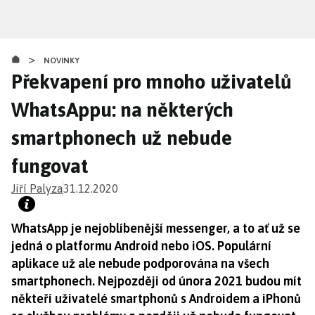
Přejít
k
hlavnímu
>
obsahu
NOVINKY
Překvapení pro mnoho uživatelů
WhatsAppu: na některých
smartphonech už nebude
fungovat
Jiří Palyza
31.12.2020
WhatsApp je nejoblíbenější messenger, a to ať už se
jedná o platformu Android nebo iOS. Populární
aplikace už ale nebude podporována na všech
smartphonech. Nejpozději od února 2021 budou mít
někteří uživatelé smartphonů s Androidem a iPhonů