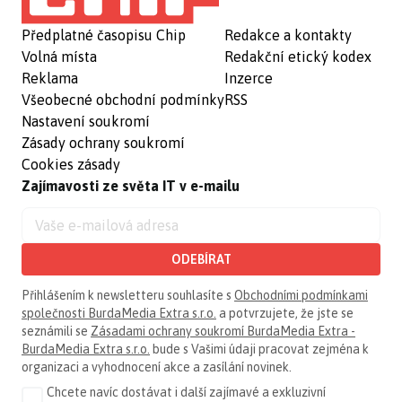
Předplatné časopisu Chip
Redakce a kontakty
Volná místa
Redakční etický kodex
Reklama
Inzerce
Všeobecné obchodní podmínky
RSS
Nastavení soukromí
Zásady ochrany soukromí
Cookies zásady
Zajímavosti ze světa IT v e-mailu
ODEBÍRAT
Přihlášením k newsletteru souhlasíte s
Obchodními podmínkami
společnosti BurdaMedia Extra s.r.o.
a potvrzujete, že jste se
seznámili se
Zásadami ochrany soukromí BurdaMedia Extra -
BurdaMedia Extra s.r.o.
bude s Vašimi údaji pracovat zejména k
organizaci a vyhodnocení akce a zasílání novinek.
Chcete navíc dostávat i další zajímavé a exkluzivní