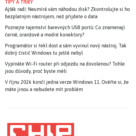
TIPY A TRIKY
Ajťák radí: Neumírá vám náhodou disk? Zkontrolujte si ho
bezplatným nástrojem, než přijdete o data
Poznejte tajemství barevných USB portů: Co znamenají
černé, oranžové a modré konektory?
Programátor si řekl dost a sám vyvinul nový nástroj. Tak
dobrý čistič Windows tu ještě nebyl
Vypínáte Wi-Fi router při odjezdu na dovolenou? Tohle
jsou důvody, proč byste měli
V říjnu 2026 končí jedna verze Windows 11. Ověřte si, že
máte jinou a nebudete mít problém