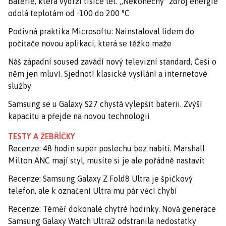
Baterie, která vydrží tisíce let. „Nekonečný“ zdroj energie
odolá teplotám od -100 do 200 °C
Podivná praktika Microsoftu: Nainstaloval lidem do
počítače novou aplikaci, která se těžko maže
Náš západní soused zavádí nový televizní standard, Češi o
něm jen mluví. Sjednotí klasické vysílání a internetové
služby
Samsung se u Galaxy S27 chystá vylepšit baterii. Zvýší
kapacitu a přejde na novou technologii
TESTY A ŽEBŘÍČKY
Recenze: 48 hodin super poslechu bez nabití. Marshall
Milton ANC mají styl, musíte si je ale pořádně nastavit
Recenze: Samsung Galaxy Z Fold8 Ultra je špičkový
telefon, ale k označení Ultra mu pár věcí chybí
Recenze: Téměř dokonalé chytré hodinky. Nová generace
Samsung Galaxy Watch Ultra2 odstranila nedostatky