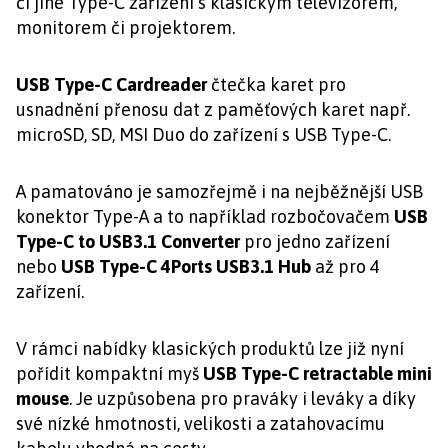
či jiné Type-C zařízení s klasickým televizorem,
monitorem či projektorem.
USB Type-C Cardreader
čtečka karet pro
usnadnění přenosu dat z paměťových karet např.
microSD, SD, MSI Duo do zařízení s USB Type-C.
A pamatováno je samozřejmě i na nejběžnější USB
konektor Type-A a to například rozbočovačem
USB
Type-C to USB3.1 Converter
pro jedno zařízení
nebo
USB Type-C 4Ports USB3.1 Hub
až pro 4
zařízení.
V rámci nabídky klasických produktů lze již nyní
pořídit kompaktní myš
USB Type-C retractable mini
mouse
. Je uzpůsobena pro praváky i leváky a díky
své nízké hmotnosti, velikosti a zatahovacímu