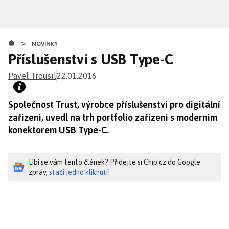
Přejít
k
hlavnímu
>
obsahu
NOVINKY
Příslušenství s USB Type-C
Pavel Trousil
22.01.2016
Společnost Trust, výrobce příslušenství pro digitální
zařízení, uvedl na trh portfolio zařízení s moderním
konektorem USB Type-C.
Líbí se vám tento článek? Přidejte si Chip.cz do Google
zpráv,
stačí jedno kliknutí!