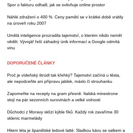
Spor o fakturu odhalil, jak se ovlivňuje online prostor
Náhlé zdražení o 400 %. Ceny pamětí se v krátké době vrátily
na úroveň roku 2007
Umělá inteligence prozradila tajemství, o kterém nikdo neměl
vědět. Vývojář řeší záhadný únik informací a Google odmítá
vinu
DOPORUČENÉ ČLÁNKY
Proč je vídeňský štrúdl tak křehký? Tajemství začíná u těsta,
ale nepodceňte ani přípravu jablek, máslo či strouhanku
Zapomeňte na recepty na gram přesně. Italská minestrone
stojí na pár sezonních surovinách a velké volnosti
Důchodci z Moravy sklízí kýble fíků. Každý rok zavaříme 30
sklenic marmelády
Hitem léta je španělské ledové latté: Sladkou kávu se salkem a