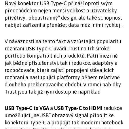
Nový konektor USB Type-C přináší oproti svým
předchůdcům nejen menší velikost a uživatelsky
přívětivý „oboustranný“ design, ale také schopnost
nabíjet zařízení a přenášet data mezi nimi rychleji.
V návaznosti na tento fakt a vzrůstající popularitu
rozhraní USB Type-C uvádí Trust na trh široké
portfolio kompatibilních produktů. Patří mezi ně
jak běžné příslušenství, tak i redukce, adaptéry a
rozbočovače, které zajistí propojení stávajících
rozhraní a nastupující platformy během relativně
dlouhého překlenovacího období. V rámci nabídky
Trust jsou tak již nyní dostupné například:
USB Type-C to VGA
a
USB Type-C to HDMI
redukce
umožňující „neUSB“ obrazový signál připojit ke
konektoru Type-C a propojit tak moderní notebook