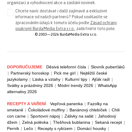
organizaci a vyhodnocení akce a zasílání novinek.
Chcete navíc dostávat i další zajímavé a exkluzivní
informace od našich partnerů? Pokud souhlasíte se
zpracováním údajů k tomuto účelu podle
Zásad ochrany
soukromí BurdaMedia Extra s.r.o.
, zaškrtněte toto pole.
© 2003—2026 BurdaMedia Extra s.r.o.
DOPORUČUJEME
Děsivá telefonní čísla
|
Slovník puberťáků
|
Partnerský horoskop
|
Pick me girl
|
Nejtěžší české
jazykolamy
|
Láska a vztahy
|
Kulturní tipy
|
Ajťák radí
|
Svátky a prázdniny 2026
|
Módní trendy 2026
|
WhatsApp
alternativy 2026
RECEPTY A VAŘENÍ
Vepřová panenka
|
Fazolky na
smetaně
|
Čokoládové muffiny
|
Banánový chlebíček
|
Chili
con carne
|
Sportovní nápoj
|
Zálivky na salát
|
Jahodový
džem
|
Zelná polévka
|
Třešňová bublanina
|
Sekaná recept
|
Perník
|
Lečo
|
Recepty s rybízem
|
Domácí housky
|