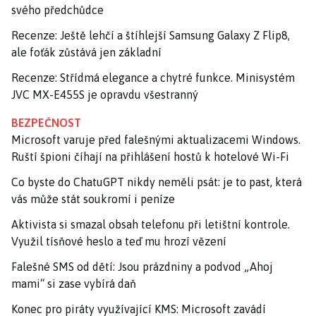
svého předchůdce
Recenze: Ještě lehčí a štíhlejší Samsung Galaxy Z Flip8,
ale foťák zůstává jen základní
Recenze: Střídmá elegance a chytré funkce. Minisystém
JVC MX-E455S je opravdu všestranný
BEZPEČNOST
Microsoft varuje před falešnými aktualizacemi Windows.
Ruští špioni číhají na přihlášení hostů k hotelové Wi-Fi
Co byste do ChatuGPT nikdy neměli psát: je to past, která
vás může stát soukromí i peníze
Aktivista si smazal obsah telefonu při letištní kontrole.
Využil tísňové heslo a teď mu hrozí vězení
Falešné SMS od dětí: Jsou prázdniny a podvod „Ahoj
mami“ si zase vybírá daň
Konec pro piráty využívající KMS: Microsoft zavádí