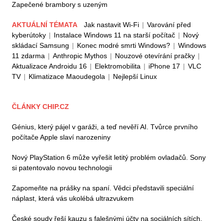
Zapečené brambory s uzeným
AKTUÁLNÍ TÉMATA
Jak nastavit Wi-Fi
|
Varování před
kyberútoky
|
Instalace Windows 11 na starší počítač
|
Nový
skládací Samsung
|
Konec modré smrti Windows?
|
Windows
11 zdarma
|
Anthropic Mythos
|
Nouzové otevírání pračky
|
Aktualizace Androidu 16
|
Elektromobilita
|
iPhone 17
|
VLC
TV
|
Klimatizace Maoudegola
|
Nejlepší Linux
ČLÁNKY CHIP.CZ
Génius, který pájel v garáži, a teď nevěří AI. Tvůrce prvního
počítače Apple slaví narozeniny
Nový PlayStation 6 může vyřešit letitý problém ovladačů. Sony
si patentovalo novou technologii
Zapomeňte na prášky na spaní. Vědci představili speciální
náplast, která vás ukolébá ultrazvukem
České soudy řeší kauzu s falešnými účty na sociálních sítích.