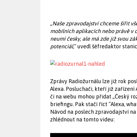
„
Naše zpravodajství chceme šířit vš
mobilních aplikacích nebo právě v
neumí česky, ale má zde již svou z
potenciál
,“ uvedl šéfredaktor stan
Zprávy Radiožurnálu lze již rok po
Alexa. Posluchači, kteří již zařízen
či na webu mohou přidat „Český ro
briefingu. Pak stačí říct “Alexa, wha
Návod na poslech zpravodajství n
zhlédnout na tomto videu: