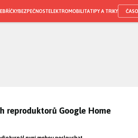
EBŘÍČKY
BEZPEČNOST
ELEKTROMOBILITA
TIPY A TRIKY
ČASO
ch reproduktorů Google Home
Radiožurnál nyní mohou poslouchat