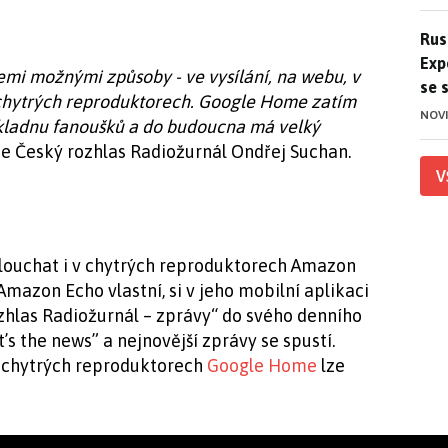
Ruso
Rus
Exp
emi možnými způsoby - ve vysílání, na webu, v
se 
 chytrých reproduktorech. Google Home zatím
NOV
ákladnu fanoušků a do budoucna má velký
ice Český rozhlas Radiožurnál Ondřej Suchan.
V
slouchat i v chytrých reproduktorech Amazon
í Amazon Echo vlastní, si v jeho mobilní aplikaci
zhlas Radiožurnál – zprávy“ do svého denního
t’s the news” a nejnovější zprávy se spustí.
a chytrých reproduktorech
Google Home
lze