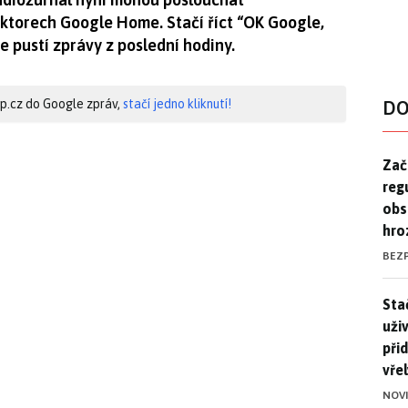
uktorech Google Home. Stačí říct “OK Google,
e pustí zprávy z poslední hodiny.
hip.cz do Google zpráv,
stačí jedno kliknutí!
DO
Zač
Zač
reg
obs
hro
BEZ
Stač
Sta
uži
při
vře
NOV