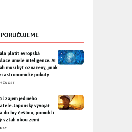
PORUČUJEME
ala platit evropská regulace umělé inteligence. AI obsah musí
ala platit evropská
ulace umělé inteligence. AI
ah musí být označený, jinak
zí astronomické pokuty
PEČNOST
il zájem jediného uživatele. Japonský vývojář přidá do hry češ
čil zájem jediného
vatele. Japonský vývojář
dá do hry češtinu, pomohl i
lý vztah obou zemí
INKY