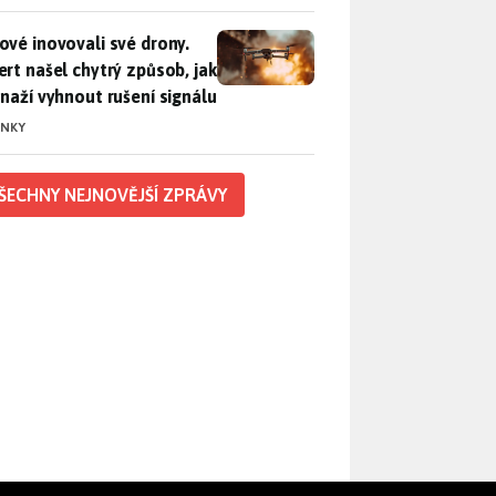
vé inovovali své drony. Expert našel chytrý způsob, jak se sna
ové inovovali své drony.
ert našel chytrý způsob, jak
snaží vyhnout rušení signálu
INKY
ŠECHNY NEJNOVĚJŠÍ ZPRÁVY